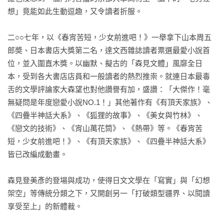
想」竟能如此生動逗趣，又令讀者折服。

二○○七年，以《春宵苦短，少女前進吧！》一舉拿下山本周五
郎奬、日本書店大獎第二名，達文西雜誌讀者票選最愛小說首
位，並入圍直木獎。以幽默、擬古的「森見文體」風靡全日
本，受到各大書店店員和一般讀者的熱烈推崇。就連日本最毒
舌的文學評論家大森望也對他讚譽有加，盛讚：「大傑作！毫
無疑問是年度戀愛小說NO.1！」其他著作有《有頂天家族》、
《四疊半神話大系》、《狐狸的故事》、《美女與竹林》、
《戀文的技術》、《宵山萬花筒》、《熱帶》等。《春宵苦
短，少女前進吧！》、《有頂天家族》、《四疊半神話大系》
皆已改編成動畫。

森見登美彥的登場與成功，使得日文文學在「寫實」與「幻想
架空」等傳統分類之下，又開創另一「打破類型疆界、以閱讀
享受至上」的新體裁。
