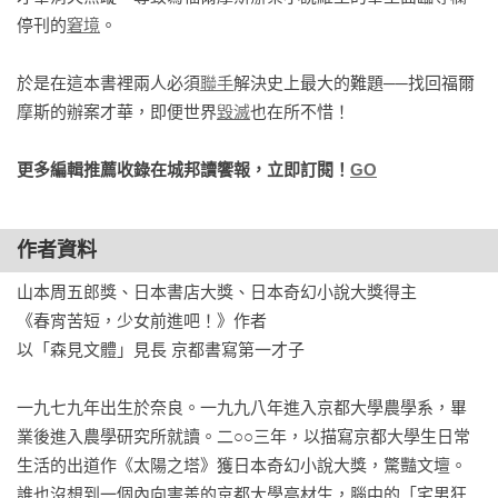
停刊的
窘境
。

於是在這本書裡兩人必須
聯手
解決史上最大的難題──找回福爾
摩斯的辦案才華，即便世界
毀滅
也在所不惜！
更多編輯推薦收錄在城邦讀饗報，立即訂閱！
GO
作者資料
山本周五郎獎、日本書店大獎、日本奇幻小說大獎得主

《春宵苦短，少女前進吧！》作者

以「森見文體」見長 京都書寫第一才子

一九七九年出生於奈良。一九九八年進入京都大學農學系，畢
業後進入農學研究所就讀。二○○三年，以描寫京都大學生日常
生活的出道作《太陽之塔》獲日本奇幻小說大獎，驚豔文壇。
誰也沒想到一個內向害羞的京都大學高材生，腦中的「宅男狂