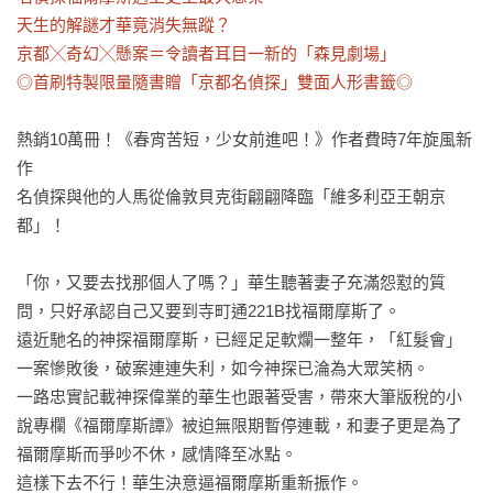
天生的解謎才華竟消失無蹤？

京都╳奇幻╳懸案＝令讀者耳目一新的「森見劇場」

◎首刷特製限量隨書贈「京都名偵探」雙面人形書籤◎
熱銷10萬冊！《春宵苦短，少女前進吧！》作者費時7年旋風新
作

名偵探與他的人馬從倫敦貝克街翩翩降臨「維多利亞王朝京
都」！

「你，又要去找那個人了嗎？」華生聽著妻子充滿怨懟的質
問，只好承認自己又要到寺町通221B找福爾摩斯了。

遠近馳名的神探福爾摩斯，已經足足軟爛一整年，「紅髮會」
一案慘敗後，破案連連失利，如今神探已淪為大眾笑柄。

一路忠實記載神探偉業的華生也跟著受害，帶來大筆版稅的小
說專欄《福爾摩斯譚》被迫無限期暫停連載，和妻子更是為了
福爾摩斯而爭吵不休，感情降至冰點。

這樣下去不行！華生決意逼福爾摩斯重新振作。
