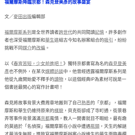
福爾摩斯降臨京都！森見登美彥的故事盛宴
「維多利亞王朝京都」讓福爾摩斯與華生現身平行世界，森見
登美彥將三歲開始愛讀的福爾摩斯系列元素巧妙重組，打造出
文／
麥田出版
編輯部

風格獨具的異世界冒險奇譚。華麗的謎團接踵而至，是唯有
「森見劇場」能夠帶來的迷宮體驗。
福爾摩斯系列
是全世界讀者
跨世代
的共同閱讀
記憶
，許多創作
者也深受福爾摩斯和
華生
這組古今知名辦案組合的
吸引
，紛紛
挑戰不同
媒介
的
改編
。

以《
春宵苦短，少女前進吧！
》獨特京都書寫為名的
森見登美
彥
也不例外，在某次
媒體
訪談
中，他曾經透露福爾摩斯系列是
他從九歲開始愛不釋手的
讀物
，以這個經典IP為素材可說是一
個書迷最開心的寫作計畫吧！

森見將故事背景大費周章地搬到了自己
熟悉
的「京都」，福爾
摩斯和華生仍維持原來的
樣貌
，貝克街卻成了寺町通，街景巷
弄等事件背景滿滿
京都
風情，教人一開書就目不暇給。最有趣
的莫過於「名偵探」福爾摩斯在小說中遭遇
瓶頸
，天生的解謎
才華消失無蹤，導致寫福爾摩斯辦案小說維生的華生面臨專欄