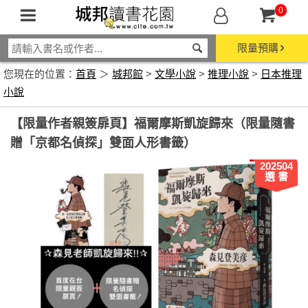
0
限量預購
您現在的位置：
首頁
＞
城邦館
>
文學小說
>
推理小說
>
日本推理
小說
【限量作者親簽扉頁】福爾摩斯凱旋歸來（限量隨書
贈「京都名偵探」雙面人形書籤）
202504
選 書