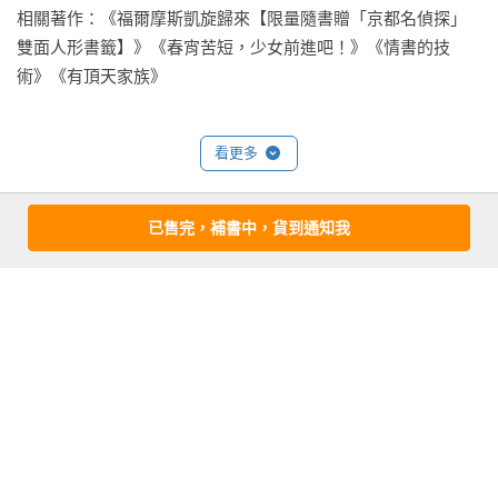
相關著作：《福爾摩斯凱旋歸來【限量隨書贈「京都名偵探」
雙面人形書籤】》《春宵苦短，少女前進吧！》《情書的技
術》《有頂天家族》
看更多
已售完，補書中，貨到通知我
基本資料
作者：
森見登美彥
出版社：
麥田
城邦書號：RS7111X

ISBN：9786263108424

出版日期：2025-03-27

譯者：
李冠潔
書系：
日本暢銷小說
規格：膠裝 / 單色 / 352頁 / 14.8cm×21cm                