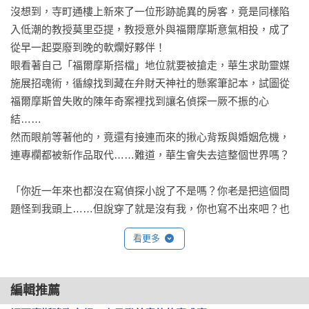
沒想到，寺町通樓上新來了一位形跡詭異的房客，竟是同樣陷
入低潮的教授莫里亞提，教授意外與福爾摩斯意氣相投，成了
從早一起耍廢到晚的軟爛好夥伴！

眼看著自己「福爾摩斯搭檔」地位就要被搶走，華生求助靈媒
施展招魂術，循線找到藏在弁財天神社的懸案筆記本，試圖從
福爾摩斯曾失敗的陳年奇案裡找到讓名偵探一厥不振的心
結……

然而眼前等著他的，竟還有接連而來的揪心背叛與婚姻危機，
連專欄都被新作品取代……難道，華生會失去這整個世界嗎？

「你近一年來也都沒在寫偵探小說了不是嗎？你老是把這個問
題怪到我頭上……但說穿了就是沒有我，你也寫不出來吧？也
就是說，我的問題就是你的問題，我的低潮就是你的低潮啊。
看更多
不過你這個人啊，表現得一副自己純粹是受害者的樣子，把所
有責任都推給我。不要擺一副只有你置身事外的表情，面對現
實吧，華生！」

編輯推薦