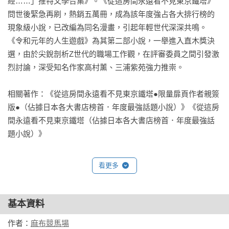
經……」推特文學合集》。《從這房間永遠看不見東京鐵塔》
邏輯？

問世後緊急再刷，熱銷五萬冊，成為該年度強占各大排行榜的
面對社長發布給全公司的電梯難題，為什麼他還是費心解決拿
現象級小說，已改編為同名漫畫，引起年輕世代深深共鳴。
下社內年度MVP？

《令和元年的人生遊戲》為其第二部小說，一舉進入直木獎決
是否，他心中還有一把火，燃燒著一個未竟的夢想？

選，由於尖銳剖析Z世代的職場工作觀，在評審委員之間引發激
烈討論，深受知名作家高村薰、三浦紫苑強力推崇。

當昭和世代信仰努力的價值、平成的孩子還想相信夢想的意
義，到了令和時代，逃避再也不可恥，甚至變得很有用，高聲
相關著作：《從這房間永遠看不見東京鐵塔●限量扉頁作者親簽
倡導躺平哲學的人，反而變成英雄……
版●（佔據日本各大書店榜首．年度最強話題小說）》《從這房
間永遠看不見東京鐵塔（佔據日本各大書店榜首．年度最強話
題小說）》
看更多
基本資料
作者：
麻布競馬場