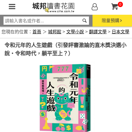
0
限量預購
您現在的位置：
首頁
＞
城邦館
>
文學小說
>
翻譯文學
>
日本文學
令和元年的人生遊戲（引發評審激論的直木獎決選小
說‧令和時代，躺平至上？）