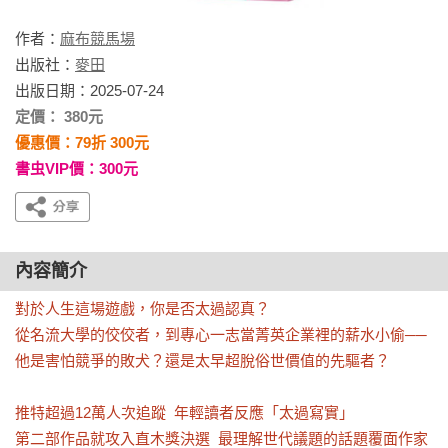
作者：
麻布競馬場
出版社：
麥田
出版日期：2025-07-24
定價： 380元
優惠價：79折 300元
書虫VIP價：300元
內容簡介
對於人生這場遊戲，你是否太過認真？

從名流大學的佼佼者，到專心一志當菁英企業裡的薪水小偷──

他是害怕競爭的敗犬？還是太早超脫俗世價值的先驅者？

推特超過12萬人次追蹤  年輕讀者反應「太過寫實」

第二部作品就攻入直木獎決選  最理解世代議題的話題覆面作家 