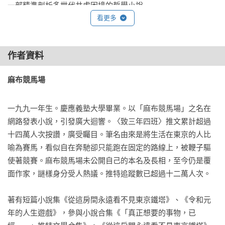
一部精準剖析多世代共處困境的哲學小說

看更多
你想選擇哪一種人生？──

是漫不經心、大腦空無一物，卻以令人欽佩的認真神情持續向
作者資料
前跑的人？ 

還是坐在原地透徹思考、高談闊論，最終雙腳麻痺，哪裡也去
麻布競馬場 
不了的人？ 

你，願意忍受哪一種孤獨？ 

一九九一年生。慶應義塾大學畢業。以「麻布競馬場」之名在
網路發表小說，引發廣大迴響。〈致三年四班〉推文累計超過
從小讀書考試追求唯一的標準答案，一路追求亮眼名次、一流
十四萬人次按讚，廣受矚目。筆名由來是將生活在東京的人比
學校、有用人脈，最後只為追求一份「好工作」──人人不都是
喻為賽馬，看似自在奔馳卻只能跑在固定的路線上，被鞭子驅
相信這一套遊戲規則嗎？

使著競賽。麻布競馬場未公開自己的本名及長相，至今仍是覆
面作家，謎樣身分受人熱議。推特追蹤數已超過十二萬人次。

出身菁英大學的他卻宣稱：

工作只要完成該做的事、不被開除就好，每天準時下班即可，
著有短篇小說集《從這房間永遠看不見東京鐵塔》、《令和元
絕不加班。

年的人生遊戲》，參與小說合集《「真正想要的事物，已
他是真的不願錯付多餘的努力？還是自有一套突破系統的處世