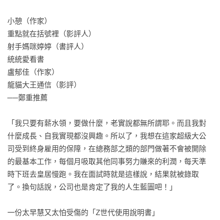
小憩（作家）

重點就在括號裡（影評人）

射手媽咪婷婷（書評人）

統統愛看書

盧郁佳（作家）

龍貓大王通信（影評）

──鄭重推薦

「我只要有薪水領，要做什麼，老實說都無所謂耶。而且我對
什麼成長、自我實現都沒興趣。所以了，我想在這家超級大公
司受到終身雇用的保障，在總務部之類的部門做著不會被開除
的最基本工作，每個月吸取其他同事努力賺來的利潤，每天準
時下班去皇居慢跑。我在面試時就是這樣說，結果就被錄取
了。換句話說，公司也是肯定了我的人生藍圖吧！」

一份太早慧又太怕受傷的「Z世代使用說明書」 
