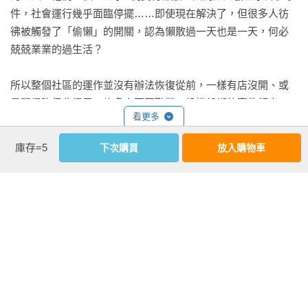
件，社會運行幾乎面臨停擺……即使現在解決了，但很多人彷
彿被觸發了「偷懶」的開關，認為懶散過一天也是一天，何必
兢兢業業的過生活？

所以整個社區的運作並沒有辦法恢復從前，一樣有店沒開、或
是開得晚但收得早，許多人不再勤勞，投機躲懶的事件頻出，
看更多
因此仍舊有許多零星事故。

庫存=5
下次購買
放入購物車
那是他的錯，他承認。

作者資料
但他只敢一個人關在房間裡承認，他不敢跟任何人說：他早就
笭菁
拿到了惡魔之書，還不小心召喚出怠惰的惡魔。

多變的雙魚。

惡魔之書，據說是惡魔故意放在人界流傳的書本，裡面記載了
各種咒法，以滿足人類的慾望，不管你想要什麼願望，照著那
書寫多變，擅寫靈異、驚悚、愛情、奇幻與勵志。

本書可能都能實現──只是以惡魔的方式實現。

興趣多變，電影、美食、旅遊、玩樂，愛好自由。
