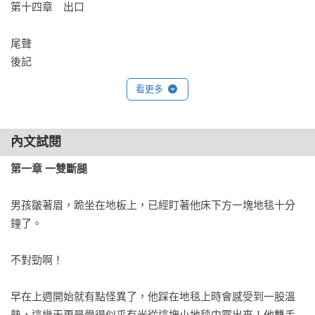
第十四章　出口

尾聲

後記
看更多
內文試閱
第一章 一雙斷腿
男孩皺著眉，跪坐在地板上，已經盯著他床下方一塊地毯十分
鐘了。

不對勁啊！

早在上週開始就有點怪異了，他踩在地毯上時會感受到一股溫
熱，這幾天更是覺得似乎有光從這塊小地毯中露出來！他雙手