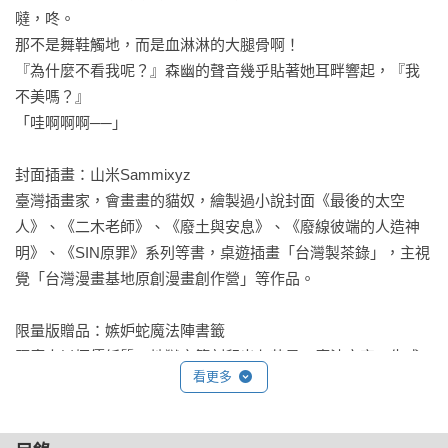
噠，咚。

那不是舞鞋觸地，而是血淋淋的大腿骨啊！

『為什麼不看我呢？』森幽的聲音幾乎貼著她耳畔響起，『我
不美嗎？』

「哇啊啊啊──」

封面插畫：山米Sammixyz

臺灣插畫家，會畫畫的貓奴，繪製過小說封面《最後的太空
人》、《二木老師》、《廢土與安息》、《廢線彼端的人造神
明》、《SIN原罪》系列等書，桌遊插畫「台灣製茶錄」，主視
覺「台灣漫畫基地原創漫畫創作營」等作品。

限量版贈品：嫉妒蛇魔法陣書籤

驅魔人以極優紙質，地獄之筆刻印出七芒星、魔法文字、生成
看更多
魔法陣書籤，發動儀式、催動魔法，將「嫉妒」代表動物
「蛇」惡魔絞困於內，發動雷電震驅惡魔！