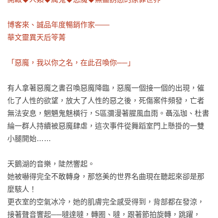
博客來、誠品年度暢銷作家——

華文靈異天后笭菁

「惡魔，我以你之名，在此召喚你──」
有人拿著惡魔之書召喚惡魔降臨，惡魔一個接一個的出現，催
化了人性的欲望，放大了人性的惡之後，死傷案件頻發，亡者
無法安息，魍魎鬼魅橫行，S區瀰漫著腥風血雨。聶泓珈、杜書
綸一群人持續被惡魔肆虐，這次事件從舞蹈室門上懸掛的一雙
小腿開始……

天鵝湖的音樂，陡然響起。

她被嚇得完全不敢轉身，那悠美的世界名曲現在聽起來卻是那
麼駭人！

更衣室的空氣冰冷，她的肌膚完全感受得到，背部都在發涼，
接著聲音響起──噠達噠，轉圈、噠，跟著節拍旋轉，跳躍，