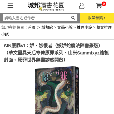
0
限量預購
您現在的位置：
首頁
＞
城邦館
>
文學小說
>
推理小說
>
華文推理
小說
SIN原罪VI：妒‧嫉恨者（嫉妒蛇魔法陣書籤版）
（華文靈異天后笭菁原罪系列、山米Sammixyz繪製
封面、原罪世界無盡誘惑開啟）