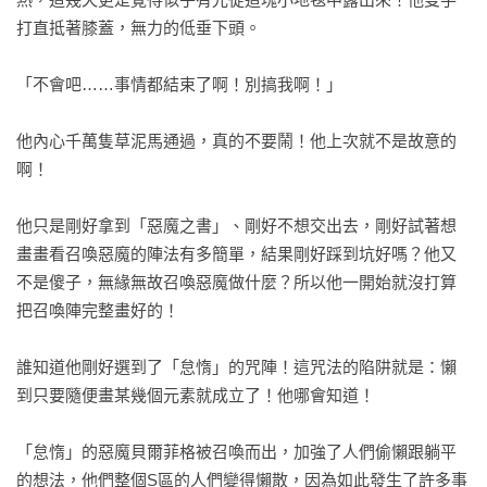
打直抵著膝蓋，無力的低垂下頭。

「不會吧……事情都結束了啊！別搞我啊！」

他內心千萬隻草泥馬通過，真的不要鬧！他上次就不是故意的
啊！

他只是剛好拿到「惡魔之書」、剛好不想交出去，剛好試著想
畫畫看召喚惡魔的陣法有多簡單，結果剛好踩到坑好嗎？他又
不是傻子，無緣無故召喚惡魔做什麼？所以他一開始就沒打算
把召喚陣完整畫好的！

誰知道他剛好選到了「怠惰」的咒陣！這咒法的陷阱就是：懶
到只要隨便畫某幾個元素就成立了！他哪會知道！ 

「怠惰」的惡魔貝爾菲格被召喚而出，加強了人們偷懶跟躺平
的想法，他們整個S區的人們變得懶散，因為如此發生了許多事