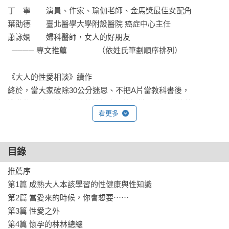
丁　寧　　演員、作家、瑜伽老師、金馬獎最佳女配角

葉劭德　　臺北醫學大學附設醫院 癌症中心主任

蕭詠嫻　　婦科醫師，女人的好朋友

  ──── 專文推薦　　　　（依姓氏筆劃順序排列）

《大人的性愛相談》續作

終於，當大家破除30公分迷思、不把A片當教科書後，

進階的兩性關係，正確的性健康、性知識開始逐漸萌芽。

看更多
這次，許藍方將自身歷經，包含交往、婚姻與親密接觸後的困
擾，

以及失去與獲得之後的感悟寫成這一本書，並誠摯給出相處叮
目錄
嚀，

還有重要的避孕、生育等性話題，保護自己和下一代的深切提
推薦序

醒，

第1篇 成熟大人本該學習的性健康與性知識

更附上清晰圖解說明，是涵蓋心理、醫學與教育三方面專業著
第2篇 當愛來的時候，你會想要⋯⋯

述。

第3篇 性愛之外

第4篇 懷孕的林林總總