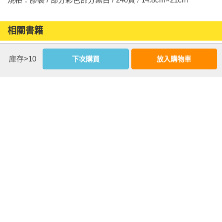
相關書籍
同作者
同書系
同分類
同出版社
庫存>10
下次購買
放入購物車
大人的性愛相
談：不是長大自
然就會，親密關
係的探索解答之
書
優惠活動快訊