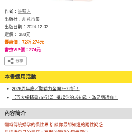
作者：
許藍方
出版社：
創意市集
出版日期：2024-12-03
定價： 380元
優惠價：72折 274元
書虫VIP價：274元
本書適用活動
2026周年慶／閱讀力全開7~72折！
【百大暢銷書75折起】挑起你的求知欲，滿足閱讀癮！
內容簡介
翻轉傳統婚孕的慣性思考 談你最想知道的兩性疑惑
