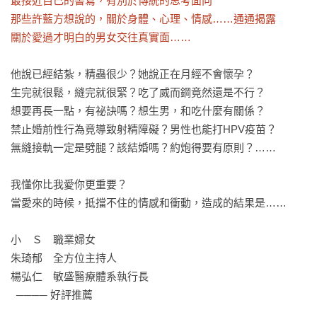
最接近自己的書寫，有別於傳統的思考面向

那些許藍方想說的，關於身體、心理、情感……通通揭露

關於愛過才明白的男女交往真實面……
他說已經結紮，精蟲很少？她說正在月經不會懷孕？

生完就很鬆，縫完就很緊？吃了威而鋼竟然還是不行？

想要再長一點，有祕訣嗎？想生男，和吃什麼有關係？

禁止婚前性行為竟導致射精障礙？男性也能打HPV疫苗？

無縫接軌一定是劈腿？該結婚嗎？約炮得要有原則？……

我懂你比我愛你更重要？

當愛來的時候，抵擋不住的情感和衝動，造成的結果是……

小　Ｓ　職業婦女

朱琦郁　全方位主持人

楊弘仁　敏盛醫療體系執行長

  ──── 好評推薦
