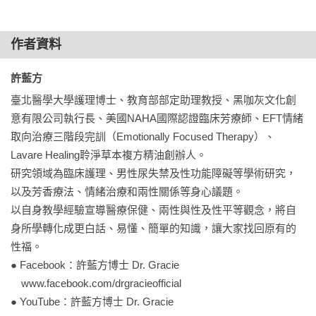
對我而言，護理不只存在醫院，而是人與人及社會之間，是全
面概括、需要整合的治療及同理的感受。

作者資料
兩性與性是既存的事實、性教育並不等於性行為教育。這就是
屬於我，許藍方的護理。

許藍方 
──── 許藍方
臺北醫學大學護理博士、教育部部定助理教授、黑咖灰文化創
意有限公司執行長、美國NAHA國際認證臨床芳療師、EFT情緒
取向治療三階段完訓（Emotionally Focused Therapy）、
Lavare Healing聆淨草本複方精油創辦人。

研究領域為臨床護理、男性尿失禁及性功能障礙等學術研究，
以及芳香療法、情緒治療和兩性關係等身心議題。

以自身教學經驗宣導醫療保健、兩性與性及性平等觀念，將自
身所學轉化成更白話、易懂、簡單的知識，讓大家找回原有的
性福。

● Facebook：許藍方博士 Dr. Gracie

　www.facebook.com/drgracieofficial

● YouTube：許藍方博士 Dr. Gracie
