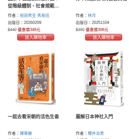
從階級體制、社會規範到
日常生活，理解中世紀歐
作者：
祝田秀全
秀島迅
作者：
林月
洲、奇幻背景設定不失
(Hideshima Jin)
出版日：20260209
出版日：20251104
真，就看這一本！
$440
優惠價348元
$390
優惠價308元
放入購物車
放入購物車
一起去看宋朝的活色生香
圖解日本神社入門
作者：
陳華勝
作者：
櫻井治男