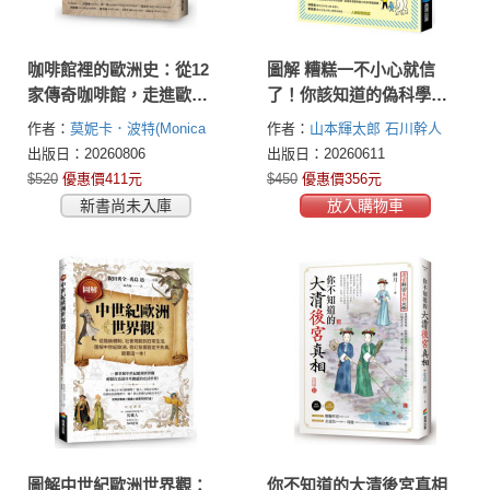
咖啡館裡的歐洲史：從12
圖解 糟糕一不小心就信
家傳奇咖啡館，走進歐洲
了！你該知道的偽科學真
四百年歷史現場，看見改
相
作者：
莫妮卡．波特(Monica
作者：
山本輝太郎
石川幹人
變世界的思潮與現代世界
Porter)
出版日：20260806
出版日：20260611
的誕生
$520
優惠價411元
$450
優惠價356元
新書尚未入庫
放入購物車
圖解中世紀歐洲世界觀：
你不知道的大清後宮真相