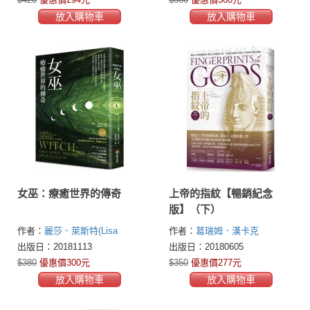
放入購物車
放入購物車
女巫：療癒世界的傳奇
上帝的指紋【暢銷紀念
版】（下）
作者：
麗莎．萊斯特(Lisa
作者：
葛瑞姆．漢卡克
Lister)
(Graham Hancock)
出版日：20181113
出版日：20180605
$380
優惠價300元
$350
優惠價277元
放入購物車
放入購物車