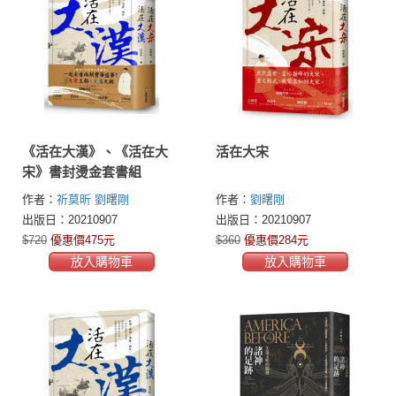
《活在大漢》、《活在大
活在大宋
宋》書封燙金套書組
作者：
祈莫昕
劉曙剛
作者：
劉曙剛
出版日：20210907
出版日：20210907
$720
優惠價475元
$360
優惠價284元
放入購物車
放入購物車