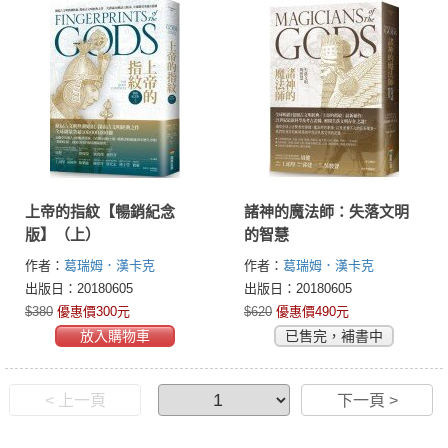
上帝的指紋【暢銷紀念
諸神的魔法師：失落文明
版】（上）
的智慧
作者：
葛瑞姆．漢卡克
作者：
葛瑞姆．漢卡克
(Graham Hancock)
(Graham Hancock)
出版日：20180605
出版日：20180605
$380
優惠價300元
$620
優惠價490元
放入購物車
已售完，補書中
< 上一頁
下一頁 >