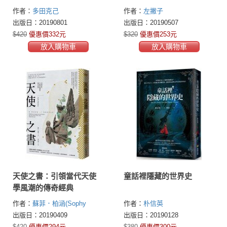
更好看
作者：
多田克己
作者：
左撇子
出版日：20190801
出版日：20190507
$420
優惠價332元
$320
優惠價253元
放入購物車
放入購物車
天使之書：引領當代天使
童話裡隱藏的世界史
學風潮的傳奇經典
作者：
蘇菲．柏涵(Sophy
作者：
朴信英
Burnham)
出版日：20190409
出版日：20190128
$420
優惠價294元
$380
優惠價300元