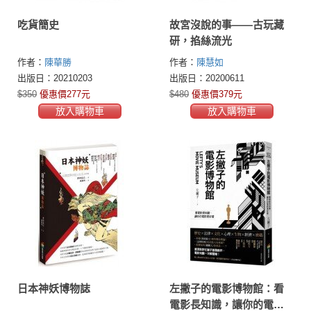
吃貨簡史
故宮沒說的事——古玩藏
研，掐絲流光
作者：
陳華勝
作者：
陳慧如
出版日：20210203
出版日：20200611
$350
優惠價277元
$480
優惠價379元
放入購物車
放入購物車
日本神妖博物誌
左撇子的電影博物館：看
電影長知識，讓你的電影