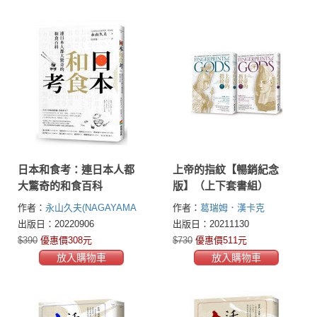
日本和食考：連日本人都
上帝的指紋【暢銷紀念
大驚奇的和食百科
版】（上下套書組）
作者：
永山久夫(NAGAYAMA
作者：
葛瑞姆．漢卡克
HISAO)
(Graham Hancock)
出版日：20220906
出版日：20211130
$390
優惠價308元
$730
優惠價511元
放入購物車
放入購物車