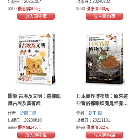
出版日：20251104
出版日：20240202
$390
優惠價308元
$380
優惠價300元
放入購物車
放入購物車
圖解 古埃及文明：這樣認
日本異界博物誌：原來這
識古埃及真有趣
些習俗都跟妖魔鬼怪有關
係！
作者：
近藤二郎
作者：
朝里 樹
出版日：20230810
出版日：20221101
$350
優惠價245元
$460
優惠價322元
放入購物車
放入購物車