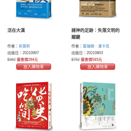
活在大漢
諸神的足跡：失落文明的
關鍵
作者：
祈莫昕
作者：
葛瑞姆．漢卡克
(Graham Hancock)
出版日：20210907
出版日：20210803
$360
優惠價284元
$750
優惠價593元
放入購物車
放入購物車