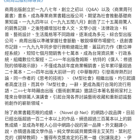
《商周出版粉絲專頁》
商周出版創立於一九八七年，創立之初以〈Q&A〉以及〈商業周刊
叢書〉書系，成為專業商業書籍出版公司，期望為社會推動基礎商
業知識。一九九四年以《一九九五閏八月》創造了三十五萬冊驚人
的銷售記錄，之後陸續增加社會人文、文學小說、法律政治、科
普、藝術設計、生活風格等不同路線，逐漸成為多元、綜合型出版
公司。 商周出版以準確掌握社會脈動、敏銳嗅察市場變化，迭創書
市記錄。一九九九年同步發行微軟總裁比爾．蓋茲的力作《數位神
經系統》，短短七個月間銷售十七萬本，成為台灣資訊業、行政系
統，組織數位化聖經。二○○一年出版詹姆斯．杭特的《僕人：修道
院的領導啟示錄》，不僅成為該年度商業暢銷書，近年累印量超過
二十萬本。二○○四年出版大前研一的《中華聯邦》引發兩岸熱烈討
論，同一作者的《思考的技術》、《M型社會》相繼出版，均引起讀
者高度注目，而其中「M型社會」一辭，更成為風行台灣的流行用
語。二○○七年時藉由出版《藝術創業論》邀請日本著名藝術家村上
隆來台舉辦萬人演講會，引起台灣各界討論藝術收藏和重新認識藝
術創作的嶄新領域。
除了商業書籍亮眼的成績，〈Novel @ Net〉的網路小說品牌，目前
已經出版超過一百二十本以上的作品，締造超過三百萬本以上的銷
售成績，並成為年輕人心目中網路小說的第一品牌。外文翻譯小
說，亦精選各國文學作品，純文學如諾貝爾獎得主艾芙烈．葉利尼
克的《鋼琴教師》、獲得布克獎肯定的石黑一雄《別讓我走》、伊