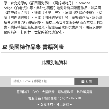
恩．麥克尤恩的《卻西爾海灘》《阿姆斯特丹》、Aravind
Adiga《白老虎》等。此外也積極引進海外暢銷話題作品，如美國
《時空旅人之妻》、德國《丈量世界》、法國《刺蝟的優雅》、荷
蘭《陪你到最後》、日本《明日的記憶》等百萬暢銷作品，讓台灣
讀者與世界流行閱讀同步。 商周出版每年出版超過兩百本以上的新
書。秉持持續出版拓展眼光、智識及品味的選書原則，期待以更開
闊的精神，打開廿一世紀的新閱讀領域。
吳國棟作品集 書籍列表
此類別無資料
訂閱
花園快訊
︱
FAQ
︱
大量團購
︱
隱私權政策
︱
防詐騙提醒
客服信箱
︱客服專線：(02) 2500-7718
■ 版權所有，禁止轉載 ■