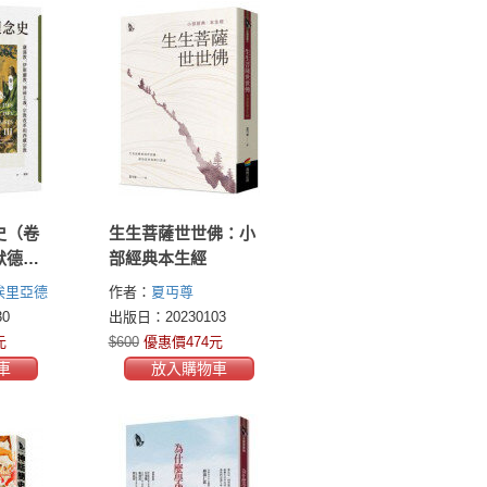
史（卷
生生菩薩世世佛：小
默德到
部經典本生經
埃里亞德
作者：
夏丏尊
0
出版日：20230103
元
$600
優惠價474元
車
放入購物車