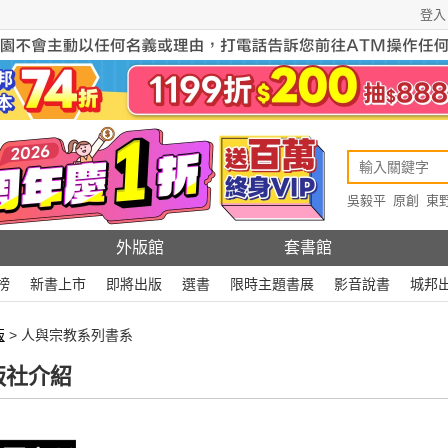
登入
吳毅平
原創
東
原創
Rewire
外版館
套書館
榜
新書上市
即將出版
選書
限時主題書展
影音說書
城邦
版
> 人與宗教系列書系
版社介紹