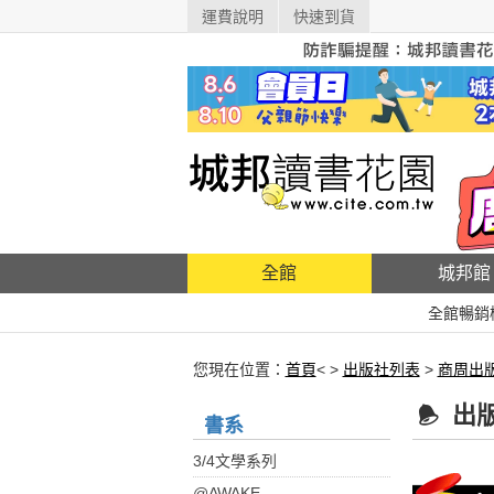
運費說明
快速到貨
全館
城邦館
全館暢銷
您現在位置：
首頁
< >
出版社列表
>
商周出
出
書系
3/4文學系列
@AWAKE