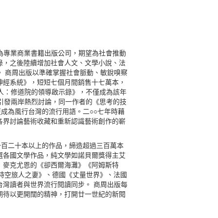
為專業商業書籍出版公司，期望為社會推動
錄，之後陸續增加社會人文、文學小說、法
 商周出版以準確掌握社會脈動、敏銳嗅察
神經系統》，短短七個月間銷售十七萬本，
人：修道院的領導啟示錄》，不僅成為該年
引發兩岸熱烈討論，同一作者的《思考的技
成為風行台灣的流行用語。二○○七年時藉
各界討論藝術收藏和重新認識藝術創作的嶄
過一百二十本以上的作品，締造超過三百萬本
選各國文學作品，純文學如諾貝爾獎得主艾
．麥克尤恩的《卻西爾海灘》《阿姆斯特
國《時空旅人之妻》、德國《丈量世界》、法國
灣讀者與世界流行閱讀同步。 商周出版每
期待以更開闊的精神，打開廿一世紀的新閱