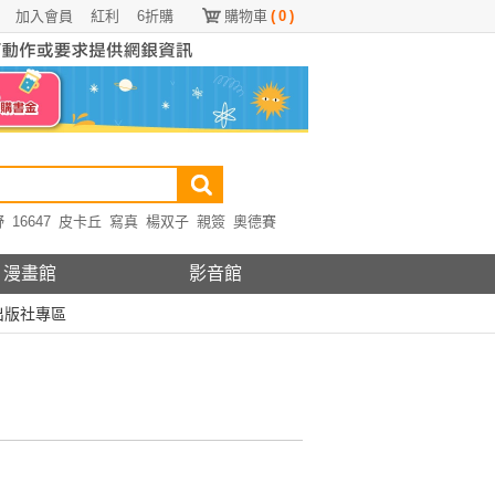
加入會員
紅利
6折購
購物車
(
0
)
野
16647
皮卡丘
寫真
楊双子
親簽
奧德賽
漫畫館
影音館
出版社專區