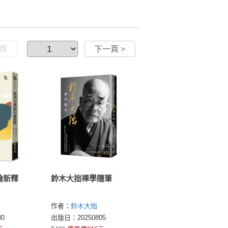
一頁
下一頁 >
論新釋
鈴木大拙禪學隨筆
作者：
鈴木大拙
0
出版日：20250805