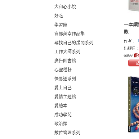
大和心小說
好吃
一本讀
學習館
教
宮部美幸作品集
作者：
尋找自己的房間系列
會
出版日：2
工作大師系列
$300
優
廣告圖書館
心靈種籽
快易通系列
愛上自己
愛情主題館
愛繪本
成功學苑
政治類
數位管理系列