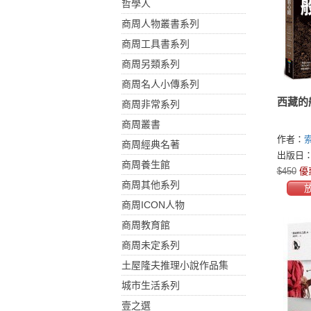
哲學人
商周人物叢書系列
商周工具書系列
商周另類系列
商周名人小傳系列
西藏的
商周非常系列
商周叢書
作者：
索
商周經典名著
Sonam G
出版日：2
商周養生館
貢卻斯塔(
$450
優
Shithar)
商周其他系列
Yasutak
商周ICON人物
商周教育館
商周未定系列
土屋隆夫推理小說作品集
城市生活系列
壹之選