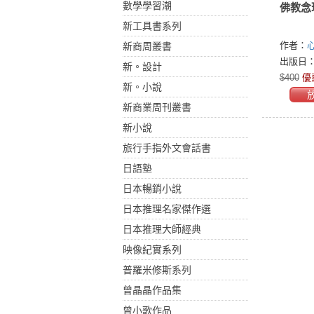
數學學習潮
佛教念
新工具書系列
作者：
新商周叢書
出版日：2
新。設計
$400
優
新。小說
新商業周刊叢書
新小說
旅行手指外文會話書
日語塾
日本暢銷小說
日本推理名家傑作選
日本推理大師經典
映像紀實系列
普羅米修斯系列
曾晶晶作品集
曾小歌作品