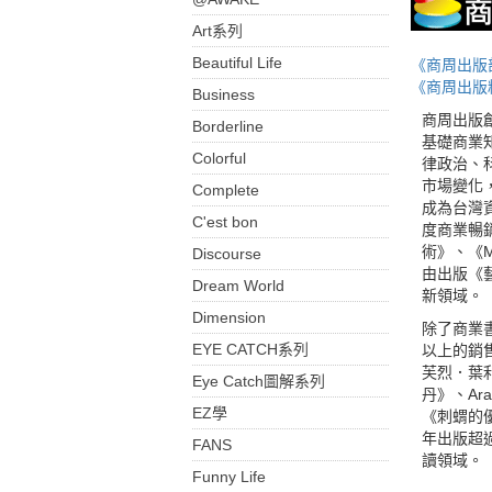
Art系列
Beautiful Life
《商周出版
《商周出版
Business
商周出版
Borderline
基礎商業
Colorful
律政治、
市場變化
Complete
成為台灣
C'est bon
度商業暢
術》、《
Discourse
由出版《
Dream World
新領域。
Dimension
除了商業書
EYE CATCH系列
以上的銷
芙烈．葉
Eye Catch圖解系列
丹》、Ar
EZ學
《刺蝟的
年出版超
FANS
讀領域。
Funny Life