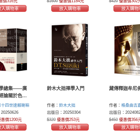
惠價316元
$1600
優惠價1184元
$420
優惠價302
放入購物車
放入購物車
放入購物
學總集——廣
鈴木大拙禪學入門
藏傳釋迦牟尼
經論關於色心
哲學論述（兩
第十四世達賴喇嘛
作者：
鈴木大拙
作者：
格桑曲吉
iness the Dalai
0250626
出版日：20250304
出版日：2024082
惠價1200元
$320
優惠價253元
$450
優惠價356
放入購物車
放入購物車
放入購物