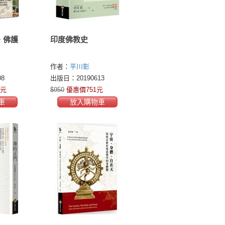
‧佛護
印度佛教史
作者：
平川彰
8
出版日：20190613
8元
$950
優惠價751元
車
放入購物車