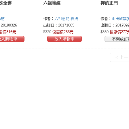
珠全書
六祖壇經
禪的正門
心舫
作者：
六祖惠能
釋法
作者：
山田耕雲(K
海
丁福保
Yamada)
0190326
出版日：20171005
出版日：2017092
惠價316元
$320
優惠價253元
$350
優惠價277
放入購物車
放入購物車
不開放訂
< 上