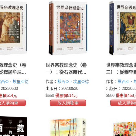
教理念史（卷
世界宗教理念史（卷
世界宗教理念
從釋迦牟尼到
一）：從石器時代到
三）：從穆罕
教的興起
埃勒烏西斯神祕宗教
宗教改革
默西亞．埃里亞德
作者：
默西亞．埃里亞德
作者：
默西亞．
Eliade)
(Mircea Eliade)
(Mircea Eliade)
0230530
出版日：20230530
出版日：2023053
惠價514元
$650
優惠價514元
$580
優惠價458
放入購物車
放入購物車
放入購物