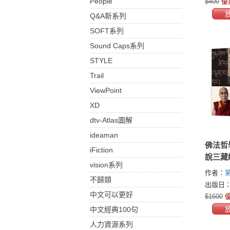
People
$400
優
Q&A新系列
SOFT系列
Sound Caps系列
STYLE
Trail
ViewPoint
XD
dtv-Atlas圖解
ideaman
佛法哲
iFiction
說三藏
vision系列
諸法之
作者：
不歸類
冊）
(His Hol
出版日：2
Lama)
中文可以更好
$1600
優
中文經典100句
人力資源系列