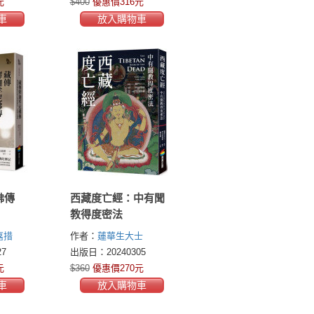
元
$400
優惠價316元
車
放入購物車
佛傳
西藏度亡經：中有聞
教得度密法
嘉措
作者：
蓮華生大士
(Padmasambhava)
7
出版日：20240305
元
$360
優惠價270元
車
放入購物車