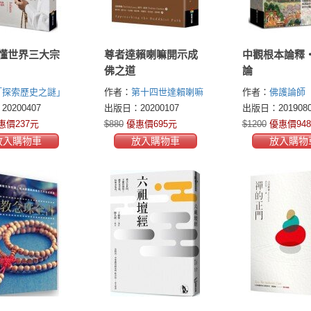
懂世界三大宗
尊者達賴喇嘛開示成
中觀根本論釋
佛之道
論
「探索歷史之謎」
作者：
第十四世達賴喇嘛
作者：
佛護論師
(His Holiness the Dalai
0200407
出版日：20200107
出版日：2019080
Lama)
圖丹．卻淮
惠價237元
$880
優惠價695元
$1200
優惠價94
(Thubten Chodron)
放入購物車
放入購物車
放入購物