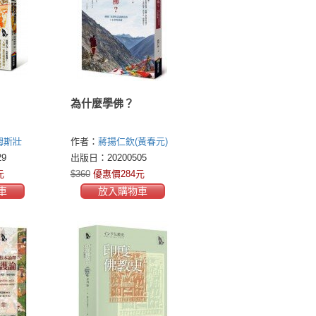
為什麼學佛？
姆斯壯
作者：
蔣揚仁欽(黃春元)
)
9
出版日：20200505
元
$360
優惠價284元
車
放入購物車