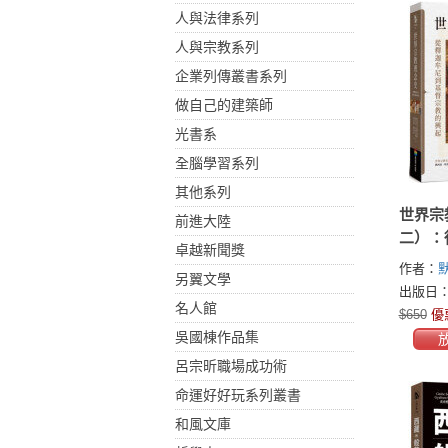
人與法律系列
人與宗教系列
企業列傳叢書系列
做自己的建築師
光書系
全腦學習系列
其他系列
世界宗
前進大陸
二）：
卓越新聞獎
基督宗
作者：
另翼文學
(Mircea 
出版日：2
名人館
$650
優
吳國棟作品集
呂宗昕職場成功術
命運好好玩系列叢書
和風文庫