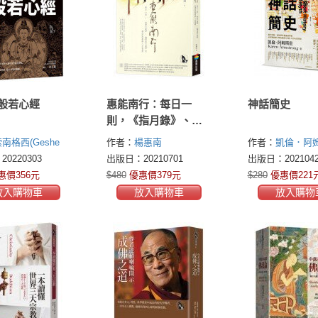
般若心經
惠能南行：每日一
神話簡史
則，《指月錄》、
《續指月錄》的禪宗
南格西(Geshe
作者：
楊惠南
作者：
凱倫．阿
故事與人生智慧
yaltsen Gonta)
(Karen Armstrong
0220303
出版日：20210701
出版日：2021042
Kunchok
惠價356元
$480
優惠價379元
$280
優惠價221
齋藤保高(Saitou
放入購物車
放入購物車
放入購物
a)