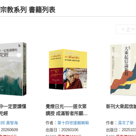
宗教系列 書籍列表
< 上
中一定要讀懂
覺燈日光——道次第
新刊大乘起信
陀經
講授 成滿智者所願
（全新修訂版，三冊
徐珂
黃智海
作者：
第十四世達賴喇嘛
作者：
湯次了榮
不分售）
(His Holiness the Dalai
0260609
出版日：20260106
出版日：2025103
Lama)