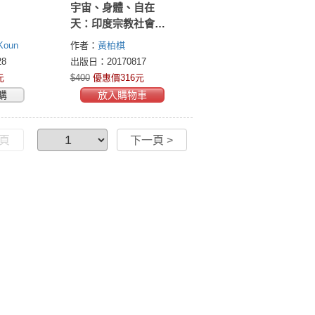
宇宙、身體、自在
天：印度宗教社會思
想中的身體觀
oun
作者：
黃柏棋
8
出版日：20170817
元
$400
優惠價316元
購
放入購物車
一頁
下一頁 >