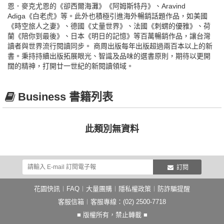
恩．麥克尤恩的《卻西爾海灘》《阿姆斯特丹》、Aravind
Adiga《白老虎》等。此外也積極引進海外暢銷話題作品，如美國
《時空旅人之妻》、德國《丈量世界》、法國《刺蝟的優雅》、荷
蘭《陪你到最後》、日本《明日的記憶》等百萬暢銷作品，讓台灣
讀者與世界流行閱讀同步。 商周出版每年出版超過兩百本以上的新
書。秉持持續出版拓展眼光、智識及品味的選書原則，期待以更開
闊的精神，打開廿一世紀的新閱讀領域。
Business 書籍列表
此類別無資料
訂閱
花園快訊
︱
FAQ
︱
大量團購
︱
隱私權政策
︱
防詐騙提醒
客服信箱
︱客服專線：(02) 2500-7718
■ 版權所有，禁止轉載 ■