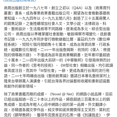
《商周出版粉絲專頁》
商周出版創立於一九八七年，創立之初以〈Q&A〉以及〈商業周刊
叢書〉書系，成為專業商業書籍出版公司，期望為社會推動基礎商
業知識。一九九四年以《一九九五閏八月》創造了三十五萬冊驚人
的銷售記錄，之後陸續增加社會人文、文學小說、法律政治、科
普、藝術設計、生活風格等不同路線，逐漸成為多元、綜合型出版
公司。 商周出版以準確掌握社會脈動、敏銳嗅察市場變化，迭創書
市記錄。一九九九年同步發行微軟總裁比爾．蓋茲的力作《數位神
經系統》，短短七個月間銷售十七萬本，成為台灣資訊業、行政系
統，組織數位化聖經。二○○一年出版詹姆斯．杭特的《僕人：修道
院的領導啟示錄》，不僅成為該年度商業暢銷書，近年累印量超過
二十萬本。二○○四年出版大前研一的《中華聯邦》引發兩岸熱烈討
論，同一作者的《思考的技術》、《M型社會》相繼出版，均引起讀
者高度注目，而其中「M型社會」一辭，更成為風行台灣的流行用
語。二○○七年時藉由出版《藝術創業論》邀請日本著名藝術家村上
隆來台舉辦萬人演講會，引起台灣各界討論藝術收藏和重新認識藝
術創作的嶄新領域。
除了商業書籍亮眼的成績，〈Novel @ Net〉的網路小說品牌，目前
已經出版超過一百二十本以上的作品，締造超過三百萬本以上的銷
售成績，並成為年輕人心目中網路小說的第一品牌。外文翻譯小
說，亦精選各國文學作品，純文學如諾貝爾獎得主艾芙烈．葉利尼
克的《鋼琴教師》、獲得布克獎肯定的石黑一雄《別讓我走》、伊