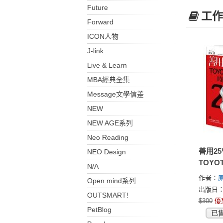
Future
工作
Forward
ICON人物
J-link
Live & Learn
MBA經典全集
Message文學信差
NEW
NEW AGE系列
Neo Reading
善用2
NEO Design
TOY
N/A
間管理
作者：
Open mind系列
コ)
出版日：2
OUTSMART!
$300
優
PetBlog
已