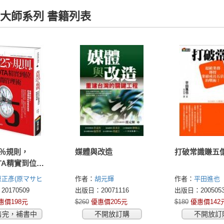
大師系列 書籍列表
5％規則，
媒體與改造
打破常識賺五
OTA精實到位時
術
原正彥(原マサヒ
作者：
胡元輝
作者：
平田進也
0170509
出版日：20071116
出版日：2005053
惠價198元
$260
優惠價205元
$180
優惠價142
售完，補書中
不開放訂購
不開放訂