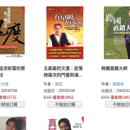
追求財富的第
五星級的文憑：從落
跨國直銷大師
法
榜兩次的門僮到鴻禧
大溪總經理
官大煊
作者：
周武
作者：
劉樹崇
0030708
出版日：20030109
出版日：2002022
惠價157元
$250
優惠價198元
$250
優惠價198
不開放訂購
不開放訂購
不開放訂