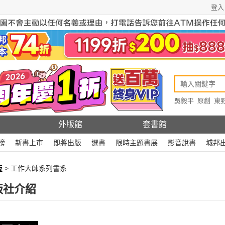
登入
吳毅平
原創
東
原創
Rewire
外版館
套書館
榜
新書上市
即將出版
選書
限時主題書展
影音說書
城邦
版
> 工作大師系列書系
版社介紹