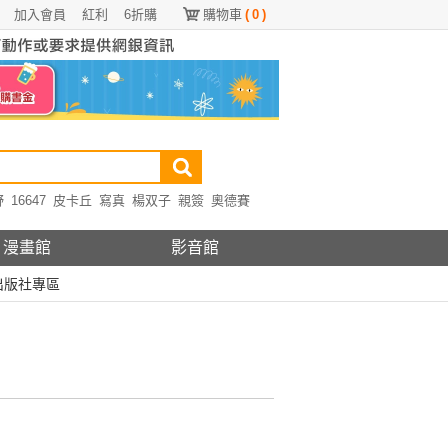
加入會員
紅利
6折購
購物車
(
0
)
野
16647
皮卡丘
寫真
楊双子
親簽
奧德賽
漫畫館
影音館
出版社專區