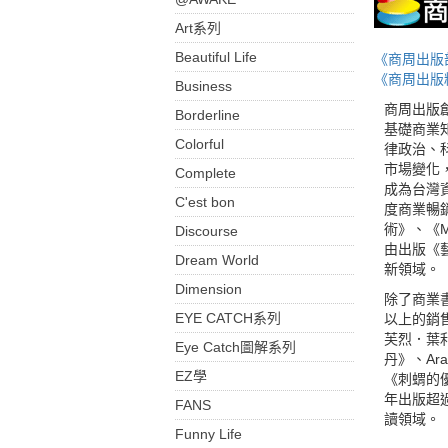
Art系列
Beautiful Life
《商周出版
《商周出版
Business
商周出版
Borderline
基礎商業
Colorful
律政治、
市場變化
Complete
成為台灣
C'est bon
度商業暢
術》、《
Discourse
由出版《
Dream World
新領域。
Dimension
除了商業書
EYE CATCH系列
以上的銷
芙烈．葉
Eye Catch圖解系列
丹》、Ar
EZ學
《刺蝟的
年出版超
FANS
讀領域。
Funny Life