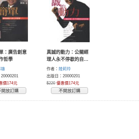
單：廣告創意
真誠的動力：公關經
作哲學
理人永不停歇的自我
挑戰
蘇雄
作者：
陸莉玲
0000201
出版日：20000201
惠價174元
$220
優惠價174元
不開放訂購
不開放訂購