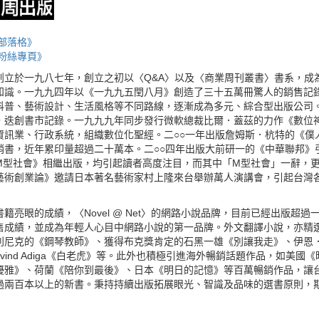
部落格》
粉絲專頁》
創立於一九八七年，創立之初以〈Q&A〉以及〈商業周刊叢書〉書系，成
知識。一九九四年以《一九九五閏八月》創造了三十五萬冊驚人的銷售記
科普、藝術設計、生活風格等不同路線，逐漸成為多元、綜合型出版公司。
，迭創書市記錄。一九九九年同步發行微軟總裁比爾．蓋茲的力作《數位
資訊業、行政系統，組織數位化聖經。二○○一年出版詹姆斯．杭特的《僕
銷書，近年累印量超過二十萬本。二○○四年出版大前研一的《中華聯邦》
M型社會》相繼出版，均引起讀者高度注目，而其中「M型社會」一辭，更
藝術創業論》邀請日本著名藝術家村上隆來台舉辦萬人演講會，引起台灣
籍亮眼的成績，〈Novel @ Net〉的網路小說品牌，目前已經出版超
售成績，並成為年輕人心目中網路小說的第一品牌。外文翻譯小說，亦精
利尼克的《鋼琴教師》、獲得布克獎肯定的石黑一雄《別讓我走》、伊恩
avind Adiga《白老虎》等。此外也積極引進海外暢銷話題作品，如美
優雅》、荷蘭《陪你到最後》、日本《明日的記憶》等百萬暢銷作品，讓台
過兩百本以上的新書。秉持持續出版拓展眼光、智識及品味的選書原則，