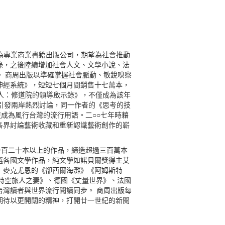
為專業商業書籍出版公司，期望為社會推動
錄，之後陸續增加社會人文、文學小說、法
 商周出版以準確掌握社會脈動、敏銳嗅察
神經系統》，短短七個月間銷售十七萬本，
人：修道院的領導啟示錄》，不僅成為該年
引發兩岸熱烈討論，同一作者的《思考的技
成為風行台灣的流行用語。二○○七年時藉
各界討論藝術收藏和重新認識藝術創作的嶄
過一百二十本以上的作品，締造超過三百萬本
選各國文學作品，純文學如諾貝爾獎得主艾
．麥克尤恩的《卻西爾海灘》《阿姆斯特
國《時空旅人之妻》、德國《丈量世界》、法國
灣讀者與世界流行閱讀同步。 商周出版每
期待以更開闊的精神，打開廿一世紀的新閱