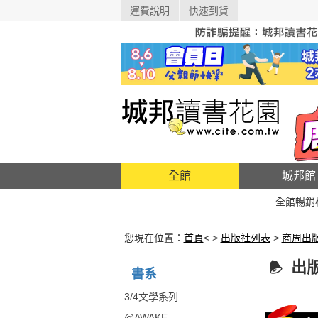
運費說明
快速到貨
全館
城邦館
全館暢銷
您現在位置：
首頁
< >
出版社列表
>
商周出
出
書系
3/4文學系列
@AWAKE