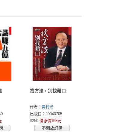
億
找方法，別找藉口
作者：
黃其光
0
出版日：20040705
元
$250
優惠價198元
購
不開放訂購