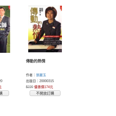
傳動的熱情
作者：
張麗玉
0
出版日：20000315
元
$220
優惠價174元
購
不開放訂購