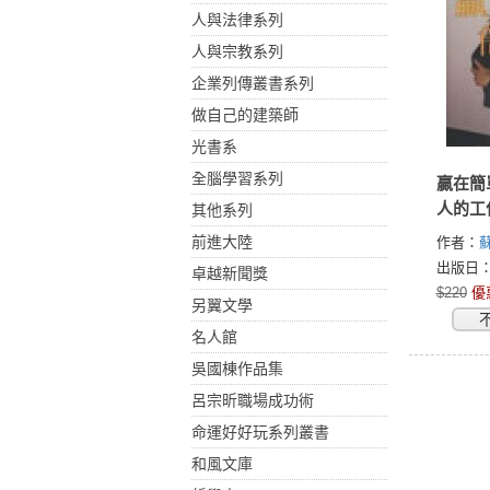
人與法律系列
人與宗教系列
企業列傳叢書系列
做自己的建築師
光書系
全腦學習系列
贏在簡
人的工
其他系列
前進大陸
作者：
出版日：2
卓越新聞獎
$220
優
另翼文學
名人館
吳國棟作品集
呂宗昕職場成功術
命運好好玩系列叢書
和風文庫