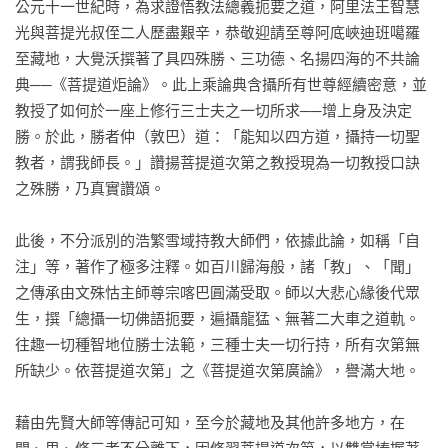
持戒波羅蜜多 

公元十一世紀時，為求證悟教法總義扼要之道，阿里法王智慧
忍辱波羅蜜多 

光與菩提光叔侄二人歷盡艱辛，恭敬迎請至尊阿底峽迪班噶羅
精進波羅蜜多 

至藏地，大覺沃撰著了具四殊勝、三功德、名揚四海的不共論
靜慮波羅蜜多 

典──《菩提道炬論》。此上乘論典含攝所有世尊經續密意，並
般若波羅蜜多 

教授了如何於一座上修行三士夫之一切所求──增上身及決定
四攝法

勝。於此，勝者仲（敦巴）道：「能知以四方道，攝持一切聖
教者，謂我師長。」讚揚菩提道次第之教授現為一切教授口訣
第三冊 目錄

之殊勝，乃真實讚頌。

第五部分 上士道 

奢摩他 

此後，不分派別的浩繁雪域持教大師們，依據此論，如稱「自
毗缽舍那 

注」等，著作了極多注釋。如百川歸海般，諸「教」、「聞」
特學金剛乘法 

之傳承由文殊怙主師尊宗喀巴圓滿受取。師以大悲心緣後代眾
生，撰「總攝一切佛語扼要，遍攝龍猛、無著二大車之道軌。
迴向文
往趣一切種智地位勝士法範，三種士夫一切行持，所有次第無
所缺少。依菩提道次第」之《菩提道次第廣論》，譽滿大地。

藉由先賢大師等傳記可知，至今於藏地及其他許多地方，在