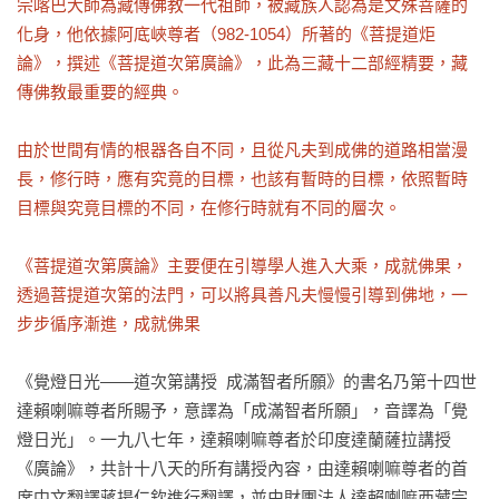
宗喀巴大師為藏傳佛教一代祖師，被藏族人認為是文殊菩薩的
化身，他依據阿底峽尊者（982-1054）所著的《菩提道炬
論》，撰述《菩提道次第廣論》，此為三藏十二部經精要，藏
傳佛教最重要的經典。

由於世間有情的根器各自不同，且從凡夫到成佛的道路相當漫
長，修行時，應有究竟的目標，也該有暫時的目標，依照暫時
目標與究竟目標的不同，在修行時就有不同的層次。

《菩提道次第廣論》主要便在引導學人進入大乘，成就佛果，
透過菩提道次第的法門，可以將具善凡夫慢慢引導到佛地，一
步步循序漸進，成就佛果
《覺燈日光——道次第講授  成滿智者所願》的書名乃第十四世
達賴喇嘛尊者所賜予，意譯為「成滿智者所願」，音譯為「覺
燈日光」。一九八七年，達賴喇嘛尊者於印度達蘭薩拉講授
《廣論》，共計十八天的所有講授內容，由達賴喇嘛尊者的首
席中文翻譯蔣揚仁欽進行翻譯，並由財團法人達賴喇嘛西藏宗