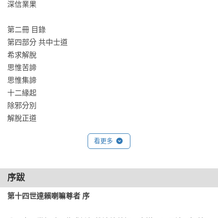
深信業果

第二冊 目錄

第四部分 共中士道 

希求解脫 

思惟苦諦 

思惟集諦 

十二緣起 

除邪分別 

解脫正道

看更多
第五部分 上士道

入大乘門

菩提心次第 

序跋
儀軌受法 

學菩薩行 

第十四世達賴喇嘛尊者 序
布施波羅蜜多 
