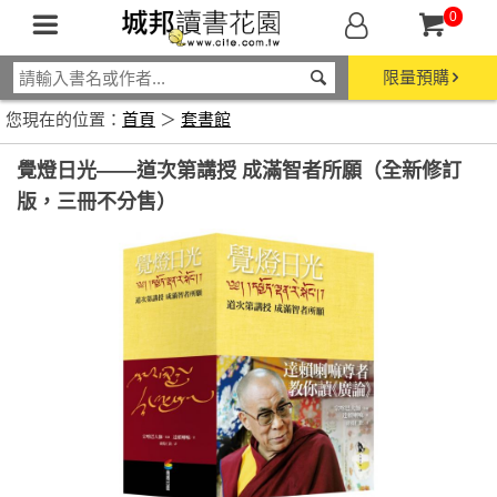
0
限量預購
您現在的位置：
首頁
＞
套書館
覺燈日光——道次第講授 成滿智者所願（全新修訂
版，三冊不分售）