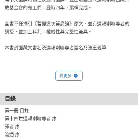
教基金會的義工們，歷時四年，編輯完成。

全書不僅摘引《菩提道次第廣論》原文，並有達賴喇嘛尊者的
講授，並加上科判，權威性與完整性兼具。

本書封面藏文書名及達賴喇嘛尊者簽名乃法王親筆

看更多
目錄
第一冊 目錄 

第十四世達賴喇嘛尊者 序

譯者 序

流通 序
