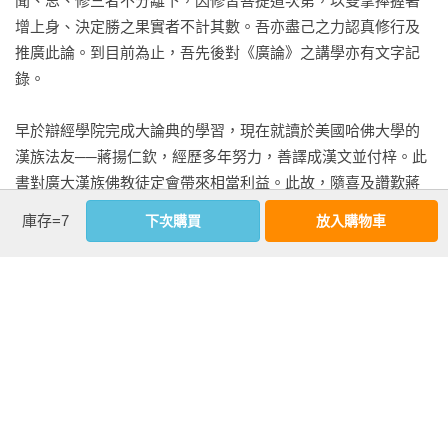
聞、思、修三者不分離下，因修習菩提道次第，以雙掌捧握著
增上身、決定勝之果實者不計其數。吾亦盡己之力認真修行及
推廣此論。到目前為止，吾先後對《廣論》之講學亦有文字記
錄。

早於辯經學院完成大論典的學習，現在就讀於美國哈佛大學的
漢族法友──蔣揚仁欽，經歷多年努力，善譯成漢文並付梓。此
書對廣大漢族佛教徒定會帶來相當利益。此故，隨喜及讚歎蔣
揚仁欽及所有參與出版此書的義工們。

庫存=7
下次購買
放入購物車
釋迦比丘說法者 達賴喇嘛丹增嘉措

於藏曆第十七勝生周水龍年四月十九日

西元二〇一二年六月八日
看更多
作者資料