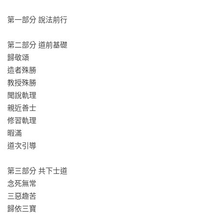
第一部分 說法前行

第二部分 道前基礎 

歸敬頌 

造者殊勝

教授殊勝 

聞說軌理 

親近善士 

修習軌理 

暇滿 

道次引導

第三部分 共下士道 

念死無常 

三惡趣苦 

歸依三寶
