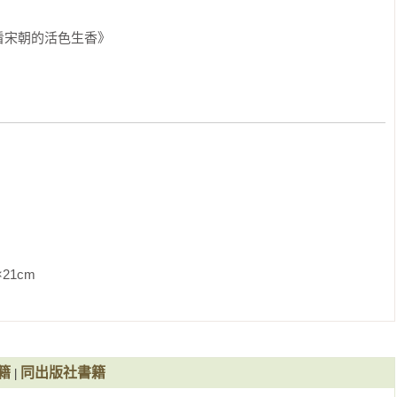
史學家湯恩比說，如果可以選擇哪個朝代定居，他會想去宋朝，
看宋朝的活色生香》
時代裡，活字印刷術發明了，羅盤應用在航海上，火藥也出現在
充滿著理性。另一方面，宋朝文人創作的詞，婉約優雅，開拓了
誌。宋人的工藝水準更是高超，五大官窯與八大民窯，讓瓷器呈
，如玉般的內涵，素樸簡單典雅高貴的情緻，訴說著宋朝的感性
，在強國環伺中，大多時候都能表現出堅韌的精神。這本《一起
活的角度，帶著讀者去探訪宋朝的生活。

  

姓氏當成店名的時代，充滿著個人的特色，你可以在這裡找到個
複的宋代茶飲，喝著那用竹筅打出泡沫的茶飲料，說不定還想幫
               
是到勾欄瓦舍，體驗宋代的歌舞娛樂，欣賞宋代精緻戲曲。

《一起去看宋朝的活色生香》，帶你穿梭時空，遍覽宋代的衣食
，也可再想一想，為何宋朝可以成為文化、文創大國，他有哪些
有哪些專業態度，可讓後人仿效。

落後

籍
同出版社書籍
|