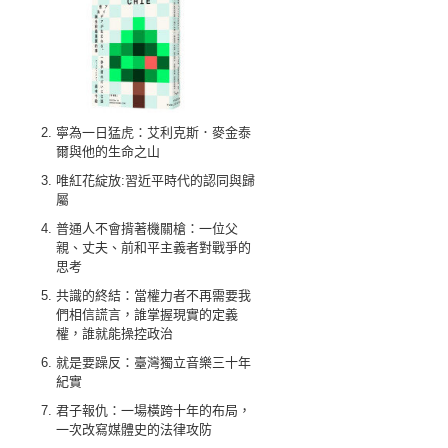
寧為一日猛虎：艾利克斯．麥金泰
爾與他的生命之山
唯紅花綻放:習近平時代的認同與歸
屬
普通人不會揹著機關槍：一位父
親、丈夫、前和平主義者對戰爭的
思考
共識的終結：當權力者不再需要我
們相信謊言，誰掌握現實的定義
權，誰就能操控政治
就是要躁反：臺灣獨立音樂三十年
紀實
君子報仇：一場橫跨十年的布局，
一次改寫媒體史的法律攻防