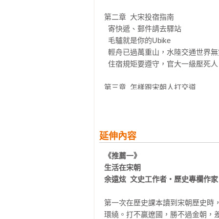
第二章  大宋投宿指南

  寄快遞、郵件請去驛站

  毛驢就是你的Ubike

  輕舟已過萬重山，水陸交通世界無雙

  住宿規矩要遵守，官大一級壓死人

第三章  怎樣跟宋朝人打交道

  宋朝的江湖都是哪些人在混？

  小姐不要亂叫，養娘未必是娘

  大宋朝究竟多有錢？來聊聊皇帝的年薪

  仗義疏財的前提是得先有錢

延伸內容
  腰纏十萬貫，騎鶴下揚州？仙鶴表示：行李超重了！

《推薦一》

生活在宋朝

第四章  大宋朝的早晨

余遠炫  文史工作者‧歷史專欄作家
  行者、頭陀報時兼氣象局

  官員坐轎趕上朝，自掏腰包無補貼

第一次在歷史課本讀到宋朝歷史時
  三百六十行？對不起，真比這些多

環繞。打不贏遼國，勝不過金朝，差
  皇帝帶頭養鴿子，粉飾下的太平
