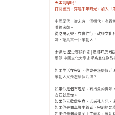
天黑請睜眼！

打開書頁，穿越千年時光，加入「
中國歷代，從未有一個朝代，老百姓
唯獨宋朝。

從吃喝玩樂、衣食住行、政經文化
味，認真當一回宋朝人！

余遠炫 歷史專欄作家│螺螄拜恩 暢
周健 中國文化大學史學系兼任副教授
如果生活在宋朝，你會是怎麼個活法
宋朝人又是怎麼個活法？

如果你是個有理想、有抱負的青年
安石就是你。

如果你喜歡做生意，崇尚孔方兄，宋
如果你是個享樂主義者，宋朝的勾欄
如果你是個愛情至上主義者，宋朝有