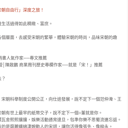
宋朝自由行」深度之旅！
生活過得如此精緻、富庶。

各個層面，去感受宋朝的繁華，體驗宋朝的時尚，品味宋朝的趣
銷書人氣作家──專文推薦

│陳啟鵬 商業周刊歷史專欄作家──就是「宋！」推薦

？

，宋朝科舉制度公開公正，向仕途發展，說不定下一個范仲淹、王
朝有世上最早的紙幣交子，說不定下一個○董就是你。

瓦舍熙熙攘攘，娛樂活動通宵達旦，包準你樂不思蜀流連忘返。

的是靡麗纏綿淒婉動人的宋詞，讓你活得像張先、像柳永。
