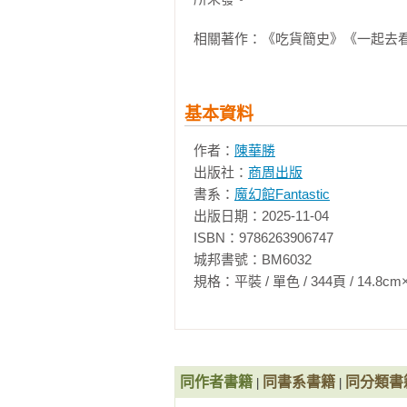
  皇帝來吃飯，清河郡王張俊上了哪幾道菜？

宋朝與我們想像的不一樣，所以歷
  武大郎的炊餅和老百姓的日常飲食

相關著作：《吃貨簡史》《一起去
因為宋朝是一個超前的時代。這個
  一位皇帝的懷舊情結與宋嫂魚羹的前世今生

戰場中，這些驚人的成果，讓宋朝
  拚死吃河豚。蘇東坡說：值得一死

詩的領域，成了這個時代的文學標
現各種風采，由其流傳世上的汝窯
第九章  大宋朝的娛樂產業

基本資料
面。

  勾欄瓦舍，玩的就是心跳！

作者：
陳華勝
  妓院還分國營、民營？

出版社：
商周出版
宋朝是一個理性與感性兼具的時代
  一代名妓李師師的美麗與哀愁

書系：
魔幻館Fantastic
去看宋朝的活色生香》就是用常民生
出版日期：2025-11-04

第十章  發展體育運動，增加人民體重  
ISBN：9786263906747

在那個最早出現「夜市」，喜歡用
  蹴踘：百姓高官都愛的全民運動

城邦書號：BM6032

性化的商品，也可以享受著工序繁
  相撲：婦女們也赤膊上陣

規格：平裝 / 單色 / 344頁 / 14.8cm×21cm 
他加個拉花。更高級的夜生活大概就
  驢球：玩得一點都不比馬球差

  弄潮：投身怒潮的水上運動

想了解宋代的生活，就請打開這本
  爭標：宋版龍舟競渡

住行吃喝玩樂，而在我們驚歎之餘
思維是走在前面，值得後人學習，又
第十一章  時尚起義，大宋朝樣樣不
同作者書籍
同書系書籍
同分類書
|
|
  紋身：小乙哥哥的遍體花繡絕對顏值爆棚
