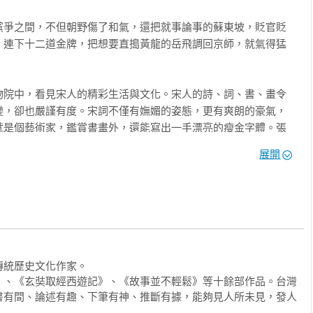
黨爭之間，不但朝野傷了和氣，還把就事論事的蘇東坡，貶官貶
，連下十二道金牌，把想要直搗黃龍的岳飛調回京師，就氣得猛


物院中，看見宋人的精彩生活與文化。宋人的詩、詞、書、畫令
變，卻也嚴謹有度。宋詞不僅有嫵媚的姿態，更有爽朗的豪氣，
就是個藝術家，鑑賞書畫外，還能寫出一手漂亮的瘦金字體。張
首都汴京的風俗與風情，宋朝的精緻文化，不但勝過當時世上任
展開
世界第一，令人不敢小覷。

的快意人生

濟實力換取和平。雖然遭金國欺凌，仍能愛國護民保有一線生
傳，藉由雜劇散曲，說出心中的憤怒與激昂。

，在宋朝開國時，他就承載著五代時期的先天不足與軍人亂政，
改善體質。儘管強幹弱枝也是另一個問題，但宋朝皇帝大致上愛
統歷史文化作家。

姓安居樂業，商業繁榮。這個時期沒有過度的宦官為亂，更少軍
》、《玄奘取經西遊記》、《故事並不輕鬆》等十餘部作品。台灣
書有間、論述有趣、下筆有神、推斷有據，能夠見人所未見，發人