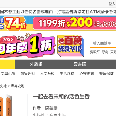
登入
吳毅平
原創
東
原創
Rewire
外版館
套書館
文學小說
商管理財
人文藝術
生活風格
心靈勵志
醫療保健
史地
>
世界史地
一起去看宋朝的活色生香
作者：
陳華勝
出版社：
商周出版