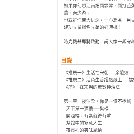
如果你幻想江南細雨霏霏、雨打芭
翁、秦少游。

也或許你苦大仇深，一心想著「男
建功立業揚名立萬的好時機！

時光機器即將啟動，請大家一起穿
目錄
《推薦一》生活在宋朝──余遠炫

《推薦二》活色生香躍然紙上──螺
《序》  在宋朝的無數種活法

第一章　夜汴梁，你是一個不夜城

  天下第一酒樓──樊樓

  開酒樓，有素就得有葷

  茶館中的寫意人生

  夜市裡的美味風情
