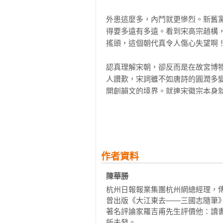
外患這麼多，內鬥就更慘烈。新舊
第五章  參觀皇家寺院兼趕廟會

得要多遠有多遠。看到宋高宗趙構
  佛門中人也來叫賣

搖頭，這個朝代真令人傷心失望啊！
  沒錢還當不起和尚

認真理解宋朝，卻反而是在故宮博
第六章  西門慶哪來的潑天富貴

人讚歎，宋詞雖不如唐詩的圓潤多
  西門慶的事業版圖，多元化經營

開創韻文的境界。就連宋徽宗本身
  不該碰的千萬別碰，小心自己的腦袋

擇端的《清明上河圖》展現的就是
  茶葉引發的血案

何國家，人口數量更首度破億，堪稱
第七章  大碗喝酒小盅分茶，大宋朝
所以，雖然敗給遼國，但卻能用經
  大宋朝就是從一杯酒開始的

機。雖被蒙古踐踏，但仍護守文化薪
  宋朝到底有多少種酒？

作者資料
  品茶，宋朝走在流行前端

宋朝不像我們表面所想的那麼簡單
陳華勝 
  鬥茶，宋朝就是開山鼻祖

在開國皇帝趙匡胤的善誘下，逐步
杭州日報報業集團杭州網總經理，傳
護臣民，公務人員薪資優厚，老百
第八章  舌尖上的大宋

曾出版《大江東去——三國志隨筆
人跋扈干政。

著名評論家羅吉甫先生評價他：讀
  羊肉真沒有，豬肉、菜羹，這個可以有

所未發。
