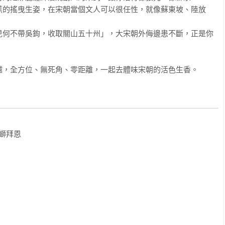
蕉的搖曳生姿，在宋朝當個文人可以很任性，就像蘇東坡、陸放
兒何不帶吳鉤，收取關山五十州」，大宋朝外侮邊患不斷，正是你
越，全方位、無死角、零距離，一起去體味宋朝的活色生香。
螄拜恩
