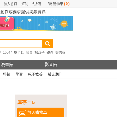
加入會員
紅利
6折購
購物車
(
0
)
野
16647
皮卡丘
寫真
楊双子
親簽
奧德賽
漫畫館
影音館
科普
學習
親子教養
雜誌期刊
庫存 = 5
放入購物車