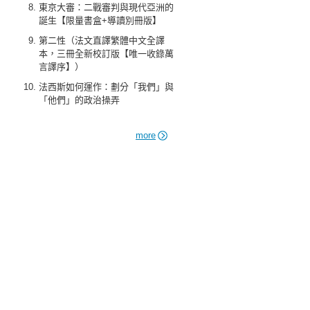
東京大審：二戰審判與現代亞洲的
誕生【限量書盒+導讀別冊版】
第二性（法文直譯繁體中文全譯
本，三冊全新校訂版【唯一收錄萬
言譯序】）
法西斯如何運作：劃分「我們」與
「他們」的政治操弄
more