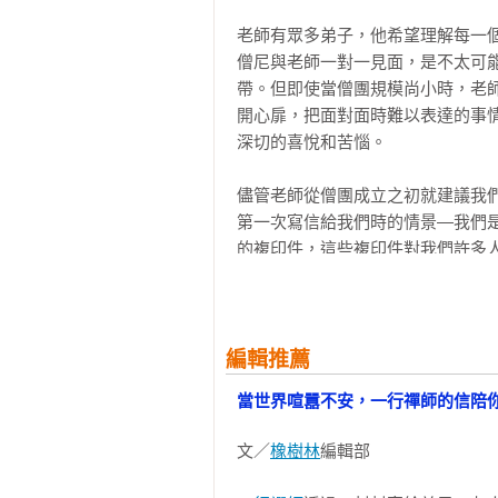
年輕僧人的夢想

老師有眾多弟子，他希望理解每一
一滴露水的生日

僧尼與老師一對一見面，是不太可
把握機會

帶。但即使當僧團規模尚小時，老
與我們的本師連結

開心扉，把面對面時難以表達的事
僧團建設：我們最崇高的事業

深切的喜悅和苦惱。

第三章 越南：回歸之道

儘管老師從僧團成立之初就建議我
青年社會服務學院：一種新型國民服
第一次寫信給我們時的情景—我們
無行

的複印件，這些複印件對我們許多
回饋祖國

當我需要一些能量來激勵自己修行
無所畏懼

讀這些信件。我們很高興能在本書中
回歸祖國之旅

啟程

每當僧團發生重大事情，或是老師
編輯推薦
特殊的一年

封信是老師在法國梅村的一次夏季
我與你們同呼吸

當世界喧囂不安，一行禪師的信陪
光，但對僧團來說，也是最疲勞之
般若：全心全意，無悔生活

他注意到這一封信起到很大幫助後
歷史新篇章

文／
橡樹林
編輯部

且充滿愛去服務的幾周裡，這些信
安坐不動，泰然自若

對僧團的精神能量和修行感到深切的
此刻我們彼此看得真切
