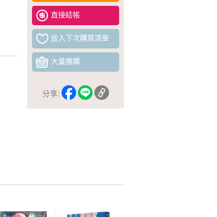
直接結帳
放入下次購買清單
大量團購
分享: