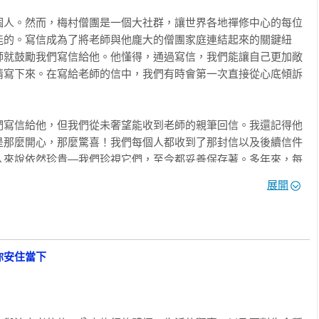
個人。然而，梅村僧團是一個大社群，讓世界各地禪修中心的每位
能的。寫信成為了將老師與他龐大的僧團家庭連結起來的關鍵紐
師就鼓勵我們寫信給他。他懂得，通過寫信，我們能讓自己更加敞
情寫下來。在寫給老師的信中，我們有時會第一次直接從心底傾訴
們寫信給他，但我們從未奢望能收到老師的親筆回信。我還記得他
務形式

是那麼開心，那麼驚喜！我們每個人都收到了那封信以及後續信件
人來說依然珍貴—我們珍視它們，至今都妥善保存著。多年來，每
，或是需要提醒自己老師對弟子們的深愛時，我都會多次愉快地閱
展開
與你們分享這些至為珍貴的信件。

覺得我們需要一些啟發時，老師常常寫信給我們。例如，本書第一
禪營期間寫的。儘管每年漫長的夏季禪營是一年中充滿喜樂的時
你安住當下
時。老師清晰地看到，在這些忙碌時段寫信能提振我們的精神；在
，便開始在每次夏季禪營期間定期寫信給我們。我們常說，在辛勤
件就如同我們的維生素！正如我們從本書收錄的信件中所見，老師
責任。我們整體的和諧與活力是他最優先考慮的事情。
