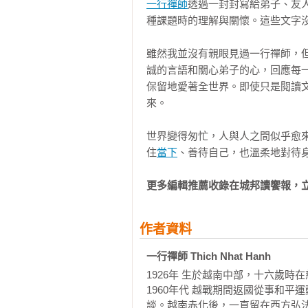
一行禪師
透過一封封寫給弟子、友
慈孝寺：梅村的精神之根

種課題時的理解與關懷。這些文字
當然，老師深刻的寫信修習，早在
重建道德根基

給他的信；他從朋友們的信中了解
鐘聲與正念腳步

雖然我並沒有親眼見過一行禪師，
社會或政治情況及事件。事實上，
世紀之交

誠的言語和關心弟子的心，回應每
動中發揮了至關重要的作用。

疏通源頭

保留地愛著全世界。即使只是閱讀
來。

老師會深入閱讀並思考他從弟子們
第四章 和平實踐：作為入世行動的書
會確保寫信者能得到指導；即使老
一行禪師致托馬斯‧默頓，一九六六
世界變得匆忙，人與人之間似乎愈
度過困難。老師常常會把自己對所
一行禪師致約翰‧海德布林克，一九
住
當下
、善待自己，也溫柔地對待
覆。所以，許多聽眾會覺得老師是
一行禪師致托馬斯‧默頓，一九六八
是在直接對那個人講話，因為他真
托馬斯‧默頓致挪威諾貝爾委員會，
更多編輯推薦收錄在城邦讀饗報，
素融入到他的開示中。

一行禪師致丹尼爾‧貝里根，一九七二
一行禪師致丹尼爾‧貝里根，一九七
一九九三年，我來到梅村，決定是
作者資料
一行禪師致丹尼爾‧貝里根，一九七
師讓我整理他的在家弟子們的信件
一行禪師致丹尼爾‧貝里根，一九七
一行禪師 Thich Nhat Hanh
為他會挑出希望保存的信件交給我
一行禪師致丹尼爾‧貝里根，一九七
收集並保存信件，但你還未做。」
1926年 生於越南中部，十六歲
一行禪師致丹尼爾‧貝里根，一九七
1960年代 越戰期間返國從事和
指示時，我意識到自己錯了：老師
馬丁‧路德‧金博士遇刺後的信

談。越南赤化後，一直留在西方弘法，
子們寫給他的所有信件。環顧老師