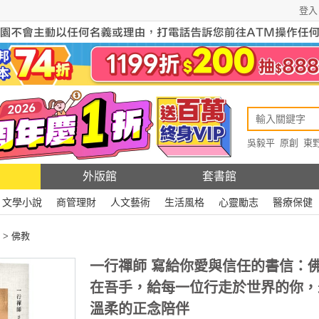
登入
吳毅平
原創
東
原創
Rewire
外版館
套書館
文學小說
商管理財
人文藝術
生活風格
心靈勵志
醫療保健
>
佛教
一行禪師 寫給你愛與信任的書信：
在吾手，給每一位行走於世界的你，
溫柔的正念陪伴