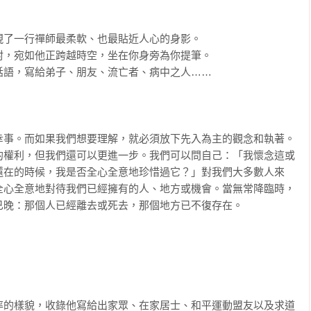
了一行禪師最柔軟、也最貼近人心的身影。

，宛如他正跨越時空，坐在你身旁為你提筆。

語，寫給弟子、朋友、流亡者、病中之人……

幸事。而如果我們想要理解，就必須放下先入為主的觀念和執著。
的權利，但我們還可以更進一步。我們可以問自己：「我懷念這或
還在的時候，我是否全心全意地珍惜過它？」對我們大多數人來
全心全意地對待我們已經擁有的人、地方或機會。當無常降臨時，
晚：那個人已經離去或死去，那個地方已不復存在。

率的樣貌，收錄他寫給出家眾、在家居士、和平運動盟友以及求道