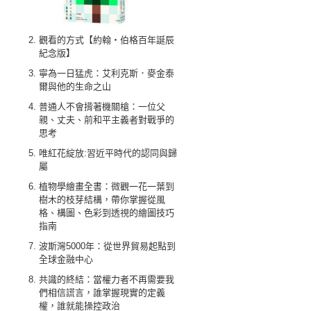
觀看的方式【約翰‧伯格百年誕辰
紀念版】
寧為一日猛虎：艾利克斯．麥金泰
爾與他的生命之山
普通人不會揹著機關槍：一位父
親、丈夫、前和平主義者對戰爭的
思考
唯紅花綻放:習近平時代的認同與歸
屬
植物學繪畫全書：微觀一花一葉到
樹木的枝芽結構，帶你掌握從風
格、構圖、色彩到透視的繪圖技巧
指南
波斯灣5000年：從世界貿易起點到
全球金融中心
共識的終結：當權力者不再需要我
們相信謊言，誰掌握現實的定義
權，誰就能操控政治