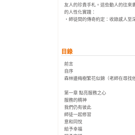
友人的珍貴手札。這些動人的往來
的人性化實踐：

‧師徒間的傳奇約定：收錄感人至
深切承諾。

‧日常修行的溫柔叮嚀：無論是在
一步，正念於每次呼吸。」

‧生活化的佛法實踐：從「讓佛陀
目錄
化為療癒的能量。

‧構建「摯愛社群」的願景：見證
前言

立充滿手足情誼的淨土。

自序

森林邊梅樹繁花似錦（老師在尋找他
★本書特色

第一章 點亮服務之心

【首度公開｜珍貴影像】

服務的精神

收錄多幅一行禪師親筆原稿，直觀感
我們仍有彼此

師徒一起修習

【全球中文版特別收錄】

意和同悅

最後的信札：禪師於2020年親自確
給予幸福
