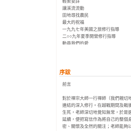
輕柔安詳

讓溪流流動

田地尋找農民

最大的祝福

一九九七年美國之旅修行指導

二○○九年夏季開營修行指導

動員我們的愛

帶來解脫與自在

深觀的機會

花兒，清新

你已到了嗎？

序跋
老師想念僧團

前言

在僧團中看到老師

對於禪宗大師一行禪師（我們親切地
第二章 滋養菩提心

連結的深入修行。在越戰期間及戰
來去從容

生死，老師深切地覺知無常，於是
播種微笑

延續，便把寫信作為將自己的整個
蟾皮居與傳奇之路

密、關懷及全然的關注；老師能夠以
三十而立
