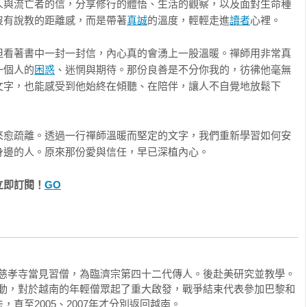
人與流亡者的信，分享修行的體悟、生活的觀察，以及面對生命種
沒有說教的距離感，而是帶著
真誠
的溫度，輕輕走進
讀者
心裡。

僧團形成前就開始了。他喜歡寫信給在家弟子們，也喜歡讀他們寫
到—關於在家生活、關於每位寫信者獨特的困難，以及關於重要的
但看著書中一封一封信，內心真的會湧上一股溫暖。禪師用非常真
正如本書信件所展示的，從一開始，寫信就在老師所參與的社會行
一個人的
困惑
、迷惘與期待。那份良善是不分你我的，彷彿他毫無
文字，也能感受到他始終在傾聽、在陪伴，讓人不自覺地放鬆下
（無論在家弟子還是出家弟子）那裡收到的每一封信，而且他通常
信往來

師沒有直接回覆，也會指定一位在家或出家佛法老師來幫助那個人
年

來愈疏離。透過一行禪師溫暖而堅定的文字，我們重新學習如何安
收信件的洞見融入佛法開示中，或者就某個特定主題做開示作為回
六六年

身邊的人。原來那份愛與信任，早已深植內心。
在直接針對他們個人的痛苦進行開示。從某種意義上說，老師確實
年

切地接收到了每位寫信者最深切的痛苦、願望和喜悅，並將這些元
支持提名一行禪師為諾貝爾和平獎候選人

立即訂閱！
GO
年十一月  

二年十二月

否出家為尼。當時我還是在家居士，擔任老師的侍者。有一天，老
三年六月

，並將其存放在某個安全之處。我不敢觸碰老師的任何東西，還以
三年七月

，同時明確告知我該如何處理它們。幾個月後，老師說：「我請你
五年

很明顯，老師心裡一直惦記著這件事。就在我跟他說我一直在等他
時在慈孝寺當見習僧，為臨濟宗第四十二代傳人。後赴美研究並教學。

八年

平運動，對於越南的年輕僧眾起了重大啟發，戰爭結束代表參加巴黎和
不是要挑出幾封精選的信件讓我從一處挪到另一處。他希望保留弟
直至2005、2007年才分別返回越南。

的精舍，桌椅上到處都能看到在家弟子們的信。這些不斷增多的信