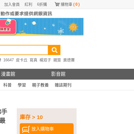
加入會員
紅利
6折購
購物車
(
0
)
野
16647
皮卡丘
寫真
楊双子
親簽
奧德賽
漫畫館
影音館
科普
學習
親子教養
雜誌期刊
佛手
庫存 > 10
最
放入購物車