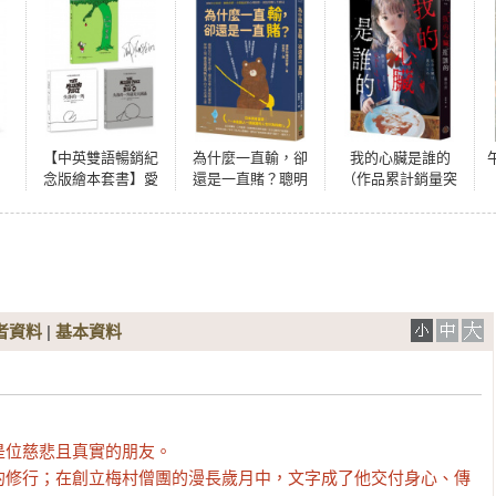
【中英雙語暢銷紀
為什麼一直輸，卻
我的心臟是誰的
念版繪本套書】愛
還是一直賭？聰明
（作品累計銷量突
心樹+失落的一角
人才會中招的行為
破40萬冊！社群網
+失落的一角遇見大
經濟學，破解盲目
路X爆紅鬼才新銳作
圓滿（珍藏繪本大
投資、衝動消費、
家，藤白圭最新長
師謝爾．希爾弗斯
決策偏誤的心理陷
篇作——校園驚悚×
坦最動人的經典Ｘ
阱，創造常勝人生
心理懸疑×集體夢
最適合與人分享的
賽局
魘）
禮物書）
者資料
|
基本資料
位慈悲且真實的朋友。

的修行；在創立梅村僧團的漫長歲月中，文字成了他交付身心、傳