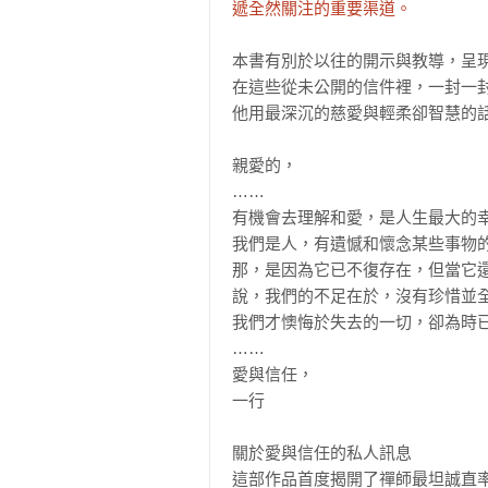
遞全然關注的重要渠道。
本書有別於以往的開示與教導，呈現
在這些從未公開的信件裡，一封一封
他用最深沉的慈愛與輕柔卻智慧的話
親愛的， 

……

有機會去理解和愛，是人生最大的
我們是人，有遺憾和懷念某些事物
那，是因為它已不復存在，但當它
說，我們的不足在於，沒有珍惜並
我們才懊悔於失去的一切，卻為時已
……

愛與信任，

一行

關於愛與信任的私人訊息

這部作品首度揭開了禪師最坦誠直