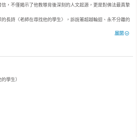
書信，不僅揭示了他教導背後深刻的人文起源，更是對佛法最真摯
深的長詩〈老師在尋找他的學生〉，訴說著超越輪迴、永不分離的
展開
繁忙禪營或遠赴歐美的弘法之旅，他總是不忘提醒：「要安穩於每
呼吸，讓佛陀刷牙」到「與疾病共處」，他親身示範如何將痛苦轉
他如何引領來自不同國籍的追隨者，透過深度聆聽與重新開始，建
的學生）

受書寫時的正念能量。

認，寫給每一位學生的生命叮嚀。 
