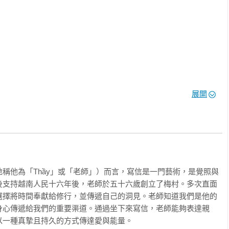
展開
稱他為「Thầy」或「老師」）而言，寫信是一門藝術，是覺照與
後支持越南人民十六年後，老師於五十六歲創立了梅村。多次直面
選擇將時間奉獻給修行，並傳遞自己的洞見。老師知道我們是他的
身心傳遞給我們的重要渠道。通過坐下來寫信，老師能夠表達親
一種真摯且持久的方式傳達愛與能量。
