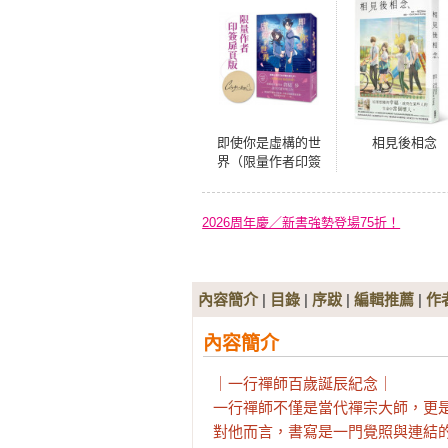
即使你是虛構的世
相見後相念
界（限量作者印簽
扉頁版）
2026周年慶／新書強勢登場75折！
內容簡介
|
目錄
|
序跋
|
編輯推薦
|
作
內容簡介
｜一行禪師百歲誕辰紀念｜

一行禪師不僅是當代禪宗大師，更是
對他而言，書寫是一門覺照與連結