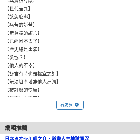
【其實很討厭】

檻。

【世代差異】

✦「芥川式」黑色幽默吐槽人性，療癒與共鳴兼具，是適合現代
【該怎麼辦】

人的「另類解憂小品」。

【痛苦的訴苦】

✦以「專欄」介紹芥川生平與創作背景，兼具可讀性與知識性。
【無意識的謊言】

【已經回不去了】

【歷史總是重演】

【妥協？】

【他人的不幸】

【謊言有時也是權宜之計】

【無法坦率地為他人高興】

【被討厭的快感】

【反而讓人不安】

看更多
【愈生氣愈……】

【一旦做不熟的事就……】

【人總是偏愛負面話題】

編輯推薦
【太不公平了】

日本鬼才芥川龍之介，道盡人生地獄實況
【「被選中的少數」的真面目】
