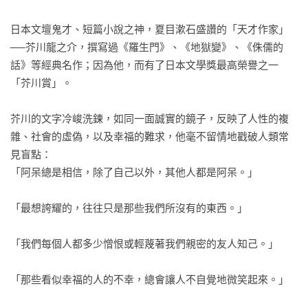
日本文壇鬼才、短篇小說之神，夏目漱石盛讚的「天才作家」
──芥川龍之介，撰寫過《羅生門》、《地獄變》、《侏儒的
話》等經典名作；因為他，而有了日本文學獎最高榮譽之一
「芥川賞」。

芥川的文字冷峻洗鍊，如同一面誠實的鏡子，反映了人性的複
雜、社會的虛偽，以及幸福的難求，他毫不留情地戳破人類常
見盲點：

「阿呆總是相信，除了自己以外，其他人都是阿呆。」

「最想誇耀的，往往只是那些我們所沒有的東西。」

「我們每個人都多少憎恨或輕蔑著我們親密的友人知己。」

「那些看似幸福的人的不幸，總會讓人不自覺地微笑起來。」
