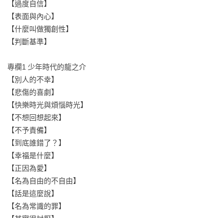
本書的療癒之處在於：芥川龍之介不提供心靈雞湯或速成的人
【過度自信】

生解答，而是直接點破現實殘酷，逼使我們在清醒的絕望中，
【表面與內心】

尋找個人安身立命之所。

【什麼叫做獨創性】

他的悲觀，反而成了深刻的「清醒劑」，讓我們理解人生百
【判斷基準】

態，並在充滿虛偽的世界中，找到屬於自己的生存之道。

專欄1 少年時代的龍之介

在這荒謬的世界裡，我們都不容易，請務必笑著活下去。

【別人的不幸】

【悲傷的喜劇】

【好評推薦】
【快樂時光與煩惱時光】

大坦誠｜圖文作家

【不想回想起來】

敏鎬的黑特事務所｜《人生自古誰不廢》作者

【不予責備】

喬齊安｜文藝評論家、百萬部落客

【到底誰錯了？】

厭世哲學家｜《厭世講堂》作者，同名粉絲專頁經營者

【幸福是什麼】

【正因為愛】

【本書特色】

【名為自由的不自由】

✦收錄超過80句芥川經典語錄，直擊文學大師的銳利筆鋒與犀
【話是這麼說】

利視角。

【名為常識的罪】

✦以幽默漫畫演繹文學大師名言，化艱深為輕鬆，降低閱讀門