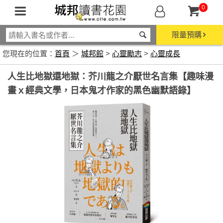
0
限量預購
您現在的位置：
首頁
＞
城邦館
>
心靈勵志
>
心靈成長
人生比地獄還地獄：芥川龍之介厭世名言集【趣味漫
畫ｘ經典文學，日本鬼才作家的黑色幽默語錄】