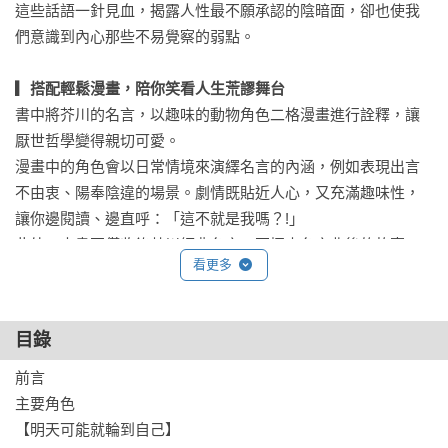
這些話語一針見血，揭露人性最不願承認的陰暗面，卻也使我
們意識到內心那些不易覺察的弱點。

▎搭配輕鬆漫畫，陪你笑看人生荒謬舞台
書中將芥川的名言，以趣味的動物角色二格漫畫進行詮釋，讓
厭世哲學變得親切可愛。

漫畫中的角色會以日常情境來演繹名言的內涵，例如表現出言
不由衷、陽奉陰違的場景。劇情既貼近人心，又充滿趣味性，
讓你邊閱讀、邊直呼：「這不就是我嗎？!」

此外，本書不僅收錄芥川經典名言，更探索名言背後的故事，
看更多
包含芥川龍之介的作品、人生經歷和思考脈絡。書中並穿插多
個專欄，介紹芥川的少年時代（體弱多病、喜愛怪談與書籍、
學業優秀）、他與夏目漱石、志賀直哉、菊池寬等文豪的關
目錄
係，以及許多個人軼事，讓讀者能對這位文學鬼才有更多認
識。

前言

主要角色

▎對人性的悲觀，反帶獨特療癒效果
【明天可能就輪到自己】
