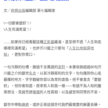
【即使酬勞低也願意接】

文／
商周出版
編輯部 第七編輯室

【想做什麼】

【妄想是活下去的養分嗎】

\一切都會變好！/  

【猜測當真】

\人生充滿希望！/

【不會道歉的人】

……如果你已經看膩這種
正能量
雞湯，甚至想不透「人生到底
專欄2 智慧X毒舌的名言

哪裡充滿希望」，也許芥川龍之介那句「
人生比地獄還地
【關於暴力】

獄
」，更對你胃口。

【幸福的秘訣】

【愛與憎惡】

一句冷靜的吐槽，勝過千言萬語的
安慰
。本書收錄超過80句芥
【拿捏人生的力道】

川龍之介的厭世
名言
，以其冷靜犀利的文字，句句搔到你心底
【炫耀？】

最癢的地方、字字戳破你習以為常的虛偽。他不會直言「要變
【不自量力】

好」，但你會知道，原來有人和我一樣——有過不為人知的腹
【沒有不辛苦的地方】

黑想法、見過荒謬
複雜
的人性真相，以及感受到同等的不安。

【想變成螞蟻】

【悔恨與憂慮】

厭世中帶點
療癒
，或許正是這個世代我們最需要的解憂良藥。
【惡作劇】
