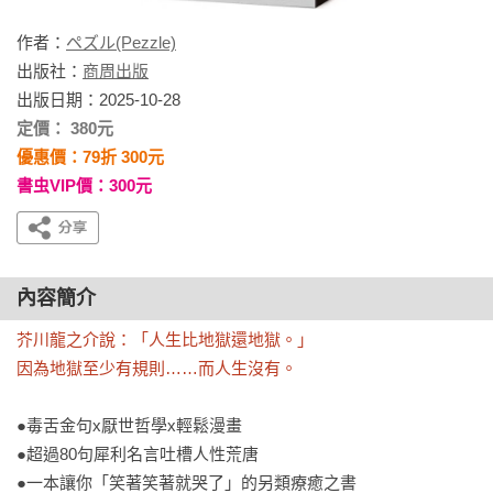
作者：
ペズル(Pezzle)
出版社：
商周出版
出版日期：2025-10-28
定價： 380元
優惠價：79折 300元
書虫VIP價：300元
內容簡介
芥川龍之介說：「人生比地獄還地獄。」

因為地獄至少有規則……而人生沒有。
●毒舌金句x厭世哲學x輕鬆漫畫

●超過80句犀利名言吐槽人性荒唐

●一本讓你「笑著笑著就哭了」的另類療癒之書
