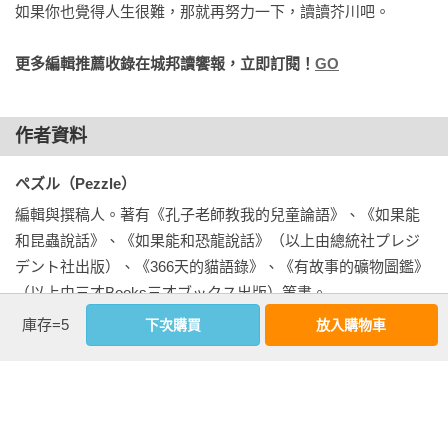
如果你也覺得人生很難，那就再努力一下，讀讀芥川吧。
【雖然很生氣】

【總有一天會被發現】

更多編輯推薦收錄在城邦讀饗報，立即訂閱！
GO
【其實很在意】

【舒適卻有點寂寞】

【時間差】

作者資料
【真正的自覺】

【如果本人聽見了的話……】

ペズル（Pezzle） 
編輯與撰稿人。著有《孔子老師教我的兒童論語》、《如果能
專欄3 龍之介的幕後小故事

和昆蟲說話》、《如果能和恐龍說話》（以上由總統社プレジ
【明明可以做得更多】

デント社出版）、《366天的貓語錄》、《有故事的礦物圖鑑》
【總說明天再做的日子】

（以上由三才Books三才ブックス出版）等書。
【別輸給自由】

庫存=5
下次購買
放入購物車
【小孩真可愛】

【不能掉以輕心】

【其實我也不知道】

基本資料
【被氣勢壓過了】

【重質還是重量？】

作者：
ペズル(Pezzle)