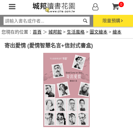
0
限量預購
您現在的位置：
首頁
＞
城邦館
>
生活風格
>
圖文繪本
>
繪本
寄出愛情 (愛情智慧名言+信封式書盒)