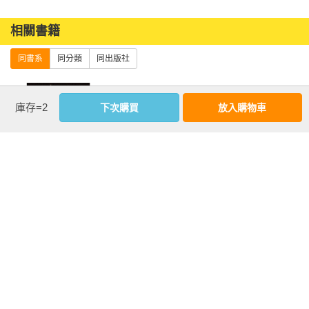
相關書籍
同書系
同分類
同出版社
庫存=2
下次購買
放入購物車
老人與海 (絕美無
背影（精裝繪
小王子【浩瀚星
字繪本+絕頂世界
本）
圖版】
名著)
more
優惠活動快訊