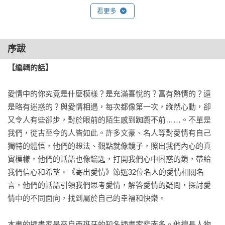
看更多
序跋
【編輯的話】
愛情中的你究竟是什麼模樣？是充滿喜悅的？富有熱情的？還
是略有迷惑的？與愛情相遇，每次都像第一次，縱然心動，卻
又令人有些卻步，對於眼前的陌生感到踟躕不前……。不單是
我們，從古至今的人皆如此。許多文豪、名人等對愛情有自己
獨特的體悟，他們的想法、觀點就像鏡子，照出我們內心的真
實模樣，他們的話語也像鑰匙，打開我們心中困惑的鎖，帶給
我們信心和希望。《寄出愛情》節選32位名人的愛情相關名
言，他們的話語引領我們思考愛情，解答愛情的疑問，探討愛
情中的不同面向，找到屬於自己的幸福和快樂。

本書的插畫家是來自西班牙的知名插畫家斐南多。他擅長人物