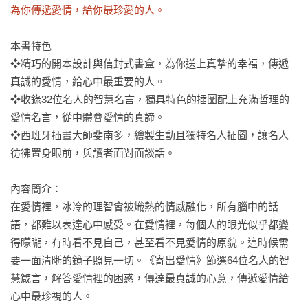
為你傳遞愛情，給你最珍愛的人。
本書特色

❖精巧的開本設計與信封式書盒，為你送上真摯的幸福，傳遞
真誠的愛情，給心中最重要的人。

❖收錄32位名人的智慧名言，獨具特色的插圖配上充滿哲理的
愛情名言，從中體會愛情的真諦。

❖西班牙插畫大師斐南多，繪製生動且獨特名人插圖，讓名人
彷彿置身眼前，與讀者面對面談話。

內容簡介：

在愛情裡，冰冷的理智會被熾熱的情感融化，所有腦中的話
語，都難以表達心中感受。在愛情裡，每個人的眼光似乎都變
得矇矓，有時看不見自己，甚至看不見愛情的原貌。這時候需
要一面清晰的鏡子照見一切。《寄出愛情》節選64位名人的智
慧箴言，解答愛情裡的困惑，傳達最真誠的心意，傳遞愛情給
心中最珍視的人。