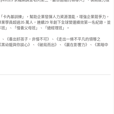
何能在生命的不同階段中成長，茁壯。學會認識自己、接受自己、
人。

課程「卡內基訓練」，幫助企業發揮人力資源潛能，增強企業競爭力，
業學員超過35 萬人，連續29 年創下全球營運績效第一名紀錄，並
、地位、財富，甚至不是埋頭苦幹。幸福人生是建立在高品質的溝
班」、「慢養父母班」、「總經理班」。

》、《養出好孩子，非慢不可》、《走出一條不平凡的領導之
《黑幼龍與你談心》、《破局而出》、《贏在影響力》、《黑暗中
通與人際關係的動力。

多少努力？家庭與學校在孩子的成長階段，是否曾助他們一臂之
過的影片中最喜歡哪一部時，大家常會回答的是即將播映的那部新
拉克．蓋博，他一生中最滿意的影片是哪一部時，他的回答一定是
e Wind)。好坦誠！他那時演過的電影恐怕已不下七十部。在《亂世佳人》
世佳人》甚至不是為他贏得奧斯卡金像獎最佳男主角寶座的影片 
典角色白瑞德，以及這部電影的感人情節、拍攝時的過程與壯觀背