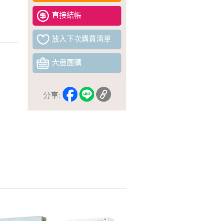
直接結帳
放入下次購買清單
大量團購
分享: