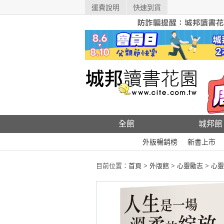
運費說明
快速到貨
全館
城邦館
外版暢銷榜
新書上市
目前位置：
首頁
>
外版館
>
心靈勵志
>
心靈