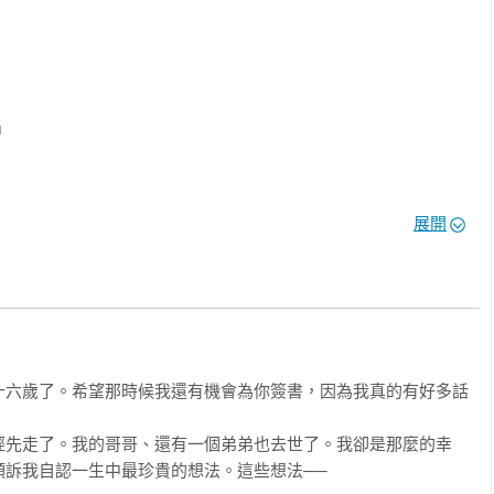
！

生智慧：

才是人生的第一志願。

，開啟內在的自癒力量。

幸福感。



想不被學歷所限。

績焦慮，尊重他們的任何決定。

，不必當導師。

展開
險，維持成長型心態。

天，占有優先排序權。

享時的喜悅，享受跟自己談心的美好。

光。





十六歲了。希望那時候我還有機會為你簽書，因為我真的有好多話


經先走了。我的哥哥、還有一個弟弟也去世了。我卻是那麼的幸
誠的提醒與鼓勵，陪你看見更多的可能性。

訴我自認一生中最珍貴的想法。這些想法──

來
