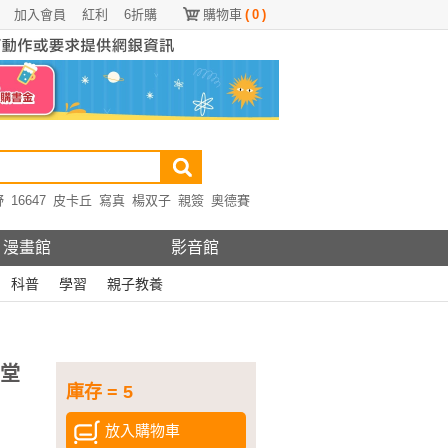
加入會員
紅利
6折購
購物車
(
0
)
野
16647
皮卡丘
寫真
楊双子
親簽
奧德賽
漫畫館
影音館
科普
學習
親子教養
6堂
庫存 = 5
放入購物車