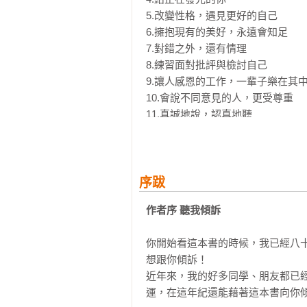
● 掌握這10大關鍵力，邁向幸福人生
5.改變性格，遇見更好的自己

黑幼龍老師從36個故事中淬煉出的人
6.擁抱現有的美好，永遠會知足

① 擁有自信、溝通力、人際互動，
7.對錯之外，還有情理

② 接受自己，喜歡別人，克服憂慮
8.練習面對批評與檢討自己

③ 真誠地給予讚美，體驗雙向流動的
9.讓人感恩的工作，一輩子樂在其中
④ 終身學習擅長又熱愛的事情，夢
10.會說不同意見的人，更受尊重

⑤ 了解孩子的獨特性，學會不為成
11.真誠地說，認真地聽

⑥ 當孩子的玩伴、朋友、顧問就好
⑦ 擴大舒適圈，勇於嘗試，冒點風
Part 2 Involving Yourself

⑧ 讓寬恕、包容、善良在你的每一
全心投入的你，也別忘了觀察世界

⑨ 給自己獨處的時間，感受有人分
序跋
⑩ 做你喜歡做的事情，就能一輩子發
12.互動的溝通，讓雙方都能受益

作者序 聽我傾訴
13.從「我」出發，「快樂」是目的地
● 黑老師，我還想問！

14.能感恩，一切都會更好

看完書還是不知道怎麼做？別擔心！
你開始看這本書的時候，我已經八
15.別讓無效會議占滿工作日誌

每篇故事後附有【Plus +新亮點】：
想跟你傾訴！

16.清除記憶體，才能提高效能

近年來，我的好多同學、朋友都已
17.為自己熱血一次，不要等待

◎ 黑老師想跟你說：送給讀者最真
運，在這年紀還能藉著這本書向你傾
18.一筆一畫，一言一語，把愛表達出