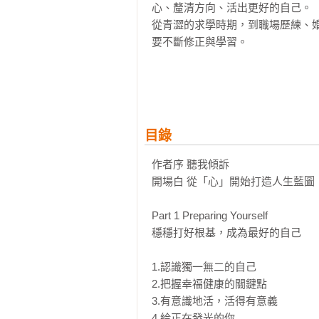
心、釐清方向、活出更好的自己。

從青澀的求學時期，到職場歷練、
要不斷修正與學習。

人生的每個階段都很重要，但你知道
Preparing yourself——影響
這個階段的你，必須真正認識自己，
目錄
Involving yourself——全心
這個階段的你，應該彈性地嘗試新
作者序 聽我傾訴

點。

開場白 從「心」開始打造人生藍圖

Being yourself——活成你喜歡
Part 1 Preparing Yourself

這個階段的你，需要努力修復親子
穩穩打好根基，成為最好的自己

心，走更長遠的路。

1.認識獨一無二的自己

黑幼龍老師希望——陪著每一個讀
2.把握幸福健康的關鍵點

惑、深陷幽微深處時，能引導你找到
3.有意識地活，活得有意義

4.給正在發光的你
