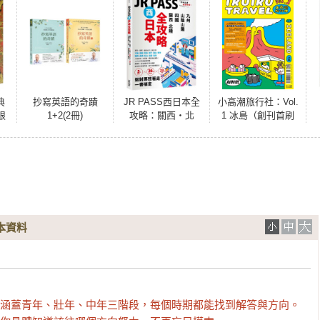
典
抄寫英語的奇蹟
JR PASS西日本全
小高潮旅行社：Vol.
限
1+2(2冊)
攻略：關西‧北
1 冰島（創刊首刷
書
陸‧四國‧山陰山
限量贈「小高潮旅
陽‧九州，5大區域
行社--冰島行李吊
× 20種PASS × 23
牌」）
條行程，選對票照
著走一書搞定
本資料
實故事涵蓋青年、壯年、中年三階段，每個時期都能找到解答與方向。
