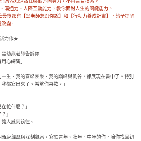
鍵力讓你具體知道該往哪個方向努力，不再盲目摸索。

自信、溝通力、人際互動能力，教你面對人生的關鍵能力。

】► 每篇最後都有【黑老師想跟你說】和【行動力養成計畫】，給予提醒
踐改變。
新力作★

黑幼龍老師告訴你

用心練習」

的一生、我的喜怒哀樂、我的巔峰與低谷，都展現在書中了。特別
我都寫出來了。希望你喜歡。」

在忙什麼？」

？」

讓人感到徬徨。

，用親身經歷與深刻觀察，寫給青年、壯年、中年的你，陪你找回初