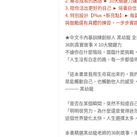
2. 解答成長的困惑 ► 10大關
3. 陪你活出更好的自己 ► 培養
4. 特別設計【Plus +新亮點
與鼓勵還有具體的練習，一步步實
★中文卡內基訓練創辦人 黑幼龍 全
36則真實故事 X 10大關鍵力

不論你在什麼階段，面臨什麼挑戰，
「人生沒有白走的路，每一步都值得
「這本書是我用生命寫出來的，我
是能觸動自己、也觸動他人的感受，
──── 黑幼龍

「是否在某個瞬間，突然不知道自己
「明明很努力，為什麼還是覺得迷茫
這個世界變化太快，人生選擇太多，
本書精選黑幼龍老師的36則故事