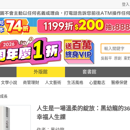
登入
吳毅平
原創
東
原創
Rewire
外版館
套書館
文學小說
商管理財
人文藝術
生活風格
心靈勵志
醫療保健
成長
人生是一場溫柔的綻放：黑幼龍的3
幸福人生課
作者：
黑幼龍