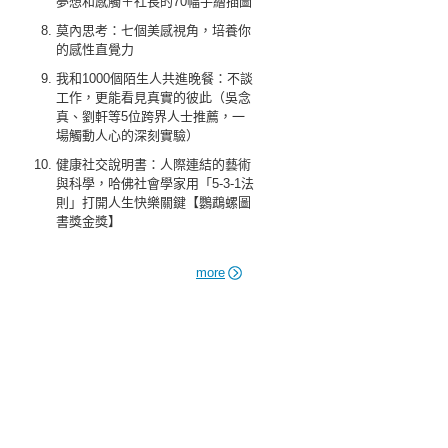
夢想和感觸＋社長的70幅手繪插圖
莫內思考：七個美感視角，培養你
的感性直覺力
我和1000個陌生人共進晚餐：不談
工作，更能看見真實的彼此（吳念
真、劉軒等5位跨界人士推薦，一
場觸動人心的深刻實驗）
健康社交說明書：人際連結的藝術
與科學，哈佛社會學家用「5-3-1法
則」打開人生快樂關鍵【鸚鵡螺圖
書獎金獎】
more