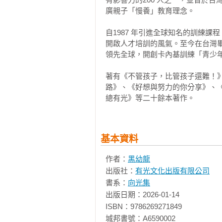
34.你不必很偉大，但可以很善良

廣親子「慢養」教育理念。

這本書的重點就是期望幫助你，如
35.靜下來，傾聽內心的聲音

尊重自己，進而了解、包容與欣賞他
36.成就感，是一切的動力

自1987 年引進全球知名的訓練
開啟人才培訓的風氣。至今在台灣畢
追求幸福人生的途徑不是憑著學識
領先全球，開創卡內基訓練「青少年
後記 好好過一生
通能力與人際關係。

著有《不管孩子，比管孩子還難！
路》、《好想與努力的你分享》、
自信、積極的態度與熱忱，是推動溝
總有光》等二十餘本著作。
從小到大，我們在這些方面投入了
力？這就是我最想於書中訴求的。

基本資料
幾十年前，大牌電影明星被問到演
作者：
黑幼龍
影片。不過，我真的記得有人問克
出版社：
有光文化出版有限公司
《亂世佳人》(Gone With th
書系：
向光集
之後他不但還演過許多部電影，《亂
出版日期：2026-01-14

(而是一九三四年的《一夜風流》)。

ISBN：9786269271849

城邦書號：A6590002

我猜想，他在《亂世佳人》中的經