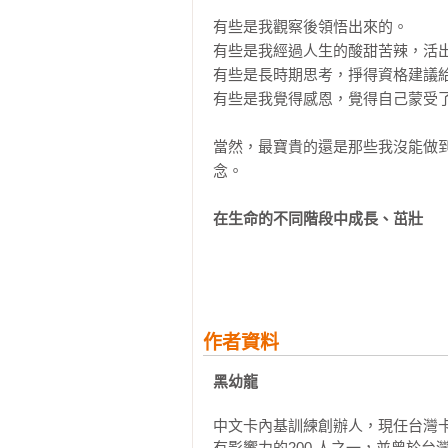
◎ 行動力養成計畫：特別設計延
19.把每個人生角色都做到最好

步實踐「成就更好的自己」。

有些是我觀察後領悟出來的。

20.成為孩子的玩伴、朋友和顧問

有些是我經過人生的酸甜苦辣，活出
21.不管孩子，才是真正的教養

這本書，如同黑幼龍老師陪在你的
有些是長時期思考，掙得資格建議給
22.放手，是父母的必修課

就更好的自己！

有些是我覺得感恩，覺得自己蒙受了
23.被肯定的人，會願意變得更好

24.相互陪伴，更要彼此尊重

沈春華│金鐘主播

當然，最寶貴的還是那些我沒能做
郝旭烈｜郝聲音Podcast主持人

念。

Part 3 Being Yourself

陳志恆｜諮商心理師、暢銷作家

活成你喜歡的樣子，是人生轉彎的開
蔡青兒｜靜思書軒營運長

在生命的不同階段中成長、茁壯
賴佩霞｜中華好好說話，學會創辦
25.笑容讓事情更順利

好多年前，我的二兒子告訴我，他
26.練習真心讚美別人

何，但我更關心你們二十五歲時的樣
27.活著，就認真享受每一天

28.任何時候，都是開始嘗試的最好時
仔細想想，他的這種心情其實相當
作者資料
29.謝謝你一直都在

一點，將他再過十年後的發展連起
30.終身學習，穩坐人生的第一志願

黑幼龍
個充滿自信與熱忱、全心投入工作
31.停止憂慮，專注當下

十五歲左右多半是成家立業的階段
32.留給世界最可愛的禮物

中文卡內基訓練創辦人，現任台灣卡
生？

33.每一天都值得緊緊抓住

有影響力的200 人之一，並曾於台