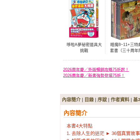
哆啦A夢祕密道具大
睡魔8~11+三特
挑戰
套書（三十周年
量典藏封面紀念
盒版）
2026周年慶／外版暢銷攻略75折起！
2026周年慶／新書強勢登場75折！
內容簡介
|
目錄
|
序跋
|
作者資料
|
基
內容簡介
本書4大特點

1. 去除人生的迷茫 ► 36個真