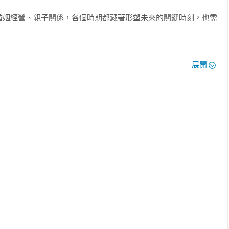
婚姻經營、親子關係，各個時期都藏著形塑未來的關鍵時刻，也需
該把重點放在哪裡嗎？

展開
別人的第一步，是成為最好的自己

了解溝通與人際關係的重要性，找到工作帶來的快樂。

投入的你，配速得當才能走得長久

事物，以最有效率的方式完成工作，尋求事業與家庭之間的平衡
的樣子，也會成為別人的光

或夫妻關係，與自己和好，不要停下學習的腳步，才能用安定的
者，透過一則則真實動人的故事，在面臨挑戰、關卡、徬徨、誘
人生意義、生命價值、未來方向的亮光。
