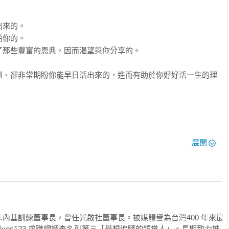
伸練習，讀者可以跟著每項行動做練習，用心思考、重新審視，一步
來的。

身邊，在人生的每個轉彎處，都能用安定的心，走更長遠的路，成
你的。

那些豐富的恩典，因而渴望與你分享的。

到、卻非常期盼你能早日活出來的，進而有助於你好好活一生的理
始

人兼理事長
跟他的三個青少年階段的孩子說：「我關心你們十五歲時的狀況如
展開
子，而我最關心的，是你們三十五歲時的狀況。」

機

合理。十五歲時，父母最關心的真的是孩子的學業。但如果想得遠
來，二十五歲時已從大學或研究所畢業，開始工作了。他是不是一
的年輕人，或者應該具備哪些素養與能力，父母不是更關心嗎？三
。該怎麼樣才能建立美滿的家庭，培養良好的親子關係，好好過一
內基訓練董事長，曾任光啟社董事長。被媒體譽為台灣400 年來最
灣yes123 求職網調查名列第三「最想追隨的領導人」。長期致力推