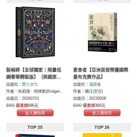
裝幀師【全球獨家｜限量低
素食者【亞洲首部榮獲國際
調奢華精裝版】｛英國原版
曼布克獎作品】
燙金設計╳書口全彩噴畫╳
出版社：
野人文化
出版社：
漫遊者
作者印簽短語扉頁｝
作者：布莉琪．柯林斯(Bridget Collins)
作者：韓江(한강)
出版日：20260701
出版日：20230508
$880
優惠價695元
$380
優惠價300元
放入購物車
放入購物車
TOP 25
TOP 26