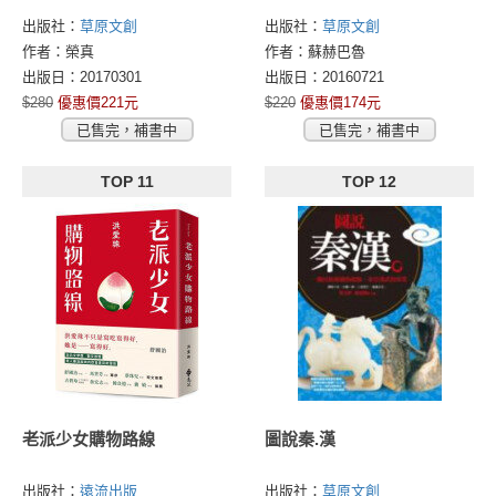
出版社：
草原文創
出版社：
草原文創
作者：榮真
作者：蘇赫巴魯
出版日：20170301
出版日：20160721
$280
優惠價221元
$220
優惠價174元
已售完，補書中
已售完，補書中
TOP 11
TOP 12
老派少女購物路線
圖說秦.漢
出版社：
遠流出版
出版社：
草原文創