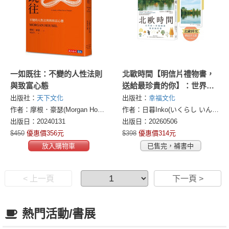
一如既往：不變的人性法則
北歐時間【明信片禮物書，
與致富心態
送給最珍貴的你】：世界第
一幸福國度教會我的事
出版社：
天下文化
出版社：
幸福文化
作者：摩根．豪瑟(Morgan Housel)
作者：日暮Inko(いくらし いんこ)
出版日：20240131
出版日：20260506
$450
優惠價356元
$398
優惠價314元
放入購物車
已售完，補書中
< 上一頁
下一頁 >
熱門活動/書展