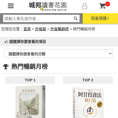
0
限量預購
您現在位置：
首頁
>
外版館
>
外版暢銷榜
> 熱門暢銷月榜
請選擇你要查看的項目
熱門暢銷月榜
TOP 1
TOP 2