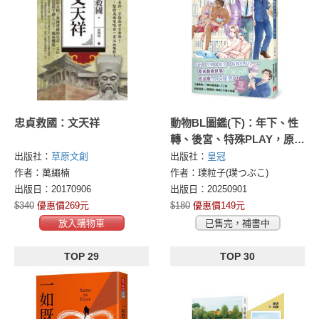
忠貞救國：文天祥
動物BL圖鑑(下)：年下、性
轉、後宮、特殊PLAY，原來
動物世界也這麼男上加
出版社：
草原文創
出版社：
皇冠
男？！
作者：萬繩楠
作者：璞粒子(璞つぶこ)
出版日：20170906
出版日：20250901
$340
優惠價269元
$180
優惠價149元
放入購物車
已售完，補書中
TOP 29
TOP 30