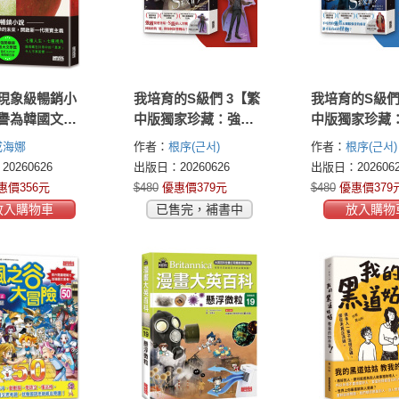
現象級暢銷小
我培育的S級們 3【繁
我培育的S級們
譽為韓國文學
中版獨家珍藏：強者
中版獨家珍藏
】
BUFF書籤–垓埏公會
BUFF書籤–
成海娜
作者：
根序(근서)
作者：
根序(근서)
長韓宥賢】
長成賢齊】
0260626
出版日：20260626
出版日：2026062
惠價356元
$480
優惠價379元
$480
優惠價379
放入購物車
已售完，補書中
放入購物