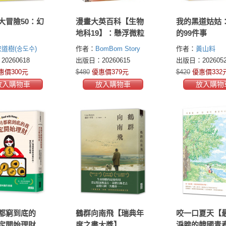
大冒險50：幻
漫畫大英百科【生物
我的黑道姑姑
地科19】：懸浮微粒
的99件事
道樹(송도수)
作者：
BomBom Story
作者：
黃山料
0260618
出版日：20260615
出版日：2026052
惠價300元
$480
優惠價379元
$420
優惠價332
放入購物車
放入購物車
放入購物
都窮到底的
鶴群向南飛【瑞典年
咬一口夏天【
定開始理財：
度之書大獎】
淚腺的韓國青