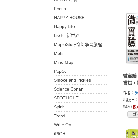
Focus
HAPPY HOUSE
Happy Life
LiGHT新世界
MapleStory奇幻學習旅程
MoE
Mind Map
PopSci
微實驗
Smoke and Pickles
嘗試，
Science Conan
限可能
作者：
SPOTLIGHT
(Anne-La
出版日：2
Spirit
$480
優
新
Trend
Write On
iRICH