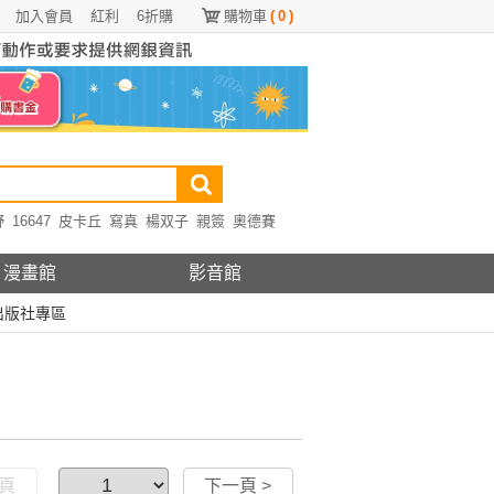
加入會員
紅利
6折購
購物車
(
0
)
野
16647
皮卡丘
寫真
楊双子
親簽
奧德賽
漫畫館
影音館
出版社專區
一頁
下一頁 >