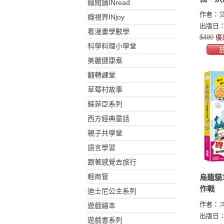
癮閱讀INread
財務行
作者：
癮視界INjoy
心理機
(Emma 
出版日：2
看漫畫學數學
為，奪
$480
優
科學料理小學堂
美麗健康煮
翻轉課堂
草莓村故事
蘇菲亞系列
西方經典童話
親子共學堂
語言學習
跟著感覺去旅行
輕商管
烏龍貓
作戰
迪士尼公主系列
作者：
遊戲繪本
出版日：2
遊戲書系列