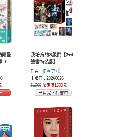
納爾曼
我培育的S級們【3+4
傳（廣?
雙書特裝版】
年小
作者：
根序(근서)
3
出版日：20260626
元
$1500
優惠價1500元
車
已售完，補書中