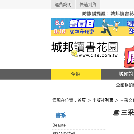
運費說明
快速到貨
全館
城邦館
全館暢銷
您現在位置：
首頁
＞
出版社列表
＞ 三采文
三采
書系
Beauté
BRAND特刊