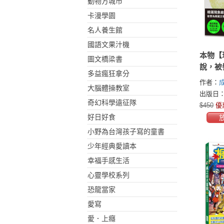
動物方城市
卡漫學園
名人養生館
國語文果汁機
本物【
圖文橋梁書
說，被
多益瘋狂拿分
的未來
作者：
大腦體操教室
出版日：2
奇幻科學遠征隊
$450
優
好日好食
小野為台灣孩子寫的童書
少年經典愛讀本
幸福手感生活
心靈學校系列
恐龍當家
愛寫
愛．上癮