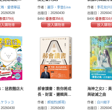
為專家帶你從
作家·唯一初戀
艾瑪．愛德華茲
作者：
麗莎・李登(Lisa
作者：
李花兒(이
制探索財務行
說】
Edwards)
Ridzén)
0260528
出版日：20260430
出版日：2026043
回金錢主導權
惠價379元
$450
優惠價356元
$400
優惠價316
放入購物車
放入購物車
放入購物
1：拯救麵店大
郝會讀書：教你將成
海神之女2：
長、財富、邏輯與教
與破滅之曲
養的經典智慧，轉化
スケラッコ
作者：
郝旭烈(郝哥)
作者：
白川紺子
成人生可用的觀點
0260430
出版日：20260430
出版日：2026040