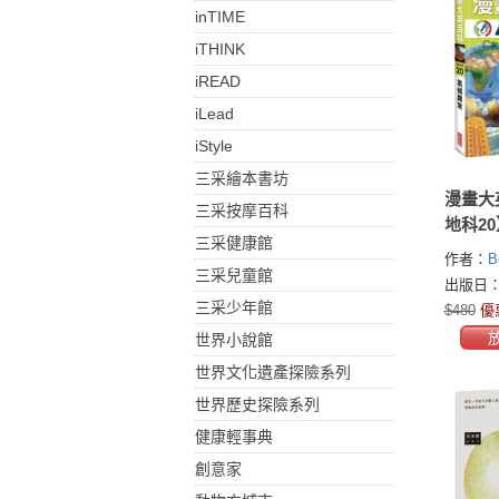
inTIME
iTHINK
iREAD
iLead
iStyle
三采繪本書坊
漫畫大
三采按摩百科
地科2
三采健康館
作者：
B
三采兒童館
出版日：2
三采少年館
$480
優
世界小說館
世界文化遺產探險系列
世界歷史探險系列
健康輕事典
創意家