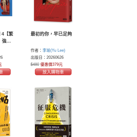
 4【繁
最初的你，早已足夠
：強者
歲星公會
作者：
李瑜(Yu Lee)
6
出版日：20260626
元
$480
優惠價379元
車
放入購物車