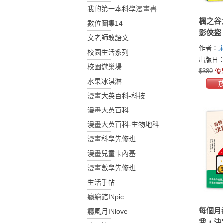
我的第一本科學漫畫書
楓之谷
數位圖集14
影俠盜
文老師教語文
作者：
宋
校園生活系列
出版日：2
校園遊樂場
$380
優
水果冰淇淋
漫畫大英百科-科技
漫畫大英百科
漫畫大英百科-生物地科
漫畫科學先修班
漫畫兒童卡內基
漫畫數學先修班
生活手帖
癮繪館INpic
每個月
癮風月INlove
我，決