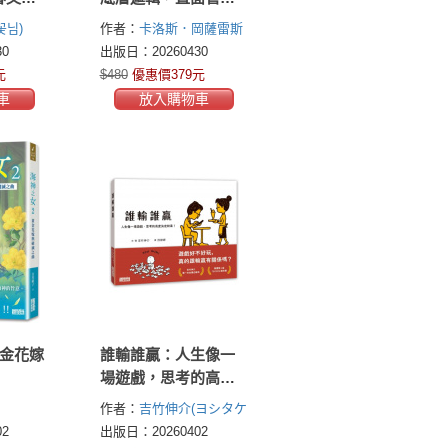
成長小
人性難題，提升團隊
꽃님)
作者：
卡洛斯．岡薩雷斯
凝聚力
(Carlos Gonzalez)
喬許．
0
出版日：20260430
葉林(Josh Yellin)
元
$480
優惠價379元
車
放入購物車
黃金花嫁
誰輸誰贏：人生像一
場遊戲，思考的高度
決定結果！
作者：
吉竹伸介(ヨシタケ
シンスケ（Yoshitake
2
出版日：20260402