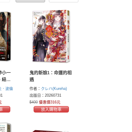
渺小一
鬼的新娘1：命運的相
、紐時
遇
小說】
夫．波倫
作者：
クレハ(Kureha)
en)
1
出版日：20260731
元
$400
優惠價316元
車
放入購物車