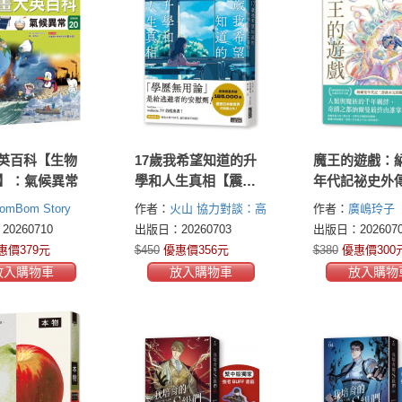
英百科【生物
17歲我希望知道的升
魔王的遊戲：
0】：氣候異常
學和人生真相【震撼
年代記祕史外
日本教育界的話題之
玲子首部青少
omBom Story
作者：
火山
協力對談：高
作者：
廣嶋玲子
作！】
說）
田福民
0260710
出版日：20260703
出版日：2026070
惠價379元
$450
優惠價356元
$380
優惠價300
放入購物車
放入購物車
放入購物