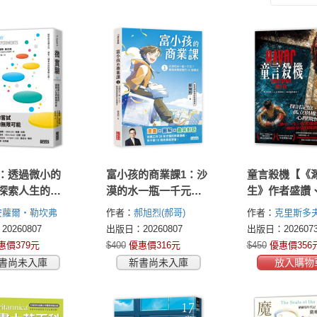
：透過微小的
富小孩的商業課1：沙
童言殺機【《
探索人生的無
漠的水一瓶一千元？
生》作者盛讚
看懂商業經營的16個
年度最佳驚悚
安蘿爾・勒坎弗
作者：
郝旭烈(郝哥)
作者：
克里斯多
模式
ure Le Cunff)
(Christopher Boll
0260807
出版日：20260807
出版日：2026073
惠價379元
$400
優惠價316元
$450
優惠價356
書尚未入庫
新書尚未入庫
放入購物