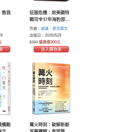
：教我
征服危機：前美國特
戰司令37年海豹部隊
生涯的管理金律，在
作者：
威廉．麥克雷文
混亂中掌握情勢的領
(William H. McRaven)
9
出版日：20260529
導智慧
元
$380
優惠價300元
車
放入購物車
最觸動
篝火時刻：破解新創
春文學
底層邏輯，直面管理