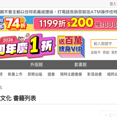
登入
吳毅平
原創
東
原創
Rewire
外版館
套書館
榜
新書上市
即將出版
選書
限時主題書展
影音說書
城邦
化
文化 書籍列表
< 上