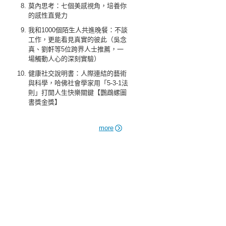
莫內思考：七個美感視角，培養你
的感性直覺力
我和1000個陌生人共進晚餐：不談
工作，更能看見真實的彼此（吳念
真、劉軒等5位跨界人士推薦，一
場觸動人心的深刻實驗）
健康社交說明書：人際連結的藝術
與科學，哈佛社會學家用「5-3-1法
則」打開人生快樂關鍵【鸚鵡螺圖
書獎金獎】
more