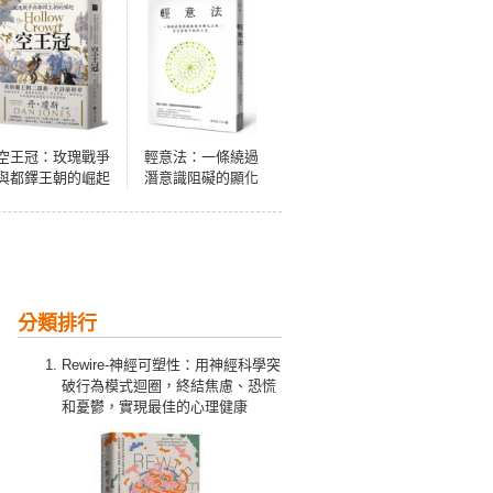
空王冠：玫瑰戰爭
輕意法：一條繞過
與都鐸王朝的崛起
潛意識阻礙的顯化
之路，玩出意想不
到的人生
分類排行
Rewire-神經可塑性：用神經科學突
破行為模式迴圈，終結焦慮、恐慌
和憂鬱，實現最佳的心理健康