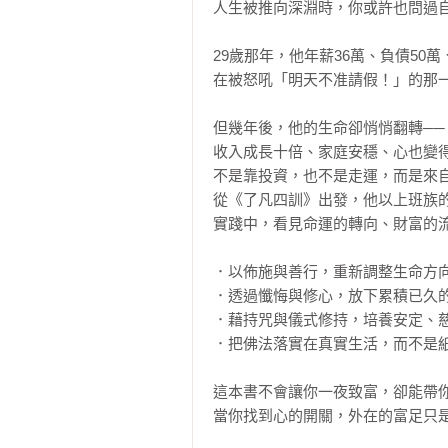
人生被推向深淵時，你或許也問過自
29歲那年，他年薪36萬、負債50萬
在被怒吼「明天不准請假！」的那一
但幾年後，他的生命卻悄悄翻轉──

收入成長十倍、家庭安穩、心也變得
不是靠投資，也不是走運，而是來自
從《了凡四訓》出發，他以上班族
實踐中，看見命運的轉向、財富的流
．以佈施與善行，重新調整生命方向
．透過懺悔與修心，放下累積已久的
．藉持咒與儀式修持，培養安定、慈
．把佛法落實在真實生活，而不是紙
這本書不會讓你一夜致富，卻能帶你
當你找到心的開關，外在的富足只是