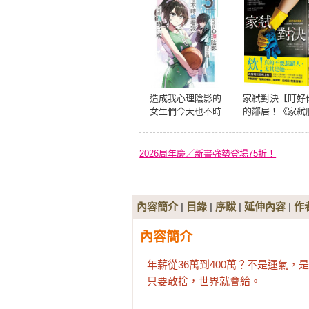
造成我心理陰影的
家弒對決【盯好
女生們今天也不時
的鄰居！《家弒
偷看我，只可惜為
務》系列驚奇
時已晚(05)
轉】
2026周年慶／新書強勢登場75折！
內容簡介
|
目錄
|
序跋
|
延伸內容
|
作
內容簡介
年薪從36萬到400萬？不是運氣，
只要敢捨，世界就會給。