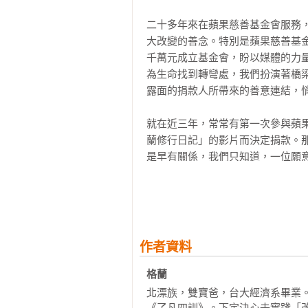
孝順父母才是第一步：沒有靈魂的發
二十多年來在蘋果慈善基金會服務
回首來看，其實這是相當危險的「
《地藏經》的大場面

大改變的善念。特別是蘋果慈善基
發的時期，這樣的因緣法則不會因為
深刻的反省與作為：別找理由了，趕
千萬元成立基金會，盼以媒體的力
關於父母小時候對自己不好

為生命找到轉彎處，我們扮演著橋
在發怒了幾天後，我還是嘗試回到
關於懺悔法門

露面的捐款人所帶來的善意連結，悄
運也不幸運地，幾年後，自己的財
態，導致我對佛法的信心不穩固（
第六章  光明與黑暗同時出現

就在近三年，常常有第一次參與蘋果
須克服（請見第六章）。

貴人出現：被陽光治癒

蘭修行日記」的影片而決定捐款。
工作運轉順：收入的急速上升

是早有關係，我們只知道，一位願
其實佛法的利益廣大無邊，改善經
脫衣酒吧的考驗：宿世的善根是否還
意向世界付出一些光亮。

是非常微小的一件事。所以常常有
黑暗來襲：痛風與膝傷的糾纏

生，也要應機說法。當時我的「機
地獄是誰蓋的？

而在去年，我們追蹤報導貧困家庭
的機緣，出現在我面前的法門，一
正式吃素的因緣：臭豆腐的拯救

轉變，就在一次與自二〇一六年來
一樣，因為根本起不了作用。

人訪談時，意外揭開這段緣分：他
第七章  超越：從改造業力到培養正念
作者資料
善基金會的結緣，已十年了，這份「
當年我身邊流行的發財之路都是往
三界內的快樂都不穩定：因為我們的
格蘭 
快的方式，不要懷疑；譬如，喜歡
快樂永遠不單純，除非你放下

格蘭的新書《財佈施真實感應》，
年紀輕輕，卻已經靠股市投資退休
北漂族，雙寶爸，台大經濟系畢業
從〈準提咒〉到專持阿彌陀佛名號

向讀者證明：當一個人從「捨」開
都是一種方式去求財，類似佛教中
《了凡四訓》。下定決心去實踐「