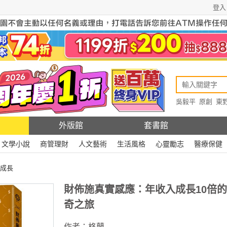
登入
吳毅平
原創
東
原創
Rewire
外版館
套書館
文學小說
商管理財
人文藝術
生活風格
心靈勵志
醫療保健
成長
財佈施真實感應：年收入成長10倍
奇之旅
作者：
格蘭