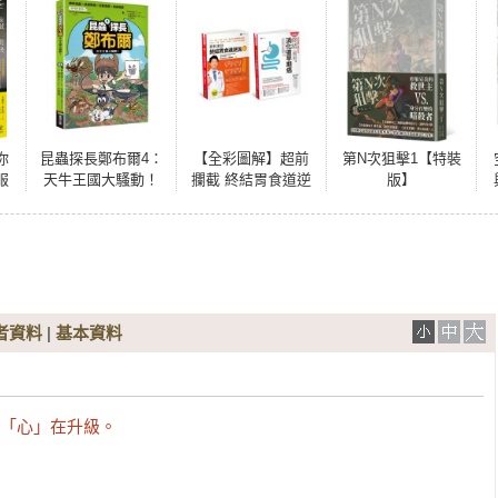
你
昆蟲探長鄭布爾4：
【全彩圖解】超前
第N次狙擊1【特裝
服
天牛王國大騷動！
攔截 終結胃食道逆
版】
逆
流、消化道早期癌
套書(共2本)：跨科
會診 終結胃食道逆
流+超前攔截，癌症
止步 終結消化道早
期癌（食道／胃／
腸／黏膜下腫瘤）
者資料
|
基本資料
是「心」在升級。
