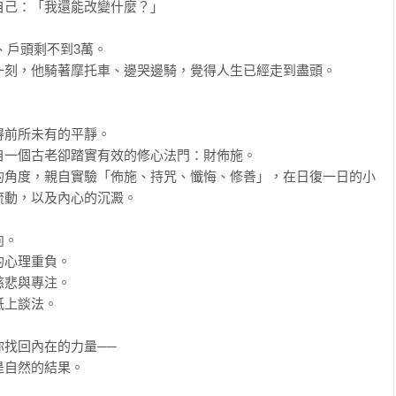
己：「我還能改變什麼？」

、戶頭剩不到3萬。

刻，他騎著摩托車、邊哭邊騎，覺得人生已經走到盡頭。

前所未有的平靜。

一個古老卻踏實有效的修心法門：財佈施。

的角度，親自實驗「佈施、持咒、懺悔、修善」，在日復一日的小
動，以及內心的沉澱。

。

心理重負。

悲與專注。

上談法。

找回內在的力量──

自然的結果。
