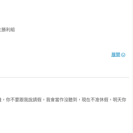
勝利組

與佈施法門

展開
書

機，你不要跟我說請假，我會當作沒聽到，現在不准休假，明天你
步？
