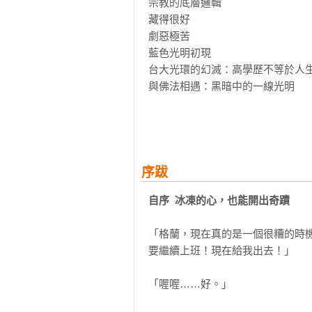
宗教的底層邏輯

藏得很好

劇惡極苦

藍色光明初現

台大光環的幻滅：高學歷不等於人生
與佛法相遇：黑暗中的一線光明

第二章  改命的起點：《了凡四訓》
‧《了凡四訓》

《了凡四訓》──四百多年前的命運神
你所想的一切，都要往內求

序跋
改變命運的藍圖

自序  冰凍的心，也能開出奇蹟
‧財佈施

「格蘭，現在真的是一個很糟的時
你越想追求的東西越要捨

要繼續上班！現在給我出去！」

對我的衝擊跟反思

為什麼財佈施最適合作為改變的第一
「喔喔……好。」

關於福田
