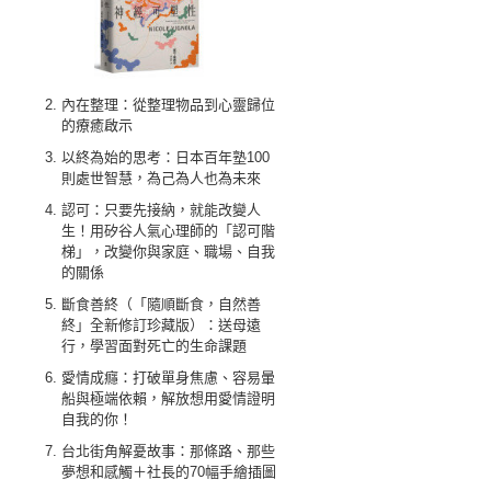
內在整理：從整理物品到心靈歸位
的療癒啟示
以終為始的思考：日本百年塾100
則處世智慧，為己為人也為未來
認可：只要先接納，就能改變人
生！用矽谷人氣心理師的「認可階
梯」，改變你與家庭、職場、自我
的關係
斷食善終（「隨順斷食，自然善
終」全新修訂珍藏版）：送母遠
行，學習面對死亡的生命課題
愛情成癮：打破單身焦慮、容易暈
船與極端依賴，解放想用愛情證明
自我的你！
台北街角解憂故事：那條路、那些
夢想和感觸＋社長的70幅手繪插圖