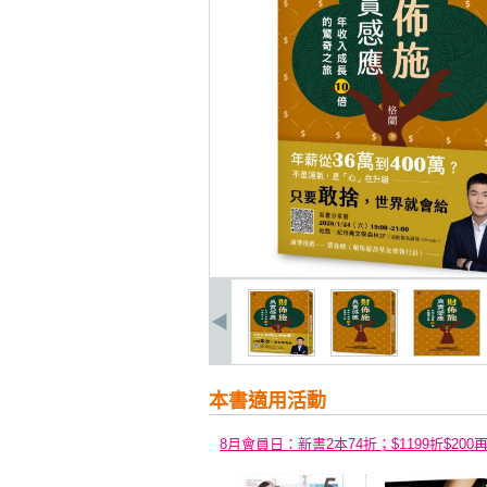
本書適用活動
8月會員日：新書2本74折；$1199折$200