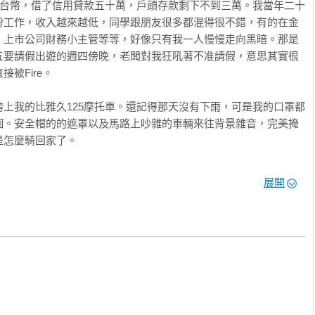
萬台幣，借了信用貸款五十萬，戶頭存款剩下不到三萬。我當年二十
份工作，收入越來越低，同學跟朋友很多都混得很不錯，有的在金
、上市公司財務小主管等等，好像只有我一人慢慢走向黑暗。那是
五要請假出遊的週四傍晚，老闆對我狂吼著不准請假，意思其實很
Fire。

上我的比雅久125摩托車。還記得那天沒有下雨，可是我的口罩都
咽。安全帽的的遮罩以及馬路上吵雜的車輛來往背景雜音，完美掩
怎麼騎回家了。

出社會工作以來的種種不順，各種負面情緒一直湧現。看著佛像怒
展開
一些經文拿出來，撕碎。



能因為家族中曾經有人輕生的經驗，自己心中確實滑過幾次這樣草
到

時能承受的上限。可能是因為這樣，我初入佛門時的心態很扭曲，
   

馬上要面對的生活問題？能不能改善財務狀況、脫離負債？能不能
一份更好的工作？如果不行，我就不信了（當然帶有一種氣話的成
門連生活最基本的問題都沒有辦法改善，我就完全沒有動機去想後
的起心動念。
