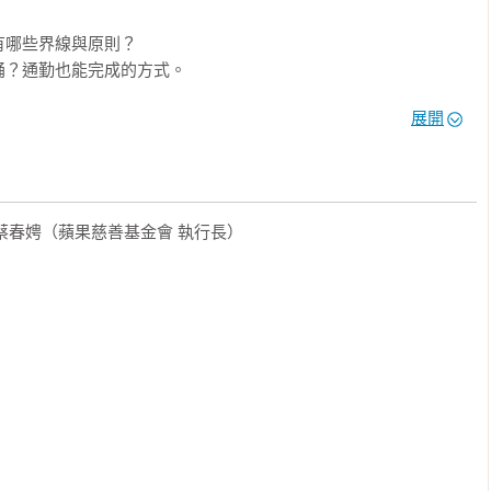
哪些界線與原則？

？通勤也能完成的方式。

簡化指南。

展開
）誠摯推薦
   蔡春娉（蘋果慈善基金會 執行長）
