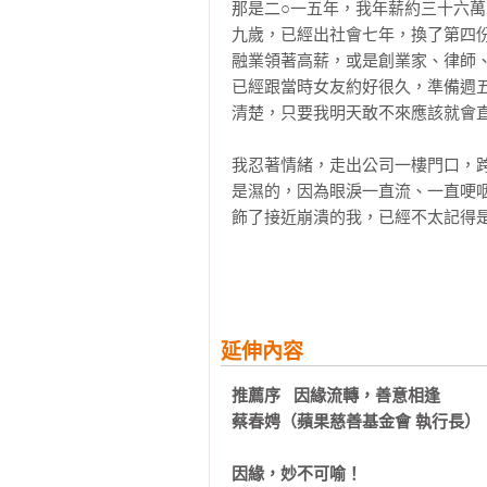
那是二○一五年，我年薪約三十六
第三章  真實感應實踐第一步

九歲，已經出社會七年，換了第四
‧斷惡

融業領著高薪，或是創業家、律師
擒賊先擒王：先調伏過度的淫慾

已經跟當時女友約好很久，準備週
第二：調伏口業

清楚，只要我明天敢不來應該就會直接被
觀察惡業的根本原因：心念是源頭

我忍著情緒，走出公司一樓門口，跨
‧修善

是濕的，因為眼淚一直流、一直哽
捨財：難捨能捨，修大福

飾了接近崩潰的我，已經不太記得是
精勤反省：定期寫筆記

勇猛相續：一日三善動起來

回到家裡的小佛堂前跪著，回想起
吼了幾聲，走去佛前把曾經手抄過的
第四章  持頌〈準提咒〉與放蒙山

咒語：諸佛禪定中所流出之祕密語言
當時，我真的接近萬念俱灰了。可
延伸內容
怎麼持法？：一天一千次，你也做得
率的念頭。痛苦的閾值已經到達當
持咒的技巧

推薦序   因緣流轉，善意相逢               
就是很賭氣。學佛，能不能解決我
持咒相關問題

蔡春娉（蘋果慈善基金會 執行長）
改變爛到不行的運氣？能不能找到
蒙山施食

分啦）。因為我覺得，如果一個法
因緣，妙不可喻！
面更高大上的修為。這確實是我當初
第五章  原來我又錯了
