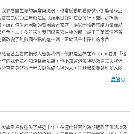
球

，我們看盡生命的無常與脆弱，也常感動於看似微小卻能帶來巨
賭注」。世間本來就是這樣子的因緣流轉，而當下正好轉到惡業爆
金會在二〇〇三年時是因《蘋果日報》在台發行，並同步捐助一
我跟佛菩薩賭氣而改變。

快回家吧！

量，讓正值生計困頓的貧困急難家庭，得以因讀者集結力量而能
梁角色，二十多年來，我們感恩著在橋的那一端千千萬萬個不曾
平緩的情緒，繼續執行、繼續相信當時選擇的改造命運法門。是幸
悄改變了無數個在橋的這一端，正於低谷中掙扎的家戶。

務狀況確實得到了巨大的改善，不過也因為當時是這樣的賭徒心
其實本質還是因為沒有全盤地去了解），後續有其他衍生的問題必
慈善基金會的捐款人告訴我們，他們是因為在YouTube看見「格
那時的我們並不知道格蘭是誰，也不知道這位神祕頻道主與我們
意分享自身修行歷程與財佈施心得的人，正默默影響著許多人願
濟狀況、找到好工作，對比開悟、成佛、恢復無量智慧及德能，只
在？

人會提醒我，這樣是誤解了佛法的本意。但我想，佛菩薩要度眾
展開
緣」就是缺錢又負債、缺好工作，根本沒辦法養家活口。因應這樣
因大眾協力而開始漸露生計曙光時，也同步採訪捐款人告知這些
定得是最能幫助當時那個「我」的法門。不然出現了也等於沒出現
即以「台北謝先生」為徵信名稱，長期參與蘋果慈善基金會捐款
就是「格蘭修行日記」的創作者，我們驚訝於原來格蘭與蘋果慈


先影響、後相認」的因緣，妙也！

外求。譬如，加入直銷的朋友會一直慫恿我入會，說這是賺大錢最
內心習氣沒斷

投資的朋友會相信要趕快去研究股市，茶餘飯後總會提到某某學長
是他八年來以自身生命為實驗，用跌宕、誠懇、沒有修飾的方式
過著打球遛狗的生活。其實不管是直銷或是投資股市都沒有問題，
。大學畢業後迷失了將近十年，在極度貧困的時期遇到了佛法以及
始，從「內心的轉變」開始，外在的命運確實會跟著鬆動、轉
說的「緣」，這個沒有對錯，確實求財還是要有正當的「管道」進
改造內心即改造命運的道理」，三年後，命運開始轉變，收入與職