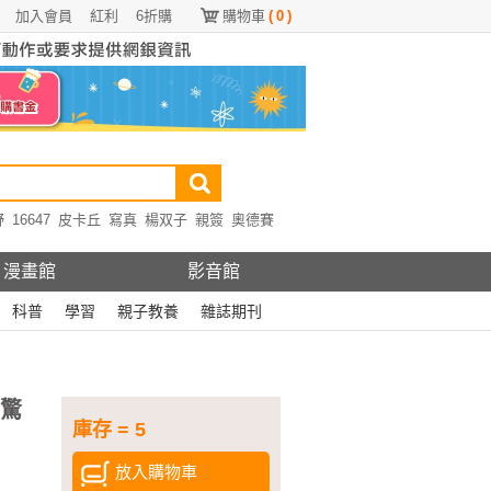
加入會員
紅利
6折購
購物車
(
0
)
野
16647
皮卡丘
寫真
楊双子
親簽
奧德賽
漫畫館
影音館
科普
學習
親子教養
雜誌期刊
的驚
庫存 = 5
放入購物車