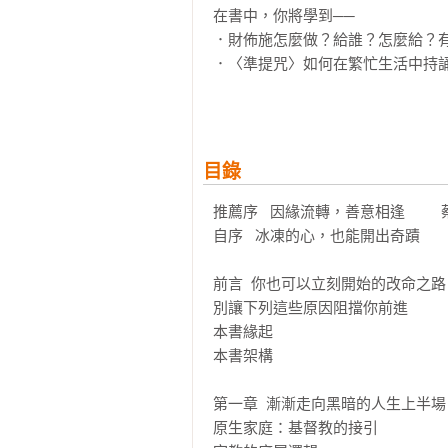
在書中，你將學到──

．財佈施怎麼做？給誰？怎麼給？有
．〈準提咒〉如何在繁忙生活中持誦
．沒有佛堂，也能依循的「放蒙山」
★蔡春娉（蘋果慈善基金會執行長
目錄
推薦序   因緣流轉，善意相逢      
自序   冰凍的心，也能開出奇蹟

前言  你也可以立刻開始的改命之路

別讓下列這些原因阻擋你前進

本書緣起

本書架構

第一章  漸漸走向黑暗的人生上半場

原生家庭：基督教的接引
