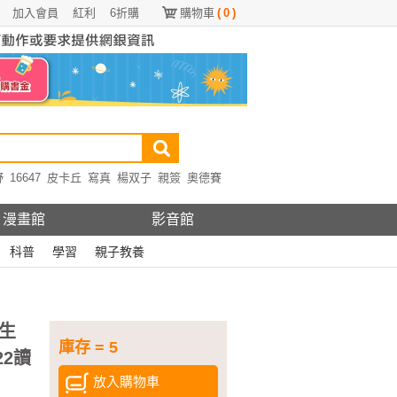
加入會員
紅利
6折購
購物車
(
0
)
野
16647
皮卡丘
寫真
楊双子
親簽
奧德賽
漫畫館
影音館
科普
學習
親子教養
生
庫存 = 5
22讀
放入購物車