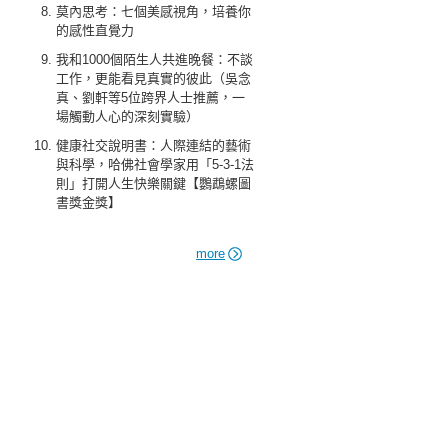
莫內思考：七個美感視角，培養你
的感性直覺力
我和1000個陌生人共進晚餐：不談
工作，更能看見真實的彼此（吳念
真、劉軒等5位跨界人士推薦，一
場觸動人心的深刻實驗）
健康社交說明書：人際連結的藝術
與科學，哈佛社會學家用「5-3-1法
則」打開人生快樂關鍵【鸚鵡螺圖
書獎金獎】
more