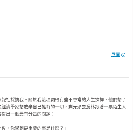
 

的智慧會讓你跳脫固著的焦慮，找到內心的平靜──

我最珍視的一點就是：我對自己的每個念頭，再也不相信了。這是
所有人的超能力。

展開
。完全不鼓勵。我個人並不相信正面思考有特別大的力量。我一直
如果你想讓一個人好相處，行為舉止也不會讓你太反彈，其實只有
子。

人

他討厭我整整四年，從未斷過。事後回顧起來，我需要有人討厭
家報社採訪我。關於我這項顯得有些不尋常的人生抉擇，他們想了
喜歡，是多麼沒意義。

的經濟學家想放棄自己擁有的一切，剃光頭去叢林跟著一票陌生人
提出一個最有分量的問題：

醞釀、你和一個人的關係演變到快破裂的時候，只要用任何你喜歡
這句箴言三次，你的擔憂就會雲消霧散──我可能錯了。我可能錯
後，你學到最重要的事是什麼？」
