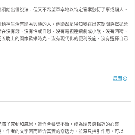
須給出個說法，但又不希望草率地以特定答案敷衍了事或騙人。

，讓我變得委屈、沉悶和孤獨。如果你能意識到這種情況有時也會
手部的動作──先是用力握緊拳頭，然後鬆開成張開的手掌。它很簡
對精神生活有顯著興趣的人。他顯然是得知我在出家期間選擇拋棄
下自己太執著的事。

活在沒有錢、沒有性或自慰、沒有電視連續劇或小說、沒有酒精、
期五晚上的闔家歡樂時光、沒有現代化的便利設施、沒有選擇自己
的精神導師。
展開
樂？

個答案對自己來說，與事實相符。於是，我觀照自己的內心，很快
現： 



充滿了感動和感恩，難怪會獲獎不斷，成為瑞典最暢銷的心靈
珍視的一點就是：我對自己的每個念頭，再也不相信了。

後，作者的文字因而飽含真實的穿透力，並深具指引作用，可以