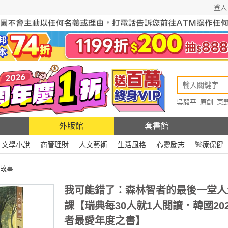
登入
吳毅平
原創
東
原創
Rewire
外版館
套書館
文學小說
商管理財
人文藝術
生活風格
心靈勵志
醫療保健
故事
我可能錯了：森林智者的最後一堂人
課【瑞典每30人就1人閱讀．韓國20
者最愛年度之書】