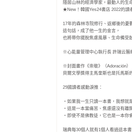
隱居山林的經濟學家，最動人的生命
★New！韓國Yes24書店 2022的
17年的森林寺院修行、返鄉後的憂
這句話，成了他一生的金言，

也將帶你擺脫焦慮風暴、生命備受鼓舞
※心能量管理中心執行長 許瑞云醫
※封面畫作《崇敬》（Adoraci
貝爾文學獎得主馬奎斯也是托馬斯的
29國讀者感動淚推：

‧如果我一生只讀一本書，我想就是
‧這是一本當痛苦、焦慮還沒有離開
‧即使不是佛教徒，它也是一本你會
瑞典每30個人就有1個人看過這本書