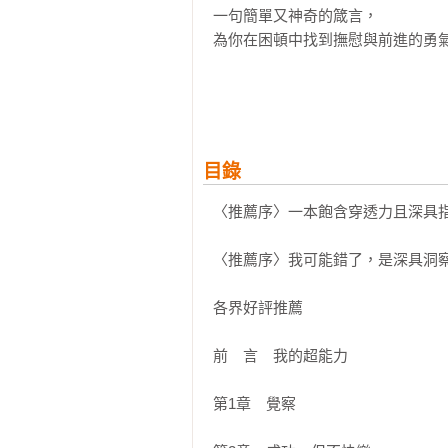
一句簡單又神奇的箴言，

為你在困頓中找到撫慰與前進的勇氣
2022年1月，經濟學家比約恩．
約恩人生的最後一本書，在2020年
26歲事業有成的比約恩，在即將成
目錄
年的出家生活。在森林寺院中，他被授
〈推薦序〉一本飽含穿透力且深具指
「我可能錯了」這句話，正是比約
憂鬱風暴，以及罹患漸凍症逐漸走向
〈推薦序〉我可能錯了，是深具洞察
在這本讀者給予「一輩子的床頭書
各界好評推薦 

教，也不是要告訴你如何過生活，
由，而且以清晰明智的方式與自己的
前 言　我的超能力

★2020年，榮獲瑞典Adlibris書
第1章　覺察

★2021年，有聲書榮獲瑞典「年度
★2022年，榮獲瑞典Nextory電