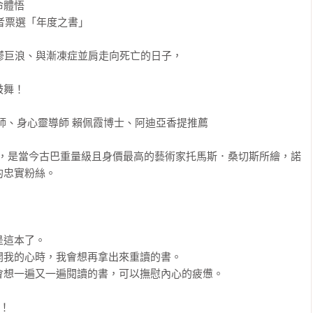
體悟

讀者票選「年度之書」

鬱巨浪、與漸凍症並肩走向死亡的日子，

！ 

師、身心靈導師 賴佩霞博士、阿迪亞香提推薦

ón），是當今古巴重量級且身價最高的藝術家托馬斯．桑切斯所繪，諾
忠實粉絲。 

這本了。

我的心時，我會想再拿出來重讀的書。

想一遍又一遍閱讀的書，可以撫慰內心的疲憊。 

！
