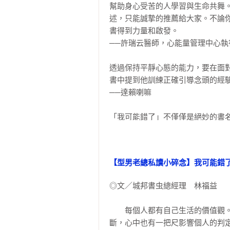
幫助身心受苦的人學習與生命共舞
這是我的超能力。 

第21章　人生只有一件事可以確定

述，只能誠摯的推薦給大家。不論
書得到力量和啟發。

最棒的一點在於：這是所有人的超
第22章　臀部不說謊

──許瑞云醫師，心能量管理中心執行
你尋回它的道路上，助你一臂之力。
第23章　我從未懷疑自己的僧人身分
透過保持平靜心態的能力，要在面
多年來，我不斷努力達到精神和個
書中提到他訓練正確引導念頭的經驗
直覺得這樣的機會深具意義。我學
第24章　道別信

──達賴喇嘛

如果我能這麼幸運，那你也會在本
對我的生命發揮重要作用。它們尤
第25章　黑暗

「我可能錯了」不僅僅是絕妙的書
而這比自己希望的還要早。或許這是
改變你的一輩子，也許還能使你敞
第26章　這也會過去

的誠摯，以及所流洩出的真實情感
務實，能與我們的日常生活連結。

第27章　就從自己開始

【型男老總私讀小碎念】我可能錯
──阿迪亞香提，美國精神導師、《
◎有魔法的箴言

第28章　走進為我敞開的每扇大門

◎文／城邦書虫總經理　林福益

多棒的書名啊！讀了這麼多書教會
我們每週會有一次的通宵打坐冥想
是森林僧人的比約恩先坦承懷疑，
過。這個場合簡直就像佛教的做禮
第29章　生命的意義是找到與分享你
　　每個人都有自己生活的價值觀
榮，你很快就會明白其中的原因。本
晚。喜悅，是因為它們實在很美妙。
斷，心中也有一把尺影響個人的判
──英國《每日郵報》
