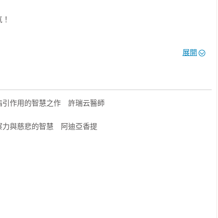
！

納提科．林德布勞的辭世，讓全瑞典人落淚哀悼。《我可能錯了》是比
展開
一出版就造成轟動，成為暢銷書冠軍。

為跨國大企業最年輕的財務長時，選擇拋下一切到泰國森林展開17
予了稱號Natthiko──意思是「在智慧中成長的人」。

引作用的智慧之作　許瑞云醫師

恩在寺院中汲取到最有智慧的工具，幫他挺過17年後再回瑞典時的
死亡的日子。

力與慈悲的智慧　阿迪亞香提

」「每一頁都會畫重點的書」等好評如潮的書中，並不是關於宗
更不是要你接受一套新的信仰。它是要幫助你活得更愉快、更自
思想和情感連結。 

店年度最佳非文學著作、Storytel大獎年度最佳非文學著作

之聲」大獎

子書獎、韓國Yes24書店讀者票選「年度之書」
