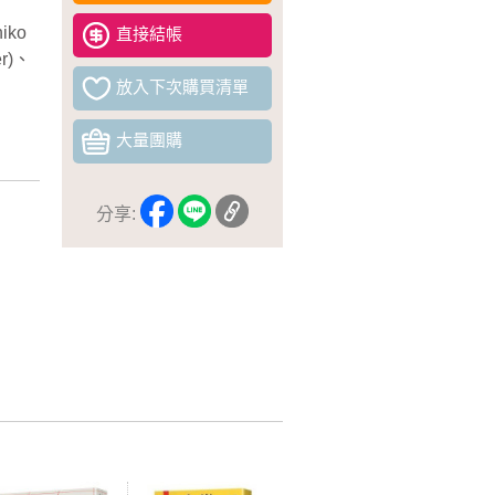
iko
直接結帳
r)
、
放入下次購買清單
大量團購
分享: