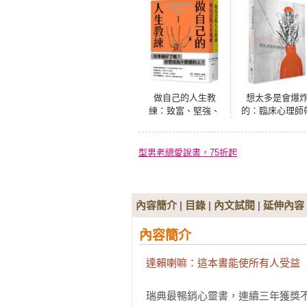
做自己的人生教
想太多是會爆
練：致富、堅強、
的：臨床心理師
受人喜愛——史丹
你打破過度思考
佛大學的生涯規劃
焦慮的循環
必修課（二冊不分
型男老總愛說書，75折起
售）
內容簡介
|
目錄
|
內文試閱
|
延伸內容
內容簡介
達賴喇嘛：這本書能使所有人受益
瑞典最暢銷心靈書，連續三年獲獎不