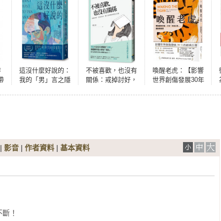
炸
這沒什麼好說的：
不被喜歡，也沒有
喚醒老虎：【影響
帶
我的「男」言之隱
關係：戒掉討好，
世界創傷發展30年
和
誰在乎？工作成
建立有界限的穩定
的經典巨著】 釋放
癮、憤怒暴力、親
自我
動物本能，打破
密關係困難……隱
「凍僵反應」，讓
忍的絕望生活，拆
創傷復原
解男性憂鬱的祕密
枷鎖。
|
影音
|
作者資料
|
基本資料
斷！
