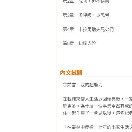
第2章　成功，但不快樂

★售出英、西、法、德、韓等29國版權
第3章　多呼吸，少思考

當你需要安慰和勇氣時，比約恩溫暖
第4章　卡拉馬助夫兄弟們

◆在這十七年整日的精神修練中，
我的超能力。最棒的一點在於：這是
第5章　初探寺院

◆我不會鼓勵任何人進行正面思考
第6章　不要相信你的每個念頭

覺得正面思考是比較膚淺表象的。

第7章　媽媽，我要去森林當僧人

內文試閱
◆覺得別人很討厭，是人之常情。
一個小祕訣：學會喜歡他們本來的樣
◎前言　我的超能力

第8章　Natthiko──在智慧中成長的
◆有位來自奧克拉荷馬州的比丘，
在我結束僧人生活返回瑞典後，一
第9章　當下的智慧

我，這樣才能認清：總是想討所有人
解更多。為什麼一個事業卓然有成
住一起？談了一會兒以後，這名記者
第10章　古怪的群體生活

◆下次，當你感覺到衝突開始悄悄
的語言，真誠與篤定地對自己重複
「在叢林中度過十七年的出家生活之
第11章　森林寺院的節奏
