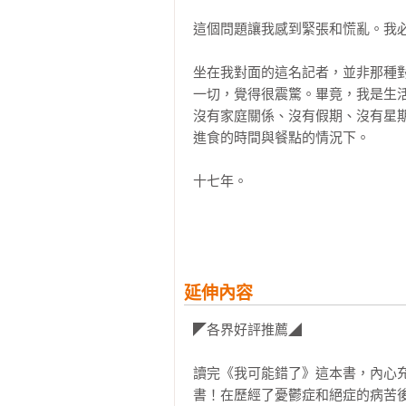
了。我可能錯了。

這個問題讓我感到緊張和慌亂。我必
第12章　自媚的智慧

◆帶有「應該」這個詞的種種念頭
發生在自己身上，不妨就試試這個
坐在我對面的這名記者，並非那種
第13章　有魔法的箴言

單，但它貼切地展示了我們如何能放
一切，覺得很震驚。畢竟，我是生
沒有家庭關係、沒有假期、沒有星
第14章　可能是，可能不是

◆焦慮是我見識過的最嚴格與最好
進食的時間與餐點的情況下。

第15章　鬼魂、苦行生活與悲傷

十七年。

第16章　自願的心理痛苦

而且出於自願。

第17章　一個隱士能喝下多少百事可
所以，我從中得到什麼呢？

延伸內容
第18章　握緊的拳頭，張開的手掌

對我來說，誠實很重要。我希望這
◤各界好評推薦◢ 

的，以下的答案就從我內在的寂靜處浮
第19章　去找份該死的工作，老兄！
讀完《我可能錯了》這本書，內心
在這十七年整日的精神修練中，我最
第20章　別忘記為奇蹟留下空間

書！在歷經了憂鬱症和絕症的病苦