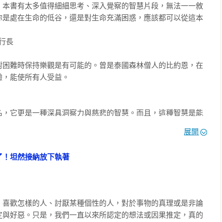
。本書有太多值得細細思考、深入覺察的智慧片段，無法一一敘
你是處在生命的低谷，還是對生命充滿困惑，應該都可以從這本
能力。是的，它也是你的超能力。如果你已經忘記它，我希望能在
長





對困難時保持樂觀是有可能的。曾是泰國森林僧人的比約恩，在
人成長，我非常榮幸有這麼多機會分享這個過程中學到的事。我一
，能使所有人受益。

到不少對自己有幫助的事，能讓我活得更自在，更輕易活出自己。
書中發掘對自己有幫助的內容。不誇張地說，這當中有些見解簡直
其適用於過去這兩年──我在這段期間進入了與死亡相會的候診室，
名，它更是一種深具洞察力與慈悲的智慧。而且，這種智慧是能
終點，但也可能是起點。

開心扉，通往永恆的幸福。本書讓我由衷激賞的，是它毫不矯飾
展開
。它深富洞察力，並展露出超凡的靈性智慧。然而，它也始終很
了！坦然接納放下執著
空性之舞》《受苦的力量》作者

你什麼呢？那就是每個人幾乎都始終認為自己是對的。因此，曾
。我們有時唱誦梵唄，有時跪拜，但大部分時間都在安靜冥想中度
甚至是深度的懷疑，這是多麼出乎意料啊！他的書在歐洲屢獲殊
拜日，相當莊嚴。我總是帶著憂喜參半的心情期待這個特別的夜
天賦的禮物

。喜歡怎樣的人、討厭某種個性的人，對於事物的真理或是非論
書不是一本勵志書，但它的智慧會造福很多人。

至於憂心的原因，就是要保持清醒對我實在太難了。

定與好惡。只是，我們一直以來所認定的想法或因果推定，真的