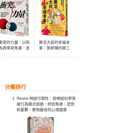
衝突的力量：以和
樂活大叔的幸福本
為貴帶來焦慮，息
事：施昇輝的第三
事寧人埋下火種，
人生進階提案
如何真正表達情緒
與需求？
分類排行
Rewire-神經可塑性：用神經科學突
破行為模式迴圈，終結焦慮、恐慌
和憂鬱，實現最佳的心理健康