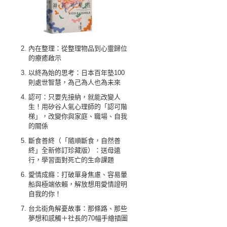
內在整理：從整理物品到心靈歸位
的療癒啟示
以終為始的思考：日本百年塾100
則處世智慧，為己為人也為未來
認可：只要先接納，就能改變人
生！用矽谷人氣心理師的「認可階
梯」，改變你與家庭、職場、自我
的關係
斷食善終（「隨順斷食，自然善
終」全新修訂珍藏版）：送母遠
行，學習面對死亡的生命課題
愛情成癮：打破單身焦慮、容易暈
船與極端依賴，解放想用愛情證明
自我的你！
台北街角解憂故事：那條路、那些
夢想和感觸＋社長的70幅手繪插圖