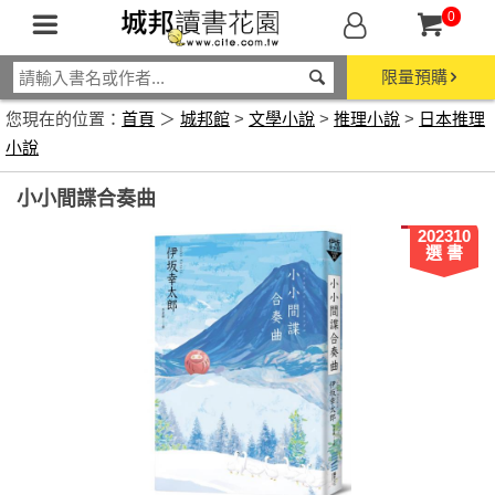
0
限量預購
您現在的位置：
首頁
＞
城邦館
>
文學小說
>
推理小說
>
日本推理
小說
小小間諜合奏曲
202310
選 書