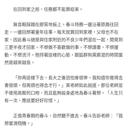
符，以及跟綽號「道歉達人」的課長出差後，一切似乎有了轉
　　在回到家之前，任務都不能算結束。

機……

　　無音鞋踩踏在膠質地板上。春斗特務一邊沿著原路往回
♫ 奇幻國度的間諜雙人組、現實日常的苦命上班族之間，為何
走，一邊回想著童年往事。每天就算回到家裡，父母也不在
有著奇妙的連鎖反應？

家，因此春斗總是與住家附近的不良少年們混在一起，閒晃到
♫當八竿子打不著的兩個世界交會，將為彼此的生命歷程引發什
三更半夜才回家。不想做不喜歡做的事，不想讀書，不想運
麼變化？

動，不想流汗。抱持著這樣的心態，跟狐群狗黨廝混的時間當
然是越來越長。

【各方口碑推薦】

　　「你再這樣下去，長大之後恐怕會很慘。我知道你覺得念
出前一廷｜影&書評人

書很煩，但再煩也得念才行。」某老師如此說道。那位老師並
臥斧｜文字工作者

不使用高壓的口吻，而且能夠設身處地為春斗著想。「人生只
許俐葳｜小說家

有一次，應該要好好珍惜。」

黃玠｜音樂創作人

默默看書_孫米白｜IG閱讀帳

　　正值青春期的春斗，自然聽不進去。春斗告訴老師：「我
TaiTai LIVE WILD 楊世泰 & 戴翊庭｜《山知道》、《步知
想當滑翔機。」

道》、《折返》作者
