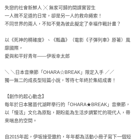
失戀的社會新鮮人 ╳ 無家可歸的間諜實習生

一人微不足道的日常，卻是另一人的救命繩索！

不同世界的兩人，不知不覺為彼此擬定了幸褔作戰計畫？

以《死神的精確度》、《瓢蟲》（電影《子彈列車》原著）風
靡國際，

愛與和平好青年——伊坂幸太郎

＼ ＼日本音樂節「OHARA☆BREAK」限定入手 ／／

獨一無二的成長型短篇小說，等待七年終於集結成書！

【創作的起心動念】

每年於日本豬苗代湖畔舉行的「OHARA★BREAK」音樂節，
以「慢活」文化為原點，期盼能為生活步調繁忙的現代人，帶
來喘息的空間。

自2015年起，伊坂接受邀約，年年都為活動小冊子寫下一個短