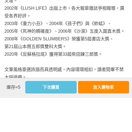
文壇。

　　「而且什麼？」

解開主角兩人之間的謎團之後，我忽然有種豁然開朗，全身受
2002年《LUSH LIFE》出版上市，各大報章雜誌爭相報導，廣
到淨化的暢快感。——日本讀者

受各界好評。

　　「而且會被周圍的人取笑生活過得太安逸。」老師笑著
2003年《重力小丑》、2004年《孩子們》與《蚱蜢》、

說：「局外人不會明白當滑翔機的辛苦與不安。」

希望我也能像書中人物一樣，一言一行都在某處帶來美好的影
2005年《死神的精確度》、2006年《沙漠》五度入圍直木獎。

響，朝著屬於自己的HAPPY END前進。看完這本書後，我不禁
2008年《GOLDEN SLUMBERS》榮獲第5屆書店大獎、

　　「老師，你畫錯重點了，重要的不是滑翔機。」春斗忍不
湧起這樣的願望。——日本讀者
第21屆山本周五郎獎雙科大獎。

住笑了出來。

2020年《反蘇格拉底》獲得第33屆柴田鍊三郎獎。

　　〈燃料箱、地圖、導航系統，從頭到尾都沒有那種東東／
文筆風格豪邁詼諧而具透明感，內容環環相扣，讀者閱畢不禁
局外人眼裡或許太安逸／但其實早已火燒屁股到發瘋〉

大呼過癮。

出道以來，始終是日本文壇活躍的人氣作家之一。

庫存=5
下次購買
放入購物車
　　老師慢條斯理地哼了起來。「滑翔機的歌。」

近期作品有長篇小說《蹺蹺板怪物》、《鯨頭鸛之王》、《佩
珀爾的幻象》，

　　當時春斗做夢也沒想到，那位老師竟然是效忠於國家的諜
短篇集《陀螺儀》及雜文集《沒關係，是伊坂啊！他的3652
報員，出現在即將踏入二十歲的春斗面前，是要招募春斗投入
日》等。
祕密情報局的工作。
