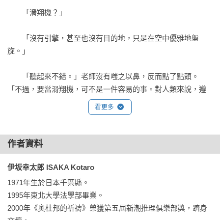
—— 無重力推薦！

　　「滑翔機？」

《小小間諜合奏曲》剛開始的發展，像是《借物少女艾莉緹》
　　「沒有引擎，甚至也沒有目的地，只是在空中優雅地盤
與《樂高玩電影》的合體，藉由兩個世界的鮮明差距，以及彼
旋。」

此之間的奇妙連鎖反應，抓住讀者的好奇心，並以描繪生動的
角色，讓人不斷產生共鳴。——出前一廷（摘自書末解說）

　　「聽起來不錯。」老師沒有嗤之以鼻，反而點了點頭。
「不過，要當滑翔機，可不是一件容易的事。對人類來說，遵
眼前的世界並不是一切，我們的微小舉動可能正在幫助看不見
照明確的指示採取行動才是最輕鬆的生活方式。你想想，『做
的世界中的某人，當兩個世界相會時，奇蹟就會發生！——默
看更多
好事就能獲得幸福』跟『把這個壺賣出去，你的階級就能往上
默看書_孫米白

升』，哪一邊比較淺顯易懂？」

作者資料
每次閱讀伊坂的作品必有所得，並不是什麼名言教誨，而是如
　　「壺？什麼壺？」

何從另一個角度觀看世界。這次我學到的是，如何讓自己的心
伊坂幸太郎 ISAKA Kotaro
靈變得強大。

　　「老師只是打個比方。總之，當一架具備引擎並依照時間
——間室道子（蔦屋書店文學推廣負責人）

1971年生於日本千葉縣。

表飛行的噴射機，其實比較輕鬆。要當滑翔機真的很難，而
1995年東北大學法學部畢業。

且……」

每一頁都洋溢著溫柔和驚喜的滿分娛樂小說。——日本讀者

2000年《奧杜邦的祈禱》榮獲第五屆新潮推理俱樂部獎，躋身