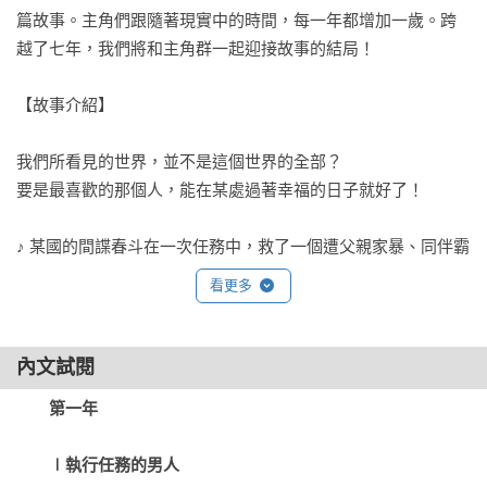
篇故事。主角們跟隨著現實中的時間，每一年都增加一歲。跨
越了七年，我們將和主角群一起迎接故事的結局！

【故事介紹】

我們所看見的世界，並不是這個世界的全部？

要是最喜歡的那個人，能在某處過著幸福的日子就好了！

♪ 某國的間諜春斗在一次任務中，救了一個遭父親家暴、同伴霸
凌的男孩。接下來的幾年內，男孩跟隨春斗出生入死，急速成
看更多
長。豈料，春斗得罪組織高層，身陷敵境。男孩單槍匹馬救出
春斗後，眼前出現一道奇異的門。穿過那道門，兩人來到完全
陌生的世界……

內文試閱
第一年

♪ 大四生松嶋在畢業前夕失戀了。女友說他是沒有引擎的滑翔
機，只會帶來不安。儘管他不服氣地拚命找到工作，卻在人際
　　∣執行任務的男人
關係上挫折連連。不過，自從陪女同事尋回重要的不倒翁護身