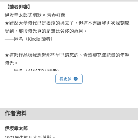
【讀者迴響】
「猜對了？」鳥井的嘴角往兩邊拉開，開始說起來：「學生可
伊坂幸太郎式幽默 × 青春群像

以分類為短視型跟鳥瞰型唷。短視的傢伙，只看得到眼前不是
★雖然大學時代已是遙遠的過去了，但這本書讓我再次深刻感
嗎？也就是近視，所以在遠處的就不關己事。鳥瞰指的是鳥瞰
受到，那段時光真的是無比奢侈的歲月。

圖的鳥瞰。那是叫俯瞰嗎？從上方眺望全體，傲視萬物。反正
——匿名（Kindle 讀者）

北村你就是鳥瞰型的吧？」

「什麼叫反正……？」

★這部作品讓我想起那些早已遺忘的、青澀卻充滿能量的年輕
這裡是位於仙台鬧區的一家全國連鎖的居酒屋二樓，店門口有
時光。

著華麗的燈飾，閃爍不絕。法學院同一班的學生聚集在這裡，
——匿名（AMAZON讀者）

約有八十人。我們就讀的國立大學開設的大半都是在大教室上
看更多
課的大型課程，所以班級這種單位或許是沒有意義的，不過這
★閱讀過程中令人會心一笑、悄然感動、甚至為他們捏把冷
似乎「也是一種緣份」。而四月的第一週，課程幾乎都還沒有
汗……

上軌道，也有許多才剛展開獨居生活，還沒有交到新朋友的
他們的身影，讓我不禁聯想到作者另一部傑作《Golden 
人，所以幾乎全班都到齊了。

Slumbers》中的角色，有種某種重疊的既視感。

鳥井說他來自橫濱。我對此沒什麼興趣，只「哦」地應了一
作者資料
——松風（AMAZON讀者）

聲。「你好像沒興趣呢。」結果鳥井間不容髮地指出。「一般
人應該會接著問『橫濱的哪裡？』還是『中華街很讚呢』之類
伊坂幸太郎 
★最讓人印象深刻的，果然還是西嶋吧。他是個有點奇特的
的，想想接下去的話題吧？」

1971年生於日本千葉縣。
