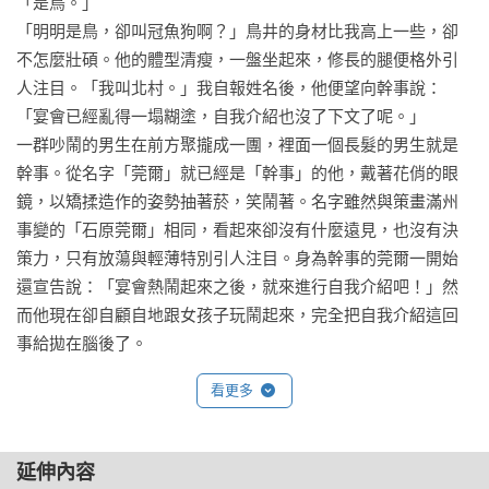
「是鳥。」

「明明是鳥，卻叫冠魚狗啊？」鳥井的身材比我高上一些，卻
不怎麼壯碩。他的體型清瘦，一盤坐起來，修長的腿便格外引
人注目。「我叫北村。」我自報姓名後，他便望向幹事說：
「宴會已經亂得一塌糊塗，自我介紹也沒了下文了呢。」

一群吵鬧的男生在前方聚攏成一團，裡面一個長髮的男生就是
幹事。從名字「莞爾」就已經是「幹事」的他，戴著花俏的眼
鏡，以矯揉造作的姿勢抽著菸，笑鬧著。名字雖然與策畫滿州
事變的「石原莞爾」相同，看起來卻沒有什麼遠見，也沒有決
策力，只有放蕩與輕薄特別引人注目。身為幹事的莞爾一開始
還宣告說：「宴會熱鬧起來之後，就來進行自我介紹吧！」然
而他現在卻自顧自地跟女孩子玩鬧起來，完全把自我介紹這回
事給拋在腦後了。

「北村，你幹嘛一臉無趣地坐在這裡？」

看更多
「沒什麼理由。」

「騙人。」鳥井斷定說。「你在想：每個人都好拚命，簡直像
白痴，對吧？」

延伸內容
我目不轉睛地盯著鳥井的臉看。
