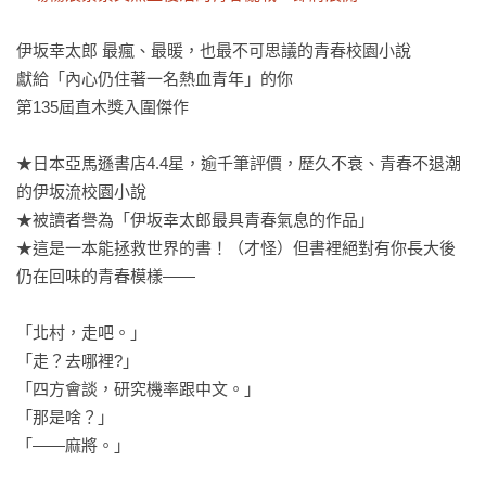
伊坂幸太郎 最瘋、最暖，也最不可思議的青春校園小說

獻給「內心仍住著一名熱血青年」的你

第135屆直木獎入圍傑作

★日本亞馬遜書店4.4星，逾千筆評價，歷久不衰、青春不退潮
的伊坂流校園小說

★被讀者譽為「伊坂幸太郎最具青春氣息的作品」

★這是一本能拯救世界的書！（才怪）但書裡絕對有你長大後
仍在回味的青春模樣——

「北村，走吧。」 

「走？去哪裡?」

「四方會談，研究機率跟中文。」

「那是啥？」

「——麻將。」 
