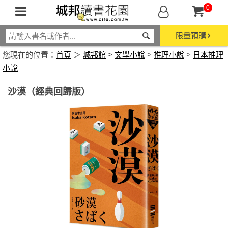
0
限量預購
您現在的位置：
首頁
＞
城邦館
>
文學小說
>
推理小說
>
日本推理
小說
沙漠（經典回歸版）