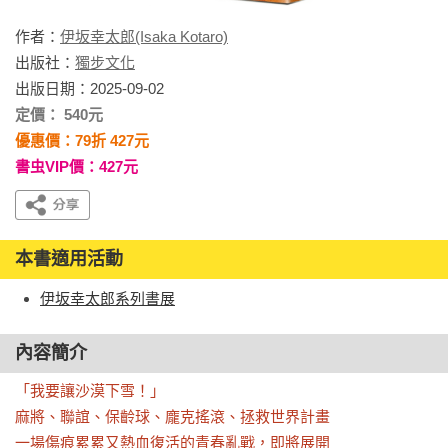
作者：
伊坂幸太郎(Isaka Kotaro)
出版社：
獨步文化
出版日期：2025-09-02
定價： 540元
優惠價：79折 427元
書虫VIP價：427元
本書適用活動
伊坂幸太郎系列書展
內容簡介
「我要讓沙漠下雪！」

麻將、聯誼、保齡球、龐克搖滾、拯救世界計畫

一場傷痕累累又熱血復活的青春亂戰，即將展開