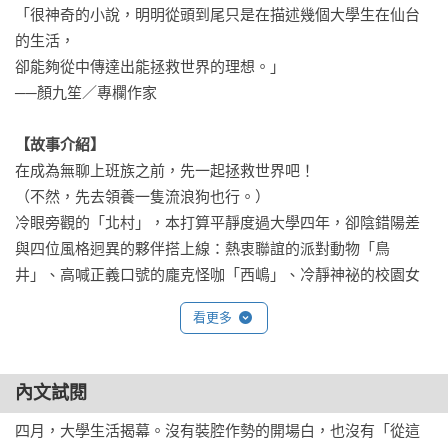
「很神奇的小說，明明從頭到尾只是在描述幾個大學生在仙台
的生活，

卻能夠從中傳達出能拯救世界的理想。」

──顏九笙／專欄作家

【故事介紹】
在成為無聊上班族之前，先一起拯救世界吧！

（不然，先去領養一隻流浪狗也行。）

冷眼旁觀的「北村」，本打算平靜度過大學四年，卻陰錯陽差
與四位風格迥異的夥伴搭上線：熱衷聯誼的派對動物「鳥
井」、高喊正義口號的龐克怪咖「西嶋」、冷靜神祕的校園女
神「東堂」，以及擁有超能力、卻不起眼的女孩「南」。

看更多
因為名字裡有「東南西北」外加一隻「鳥」，意外湊齊一桌麻
將，也迸出一場離奇的青春旅程。

有人喊出「拯救世界」的豪語，也有人只想在成為平凡上班族
內文試閱
前盡情體驗。

四月，大學生活揭幕。沒有裝腔作勢的開場白，也沒有「從這
四年間，看似「志不同、道也不合」的五人幫，從麻將桌到保