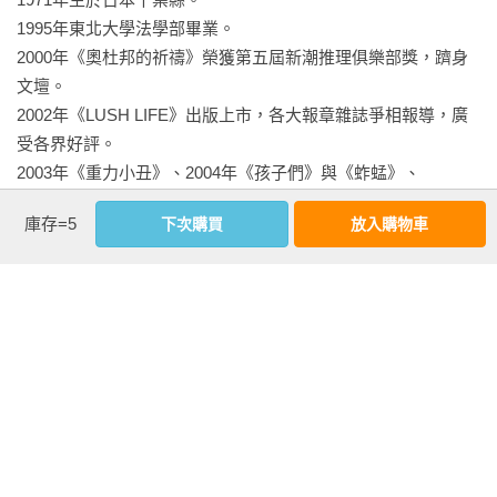
人，若是出現在自己身邊，不知道能不能和他成為朋友？

「中華街很讚呢。」

1995年東北大學法學部畢業。

但如果一個團體能包容像他這樣的存在，那一定是一個心靈寬
鳥井「嘎哈哈」地，又笑了。「北村你呢？」

2000年《奧杜邦的祈禱》榮獲第五屆新潮推理俱樂部獎，躋身
容、不會過度黏膩、讓人感到自在的空間。

「我是岩手縣，盛岡市來的。」

文壇。

許多讀者都把這部作品選為『伊坂作品中的最佳』，我也完全
「噢，我去過小岩井農場唷。小學的時候。」

2002年《LUSH LIFE》出版上市，各大報章雜誌爭相報導，廣
能理解。

「怎麼樣？」

受各界好評。

——たこ（bookmeter書評網）
「有牛跟羊呢。」鳥井說著，把筷子伸向小碟子裡的燉牛肉。

2003年《重力小丑》、2004年《孩子們》與《蚱蜢》、

「那種感想，我想沒去過也會說。」

2005年《死神的精確度》、2006年《沙漠》五度入圍直木獎。

「北村，你這人真的很有意思。」鳥井拍拍我的肩膀，站了起
庫存=5
下次購買
放入購物車
2008年《GOLDEN SLUMBERS》榮獲第5屆書店大獎、

來。「好，走吧。不和女孩子熟絡熟絡，算什麼大學生呢？」

第21屆山本周五郎獎雙料大獎。

不，就算不和女生熟絡，大學生也一樣是大學生──我想。

2020年《反蘇格拉底》獲得第33屆柴田鍊三郎獎。

文筆風格豪邁詼諧而具透明感，內容環環相扣，讀者閱畢不禁
鳥井來到稍遠處座位的兩名女生對面，坐了下來。態度親暱得
大呼過癮。

只差沒說：「讓妳們久等了，本大爺終於駕到了。」

出道以來，始終是日本文壇活躍的人氣作家之一。

桌上的料理沒怎麼減少。店員走過來，放下一大盤乾燒蝦仁。
近期作品有長篇小說《鯨頭鸛之王》、《佩珀爾的幻象》、
比起提供料理，女店員似乎更熱中於該如何把大盤子擺進已經
《777》、《樂園的樂園》，

沒什麼空位的桌子上。原則上，眾人被指示「年滿二十歲以上
短篇連作集《小小間諜合奏曲》及雜文集《沒關係，是伊坂