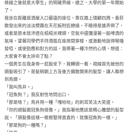
條線之後就是大學生」的明確界線，總之，大學的第一年開始
齡球館，從聯誼現場到追查竊案的街頭，穿梭在世界和平與聯
了。

誼萬歲之間，他們如何做出青春無悔的抉擇？

我坐在距離居酒屋入口最遠的座位，靠在牆上環顧四周。香菸
又如何在看不清前方時，仍能勇敢與未知戰鬥？

散發出來的淡淡煙霧在天花板附近繚繞，不曉得是誰弄倒了，
三男二女的奇數組合，愛恨分明的偶數配對

或者是原本就滲透在榻榻米裡頭，空氣中還彌漫著一股啤酒的
伊坂幸太郎 筆下最動人的青春冒險物語
氣味。望著同學們手持酒瓶在座席間穿梭，或激動地說得喉嚨
發啞，或使勁應和對方的話，我帶著一種冷然的心情，想道：
大家會不會太拚命了點？

一個男生在我身旁一屁股坐下，我轉頭一看，視線首先被他的
頭髮吸引了。是髮稍朝上方及後方擴散開來的髮型，讓人聯想
到鳥類。

「我叫鳥井。」

「冠魚狗？」我反射性地問出口。

「那是啥？」鳥井用一種「嘎哈哈」的刺耳笑法大笑道。

「你的頭髮跟冠魚狗很像。」我指著他應該是精心雕塑的髮型
說。「頭髮像這樣一根根豎得直直的，就像冠魚狗一樣。」

「那是狗的一種嗎？」
