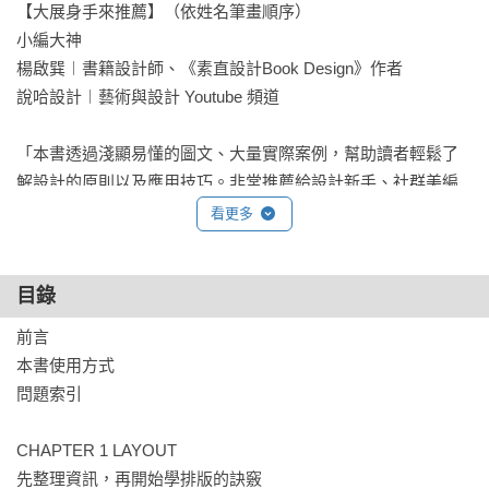
【大展身手來推薦】（依姓名筆畫順序）

小編大神

楊啟巽︱書籍設計師、《素直設計Book Design》作者

說哈設計︱藝術與設計 Youtube 頻道

「本書透過淺顯易懂的圖文、大量實際案例，幫助讀者輕鬆了
解設計的原則以及應用技巧。非常推薦給設計新手、社群美編
以及想要提升設計能力的你！」──小編大神

看更多
「這是一本讓全民美感提升的好書。」──楊啟巽︱書籍設計
目錄
師、《素直設計Book Design》作者

前言

「這本書提供許多超實用的排版技巧，以及升級畫面質感的訣
本書使用方式

竅，這本書絕對可以成為排版設計的啟蒙工具寶典！」──說哈
問題索引

設計︱藝術與設計 Youtube 頻道
CHAPTER 1 LAYOUT 

先整理資訊，再開始學排版的訣竅
