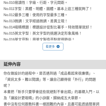
No.010易讀性︱字級、行距、字元間距。

No.011字型︱黑體、明體、圓體。基本上這三種就夠了！

No.012最多三種︱使用的字型最多三種。

No.013微調︱文字經過微調，差異立現！

No.014吸睛標題︱標題設計從對比著手，特效簡單就好！

No.015英文字型︱英文字型的挑選決定形象風格！

No.016英文亮點︱用英文製造亮點就很時尚！

看更多
小捷徑︱選擇困難救星！常用字型

專欄2︱字型家族很方便！

延伸內容
CHAPTER 3 COLOR 

你在做設計的過程中，是否遇到過「成品看起來很廉價」、
一色或三色都很好！配色點子

「資訊太多，難以閱讀」等，讓自己顯得很「外行」的問題
呢？

No.017色彩印象︱認識色彩心理學。

本書把「新手只要學會這些就絕對不會出錯」的基礎入門，以
No.018單色︱只用一個顏色也能做設計！

及「讓設計更吸睛」的小訣竅，歸納成五大章節。

No.019三色︱三個顏色做出質感設計！

書中沒有任何跟教科書一樣困難的內容，且盡可能透過簡單詞