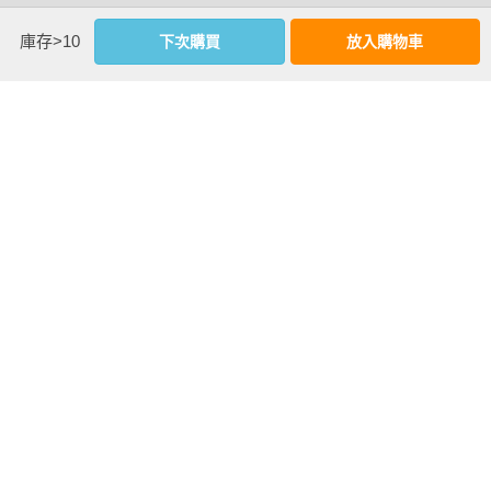
基本資料
CHAPTER 5 DECORATION 

庫存>10
下次購買
放入購物車
完成度大增的最後裝飾

作者：
ingectar-e
出版社：
積木文化
No.027資訊圖像化︱infographic清爽吸睛！

城邦書號：VQ0077

No.028邊框︱邊框要走簡約風。

ISBN：9789864595129

No.029 線與點︱簡單又不簡單的線與點。

出版日期：2023-08-31

No.030實物︱不經意地使用實物素材。

譯者：
黃薇嬪
No.031各種線條︱用線條加強對比！

書系：
Design+
No.032幾何圖形︱幾何圖形是很好的裝飾

規格：PUR膠裝 / 全彩 / 240頁 / 17cm×23cm                
小捷徑︱簡單！線與幾何圖形素材集

相關書籍
專欄5︱邁向設計高手之路
同書系
同分類
同出版社