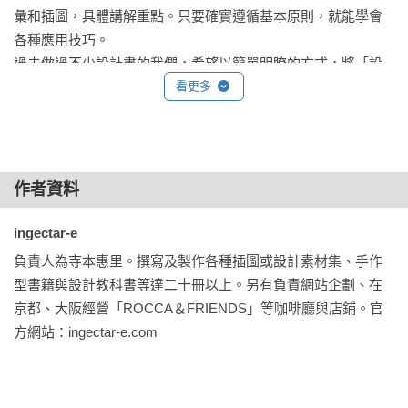
No.020形象與色調︱從四大色調中找出符合風格形象的顏色。

彙和插圖，具體講解重點。只要確實遵循基本原則，就能學會
各種應用技巧。

小捷徑︱選擇困難救星！按照形象分類的三色調色盤

過去做過不少設計書的我們，希望以簡單明瞭的方式，將「設
專欄3︱色彩的基本原理

計的基本」傳授給需要的大家。
看更多
CHAPTER 4 VISUAL 

一張圖勝過千言萬語

作者資料
No.021攝影與插畫︱加入圖片試試看。

No.022圖文排版︱發揮圖片效果的排版祕訣！

ingectar-e 
No.023裁切︱裁切圖片以突顯想傳達的內容。

負責人為寺本惠里。撰寫及製作各種插圖或設計素材集、手作
No.024修圖︱水噹噹修圖技巧！

型書籍與設計教科書等達二十冊以上。另有負責網站企劃、在
No.025插畫︱必須符合情境。

京都、大阪經營「ROCCA＆FRIENDS」等咖啡廳與店鋪。官
No.026圖表設計︱圖表設計請走簡單路線！

方網站：ingectar-e.com
小捷徑︱找圖好輕鬆！攝影＆插畫素材網站

專欄4︱巧妙地安排文字
