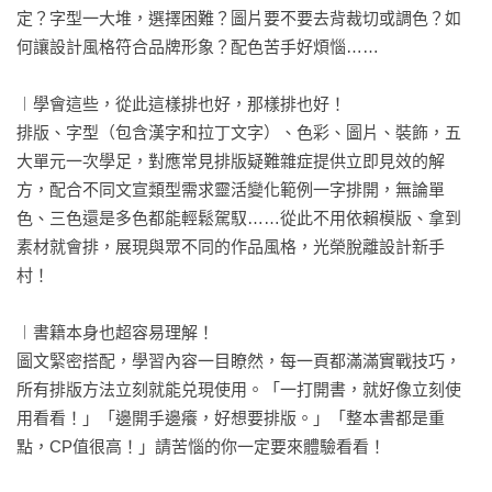
定？字型一大堆，選擇困難？圖片要不要去背裁切或調色？如
何讓設計風格符合品牌形象？配色苦手好煩惱……

︱學會這些，從此這樣排也好，那樣排也好！

排版、字型（包含漢字和拉丁文字）、色彩、圖片、裝飾，五
大單元一次學足，對應常見排版疑難雜症提供立即見效的解
方，配合不同文宣類型需求靈活變化範例一字排開，無論單
色、三色還是多色都能輕鬆駕馭……從此不用依賴模版、拿到
素材就會排，展現與眾不同的作品風格，光榮脫離設計新手
村！

︱書籍本身也超容易理解！

圖文緊密搭配，學習內容一目瞭然，每一頁都滿滿實戰技巧，
所有排版方法立刻就能兑現使用。「一打開書，就好像立刻使
用看看！」「邊開手邊癢，好想要排版。」「整本書都是重
點，CP值很高！」請苦惱的你一定要來體驗看看！
