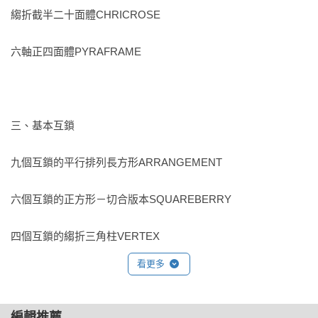
縐折截半二十面體CHRICROSE

‧精確參數建模x線框摺紙組合技巧！從紙張裁切、零件折疊、
成品組裝，複雜的摺紙藝術巧妙成型！

六軸正四面體PYRAFRAME

‧7種線框摺紙類型x20個原創經典結構x清晰圖例步驟說明，輕
鬆解構多面體，看似精緻高難度卻不複雜了！

‧簡單、中階、進階到挑戰級，難易度分級，逐步完成更有成
就感！

三、基本互鎖

九個互鎖的平行排列長方形ARRANGEMENT

六個互鎖的正方形－切合版本SQUAREBERRY

四個互鎖的縐折三角柱VERTEX

看更多
四、扭轉框架

編輯推薦