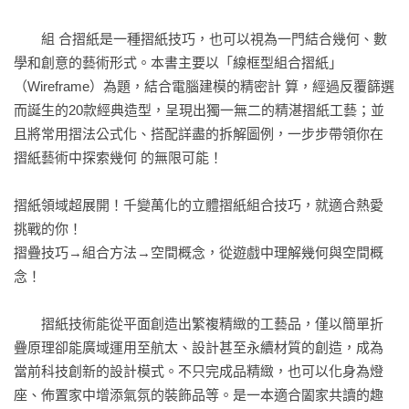
　　組 合摺紙是一種摺紙技巧，也可以視為一門結合幾何、數
學和創意的藝術形式。本書主要以「線框型組合摺紙」
（Wireframe）為題，結合電腦建模的精密計 算，經過反覆篩選
而誕生的20款經典造型，呈現出獨一無二的精湛摺紙工藝；並
且將常用摺法公式化、搭配詳盡的拆解圖例，一步步帶領你在
摺紙藝術中探索幾何 的無限可能！

摺紙領域超展開！千變萬化的立體摺紙組合技巧，就適合熱愛
挑戰的你！

摺疊技巧→組合方法→空間概念，從遊戲中理解幾何與空間概
念！

　　摺紙技術能從平面創造出繁複精緻的工藝品，僅以簡單折
疊原理卻能廣域運用至航太、設計甚至永續材質的創造，成為
當前科技創新的設計模式。不只完成品精緻，也可以化身為燈
座、佈置家中增添氣氛的裝飾品等。是一本適合闔家共讀的趣