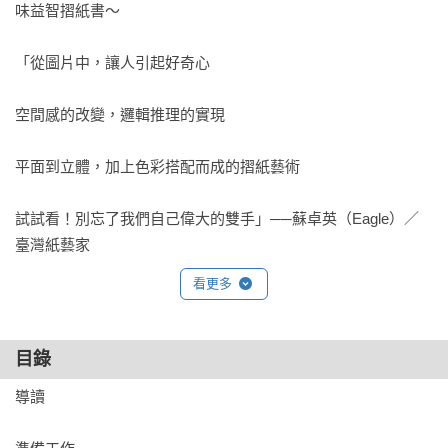
味益智摺紙書～

「從圖片中，讓人引起好奇心

空間感的改變，邏輯推理的實現

平面到立體，加上色彩搭配而成的摺紙藝術

試試看！別忘了我們自己偉大的雙手」──蘇卓英（Eagle）／
臺灣紙藝家

看更多
「我總會讚嘆那些在大自然中的和諧與美，這背後其實充滿了
目錄
許多的數學。而本書利用了極其精細的運算重現這自然的
導讀

美。」──莊嘉豪／頹廢摺學家 
