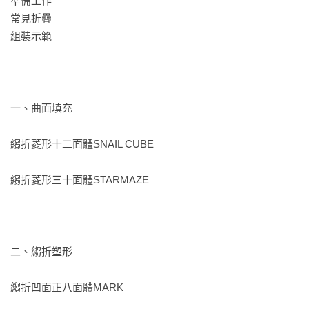
準備工作

常見折疊

組裝示範

【達人推薦】（按姓名順序排列）

莊嘉豪    頹廢摺學家

一、曲面填充

連崇馨 臺灣摺紙協會

縐折菱形十二面體SNAIL CUBE

賴以威　國立臺灣師範大學電機系助理教授／數感實驗室創辦
人 

縐折菱形三十面體STARMAZE

蘇卓英（Eagle）　臺灣紙藝家／2011年榮獲「全球華文部落
格」評審團特別獎

二、縐折塑形

縐折凹面正八面體MARK

【本書特色】
