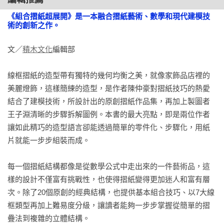
《組合摺紙超展開》是一本融合摺紙藝術、數學和現代建模技
四個互鎖的扭轉正三角雙椎QUARTET

術的創新之作。
縐折的五重四面體（一）WRINKLED FIT I

文／
積木文化
編輯部

縐折的五重四面體（二）WRINKLED FIT II

線框摺紙的造型帶有獨特的幾何均衡之美，就像家飾品店裡的
美麗燈飾，這樣簡練的造型，是作者陳仲豪對摺紙技巧的熱愛
六個互鎖的扭轉正五角雙椎VENTRIXON

結合了建模技術，所設計出的原創摺紙作品集，再加上製圖者
王子淵清晰的步驟拆解圖例。本書的最大亮點，即是兩位作者
讓如此精巧的造型語言卻能透過簡單的零件化、步驟化，用紙
片就能一步步組裝而成。

五、滑片零件

每一個摺紙結構都像是從數學公式中走出來的一件藝術品，這
四重互鎖扭轉六邊形QUAZLE

樣的設計不僅富有挑戰性，也使得摺紙變得更加迷人和富有層
次。除了20個原創的經典結構，也提供基本組合技巧、以7大線
十重互鎖扭轉六邊形FLORAL

框類型再加上難易度分級，讓讀者能夠一步步掌握從簡單的摺
疊法到複雜的立體結構。
