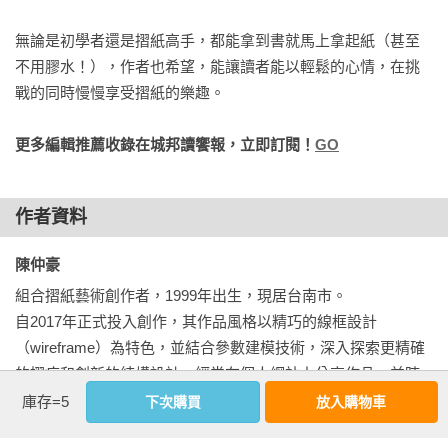
無論是初學者還是摺紙高手，都能拿到書就馬上拿起紙（甚至
六、自相編織

不用膠水！），作者也希望，能讓讀者能以輕鬆的心情，在挑
戰的同時慢慢享受摺紙的樂趣。
縐褶連接的雙層十字結構體RECONNECTION

更多編輯推薦收錄在城邦讀饗報，立即訂閱！
GO
自相編織的正二十面體PENTILOPE

作者資料
自相編織的正八面體SPLASH

陳仲豪 
自相編織的菱形十二面體HEXAMIX

組合摺紙藝術創作者，1999年出生，現居台南市。

自2017年正式投入創作，其作品風格以精巧的線框設計
（wireframe）為特色，並結合參數建模技術，深入探索更精確
七、二元零件

的摺痕和創新的結構設計。經常在個人網站上分享作品，並時
常受邀於國際線上活動中進行作品教學。此外，他也將組合摺
庫存=5
下次購買
放入購物車
兩個互鎖的自相連結四面體ANTENNA

紙的設計理念應用於市集的裝置藝術中。
