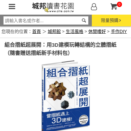
0
限量預購
您現在的位置：
首頁
＞
城邦館
>
生活風格
>
休閒嗜好
>
手作DIY
組合摺紙超展開：用3D建模玩轉結構的立體摺紙
（隨書贈送摺紙新手材料包）