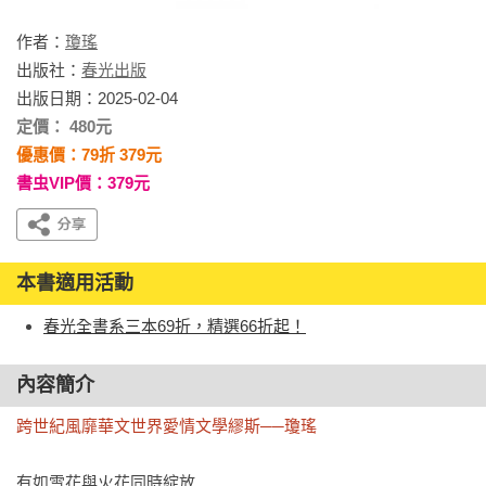
作者：
瓊瑤
出版社：
春光出版
出版日期：2025-02-04
定價： 480元
優惠價：79折 379元
書虫VIP價：379元
本書適用活動
春光全書系三本69折，精選66折起！
內容簡介
跨世紀風靡華文世界愛情文學繆斯──瓊瑤
有如雪花與火花同時綻放
