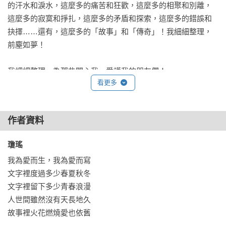
的汗水和淚水，這麼多的痛苦和狂歡，這麼多的相聚和別離，
這麼多的寂寞和掙扎，這麼多的矛盾和探索，這麼多的錯誤和
抉擇……還有，這麼多的「故事」和「傳奇」！我細細整理，
前塵如夢！

我細細整理，為那些關心我、愛護我的朋友們！

看更多
且聽我「從頭細述」！

 我的故事，開始在我出生以前。我必須先從我父母的故事說
作者資料
起。我父親名叫陳致平，祖籍湖南衡陽，出生於南京，長大於
北京。我母親名叫袁行恕，祖籍江蘇武進，出生於北京，也長
瓊瑤 
大於北京。北京，可以說是我父母兩個人的第二故鄉，他們在
我為愛而生，我為愛而寫

這兒長大，在這兒相遇，在這兒相戀，在這兒結婚。

文字裡度過多少春夏秋冬

文字裡留下多少青春浪漫

他們從相遇到結婚，就帶著些浪漫和傳奇的色彩。那時，我母
人世間雖然沒有天長地久

親在北京的「兩吉女中」讀書，父親在兩吉女中教書，就這樣
故事裡火花燃燒愛也依舊

結下一段師生姻緣。據說，他們的結合，也經過了一番奮鬥和