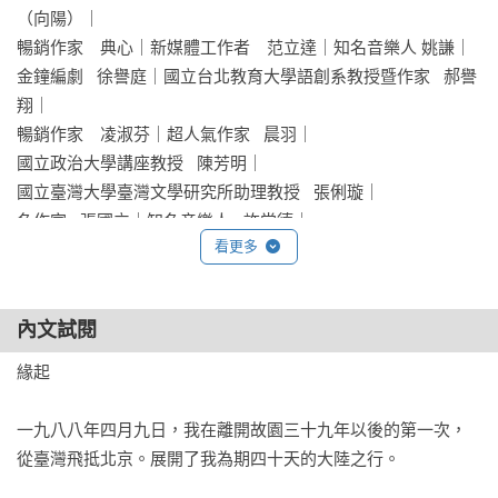
（向陽）｜

暢銷作家　典心｜新媒體工作者　范立達｜知名音樂人 姚謙｜

金鐘編劇   徐譽庭｜國立台北教育大學語創系教授暨作家   郝譽
翔｜

暢銷作家　凌淑芬｜超人氣作家   晨羽｜

國立政治大學講座教授   陳芳明｜

國立臺灣大學臺灣文學研究所助理教授   張俐璇｜

名作家   張國立｜知名音樂人   許常德｜

看更多
讀書共和國出版集團發行人   曾大福｜

國立臺灣大學臺灣文學研究所所長暨教授   黃美娥｜

華文創總監製   葉如芬｜名作家   楊照｜名主持人   蔡詩萍｜

內文試閱
知名影評人   塗翔文｜
緣起

一九八八年四月九日，我在離開故園三十九年以後的第一次，
從臺灣飛抵北京。展開了我為期四十天的大陸之行。
