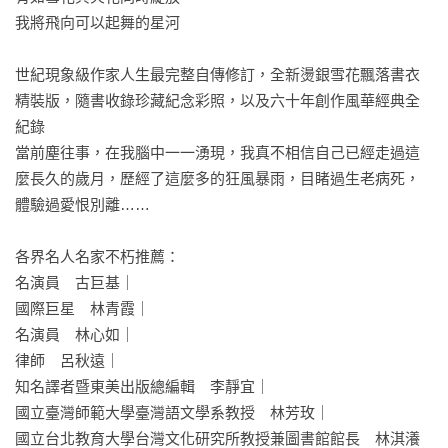
我將飛向可以起舞的星河

世紀現象級作家人生最完整自傳修訂，全新燙銀雪花飄落書衣
精裝版，隨書收錄珍藏紀念彩照，以及六十年創作風華經典全
紀錄

當前塵往事，在我腦中一一湧現，我真不相信自己已經走過這
麼長久的歲月，歷經了這麼多的狂風暴雨，目睹過生老病死，
體驗過愛恨別離……

各界名人名家不朽推薦：

名演員　古巨基｜

國際巨星　林青霞｜

名演員　林心如｜

律師　呂秋遠｜

知名譯者暨東美出版總編輯　李靜宜｜

國立臺灣師範大學臺灣語文學系教授　林芳玫｜

國立台北教育大學台灣文化研究所教授兼圖書館館長　林淇瀁