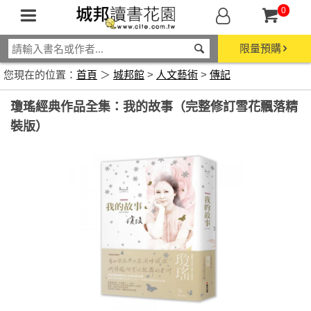
0
限量預購
您現在的位置：
首頁
＞
城邦館
>
人文藝術
>
傳記
瓊瑤經典作品全集：我的故事（完整修訂雪花飄落精
裝版）