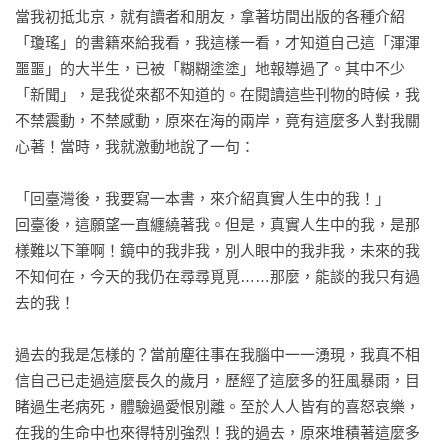
當我初抵北京，就有讀者和朋友，拿著坊間出版的各種介紹
「瓊瑤」的書籍來給我看，我這樣一看，才知道自己這「渾渾
噩噩」的大半生，已被「糊糊塗塗」地報導過了。其中不少
「新聞」，是我從來都不知道的。在閱讀這些刊物的時候，我
不禁震動，不禁感動，原來在海的兩岸，竟有這麼多人對我關
心著！當時，我就激動地說了一句：

「回臺灣後，我要寫一本書，來介紹真實人生中的我！」

回臺後，這願望一直纏繞著我。但是，真實人生中的我，是那
樣難以下筆啊！鏡中的我非我，別人眼中的我非我，未來的我
不知何在，今天的我仍在尋尋覓覓……那麼，能談的我只有過
去的我！

過去的我是怎樣的？當前塵往事在我腦中一一湧現，我真不相
信自己已走過這麼長久的歲月，歷經了這麼多的狂風暴雨，目
睹過生老病死，體驗過愛恨別離。至於人人皆有的喜怒哀樂，
在我的生命中也來得特別強烈！我的過去，原來堆積著這麼多