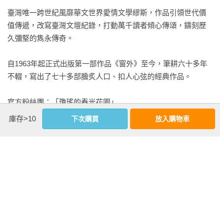
掙扎，因為母親有個大家族，她是典型的大家閨秀，家教非常
臺灣唯一跨世紀風靡華文世界愛情文學繆斯，作品引領世代價
嚴謹。而父親卻獨居於北京，生活有些瀟灑不羈。

值傳遞，改寫臺灣文壇紀錄，打動萬千讀者傾心傳頌，鑄刻歷
久彌堅的雋永傳奇。

外祖父對父親摸不清底細，對於母親這段婚事，非常遲疑。遠
在湖南的祖父知道之後，立刻寫了一封長長的信給外祖父，代
自1963年起正式出版第一部作品《窗外》至今，筆耕六十多年
子求婚。據說，外祖父一讀完這封信，立刻大大嘆賞，說：
不輟，寫出了七十多部膾炙人口、扣人心弦的經典作品。

「虎父怎會有犬子！父親有這麼好的文筆，兒子還會弱嗎？」 
於是，父親和母親結婚了。他們結婚那年，父親二十七歲，母
官方粉絲團：「瓊瑤的春光花園」
親剛剛二十。 年輕時代的母親，非常好勝，非常要強，學習力
https://www.facebook.com/ChiungYao0420/
也非常旺盛。

庫存>10
下次購買
放入購物車
結婚後，她仍然不想放棄學業，所以進入北平藝專，開始學
看更多
畫。事實上，琴棋書畫、詩詞歌賦，是母親自幼不曾間斷的家
庭課程，她對於繪畫和詩詞，愛之如命。   在我出生前後的許多
事，我都只能用「據說」兩個字來開始。 

基本資料
作者：
瓊瑤
據說，母親和父親結婚時，就有個附帶條件：婚可以結，學業
出版社：
春光出版
不能停！所以，母親一點也不想當「母親」，她還要繼續念