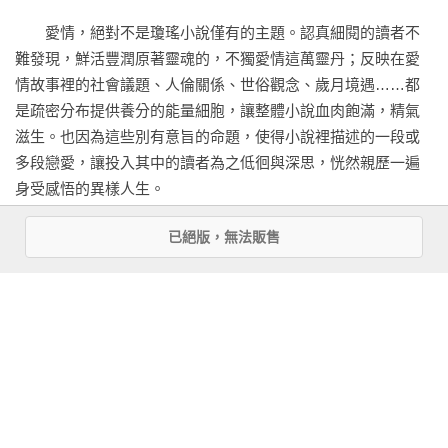
版本。書中金句長短不一，含人生雋語，為處世警句，傳情致
　　愛情，絕對不是瓊瑤小說僅有的主題。認真細閱的讀者不
意，寄趣託志；一語雙關，一唱三嘆；句句金句，直陳世態人
難發現，鮮活豐潤原著靈魂的，不獨愛情這萬靈丹；反映在愛
事萬千色相。感言、諫言、詩言、趣言、聖賢格言、蜜語甜
情故事裡的社會議題、人倫關係、世俗觀念、歲月境遇……都
言⋯⋯都在此書流金溢彩，吐艷凝香。是作者筆下人物待人應
是疏密分布提供養分的能量細胞，讓整體小說血肉飽滿，精氣
世的言行觀點，亦是作者曲筆投射的普世思想。語句大部分出
滋生。也因為這些別有意旨的命題，使得小說裡描述的一段或
自原小說人物對白，一小部分是人物心理活動潛臺詞，或是作
多段戀愛，讓投入其中的讀者為之低徊與深思，恍然親歷一遍
者順應情節添加主觀旁白。所錄句子其後，除標記以相關小說
身受感悟的異樣人生。

人名，並註明出處以小說章節。精選自各小說耐讀堪記妙語佳
句，一概根據小說出版年份依序排列，以瓊瑤長篇小說處女作
已絕版，無法販售
　　幾乎每一部瓊瑤小說書名，都取自古典詩詞裡的經典金
《窗外》開始，直到目前最新的一部共五卷古裝小說《梅花英
句。由此詩句呈現色彩鮮明的文字意境，於焉展開層次分明的
雄夢》。宛如串珠連起不同小說人物真摯話語，情感深刻，心
人情故事。開首這一篇章，一書一金句，取錄每部瓊瑤作品中
智玲瓏；世情洞燭的慧語恆言，珠光熠熠輝映書裡書外人生。

最能凸顯題旨、亦與書名相關的重點語句。見微知著，選出一
句或數句，以此識別各小說選材之異同，格局之巨細。即使小
　　全書分作七個篇章，計有「書名點題金句」、「刻骨銘心
說主題有所重複，當知作者表現方式別出機杼；對讀者而言，
金句、「抒懷明志金句」、「紅塵閱歷金句」、「品詩論藝金
每讀新的一部，猶是充滿收穫的閱讀體驗。

句」、「還珠趣味金句」，以及「浮生若夢金句」。但看篇名
言簡意賅，讀者當知瓊瑤語錄在此書之歸納分類。瓊瑤作品除