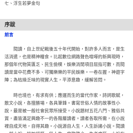
七、浮生若夢金句
序跋
前言
　　閱讀，自上世紀戰後五十年代開始，對許多人而言，是生
活消遣，也是精神糧食。比起數位網路聲色喧嘩的新興現時，
那個年代物質匱乏、民生儉樸，娛樂消閒項目屈指可數，而閱
讀是當中花費不多、可獨樂樂的平民娛樂。一卷在握，神遊字
陣；為枯燥乏味的現實人生，平添意趣，緩解苦悶。

　　時也境也，有求有供；應運而生的當代作家，詩詞歌賦，
散文小說，各擅勝場，各具筆鋒。書寫世俗人情的故事性小
說，最是被一般社會民眾所接受。小說題材五花八門、雅俗共
賞，盡皆滿足興趣不一的各階層讀者。讀者各取所需，在小說
裡自成天地，自得其趣。小說源自人生，人生訴諸小說。閱讀