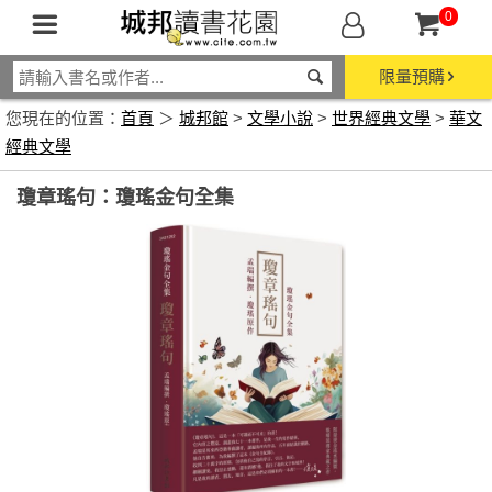
0
限量預購
您現在的位置：
首頁
＞
城邦館
>
文學小說
>
世界經典文學
>
華文
經典文學
瓊章瑤句：瓊瑤金句全集