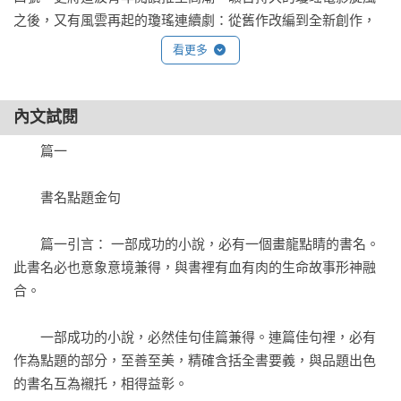
之後，又有風雲再起的瓊瑤連續劇：從舊作改編到全新創作，
戲劇時代背景囊括現代、民初、清代。加上原創劇本改寫的全
看更多
新古裝小說，繼續帶動「閱讀瓊瑤」的新生代。橫跨兩個世紀
逾六十年，故事舞臺從現代敘述到古裝代言，小說作品數量至
今合計七十一，可以說，不懈筆耕的瓊瑤，其讀者群至今起碼
內文試閱
已有三代。

　　篇一

　　和同時代作家相比，兼得三代讀者擁護的作家並不算多。
　　書名點題金句

有幸繼往開來得此殊榮，可見瓊瑤小說在讀者群中不容忽視的
存在，無遠弗屆的影響。誠然，是年輕成名的瓊瑤天生具備寫
　　篇一引言： 一部成功的小說，必有一個畫龍點睛的書名。
作熱忱，鍥而不捨一生與文字為伍，從爬格子到敲鍵盤，成此
此書名必也意象意境兼得，與書裡有血有肉的生命故事形神融
為數可觀的創作量。也是這些言之有物、彰顯時代特色、承載
合。

作者各時期思想的小說，造就不斷層的老中青三代讀者。

　　一部成功的小說，必然佳句佳篇兼得。連篇佳句裡，必有
　　讀者手中此書，書名曰之《瓊章瑤句》，顧名思義，摘錄
作為點題的部分，至善至美，精確含括全書要義，與品題出色
並涵納瓊瑤作品中堪稱「金句」的經典語錄。金句取自城邦春
的書名互為襯托，相得益彰。

光出版《瓊瑤經典作品全集》，亦是瓊瑤自稱「浴火重生」的