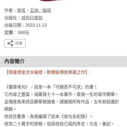
作者：
瓊瑤
、
孟瑞／編撰
出版社：
城邦印書館
出版日期：2023-11-13
定價： 550元
內容簡介
【限量燙金流水編號，軟精裝傳家典藏之作】
《瓊章瑤句》，這是一本「可遇而不可求」的書！

它內容之豐富，涵蓋我七十一本著作，是我一生的寫作精華。

孟瑞是馬來西亞籍華裔讀者，讀遍我所有作品，五年前結識於
網路。

他自告奮勇，為我編撰了這本《金句全紀錄》。

收到二十萬字的原稿，包括他自己寫的序言，引言，後記。
