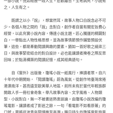
一部小說，恍如經歷一段人生。悲歡離合，生老病死，小說有
之，人生有之。

　　既謂之以小「說」，想當然耳，故事人物口白說念必不可
少。各個人物之間的「說」念對白，創作者自當有關宏旨費心
經營，以此充實小說內容，傳達小說主題。匠心獨運的精闢對
白，一舉點出人物性格思想，並為故事情節預作鋪墊預設伏
筆，這些，都是牽動閱讀興趣的要素。猶如一首好歌之繞梁三
日，與故事緊密結合的對白設計，必也能讓讀者掩卷之際反思
回味；於點滴構築的閱讀記憶，成其經典語句。

　　自《窗外》出版後，瓊瑤小說一紙風行，捧讀者眾。自六
十年代中期開始，「閱讀瓊瑤」蔚為風氣，從創作地臺灣席捲
港澳南洋，甚而遠至歐美華人地區，前所未有於當代年輕族群
開啟人手一冊社會奇象。舉凡故事內容、文字風格、人物類
型、小說對白，無一不被書迷熱衷談論。由瓊瑤小說改編的瓊
瑤電影，讓讀者成了影迷之餘，一句「看電影不如看原著」的
口號，更將這波青年閱讀推至高潮。曠日持久的瓊瑤電影旋風