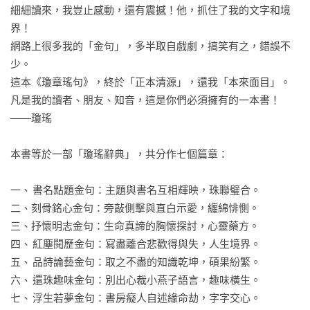
細細讀來，我豈止感動，還有震撼！他，抓住了我的文字和境
界！

網路上很多我的「金句」，多半取自戲劇，搞笑有之，錯誤不
少。

這本《瓊章瑤句》，終於「正本清源」，還我「本來面目」。

凡是我的讀者、朋友、知音，這是你們必須擁有的一本書！

——瓊瑤

本書等於一部「瓊瑤辭典」，共分作七個篇章：

一、	書名點題金句：主題與書名互相輝映，珠聯璧合。

二、刻骨銘心金句：旁敲側擊與直白示愛，纏綿悱惻。

三、抒懷明志金句：生命真諦的胸懷探討，心靈藥方。 

四、	紅塵閱歷金句：寫盡離合悲歡得與失，人生境界。 

五、	品詩論藝金句：取之不盡的知識乾坤，碩果紛繁。

六、	還珠趣味金句：別出心裁小燕子語言，趣味橫生。

七、	浮生若夢金句：書房癡人自述緣命劫，字字交心。
