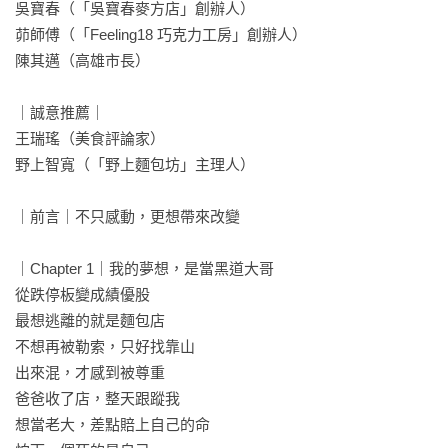
吳寶春（「吳寶春麥方店」創辦人）

茆師傅（「Feeling18 巧克力工房」創辦人）

陳其邁（高雄市長）

｜誠意推薦｜

王瑞瑤（美食評論家）

野上智寬（「野上麵包坊」主理人）

｜前言｜不只感動，更想帶來改變 

｜Chapter 1｜我的夢想，是當黑道大哥

從跌停板變成績優股

最想逃離的就是麵包店

不想再被勒索，只好找靠山

出來混，才感到被尊重

爸爸收了店，整天跟蹤我

想當老大，差點賠上自己的命
