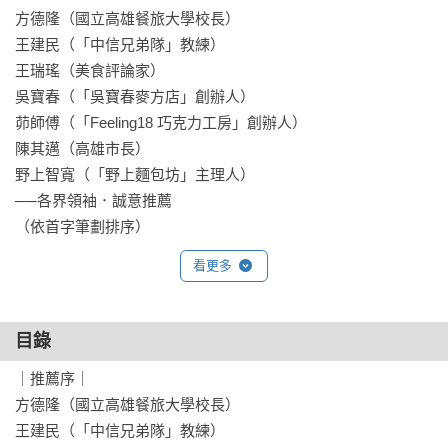
方德隆（國立高雄餐旅大學校長）

王建民（「中信兄弟隊」教練）

王瑞瑤（美食評論家）

吳寶春（「吳寶春麥方店」創辦人）

茆師傅（「Feeling18 巧克力工房」創辦人）

陳其邁（高雄市長）

野上智寬（「野上麵包坊」主理人）

──各界領袖．誠意推薦

（依首字筆劃排序）
看更多
目錄
｜推薦序｜

方德隆（國立高雄餐旅大學校長）

王建民（「中信兄弟隊」教練）
