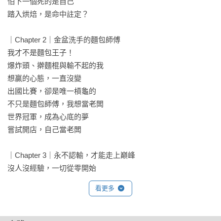
怕下一個死的是自己

踏入烘焙，是命中註定？

｜Chapter 2｜金盆洗手的麵包師傅

我才不是麵包王子！

爆炸頭、擀麵棍與輸不起的我

想贏的心態，一直沒變

出國比賽，卻是唯一槓龜的

不只是麵包師傅，我想當老闆

世界冠軍，成為心底的夢

嘗試開店，自己當老闆

｜Chapter 3｜永不認輸，才能走上巔峰

沒人沒經驗，一切從零開始

把生命經驗，融入藝術麵包

看更多
首次參賽，就用臺灣文化震撼世界

賽前換主題，差點崩潰棄賽

我只想知道自己輸在哪
