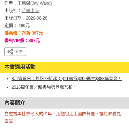
作者：
王鵬傑(Jay Wang)
出版社：
時報出版
出版日期：2026-06-26
定價： 490元
優惠價：79折 387元
書虫VIP價：387元
本書適用活動
8月會員日：外版79折起；$1199折$200再抽$888購書金！
2026周年慶／新書強勢登場75折！
內容簡介
立志當黑社會老大的少年，用麵包走上國際舞臺，讓世界看見
臺灣！