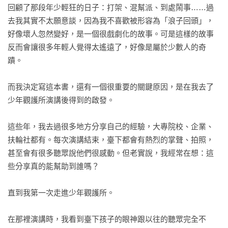
回顧了那段年少輕狂的日子：打架、混幫派、到處鬧事……過
世界冠軍，也要面對現實

去我其實不太願意談，因為我不喜歡被形容為「浪子回頭」，
認識到「學習的格局」

好像壞人忽然變好，是一個很戲劇化的故事。可是這樣的故事
想法多了，腳步反而慢了

反而會讓很多年輕人覺得太遙遠了，好像是屬於少數人的奇
從五家店，收到只剩兩家

蹟。

下一步，打造中央工廠

讓麵包跟上時代潮流

而我決定寫這本書，還有一個很重要的關鍵原因，是在我去了
人才難找，更難的是留住人

少年觀護所演講後得到的啟發。

用「天然」對決「化學」

不只好吃、還很貼心的麵包

這些年，我去過很多地方分享自己的經驗，大專院校、企業、
與客人組成麵包同好會

扶輪社都有。每次演講結束，臺下都會有熱烈的掌聲、拍照，
麵包，永遠需要進步

甚至會有很多聽眾說他們很感動。但老實說，我經常在想：這
些分享真的能幫助到誰嗎？

｜Chapter 5｜做麵包，永無止盡的大冒險

把簡單做成雋永

直到我第一次走進少年觀護所。

過度追求，反而踢到鐵板

超越童年記憶的蛋黃酥

在那裡演講時，我看到臺下孩子的眼神跟以往的聽眾完全不
一顆紅豆的良心
