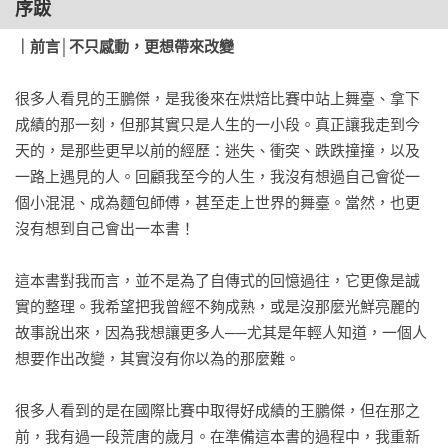
序跋
老將重回戰場，先找回初心

｜前言│不只感動，更想帶來改變
二十七天，決定我的生死

零秒出手！

很多人看見的王鵬傑，是我後來在烘焙比賽中站上舞臺、拿下
連自己也覺得不可思議

成績的那一刻，但那其實只是人生的一小段。真正讓我走到今
帶我看見世界巔峰的寶春師傅

天的，是那些更早以前的經歷：迷失、衝突、跌跌撞撞，以及
培養我心性的野上師傅

一路上遇見的人。回顧我至今的人生，我沒有想過自己會從一
經驗傳承，讓臺灣繼續發光

個小混混、成為麵包師傅，甚至走上世界的舞臺。當然，也更
沒有想到自己會出一本書！

｜Chapter 4｜做麵包、賣麵包，讓你愛上麵包

開店的震撼教育

這本書對我而言，並不是為了自傳式的回憶過往，它更像是誠
你聽到了嗎？是槍聲

實的整理。我希望把我曾經不夠成熟，或是沒那麼光鮮亮麗的
在起跑點上被推了一把

故事說出來，因為我想讓更多人──尤其是年輕人知道，一個人
開幕當天，營收只有六百元

想要作出改變，其實沒有你以為的那麼難。

明明很好吃，為什麼沒人買？

不賣麵包了，改「講」麵包

很多人看到的是在國際比賽中取得好成績的王鵬傑，但在那之
鎂光燈熱潮初體驗

前，我有過一段荒唐的歲月。在準備這本書的過程中，我重新
只會做麵包，不會做生意
