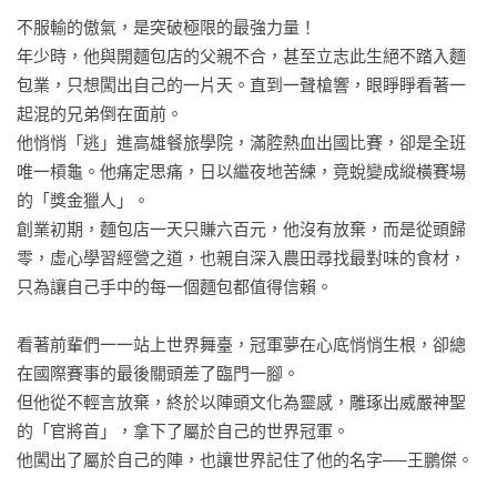
不服輸的傲氣，是突破極限的最強力量！

年少時，他與開麵包店的父親不合，甚至立志此生絕不踏入麵
包業，只想闖出自己的一片天。直到一聲槍響，眼睜睜看著一
起混的兄弟倒在面前。

他悄悄「逃」進高雄餐旅學院，滿腔熱血出國比賽，卻是全班
唯一槓龜。他痛定思痛，日以繼夜地苦練，竟蛻變成縱橫賽場
的「獎金獵人」。

創業初期，麵包店一天只賺六百元，他沒有放棄，而是從頭歸
零，虛心學習經營之道，也親自深入農田尋找最對味的食材，
只為讓自己手中的每一個麵包都值得信賴。 

看著前輩們一一站上世界舞臺，冠軍夢在心底悄悄生根，卻總
在國際賽事的最後關頭差了臨門一腳。

但他從不輕言放棄，終於以陣頭文化為靈感，雕琢出威嚴神聖
的「官將首」，拿下了屬於自己的世界冠軍。

他闖出了屬於自己的陣，也讓世界記住了他的名字──王鵬傑。
