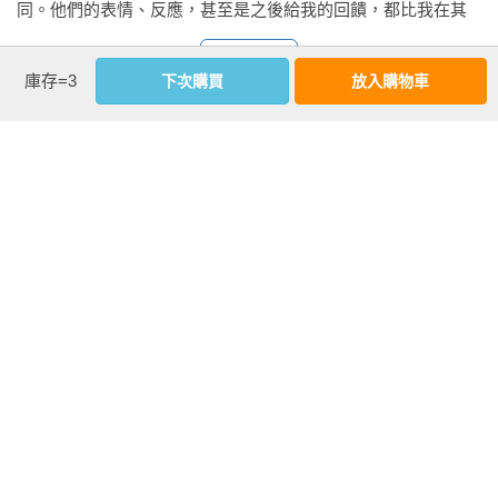
同。他們的表情、反應，甚至是之後給我的回饋，都比我在其
找出好吃紅豆大作戰

他地方感受到的更加真實。有些年紀比較小的孩子，會開玩笑
命定的8號紅豆

看更多
問我：「犯罪是什麼感覺？」而年紀稍微大一點的孩子，則會
在意「吃」，才能安心

庫存=3
下次購買
放入購物車
問：「我如果在這裡待三、五年，出去後還有人會接受我
與在地農民的相知相惜

嗎？」「我要怎麼重新開始？」

紅豆餡鍊成術

延伸內容
不願意賣蛋給我的老闆

★ 期待讀者能透過本書，體會鵬傑踏入「烘焙」這個完全不一
那次演講後，我開始認真思考：如果我的故事能讓這些孩子多
試到讓蛋場老闆點頭

樣的陣時所付出的勇氣，以及最終淬煉出的風采。

想一秒、多猶豫一次，也許就有不同的意義。這讓我下定決
蛋黃酥，可不是蛋黃軟

──方德隆

心，把自己的故事寫下來，說給更多人聽。

蛋黃酥革命，我自己來！

我心中的另一個代表作

☆ 我一直覺得鵬傑師傅厲害的地方，不只是把麵包做好，而是
這本書能夠順利誕生，我最想感謝的就是我的父母，謝謝他們
失敗也是很棒的學習

他不快也不張揚，還能持續相信自己，我覺得不簡單。

從來沒有想過要放棄我。另一個要感謝的，是高雄餐旅大學的
與香檬的一期一會

──王建民

張明旭教授。他在面試會場力排眾議，讓我進入高餐，給予了
總是不在廚房的師傅

我改變人生的契機。我也要感謝吳寶春師傅，我在他身後，親
★ 本書感動我的，正是鵬傑那一路遇神殺神、見鬼殺鬼的精
眼看到他從零開始，一步一步走到世界冠軍。是寶春師傅讓我
｜Chapter 6｜闖出我自己的陣

神，推薦給也想成功的你。

看更多
相信，這件事並不是遙不可及。

犧牲睡眠，換來世界的舞臺

──王瑞瑤

第一次海外授課，深受震撼
