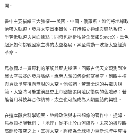
開。

書中主要描繪三大強權──美國、中國、俄羅斯，如何將地緣政
治帶入軌道，發展太空軍事單位、打造獨立通訊與導航系統、
爭奪低軌道與月面據點；同時也評析私營企業如SpaceX、藍色
起源如何挑戰國家主導的太空格局，甚至帶動一波新太空經濟
革命。

馬歇爾以一貫犀利的筆觸與歷史縱深，回顧古代天文觀測到冷
戰太空競賽的發展脈絡，說明人類如何從仰望星空，到將主權
與資源爭奪推向無垠的太空。他強調，若無全球的共識與規
範，太空將可能重演歷史上帝國擴張與殖民衝突的舊戲碼；若
能善用科技與合作精神，太空也可能成為人類團結的契機。

在這本融合科學觀察、地緣政治與未來想像的著作中，提姆・
馬歇爾提醒我們：「地理」從不止於山河疆界，未來的邊界將
高懸於夜空之上。掌握太空，將成為全球權力重新洗牌中奪得