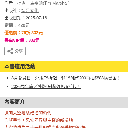
作者：
提姆．馬歇爾(Tim Marshall)
出版社：
遠足文化
出版日期：2025-07-16
定價： 420元
優惠價：79折 332元
書虫VIP價：332元
本書適用活動
8月會員日：外版79折起；$1199折$200再抽$888購書金！
2026周年慶／外版暢銷攻略75折起！
內容簡介
邁向太空地緣政治的時代

仰望星空，思索國界與主權的新樣貌

太空將成為二十一世紀權力與競爭的新戰場