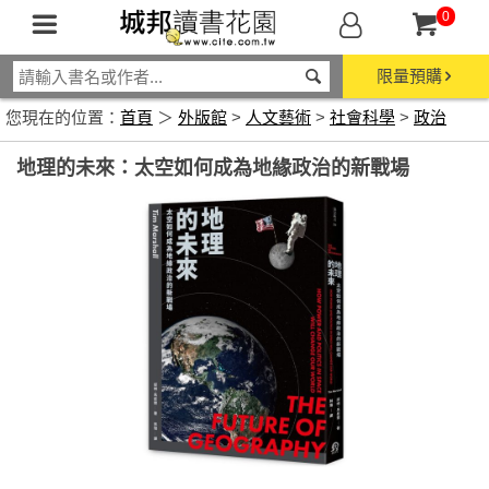
0
限量預購
您現在的位置：
首頁
＞
外版館
>
人文藝術
>
社會科學
>
政治
地理的未來：太空如何成為地緣政治的新戰場