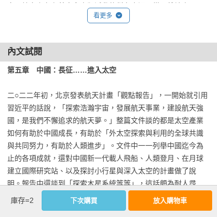
卡門線之上存在著太多人類活動的稀有資源。從距離地表二百
看更多
公里開始的「低地球軌道」，作為通信衛星的存在空間；與距
離地表二千公里處及以上的「中地球軌道」，作為提供人類導
航服務衛星的空間；再到距離地表三萬五千七百八十六公里的
內文試閱
「高地球軌道」，作為軍事衛星、電視、電台與氣象衛星的容
身之處。每一個位階的軌道都有當今美、中、俄等世界強權競
第五章　中國：長征……進入太空
逐的痕跡。而這一本書，很清楚且鉅細靡遺的點出這些強國在
太空中的爭執點。而關心人類歷史、政治、經濟、社會發展的
二○二二年初，北京發表航天計畫「觀點報告」，一開始就引用
文組人，若能好好讀完這本書，就能很清楚的知道天體政治如
習近平的話說，「探索浩瀚宇宙，發展航天事業，建設航天強
何讓美、中或俄羅斯成為下一個世代的地球強權。也可以了解
國，是我們不懈追求的航天夢。」整篇文件談的都是太空產業
這個未來的強權將掌握天體政治哪個關鍵的位置與技術。

如何有助於中國成長，有助於「外太空探索與利用的全球共識
與共同努力，有助於人類進步」。文件中一一列舉中國迄今為
台灣處於被太空競賽影響的第一線
止的各項成就，還對中國新一代載人飛船、人類登月、在月球
建立國際研究站、以及探討小行星與深入太空的計畫做了說
身為台灣的讀者，其實我們最迫切想知道的是在二○二五年的今
明。報告中還談到「探索木星系統等等」，這話頗為耐人尋
天，這些美中俄之間的太空競賽對於台灣的影響為何？誠然，
味，「等等」指的是什麼，只怕大有文章。

庫存=2
下次購買
放入購物車
在本書的第八章，作者點名美俄中三個太空強權之外的其他中