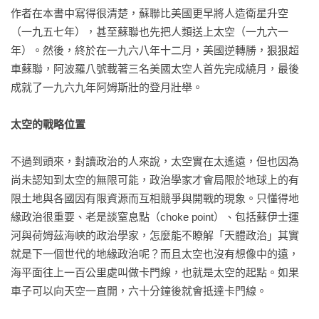
作者在本書中寫得很清楚，蘇聯比美國更早將人造衛星升空
（一九五七年），甚至蘇聯也先把人類送上太空（一九六一
年）。然後，終於在一九六八年十二月，美國逆轉勝，狠狠超
車蘇聯，阿波羅八號載著三名美國太空人首先完成繞月，最後
成就了一九六九年阿姆斯壯的登月壯舉。

太空的戰略位置
不過到頭來，對讀政治的人來說，太空實在太遙遠，但也因為
尚未認知到太空的無限可能，政治學家才會局限於地球上的有
限土地與各國因有限資源而互相競爭與開戰的現象。只懂得地
緣政治很重要、老是談窒息點（choke point）、包括蘇伊士運
河與荷姆茲海峽的政治學家，怎麼能不瞭解「天體政治」其實
就是下一個世代的地緣政治呢？而且太空也沒有想像中的遠，
海平面往上一百公里處叫做卡門線，也就是太空的起點。如果
車子可以向天空一直開，六十分鐘後就會抵達卡門線。
