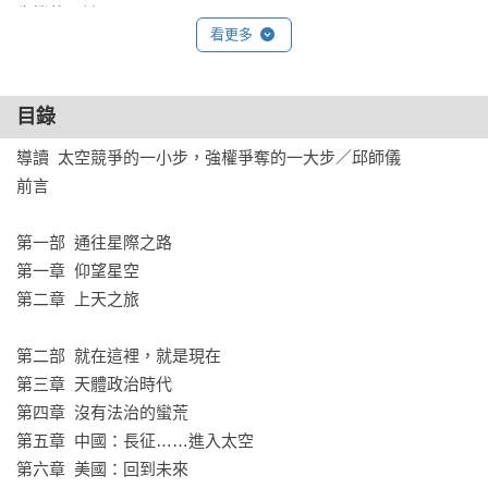
先機的關鍵。
看更多
目錄
導讀  太空競爭的一小步，強權爭奪的一大步／邱師儀

前言

第一部  通往星際之路

第一章  仰望星空

第二章  上天之旅

第二部  就在這裡，就是現在

第三章  天體政治時代

第四章  沒有法治的蠻荒

第五章  中國：長征……進入太空

第六章  美國：回到未來
