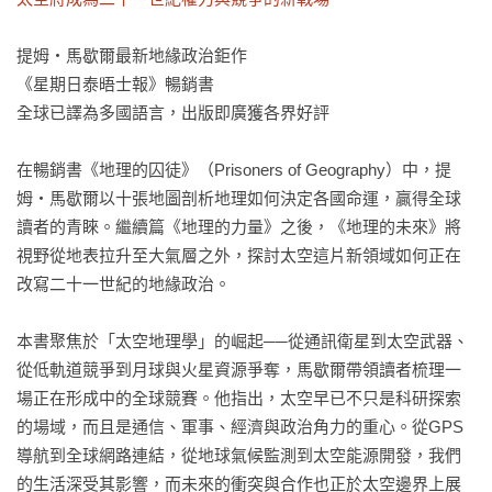
提姆・馬歇爾最新地緣政治鉅作

《星期日泰晤士報》暢銷書

全球已譯為多國語言，出版即廣獲各界好評

在暢銷書《地理的囚徒》（Prisoners of Geography）中，提
姆・馬歇爾以十張地圖剖析地理如何決定各國命運，贏得全球
讀者的青睞。繼續篇《地理的力量》之後，《地理的未來》將
視野從地表拉升至大氣層之外，探討太空這片新領域如何正在
改寫二十一世紀的地緣政治。

本書聚焦於「太空地理學」的崛起──從通訊衛星到太空武器、
從低軌道競爭到月球與火星資源爭奪，馬歇爾帶領讀者梳理一
場正在形成中的全球競賽。他指出，太空早已不只是科研探索
的場域，而且是通信、軍事、經濟與政治角力的重心。從GPS
導航到全球網路連結，從地球氣候監測到太空能源開發，我們
的生活深受其影響，而未來的衝突與合作也正於太空邊界上展