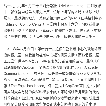
當一九六九年七月二十日阿姆斯壯（Neil Armstrong）在阿波羅
十一號任務中成為人類史上第一位踏上月球的人時，地球上最
緊張、最激動的地方，莫過於德州休士頓的NASA任務控制中心
（Mission Control Center）。當晚十點五十六分，阿姆斯壯踏
出登月小艇「老鷹號」（Eagle）的艙門，站上月球表面，並說
出了歷史性的話：「這是我的一小步，卻是人類的一大步。」

二○一六年八月六日，筆者有幸在這個任務控制中心的玻璃帷幕
後的觀景區，感受當時控制中心裡的興奮之情。而這個觀景區
正是當年供NASA官員、VIP賓客與記者使用的區域。最令人印
象深刻的是CapCom［全名為：指令艙宇航通信員（Capsule 
Communicator）］的角色，這是唯一被允許直接與太空人對話
的人。當時的CapCom是杜克（Charlie Duke），當阿姆斯壯回
報「The Eagle has landed」時，就是由CapCom來回應。對於
研究與太空有關的自然科學家來說，阿姆斯壯登月是劃時代的
科學突破，但對於研究國際關係的政治學者來說，阿姆斯壯登
月卻是美蘇冷戰期間太空競賽正式由美國拔下頭籌的分水嶺。