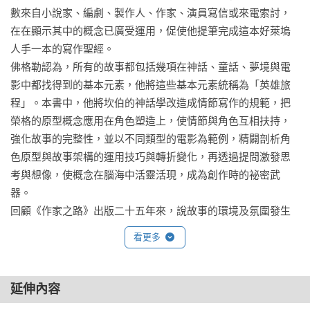
數來自小說家、編劇、製作人、作家、演員寫信或來電索討，
在在顯示其中的概念已廣受運用，促使他提筆完成這本好萊塢
人手一本的寫作聖經。

佛格勒認為，所有的故事都包括幾項在神話、童話、夢境與電
影中都找得到的基本元素，他將這些基本元素統稱為「英雄旅
程」。本書中，他將坎伯的神話學改造成情節寫作的規範，把
榮格的原型概念應用在角色塑造上，使情節與角色互相扶持，
強化故事的完整性，並以不同類型的電影為範例，精闢剖析角
色原型與故事架構的運用技巧與轉折變化，再透過提問激發思
考與想像，使概念在腦海中活靈活現，成為創作時的祕密武
器。

回顧《作家之路》出版二十五年來，說故事的環境及氛圍發生
了許多變化，遊戲與超級英雄系列電影主宰著全球敘事娛樂產
看更多
業，不斷革新的技術和新娛樂傳播方式掀起高質量長篇劇集的
浪潮，但人們似乎也喜歡在手機上觀看幾分鐘或更短時間內起
訖的故事。這既是挑戰也是機會！英雄旅程是對古老模式持久
延伸內容
的更新，具有足夠的靈活性，適用於超長或超短的故事敘述。
