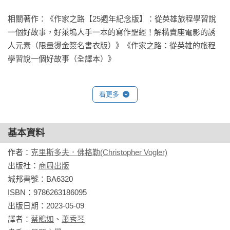
──布魯斯‧喬‧魯賓（Bruce Joel Rubin）

相關著作：《作家之路【25週年紀念版】：從英雄旅程學習說
現在，我們比以往任何時候都更需要勝利和復甦的故事。佛格
《第六感生死戀》編劇

一個好故事，好萊塢人手一本的寫作聖經！解構賣座電影的誘
勒的寫作指南運用電影和小說中的具體實例，為我們提供創作
人元素（限量燙金簽名書衣版）》《作家之路：從英雄的旅程
深度故事和塑造一位英雄的藍圖。

名副其實的編劇大神所賜予的禮物！傳授我一種榜樣，並形塑
學習說一個好故事（全譯本）》
──茉琳．莫德克（Maureen Murdock）《女英雄的旅程》作者

我每個劇本。

有史以來最好的寫作書籍之一。

──傑森・法區（Jason Fuchs）

看更多
──詹姆斯．克利爾（James Clear）著有《原子習慣》

《神力女超人》、《冰原歷險記4》編劇

就像它二十五年前初登場時一樣，是一本非常寶貴的指南，為
基本資料
每當我開展一部新作品，都會重新瀏覽《作家之路》。十八歲
每位說故事者提供了令人讚嘆的資源和靈感。佛格勒的書以當
時第一次讀到它，從此就一直奉為圭臬。

作者：
克里斯多夫．佛格勒(Christopher Vogler)
今廣受大眾喜愛的現代電影為範本，剖析成功故事中的元素，
出版社：
商周出版
只要遵循其中的指導方針和範例，便能確保每次都能寫出可靠
──傑森・席格（Jason Segel）

城邦書號：BA6320

的劇本。

《忘掉負心女》、《大明星小跟班》編劇

ISBN：9786263186095

──史蒂芬．布里茨（Stefan Blitz）《極客原力》總編輯

出版日期：2023-05-09

二十五週年紀念版遠遠超出了初版的核心論點，為我們提供新
譯者：
蔡鵑如
、
蕭秀琴
本書是成千上萬作家書庫中的重要典藏，而［第四版］更龐
的思考方式，較之以往更出乎意料，也更為廣泛、更具啟發性