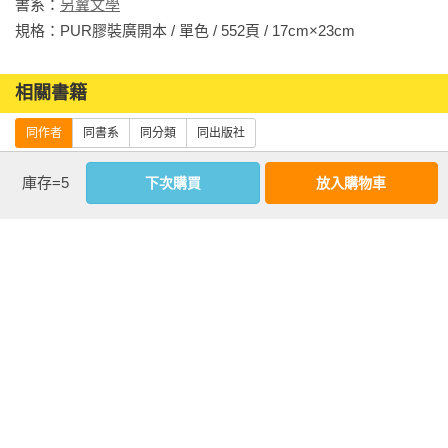
書系：
另翼文學
大、更優、更有必要。從編劇到小說家，每個人都可以在書中
和實用性！

規格：PUR膠裝廣開本 / 單色 / 552頁 / 17cm×23cm                
挖掘到金石般的訊息。

──小佛里斯．戴（Forris Day Jr.）Podcast《清醒一點吧：獨
──布蘭登・戴維斯（Brendan Davis）

相關書籍
立製片》聯合主持人

《活屍美人》、《為舞而生》監製

同作者
同書系
同分類
同出版社
它永遠不會過時，是所有精彩故事的基本藍圖。克里斯多夫．
能巧妙而言簡意賅地寫出引人入勝故事中的複雜人性是多麼困
佛格勒的著作是眾多作家、導演、製作人、製片和學生的資
難，而克里斯是少數的箇中翹楚。相信布萊克．史奈德（Blake 
庫存=5
下次購買
放入購物車
產，他們運用《作家之路》，製作了最令人難忘的電影。必
Snyder）也會對《作家之路》的深遠影響表示讚賞和尊重。

讀！

──羅娜．愛德華茲（Rona Edwards）電視、電影製作人，
──BJ邁克爾（BJ Markel）和傑森．柯林斯基（Jason 
《喜歡，不喜歡》作者

Kolinsky）

《先讓英雄救貓咪》的版權所有人

作家之路【25週
作家之路：從英
為了更加清晰且深入地了解故事的運作，我總是求助於《作家
年紀念版】：從
雄的旅程學習說
之路》。建議未來的學者和藝術家們把克里斯多夫．佛格勒這
現在，我們比以往任何時候都更需要勝利和復甦的故事。佛格
英雄旅程學習說
一個好故事（全
本精彩的作品置於手邊，它是一本清楚易懂、簡明扼要且能鼓
勒的寫作指南運用電影和小說中的具體實例，為我們提供創作
一個好故事，好
譯本）
舞人心的作品。

深度故事和塑造一位英雄的藍圖。

萊塢人手一本的
優惠活動快訊
──艾略特．葛洛夫（Elliot Grove）祈雨舞電影節創始人

寫作聖經！解構