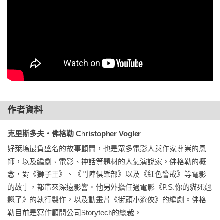
記4》編劇

藍祖蔚︱資深影評人

（依姓氏筆劃排列）

每當我開展一部新作品，都會重新瀏覽《作家之路》。十八歲
時第一次讀到它，從此就一直奉為圭臬。

【全球影業巨擘好評激推】

──傑森・席格（Jason Segel）《忘掉負心女》、《大明星小跟
班》編劇

一切都從這本書開始！

二十五週年紀念版遠遠超出了初版的核心論點，為我們提供新
──戴倫‧艾洛諾夫斯基（Darren Aronofsky）

的思考方式，較之以往更出乎意料，也更為廣泛、更具啟發性
威尼斯影展金獅獎《力挽狂瀾》導演

作者資料
和實用性！

──布蘭登・戴維斯（Brendan Davis）《活屍美人》、《為舞
精彩的劇本是一部好電影的根本，而精彩劇本的基礎就是《作
克里斯多夫‧佛格勒 Christopher Vogler
而生》監製

家之路》。

好萊塢最負盛名的故事顧問，也是眾多電影人與作家尊崇的恩
師，以及編劇、電影、神話等題材的人氣演說家。佛格勒的概
能巧妙而言簡意賅地寫出引人入勝故事中的複雜人性是多麼困
──亞當‧菲爾茲（Adam Fields）

念，對《獅子王》、《鬥陣俱樂部》以及《紅色警戒》等電影
難，而克里斯是少數的箇中翹楚。相信布萊克．史奈德（Blake 
日舞影展觀眾票選最佳影片《觸目驚心二十八天》監製

的故事，都帶來深遠影響。他另外擔任過電影《P.S.你的貓死翹
Snyder）也會對《作家之路》的深遠影響表示讚賞和尊重。

翹了》的執行製作，以及動畫片《街頭小遊俠》的編劇。佛格
──BJ邁克爾（BJ Markel）和傑森．柯林斯基（Jason 
這是我讀過最具影響力的作品！

勒目前是寫作顧問公司Storytech的總裁。

Kolinsky）《先讓英雄救貓咪》的版權所有人
