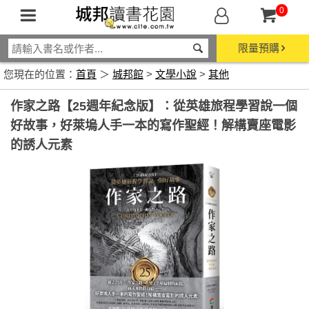
0
限量預購
您現在的位置：
首頁
＞
城邦館
>
文學小說
>
其他
作家之路【25週年紀念版】：從英雄旅程學習說一個
好故事，好萊塢人手一本的寫作聖經！解構賣座電影
的誘人元素