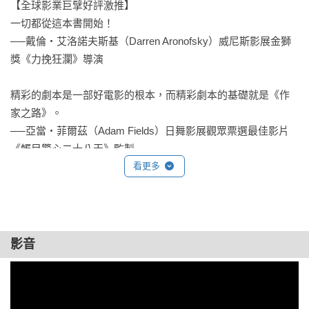
【全球影業巨擘好評激推】

佛格勒為英雄旅程繪製了指引圖，指點讀者從起點到終點的門
一切都從這本書開始！

道。透過本書照亮你的創作之路，讓你徜徉於故事的無限樂趣
──戴倫‧艾洛諾夫斯基（Darren Aronofsky）威尼斯影展金獅
之中，療癒受傷的心靈，進而改變人生。

獎《力挽狂瀾》導演

【專業名家一致推薦】

精彩的劇本是一部好電影的根本，而精彩劇本的基礎就是《作
［導讀］

家之路》。

耿一偉︱衛武營國家藝術文化中心戲劇顧問，台北藝術大學戲
──亞當‧菲爾茲（Adam Fields）日舞影展觀眾票選最佳影片
劇系兼任助理教授

《觸目驚心二十八天》監製

［推薦］

看更多
王詞仰︱金鐘獎最佳編劇

這是我讀過最具影響力的作品！

易智言︱電影導演

──布魯斯‧喬‧魯賓（Bruce Joel Rubin）《第六感生死戀》
侯季然︱電影導演

編劇

陳世杰︱亞太影展最佳編劇

陳慧如︱電影&電視編劇

影音
名副其實的編劇大神所賜予的禮物！傳授我一種榜樣，並形塑
羅景壬︱導演

我每個劇本。

鄭秉泓︱影評人

──傑森・法區（Jason Fuchs）《神力女超人》、《冰原歷險
藤井樹︱知名暢銷作家
