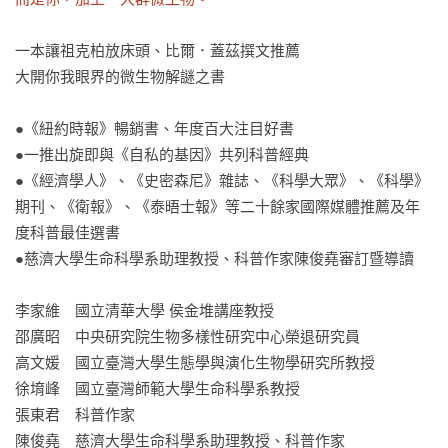
一本讓祖克柏放床頭、比爾．蓋茲撰文推薦

大開你我眼界的微生物解謎之書

●《紐約時報》暢銷書、年度百大注目好書

●一推出旋即與《自私的基因》共列科普經典

●《經濟學人》、《史密森尼》雜誌、《科學大眾》、《科學》
期刊、《衛報》、《泰晤士報》等二十餘家國際媒體推薦及年
度科普最佳選書

●慈濟大學生命科學系助理教授、科普作家陳俊堯審訂暨導讀

李家維　國立清華大學 侯金堆講座教授

邵廣昭　中央研究院生物多樣性研究中心榮退研究員

高文媛　國立臺灣大學生態學與演化生物學研究所教授

徐堉峰　國立臺灣師範大學生命科學系教授

張東君　科普作家

陳俊堯　慈濟大學生命科學系助理教授、科普作家
