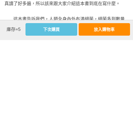
真讀了好多遍，所以該來跟大家介紹這本書到底在寫什麼。

類該走的下一步。

毛纏住了。為了避免打擾巴巴，奈特輕輕地移動位置。巴巴看
——鄭國威　泛科知識公司知識長

起來平靜安穩，我甚至覺得如果炸彈在牠身旁爆炸，牠可能只
　　這本書告訴我們，人類全身內外布滿細菌，細菌多到數量
會稍稍坐立不安。

比我們自己的細胞還多。不只人類，其他動物、植物也全被細
本書整理數百篇學術論文，卻絲毫沒有企圖用科學知識壓垮
庫存=5
下次購買
放入購物車
菌占滿。而且這個星球上的許多生物還被細菌控制生理、思考
你，隨著書頁，你將跟著作者的文字掉進迷人又令人驚奇的新
　　巴巴不僅是隻穿山甲，也是微生物遍布全身的集合體。某
看更多
和行為。更可怕的是，我們每個細胞裡都有古早古早以前就入
見解裡，《我擁群像》是艾德．楊的傑出之作。

些微生物生活在巴巴體內，多數位於腸道；某些生活在牠的
住共生的細菌。我們甚至還算是細菌的後人——有沒有比聽見
——比爾．蓋茲

臉、腹部、腳掌、爪子和鱗片上。奈特依序拂過這些部位。奈
黑武士那句I am your father更驚嚇？

特也曾多次這樣擦拭自己身體的各部位，因為他也有自己的微
《我擁群像》是本傑出的微生物科普書，栩栩如生的寫法讓你
生物群落。當然，我也有。動物園裡的每一隻動物皆然。不僅
作者資料
　　讀了這樣的介紹，大概有很多人會尖叫，同時把書丟得遠
閱讀的同時能充分感受到作者充滿熱情的感染魅力。

如此，地球上的每個生物都是如此，唯一的例外是科學家刻意
遠的，接著趕快拿酒精努力擦手，或許還想灌一大口烈酒想幫
——《紐約時報》書評

培育的無菌實驗動物。

艾德．楊 Ed Yong
自己消毒腸道兼壓驚。如果你有這樣做的衝動，那你是最該讀
畢業於劍橋大學動物系，並在英國倫敦帝國大學得到碩士學
這本書的人。過去兩百年來，人們認定細菌生來就是要害人
本書大量且鉅細靡遺地描述那個看不見的宇宙如何塑造的我們
　　我們每個人都有一座豐富的迷你動物園，統稱為微生物相
位，現為《大西洋》雜誌撰寫報導，也是一位獲獎無數的知名
的，不擊敗它們的話就換人類被擊敗，好像一定要拚個你死我
的世界，這本書的內容完全不辜負它的書名，在優美，饒富閱
（microbiota）或微生物體（microbiome）。它們居住在身體內
科普作家。二○一○年，他的部落格「Not Exactly Rocket 
活才是人的生存之道。但這其實是個天大的誤解。醫院裡的生
讀樂趣的散文裡，充滿許許多多關於眾多微生物的真相……作
外，甚至住在我們的細胞裡。微生物群落中的成員絕大多數是
Science」獲得美國國家科學院凱克科學傳播獎（National 
離死別當然不是假象，我們的確天天面對細菌的威脅。但是這
者一次又一次成功地加入人文的觀點，豐富了這本書的科學細
細菌，還有一些微小的生物，包括真菌 （如酵母） 和古菌
Academies Keck Science Communication Award ），如今是
個星球上超過百萬種的細菌和病毒，有這本事的比例其實微乎
節。……還有，他實在太有趣了。

（archaea）——這個神祕的群體在往後的章節中會再進一步討
《國家地理》雜誌的重要科普網站。二○一六年則榮獲麥可迪貝