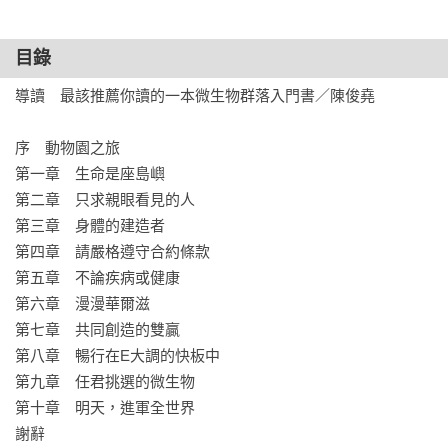
些昆蟲會假借保護之名，把密密麻麻的共生菌囚禁在細胞裡，
需要用的時候將它們鬆綁，一旦沒用了就「全數殺光！」；至
目錄
於人類，母乳中的寡糖是給寶寶腸道共生菌的飼料，乳汁裡的
脂肪球更可以打包許多會吃細菌的病毒，讓嬰兒當作第一套共
導讀　最該推薦你讀的一本微生物群落入門書／陳俊堯

生病毒新手包。

序　動物園之旅

除此之外，微生物也會形塑生物的飲食習慣、身體構造，甚至
第一章　生命是座島嶼

個性。沙漠的林鼠啃食毒葉子後，竟然意外獲得解毒的能力；
第二章　只求親眼看見的人

當管蟲幼蟲想「轉大人」時，必須倚賴一大群特定的細菌才能
第三章　身體的建造者

順利成年；如果不小心將副鏈渦蟲從中間切成兩半，沒關係，
第四章　請嚴格遵守合約條款

微生物給牠的超能力會讓牠變成兩隻完整的個體。還有，你今
第五章　不論疾病或健康

天晚餐究竟會選擇漢堡薯條還是健康減脂餐，或許有一部分是
第六章　漫漫華爾滋

因為微生物「操控」了你的腦呢！

第七章　共同創造的雙贏

第八章　暢行在E大調的快板中

幸好，我們也可以反過來利用微生物。或許有一天，從診所看
第九章　任君挑選的微生物

病拿回家的「藥包」，將不再裝著一顆顆藥丸，而是由許多種
第十章　明天，進軍全世界

微生物組合而成的個人化處方；消滅登革熱的利器再也不是化
謝辭
