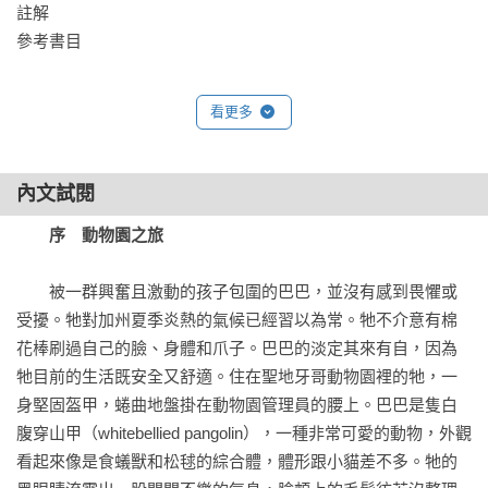
學藥劑，而是一群載著共生菌的蚊子自己；添加益生菌的抗屑
註解

洗髮精因為效果顯著而大賣；整座建築物，乃至於整座城市都
參考書目

被塑造成充滿對我們有益的微生物，人類因此更加健康……。

看更多
這是一個以微生物為中心的未來，這是一本縱橫微生物學研究
的著作。作者整理了數百篇的學術論文，為我們徹底打開通往
新世界的大門，探索體內不可思議的宇宙，了解我們與微生物
內文試閱
相依為命的起源，它們如何用超乎意料的方法改變我們的身
體、形塑我們的日常生活，以及我們為了確保能與它們保持不
序　動物園之旅
越界的夥伴關係所使用的各種手段。這本有趣迷人的微生物群
落入門書，不僅翻轉我們的認知，明白自己不再只是自己，還
　　被一群興奮且激動的孩子包圍的巴巴，並沒有感到畏懼或
能瘋狂想像微生物主演的未來。

受擾。牠對加州夏季炎熱的氣候已經習以為常。牠不介意有棉
花棒刷過自己的臉、身體和爪子。巴巴的淡定其來有自，因為
▎國內外推薦

牠目前的生活既安全又舒適。住在聖地牙哥動物園裡的牠，一
身堅固盔甲，蜷曲地盤掛在動物園管理員的腰上。巴巴是隻白
有一些學門，是假如沒有人領進門，你一定不會知道它有趣在
腹穿山甲（whitebellied pangolin），一種非常可愛的動物，外觀
哪裡、為什麼會讓人深陷於那個領域而無法自拔。由細菌人陳
看起來像是食蟻獸和松毬的綜合體，體形跟小貓差不多。牠的