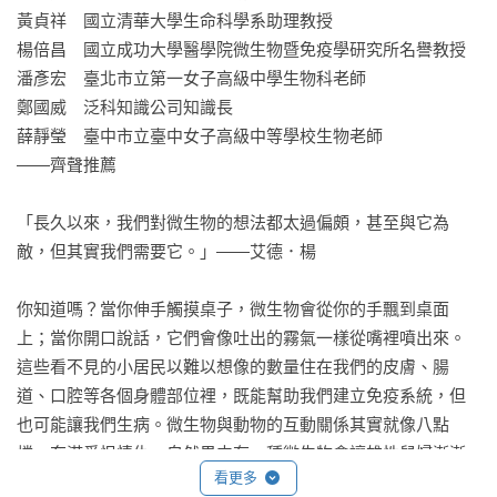
黃貞祥　國立清華大學生命科學系助理教授

楊倍昌　國立成功大學醫學院微生物暨免疫學研究所名譽教授

潘彥宏　臺北市立第一女子高級中學生物科老師

鄭國威　泛科知識公司知識長

薛靜瑩　臺中市立臺中女子高級中等學校生物老師

——齊聲推薦

「長久以來，我們對微生物的想法都太過偏頗，甚至與它為
敵，但其實我們需要它。」——艾德．楊

你知道嗎？當你伸手觸摸桌子，微生物會從你的手飄到桌面
上；當你開口說話，它們會像吐出的霧氣一樣從嘴裡噴出來。
這些看不見的小居民以難以想像的數量住在我們的皮膚、腸
道、口腔等各個身體部位裡，既能幫助我們建立免疫系統，但
也可能讓我們生病。微生物與動物的互動關係其實就像八點
檔，充滿愛恨情仇。自然界中有一種微生物會讓雄性鼠婦漸漸
看更多
變得「女性化」，而它卻是蚊子重要的營養補充來源；也有一