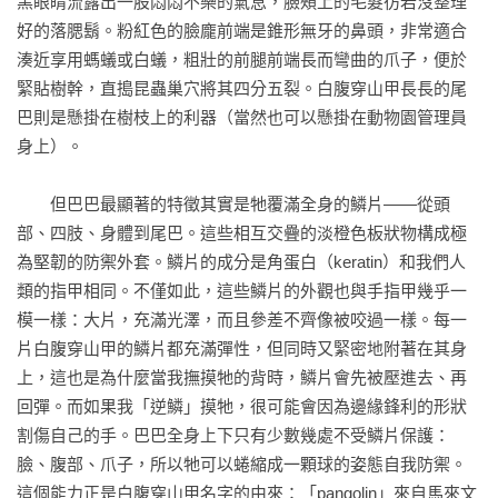
俊堯審訂的這本《我擁群像》就像一本旅遊導覽書，帶領我們
黑眼睛流露出一股悶悶不樂的氣息，臉頰上的毛髮彷若沒整理
走入微生物的世界，認識微生物的好處與壞處、貢獻或破壞、
好的落腮鬍。粉紅色的臉龐前端是錐形無牙的鼻頭，非常適合
過去和未來，以及現在的進展。

湊近享用螞蟻或白蟻，粗壯的前腿前端長而彎曲的爪子，便於
——張東君 科普作家

緊貼樹幹，直搗昆蟲巢穴將其四分五裂。白腹穿山甲長長的尾
巴則是懸掛在樹枝上的利器（當然也可以懸掛在動物園管理員
我很喜歡這本書。人類全身內外布滿細菌，細菌多到數量比我
身上）。

們自己的細胞還多。不只人類，其他動物、植物也全被細菌占
滿。而且這個星球上的許多生物還被細菌控制生理、思考和行
　　但巴巴最顯著的特徵其實是牠覆滿全身的鱗片——從頭
為。更可怕的是，我們每個細胞裡都有古早古早以前就入住共
部、四肢、身體到尾巴。這些相互交疊的淡橙色板狀物構成極
生的細菌，我們甚至還算是細菌的後人。……書裡每句話背後
為堅韌的防禦外套。鱗片的成分是角蛋白（keratin）和我們人
可能就有篇重量級學術論文支持，內容是禁得起考驗的，觀點
類的指甲相同。不僅如此，這些鱗片的外觀也與手指甲幾乎一
全面完整，是本讓人捨不得放下的有趣小書。

模一樣：大片，充滿光澤，而且參差不齊像被咬過一樣。每一
——陳俊堯　慈濟大學生命科學系助理教授、科普作家

片白腹穿山甲的鱗片都充滿彈性，但同時又緊密地附著在其身
上，這也是為什麼當我撫摸牠的背時，鱗片會先被壓進去、再
一般人是害怕細菌的，基本上這也沒什麼不對，因為大家覺得
回彈。而如果我「逆鱗」摸牠，很可能會因為邊緣鋒利的形狀
細菌這個詞直接和髒亂、疾病等連結，總之就是充滿貶義。也
割傷自己的手。巴巴全身上下只有少數幾處不受鱗片保護：
因此約莫二十年前，優格、優酪乳在國內的乳製品市場上正要
臉、腹部、爪子，所以牠可以蜷縮成一顆球的姿態自我防禦。
大展身手時，廣告行銷花了好大的力氣告訴大家，細菌也是有
這個能力正是白腹穿山甲名字的由來：「pangolin」來自馬來文