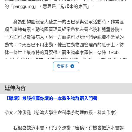
好的，你一口一口喝下成千萬上億的細菌，非但不會生病，還
的「pangguling」，意思是「捲起來的東西」。

能維護你的身體健康。時至今日我們應該都能相信細菌有壞有
好，卻沒能意識到細菌跟我們生活的關聯性竟然這麼強，重要
　　身為動物園親善大使之一的巴巴參與公眾活動時，非常溫
性竟有那樣大。等到這本書讀完之後，細菌這個詞仍然有貶義
順且訓練有素。動物園管理員經常帶牠去養老院和兒童醫院，
也好，轉變成有褒義也罷，但至少你一定能體會，我們人類這
一方面可以鼓舞病人，另一方面還可以讓他們更認識不常見的
種構造這麼複雜、在演化上這麼晚才出現的物種，其實也沒比
動物。今天巴巴不用出勤，牠坐在動物園管理員的肚子上，彷
細菌厲害到哪。

彿一條世上最奇特的寬腰帶，而生物學家羅伯．奈特（Rob 
——潘彥宏　臺北市立第一女子高級中學生物科老師

Knight）則拿著棉花棒輕輕碰觸牠的臉。他說：「這是我從小就
看更多
為之著迷的物種——只因為竟然有這樣的生物存在。」

這是我今年，甚至是近幾年以來，讀過最精采的一本科普書。
科學界近年在細菌上的發現極為高產且多樣，從應對全球暖化
　　奈特是位身形瘦高，留著一頭刺刺平頭的紐西蘭人，是一
延伸內容
到治療阿茲海默都有細菌的戲份，然而作者不愧為當今最優秀
名微生物學家，也就是「隱形生物」的鑑賞家。他專門研究細
的科學作家之一，既能寫出科學的深度，也能描繪科學家的態
菌及其他各式各樣的微生物，尤其熱愛那些生活在動物體內或
【導讀】最該推薦你讀的一本微生物群落入門書
度，輕巧細膩地引領我們滑過「微生物很重要」跟「微生物到
動物身上的微生物。但要研究微生物，奈特得先採集它們。蝴
◎文／陳俊堯（慈濟大學生命科學系助理教授、科普作家）

底為什麼很重要」之間的鴻溝，外行人也能大有收穫。看完本
蝶收藏家的工具是網子和罐子，奈特選擇的工具則是棉花棒。
書，你我的肉眼雖然依舊看不見微生物，但卻能開始「見微知
他拿著小棉花棒末端在巴巴的鼻子上沾滾一會兒，以採集足夠
　　我很喜歡這本書，也很幸運掛了審稿，有機會把這本書認
著」，察覺微生物如何與萬物共創了這世界，也讓我們知道人
的穿山甲細菌。現在，成千上萬的微小細胞被棉花棒白色的絨