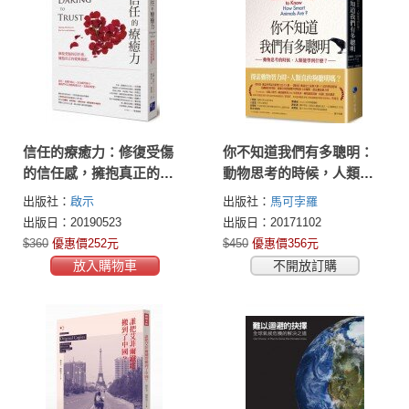
信任的療癒力：修復受傷
你不知道我們有多聰明：
的信任感，擁抱真正的愛
動物思考的時候，人類能
與親密
學到什麼？
出版社：
啟示
出版社：
馬可孛羅
出版日：20190523
出版日：20171102
$360
優惠價252元
$450
優惠價356元
放入購物車
不開放訂購