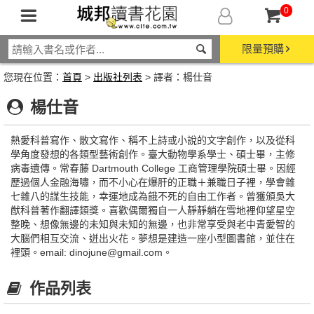
0
限量預購
您現在位置：
首頁
>
出版社列表
> 譯者：楊仕音
楊仕音
熱愛科普寫作、散文寫作、稱不上詩或小說的文字創作，以及從科
學角度發想的各類型藝術創作。臺大動物學系學士、碩士畢，主修
病毒遺傳。常春藤 Dartmouth College 工商管理學院碩士畢。因經
歷過個人金融海嘯，而不小心在爆肝的正職＋兼職日子裡，學會雜
七雜八的謀生技能，幸運地成為餓不死的自由工作者。曾獲頒吳大
猷科普著作翻譯類獎。喜歡偶爾獨自一人靜靜躺在雪地裡仰望星空
整晚、想像無邊的未知與未知的無邊，也非常享受與老中青愛智的
大腦們相互交流、迸出火花。夢想是建造一座小型圖書館，並住在
裡頭。email: dinojune@gmail.com。
作品列表