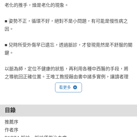
老化的推手，燥是老化的現象。

■ 姿勢不正，循環不好，絕對不是小問題，有可能是慢性病之
因。

■ 兒時所受外傷早已遺忘，透過脈診，才發現竟然是不舒服的關
鍵。

以脈為師，定位不健康的狀態，再利用各種中西醫的手段，將
之導航回正確位置。王唯工教授藉由書中諸多實例，讓讀者理
解脈診的功能，希望能以脈診儀的研究成果，為全民提供更多
看更多
實用又不昂貴的保健方式，打造一個健康幸福的社會。

以內經、傷寒論為指導，以科學做驗證，王唯工教授公開三十
目錄
年脈診研究心得，透過脈診精準定位，找出通往健康與逆齡不
推薦序

老的康莊大道！

作者序
