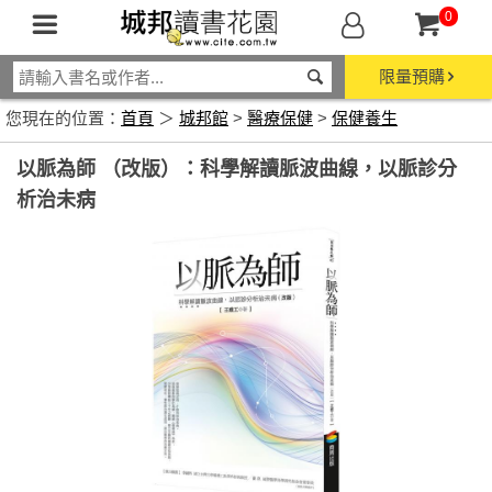
0
限量預購
您現在的位置：
首頁
＞
城邦館
>
醫療保健
>
保健養生
以脈為師 （改版）：科學解讀脈波曲線，以脈診分
析治未病