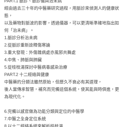
PART.1 脈診、脈診儀與治未病

● 從脈診中，發現新病種：身體不舒服卻查不出病因，醫生說：
經由過去三十年的中醫藥研究過程，用脈診來偵測人的健康狀
「你的體質不好。」但從脈診中可發現慢性傷寒與外傷雜病，
態，

解開體質不好的困惑。

以及藥物對脈波的影響，透過儀器，可以更清晰準確地指出如
何「治未病」。

● 從脈診中，驗證十二經絡是人體定位系統：脈診可透過十二經
1.脈診分析治未病

絡為座標的全身定位系統，精確找到不正常發展的器官與組
2.從脈診重新詮釋傷寒論

織，並且看出未來的趨勢。

3.重大發現：外傷雜病處亦風邪共舞處

4.中焦、肺脈與肺臟

● 從脈診中，詮釋傷寒論的理論與實務：分析天下第一湯：桂枝
5.從桂枝湯探討中醫病毒感染治療

湯，以脈診結果詮釋桂枝湯中藥方之君臣互動與效果，深入認
PART.2 十二經絡與健康

識這本實用方書的內涵。

中醫藥的分類法雖然原始，但歷久不衰必有其道理，

後人當傳承智慧，補充而完備這個系統，使其能與時俱進，更
● 從脈診中，窺見人類老化的過程：歸納出身體在老化過程中的
為現代化。

規則，並由脈診透過十二經絡定位，察覺脖子是老化的門戶。

6.完備以感官做為功能分類與定位的中醫學

● 從脈診中，找尋致中和、治未病的有效方法：脈診可精確定
7.中醫之全身定位系統

位，找出致中和的客觀指標，建立便宜、不痛苦又高效率的第
8.以十二經絡系統來解析桂枝湯
