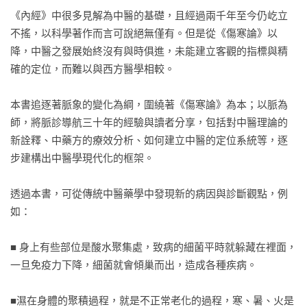
《內經》中很多見解為中醫的基礎，且經過兩千年至今仍屹立
不搖，以科學著作而言可說絕無僅有。但是從《傷寒論》以
降，中醫之發展始終沒有與時俱進，未能建立客觀的指標與精
確的定位，而難以與西方醫學相較。

本書追逐著脈象的變化為綱，圍繞著《傷寒論》為本；以脈為
師，將脈診導航三十年的經驗與讀者分享，包括對中醫理論的
新詮釋、中藥方的療效分析、如何建立中醫的定位系統等，逐
步建構出中醫學現代化的框架。

透過本書，可從傳統中醫藥學中發現新的病因與診斷觀點，例
如：

■ 身上有些部位是酸水聚集處，致病的細菌平時就躲藏在裡面，
一旦免疫力下降，細菌就會傾巢而出，造成各種疾病。

■濕在身體的聚積過程，就是不正常老化的過程，寒、暑、火是