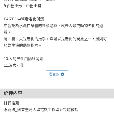
一線健康防衛體系，減少慢性病與癌症的發生。
9.西醫重形，中醫重勢

PART.3 中醫看老化與濕

中醫認為水濕在身體的聚積過程，就是人類或動物老化的過
程，

寒、暑、火是老化的推手，燥可以是老化的現象之一，風則可
視為生病的動態指標。

10.人的老化由陽經開始

11.濕與老化

12.發現新病種之一：慢性傷寒症

看更多
13.發現新病種之二：外傷雜病

14.陰常不足，陽常有餘

延伸內容
好評推薦

PART.4 健康之道

李嗣涔_國立臺灣大學電機工程學系特聘教授

身體的保健，基本上要配合兩個原則：一要致中和，把不通的