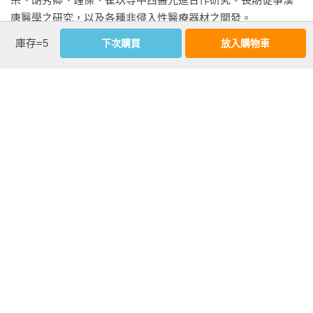
唐醫學之研究，以及各種非侵入性醫療器材之開發。

在醫學工程領域多次獲頒國科會傑出獎。因脈診的相關發明得
庫存=5
下次購買
放入購物車
到經濟部發明獎，發明上的貢獻連續收錄於Marquis世界名人
錄，並獲頒醫學工程學會韓偉服務獎章及文化部金鼎獎。

著有：《氣的樂章》、《水的漫舞》、《氣血的旋律》、《氣
的大合唱》、《以脈為師》、《河圖洛書新解》、《王唯工科
學脈診全書（精裝典藏書盒版）》《以腎為基：用現代科學看
中醫腎脈，解析傳統氣功養生源流》《以肺為宗：跟科學家學
養肺自救，做好體內環保抗老化》《河圖洛書前傳：用科學眼
追蹤還原中華史前文明拼圖》《河圖洛書新解：以科學框架取
代陰陽五行，找回中國人的創新智慧》《以脈為師：科學解讀
脈波曲線，以脈診分析治未病》。

相關著作：《以肺為宗（改版）：跟科學家學養肺自救，做好
體內環保抗老化》《以腎為基 （改版）：用現代科學看中醫腎
脈，解析傳統氣功養生源流》《以頸為鑰（改版）：跟百齡人