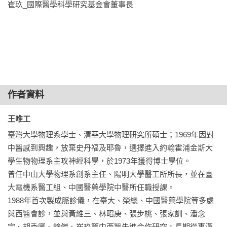
崔玖_國際醫學科學研究基金會董事長
經絡打通，將身體調養至健康狀態；二是勤勞的練功，以補先
天之氣。

15.促進健康之道

16.早期預警系統之需求—─脈診儀的誕生

17.亟須改革的醫療體制

18.淺談以中華文化保健身體

作者資料
19.張三丰對健身的提示 

王唯工 
結語：工作尚待完成，期待共襄盛舉

臺灣大學物理系學士、清華大學物理研究所碩士；1969年因對
中醫感到興趣，放棄史丹福及耶魯，選擇進入約翰霍浦金斯大
學生物物理系主攻神經科學，於1973年獲得博士學位。

曾任中山大學物理系創系主任、陽明大學醫工所所長，並在臺
大電機系醫工組、中國醫藥學院中醫所任職授課。

1988年首次製成脈診儀，在臺大、榮總、中國醫藥學院等多處
與西醫會診，並與黃維三、林昭庚、張步桃、張家訓、潘念
宗、胡秀卿、鐘傑、崔玖等中西醫先進合作研究。長期從事漢