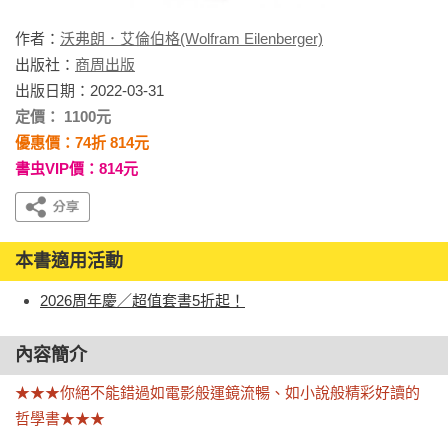
作者：
沃弗朗．艾倫伯格(Wolfram Eilenberger)
出版社：
商周出版
出版日期：2022-03-31
定價： 1100元
優惠價：74折 814元
書虫VIP價：814元
本書適用活動
2026周年慶／超值套書5折起！
內容簡介
★★★你絕不能錯過如電影般運鏡流暢、如小說般精彩好讀的
哲學書★★★