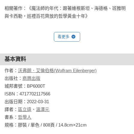
義和共產主義，表達對社會的憤慨。哲學家紛紛對此展開思
相關著作：《魔法師的年代：跟著維根斯坦、海德格、班雅明
索，無論是他們對科技、民主危機、文化戰爭、個體的烏托
與卡西勒，巡禮百花齊放的哲學黃金十年》
邦、媒體滲透、宗教基本教義派或是永續性議題的批判，當代
議題的走向無不跟隨他們對此的理解和闡述。

本書追尋這幾位思想家的腳步，細細回溯他們的一生，用文字
看更多
重建這四位知識分子的連結，呈現出「狂野」的一九二○年代氛
圍。讀者將會在奧地利的鄉村學校聽維根斯坦講課、和班雅明
一起漫步於巴黎的拱廊街之下，和海德格一起側耳聆聽南德黑
基本資料
森林小木屋旁的杉樹呼號，以及和卡西勒一起往來於柏林與漢
作者：
沃弗朗．艾倫伯格(Wolfram Eilenberger)
堡之間。

出版社：
商周出版
回首這一路，哲學家們論及婚嫁、埋葬愛情、吞雲吐霧……但
城邦書號：BP6000T

最重要的是，這些都攸關我們對於「存在」的大哉問，特別是
ISBN：4717702117566

生而為人的定義，四位哲學家都各自給出了不同的解答。

出版日期：2022-03-31

譯者：
區立遠
、
溫澤元
書系：
哲學人
《黑暗年代的女哲學家》

規格：膠裝 / 單色 / 808頁 / 14.8cm×21cm                