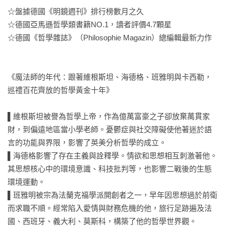
☆盤據德國《明鏡週刊》排行榜數月之久

☆德國亞馬遜哲學類書籍NO.1，讀者評價4.7顆星

☆德國《哲學雜誌》（Philosophie Magazin）總編輯最新力作

《魔法師的年代：跟著維根斯坦、海德格、班雅明與卡西勒，
巡禮百花齊放的哲學黃金十年》

▌維根斯坦被譽為哲學上帝，作為億萬富豪之子卻放棄萬貫家
財，到偏遠地區當小學老師。憂鬱症與社交障礙使他著迷於語
言的功能與界限，影響了英美分析哲學的成立。

▌海德格影響了存在主義與詮釋學。情欲和思想相互刺激著他。
其思想核心中的環境意識、科技批判等，也影響二戰後的生態
環境運動。

▌班雅明被宗為法蘭克福學派開創者之一，早年因思想過於前衛
而求職不順。經常陷入愛情與財務危機的他，旅行足跡遍及法
國、西班牙、義大利、莫斯科，構築了他的哲學世界觀。
