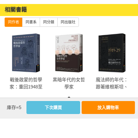
漢娜‧鄂蘭│西蒙‧波娃│艾茵‧蘭德│西蒙‧韋伊

她們在最黑暗的時期，為自由而戰，以哲學為火把，為人類的
相關書籍
靈魂找尋救贖，並照亮整個世紀。

同作者
同書系
同分類
同出版社
▌漢娜‧鄂蘭：「想法並不危險，危險的是思考。」

生而為人，不該放棄思考的權利、不該隨波逐流，否則，便是
平庸之惡。

▌西蒙‧波娃：「女人不是天生命定的，是後天塑造出來的。」

她的存在主義思辨，對後世影響深遠，憑藉著作《第二性》成
為解放女性的象徵性存在。

戰後啟蒙的哲學
黑暗年代的女哲
魔法師的年代：
▌艾茵‧蘭德：「學會珍視自己，意即：為自己的幸福而戰。」

家：重回1948至
學家
跟著維根斯坦、
生命的目標和價值由自己定義，每個人都坦誠地面對自己，就
1984年，在動盪
海德格、班雅明
能推動整個社會。

年代重新探尋啟
與卡西勒，巡禮
▌西蒙‧韋伊：「關注是最難得又純粹的慷慨。」

庫存=5
下次購買
放入購物車
蒙與理性的力量
百花齊放的哲學
優惠活動快訊
被卡繆譽為「劃時代的偉大精神」，她用對世界的關注與善
黃金十年
意，燃燒對人類的慷慨與熱情。

一九三三年至四三年，近代歐洲最黑暗的一頁。納粹政府掌