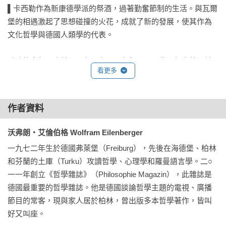
▌卡西勒作為新康德學派的祭酒，過著勤奮節制的生活。與瓦爾
堡的相遇激起了思想碰撞的火花，成就了新的發展，使其作為
文化哲學與德國人類學的代表。

歐戰後十年，也就是一九一九至二九年，是現代思想史的關鍵
看更多
時刻，許多擲地有聲的哲學經典鉅作紛紛登場，維根斯坦
（Ludwig Wittgenstein, 1889-1951）、海德格（Martin 
Heidegger, 1889-1976）、卡西勒（Ernst Cassirer, 1874-
作者資料
1945）和班雅明（Walter Benjamin, 1892-1940）如同魔法師
般，紛紛在此時出版其一生最重要的著作，提出了前無古人的
沃弗朗‧艾倫伯格 Wolfram Eilenberger
嶄新思想，這些經典鉅作為各個思想學派奠下基礎，不僅形塑
一九七二年生於德國弗萊堡（Freiburg），先後在海德堡、柏林
了當代哲學的面貌，也影響了我們如今的思考方式。可以說若
和芬蘭的土庫（Turku）攻讀哲學、心理學和羅曼語言學。二○
沒有這些思想，就沒有今日的人文學科
一一年創立《哲學雜誌》（Philosophie Magazin），此雜誌是
（geisteswissenschaften）。

德國最重要的哲學雜誌。他是德國談論哲學主題的電視、廣播
此時威瑪共和（1919－1933）剛剛成立，德國社會的情緒在憂
節目的常客，現與家人居於柏林，曾出版多本哲學著作，皆叫
鬱和快感之間搖擺不定，酒館裡日夜不息的爵士樂，彷彿一切
好又叫座。

歌舞昇平，而在歐戰災難的陰影下，街頭上亦充斥著法西斯主