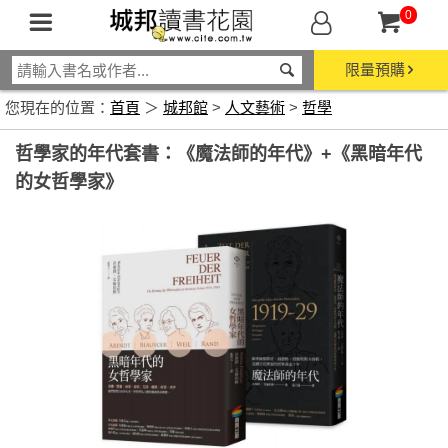
0
限量預購
您現在的位置：
首頁
＞
城邦館
>
人文藝術
>
哲學
哲學家的年代套書：《魔法師的年代》+《黑暗年代
的女哲學家》