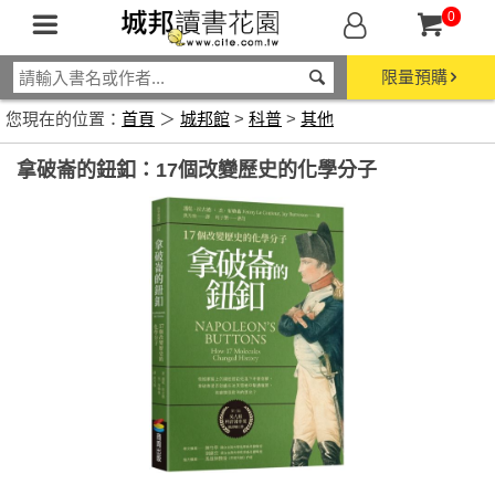
0
限量預購
您現在的位置：
首頁
＞
城邦館
>
科普
>
其他
拿破崙的鈕釦：17個改變歷史的化學分子