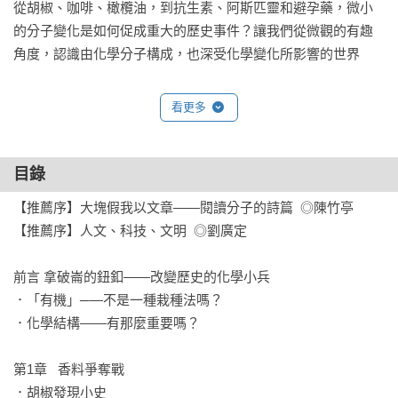
從胡椒、咖啡、橄欖油，到抗生素、阿斯匹靈和避孕藥，微小
的分子變化是如何促成重大的歷史事件？讓我們從微觀的有趣
角度，認識由化學分子構成，也深受化學變化所影響的世界

各界讚譽

看更多
「我們從未想過香料、橡膠、尼古丁、盤尼西林，甚至其他許
多化合物的化學本質與它們所造成的歷史影響。《拿破崙的鈕
目錄
釦》一書將化學與文化之間的關係融合成一章章動人的故事。
【推薦序】大塊假我以文章——閱讀分子的詩篇  ◎陳竹亭

我深深覺得這是一本引人入勝，而且值得細細品味的好書。」

【推薦序】人文、科技、文明  ◎劉廣定

——奧立佛．薩克斯（Oliver Sacks），著有《錯把太太當帽子
的人》（The Man WhoMistook His Wife for a Hat）、《鎢絲舅
前言 拿破崙的鈕釦——改變歷史的化學小兵

舅——少年奧立佛．薩克斯的化學愛戀》（Uncle Tungsten：
．「有機」─—不是一種栽種法嗎？

Memories of a Chemical Boyhood）、《睡人》（The 
．化學結構——有那麼重要嗎？

Awakening）等

第1章   香料爭奪戰

「將一些原子加到這兒，將另一些原子移開那兒。這樣看似簡
．胡椒發現小史
