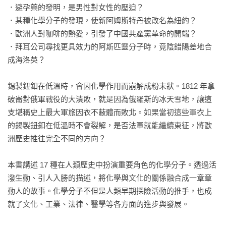
．避孕藥的發明，是男性對女性的壓迫？

．某種化學分子的發現，使新阿姆斯特丹被改名為紐約？

．歐洲人對咖啡的熱愛，引發了中國共產黨革命的開端？

．拜耳公司尋找更具效力的阿斯匹靈分子時，竟陰錯陽差地合
成海洛英？

錫製鈕釦在低溫時，會因化學作用而崩解成粉末狀。1812 年拿
破崙對俄軍戰役的大潰敗，就是因為俄羅斯的冰天雪地，讓這
支堪稱史上最大軍旅因衣不蔽體而敗北。如果當初這些軍衣上
的錫製鈕釦在低溫時不會裂解，是否法軍就能繼續東征，將歐
洲歷史推往完全不同的方向？

本書講述 17 種在人類歷史中扮演重要角色的化學分子。透過活
潑生動、引人入勝的描述，將化學與文化的關係融合成一章章
動人的故事。化學分子不但是人類早期探險活動的推手，也成
就了文化、工業、法律、醫學等各方面的進步與發展。
