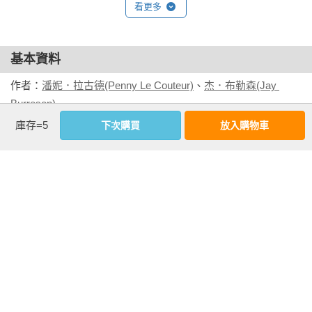
看更多
科學的敘述，並不深奧龐雜，且多圖示解說，具有高中化學程
第7章   酚

度之讀者，應可讀懂。」

．無菌手術

——劉廣定，台大化學系教授
基本資料
．變化多端的酚

．塑膠的應用

作者：
潘妮．拉古德(Penny Le Couteur)
、
杰．布勒森(Jay 
．調味用的酚

Burreson)
出版社：
商周出版
庫存=5
下次購買
放入購物車
第8章   橡膠

城邦書號：BU0057X

．橡膠的起源

ISBN：9786263181540

．順式與反式的化學結構

出版日期：2022-02-08

．橡膠發展史

譯者：
洪乃容
、
何子樂
．彈性哪裡來

書系：
科學新視野系列
．橡膠影響歷史

規格：膠裝 / 單色 / 352頁 / 14.8cm×21cm                
．歷史影響橡膠

看更多
第9章   靛青、茜素、番紅花

．色彩三原色——藍、紅、黃

相關書籍