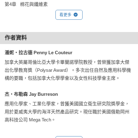
第4章   棉花與纖維素

大陸的故事開始，到PCB分子造成嚴重污染的事件。作者拉古
．棉花與工業革命

看更多
德與布勒森以不失娛樂性、且兼顧科學精神的方式，書寫這本
．結構性多醣類——纖維素

必成經典的科普書籍。」

．儲存性多醣類——澱粉與肝醣

——馬克．潘得蓋瑞斯（Mark Pendergrast），著有《咖啡萬
．纖維素會爆炸？

作者資料
歲》（Uncommon Grounds：The History of Coffee and How It 
Transformed Our World）

第5章   火藥與炸藥

潘妮‧拉古德 Penny Le Couteur
．炸藥的始祖——火藥

加拿大英屬哥倫比亞大學卡畢蘭諾學院教授，曾榮獲加拿大傑
「今天世界上若沒有盤尼西林，肯定人類生活會大不相同，因
．爆炸的化學反應

出化學教育獎（Polysar Award）。多次出任自然及應用科學機
為我們對細菌感染的疾病，仍將束手無策。若沒有糖、鹽、橡
．諾貝爾硝化甘油有限公司

構的要職，包括加拿大化學學會以及女性科技學會主席。

膠、尼龍、保力龍、染料、火藥、避孕藥、抗生素......，我們就
．戰爭與恐怖攻擊

無法如此快速地邁入智慧科技的時代。觀諸今天化學方法製造
杰‧布勒森 Jay Burreson
的矽晶、光電等特性材料的經濟效益，及化學合成的避孕丸、
第6章   絲與尼龍

特效藥的社會功能，若說化學是經濟煉金術與社會煉丹術也絕
應用化學家、工業化學家，曾獲美國國立衛生研究院獎學金，
．嫘祖與蠶絲

不為過。」

用於夏威夷大學的海洋天然產品研究。現任職於美國俄勒岡州
．光澤化學

——陳竹亭，台大化學系教授

高科技公司 Mega Tech。
．合成絲的誕生

．尼龍——創新的人造纖維

「各主題間互有連貫，自成體系，是一本優秀的作品。其有關