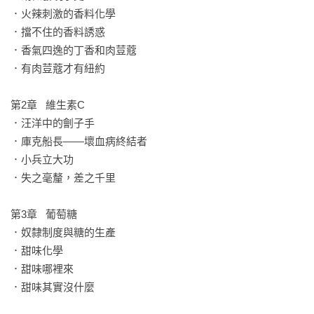
單的動作，竟是造成雄性、雌性賀爾蒙不同的主要原因，也是
．火辣刺激的香料化學

無害分子與會上癮致死的有毒性分子之間的關鍵差距！本書闡
．擋不住的香料誘惑

釋了化合物之間的相似性關係，與它們如何造就人類文化演進
．香氣四逸的丁香和肉荳蔻

的過程。這些有趣的議題是本書最棒的魅力！」

．有肉荳蔻才有紐約

——羅德．霍夫曼（Roald Hoffmann），1981年諾貝爾化學獎
得主

第2章   維生素C

．汪洋中的劊子手

「一個小分子的改變竟然導致完全不同的歷史後果！這本令人
．庫克船長——壞血病終結者

欣喜、輕鬆易讀的科普讀物透過迷人的敘述，將歷史故事與化
．小兵立大功

學特性緊密編織、完美融合，交織成一部從歷史的源頭娓娓道
．失之毫釐，差之千里

來，且至今仍深遠影響社會的有趣故事。」

——彼德．阿提肯（Peter Atkins），牛津大學教授，著有《伽
第3章   葡萄糖

利略的手指——十個偉大的科學點子》（Galileo’s Finger：The 
．奴隸制度與糖的生產

Ten Great Ideas of Science）

．甜味化學

．甜味哪裡來

「這是我最愛的一類書籍！《拿破崙的鈕釦》以新奇的方式讓
．甜味其實沒什麼

讀者輕鬆學習化學和歷史。本書會告訴你細微分子的變化是如
何深遠影響了歷史。從哥倫布與麥哲倫追尋香料分子而發現新