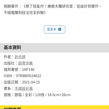
呢？那時候對黏土造型特性完全不瞭解，透過大量的練習製作
相關著作：《想了就能作！療癒木雕研究室：從設計到實作，
拼命生產，得一天工作十五個小時瘋狂捏土，一個月生產近兩
不插電雕刻技法完全拆解》
百隻的小公仔，做到抽蓄脫水痙攣，有賣掉的話，或許一小時
就能有九十塊的收入。剛開始總覺得有收入總比什麼都沒有
好，完全不計成本，但是你我都知道這無法維持長久。

看更多
　　在很偶然的情況下，遇見了峇里島生產製作的小動物，發
基本資料
現這種木頭似曾相識，於是央求材料行提供少量訂製，開始了
我研究木雕的刻刻人生。

作者：
許志達
出版社：
創意市集
城邦書號：2AF146

ISBN：9789865534622

出版日期：2021-04-15

書系：
手感設計風
規格：膠裝 / 全彩 / 128頁 / 18.5cm×26cm                