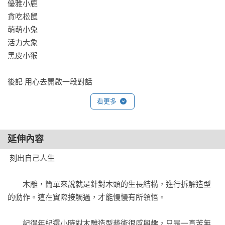
優雅小鹿

貪吃松鼠

萌萌小兔

活力大象

黑皮小猴

看更多
延伸內容
 刻出自己人生

　　木雕，簡單來說就是針對木頭的生長結構，進行拆解造型
的動作。這在實際接觸過，才能慢慢有所領悟。

　　記得年紀還小時對木雕造型藝術很感興趣，只是一直苦無