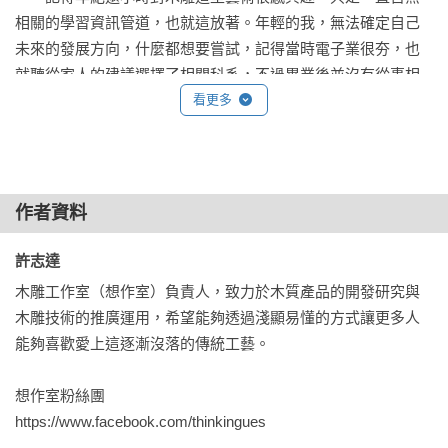
相關的學習資訊管道，也就這放著。年輕的我，無法確定自己
未來的發展方向，什麼都想要嘗試，記得當時電子業很夯，也
就聽從家人的建議選擇了相關科系，不過畢業後並沒有從事相
關行業，到處端盤子打零工渾渾噩噩度日。後來受朋友影響，
看更多
決定隻身到台北打工習畫闖闖，兩年過去，覺得自己好像有那
麼一點天分，回家成立畫室，幻想自己可以成為畫家，才發
現⋯⋯畫什麼比怎麽畫還重要，這結果可想而知。父親一起在
工地做了五年之久的模板工人，參加職訓學習裝潢木工，結訓
作者資料
後與朋友合夥做拼裝家具，短短一年我就決定拆夥開始自己的
創業路程，前兩年總收入不到二十萬，那時候經營得很辛苦，
許志達 
必須仰賴借貸才能苟活。

木雕工作室（想作室）負責人，致力於木質產品的開發研究與
木雕技術的推廣運用，希望能夠透過淺顯易懂的方式讓更多人
　　木工要靠一雙手生產足以維持生計的產品，除非有足夠的
能夠喜歡愛上這逐漸沒落的傳統工藝。

資金添購設備與材料，並有相關的通路資源，才可能有辦法與
大型工廠競爭，意識到這點，增加了黏土公仔製作的產品項
想作室粉絲團

目。這部分純粹是興趣，在等待職訓偶然的情況下，發現了黏
https://www.facebook.com/thinkingues

土塑型的魅力，既然有自己的工作室何不做些自己喜歡的東西