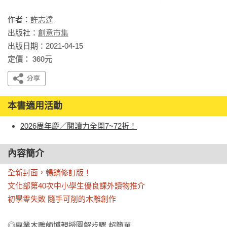
作者：
許志達
出版社：
創意市集
出版日期：2021-04-15
定價： 360元
本書適用活動
2026周年慶／閱讀力全開7~72折！
內容簡介
全新封面，暢銷修訂版！

文化部第40次中小學生優良課外讀物推介

初學零失敗 隨手可削的木雕創作
◎專業木雕師博親授圖解步驟 超簡單
