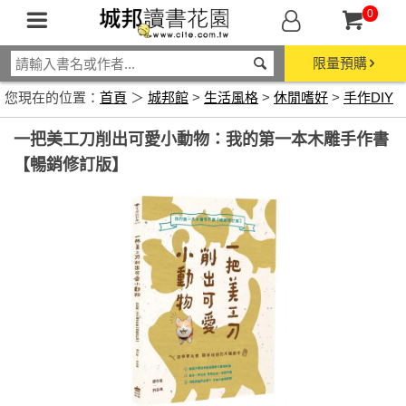
0
限量預購
您現在的位置：
首頁
＞
城邦館
>
生活風格
>
休閒嗜好
>
手作DIY
一把美工刀削出可愛小動物：我的第一本木雕手作書
【暢銷修訂版】