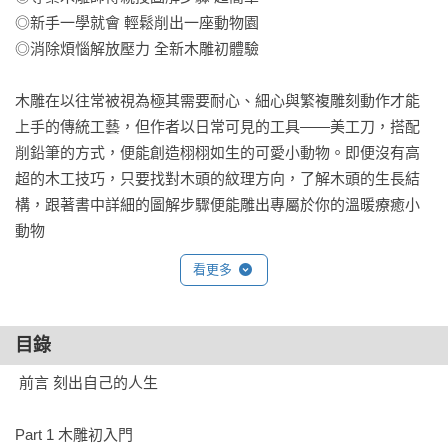
◎新手一學就會 輕鬆削出一座動物園

◎消除煩惱解放壓力 全新木雕初體驗

木雕在以往常被視為極其需要耐心、細心與繁複雕刻動作才能
上手的傳統工藝，但作者以日常可見的工具——美工刀，搭配
削鉛筆的方式，便能創造栩栩如生的可愛小動物。即便沒有高
超的木工技巧，只要找對木頭的紋理方向，了解木頭的生長結
構，跟著書中詳細的圖解步驟便能雕出專屬於你的溫暖療癒小
看更多
目錄
 前言 刻出自己的人生

Part 1 木雕初入門
