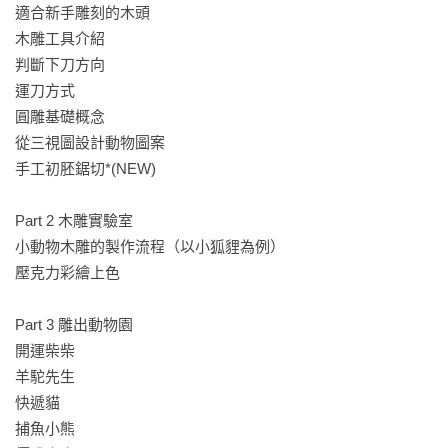
適合新手雕刻的木頭

木雕工具介紹

判斷下刀方向

運刀方式

圓雕基礎概念

從三視圖設計動物圖案

手工初胚鋸切*(NEW)

Part 2 木雕實驗室

小動物木雕的製作流程（以小狐貍為例）

壓克力彩繪上色

Part 3 雕出動物園

開運柴柴

羊駝先生

快遞貓

捕魚小熊
