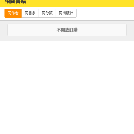
相關書籍
同作者
同書系
同分類
同出版社
不開放訂購
一把美工刀削出
想了就能作！療
可愛小動物：我
癒木雕研究室：
的第一本木雕手
從設計到實作，
作書（三版）
不插電雕刻技法
完全拆解
優惠活動快訊