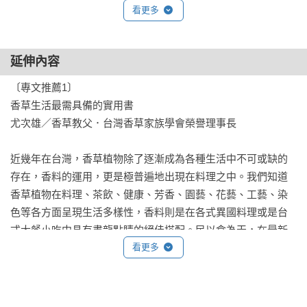
看更多
購買及保存香草與香料

-保存新鮮香草

-購買時要注意什麼

延伸內容
-保存乾燥的香草與香料

〔專文推薦1〕

-架上的保存期與保存

香草生活最需具備的實用書

-買家注意

尤次雄／香草教父．台灣香草家族學會榮譽理事長

-品管和最佳使用期

-有機比較好嗎？

近幾年在台灣，香草植物除了逐漸成為各種生活中不可或缺的
存在，香料的運用，更是極普遍地出現在料理之中。我們知道
新鮮與乾燥香料與香草的使用

香草植物在料理、茶飲、健康、芳香、園藝、花藝、工藝、染
-為什麼乾燥如此受歡迎？

色等各方面呈現生活多樣性，香料則是在各式異國料理或是台
-整顆或是研磨? 

式大餐小吃中具有畫龍點睛的絕佳搭配。民以食為天，在最新
-烤過風味更好？

出版的《香料＆香草聖經》中，收錄了全世界香草與香料的運
看更多
用指南，由伊恩‧漢菲爾IanHemphill先生及其家族，多年在香
Part Two 香料筆記

草香料的專業領域中，集結出來的大作，在全世界成為暢銷書
如何使用香料與香草名冊 

排行榜的常客。台灣的香草香料愛好者，更可以透過此書，獲