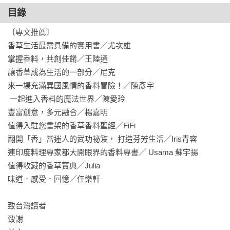
目錄
〔專文推薦〕

香草生活最需具備的實用書／尤次雄

掌握香料，共創佳餚／王陸通

讓香草成為生活的一部分／尼克

來一場充滿異國風情的香料冒險！／陳彥宇

 一起進入香料的魔法世界／陳愛玲

豐富創意，多元融合／楊嘉明

值得入駐您書架的香草香料聖經／FiFi 

翻開「香」當迷人的武功祕笈， 打造芬芳生活／Iris青容

連印度料理專家都大開眼界的香料專書／ Usama 蘇宇揚

值得收藏的香草寶典／Julia 

味道．感受．回憶／任樂軒

致台灣讀者

致謝
