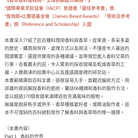
【香草香料書經典，全球熱銷逾10萬冊！】

*國際專業烹飪協會（IACP）食譜書「最佳參考書」獎

*詹姆斯•比爾德基金會（James Beard Awards）「學術及參考
書」類（Reference and Scholarship）入圍
本書深入介紹了近百種料理用香料與香草，從來源、多采多姿
的歷史、購買與保存、處理方式以及用法，不僅是令人著迷的
閱讀饗宴，還提供實用的各種建議。並帶領您進入香料交易的
行業，去看農夫的田、令人驚奇的採收現場及乾燥香草的工
廠、人聲鼎沸的拍賣中心以及遙遠國度裡的研究站。

本書範疇廣如百科全書，卻很容易入手，直觀式編排方式，用
詳盡的資訊解說香料的藝術。囊括66種調和香料的製作方法，
並以超過170個食譜來演繹這些充滿風味的植物。

無論是廚房新手或熟手、香草種植愛好者、或精油製作者，這
本不可或缺的百科絕對是你了解香料與香草時的唯一選擇。

〔本書內容〕

Part 1   香料的世界
