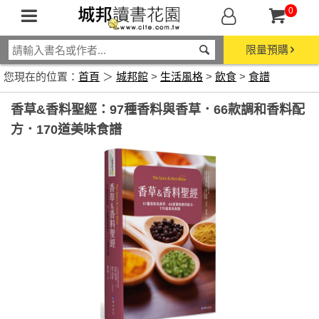
0
限量預購
您現在的位置：
首頁
＞
城邦館
>
生活風格
>
飲食
>
食譜
香草&香料聖經：97種香料與香草．66款調和香料配
方．170道美味食譜