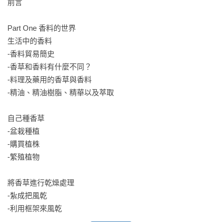
前言

Part One 香料的世界

生活中的香料

-香料貿易簡史

-香草和香料有什麼不同？

-料理及藥用的香草與香料

-精油、精油樹脂、精華以及萃取

自己種香草

-盆栽種植

-購買植株

-繁殖植物

將香草進行乾燥處理

-紮成把風乾

-利用框架來風乾
