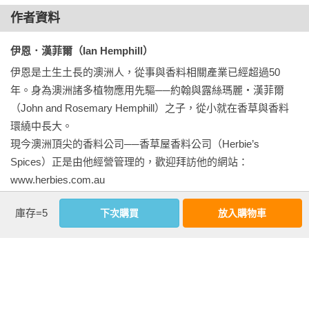
得許多相關的知識以及多方的技術，進而實際運用在日常生活
印度藏茴香 Ajowan

作者資料
之中。本書中特別說明了香草與香料之間的差異，讓我們可以
    -馬鈴薯豆子香料餃

更進一步的加以認識與運用，並透過了解各種香草植物精油、
澳洲灌木番茄Akudjura

伊恩．漢菲爾（Ian Hemphill）
精華以及萃取的方法，來加以製作。作者更教導大家自己種植
    -澳洲丹波麵包

伊恩是土生土長的澳洲人，從事與香料相關產業已經超過50
並繁殖香草植物，以增添生活上的樂趣，也可以進行香草的乾
    -澳洲灌木番茄燉飯

年。身為澳洲諸多植物應用先驅──約翰與露絲瑪麗‧漢菲爾
燥以及儲存，並在香草香料品質控管、食品安全上做把關。更
亞歷山大芹 Alexanders

（John and Rosemary Hemphill）之子，從小就在香草與香料
藉由97種香草香料的詳細解說，讓我們更加明白香草香料在我
    -亞歷山大芹散拼沙拉

環繞中長大。

們日常生活中所帶來的諸多幫助。次雄推廣台灣香草產業，已
多香果Allspice

現今澳洲頂尖的香料公司──香草屋香料公司（Herbie’s 
經23年，也透過出版社出版香草生活相關的七本書籍，因此極
    -乾燒雞腿

Spices）正是由他經營管理的，歡迎拜訪他的網站：

為深刻地了解在我們認識香草、栽種香草以及運用香草的同
青芒果粉Amchur

www.herbies.com.au

時，尤其要知悉每種香草植物的特性及運用方法。非常榮幸有
    -青芒果粉香草醃料

www.herbiesspicesusa.com

機會向廣大的香草愛好者推薦本書，無論是專業廚師，亦或是
    -香濃鷹嘴豆咖哩

庫存=5
下次購買
放入購物車
對香草香料料理有興趣的家庭煮夫煮婦們，不管是對實際運用
歐白芷Angelica

凱特．漢菲爾（Kate Hemphill）
香草香料多年的資深香草生活家，還是初學香草香料的愛好者
    -糖煮歐白芷

食譜設計

們，實在是香草生活必備的重要指南，更可藉由此書，擴大我
    -阿嬤的糖梨

凱特從父母和祖父母那兒學習到了與香草香料相關的全方位深
們的視野，豐富我們的人生。

大茴香籽Anise Seed

入知識。她是一位經驗豐富的主廚，擔任家政師、食物造型
    -糖水蜜棗

師、食譜作家與廚藝課老師的工作，同時也是香草家香料公司