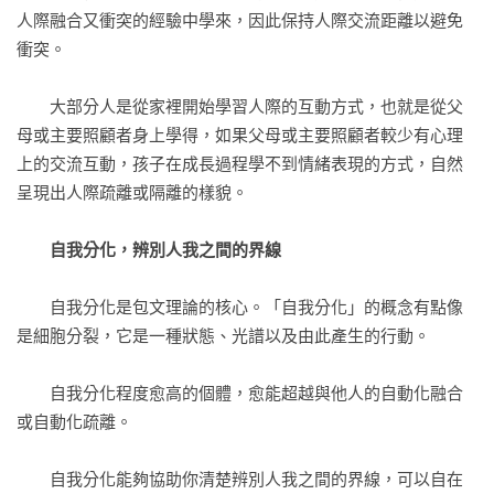
人際融合又衝突的經驗中學來，因此保持人際交流距離以避免
衝突。

第四部 從融合到自我分化之路---模擬個案

辨識情緒四步驟

　　大部分人是從家裡開始學習人際的互動方式，也就是從父
4-1找出你的症狀

母或主要照顧者身上學得，如果父母或主要照顧者較少有心理
4-2找出你的壓力源

上的交流互動，孩子在成長過程學不到情緒表現的方式，自然
4-3 畫出你自己的家族圖

呈現出人際疏離或隔離的樣貌。

4-4 核心家庭情緒歷程

自動化的情緒反應

自我分化，辨別人我之間的界線
4-5 運用理論，成為更好的自己
　　自我分化是包文理論的核心。「自我分化」的概念有點像
是細胞分裂，它是一種狀態、光譜以及由此產生的行動。

　　自我分化程度愈高的個體，愈能超越與他人的自動化融合
或自動化疏離。

　　自我分化能夠協助你清楚辨別人我之間的界線，可以自在