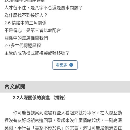
2-5組織中的情緒系統

人才留不住，是八字不合還是風水問題？

為什麼找不到接班人？

2-6 情緒中的三角關係

不是偏心，是第三者比較配合

關係中的焦慮推開我們

2-7多世代傳遞歷程

主管的成功模式能複製或轉移嗎？

2-8社會情緒歷程

看更多
團隊和諧，卻引來更多不滿？

第三部 有意識的自我分化

內文試閱
3-1自動化情緒歷程

3-2人際關係的演進 （摘錄）
急性焦慮與慢性焦慮

擺脫自動化的情緒反應

　　你可能曾觀察到職場有些人看起來就冷冰冰，在人際互動
3-2人際關係的演進

裡沒有友好或親密這回事，看起來沒什麼情緒起伏，一副高深
情緒融合、緊密衝突、三角關係、情緒隔離、

莫測，奉行著「喜怒不形於色」的宗旨。這很可能是他過去在
自我分化，辨別人我之間的界限
