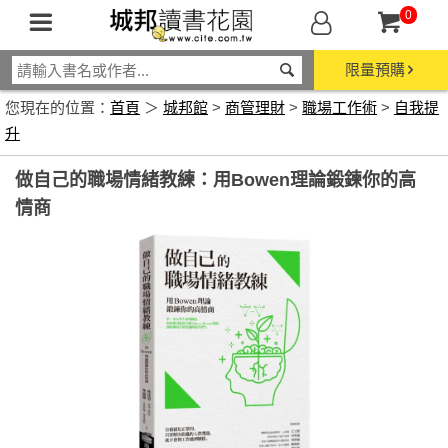
0
限量預購
您現在的位置：
首頁
＞
城邦館
>
商管理財
>
職場工作術
>
自我提
升
做自己的職場情緒教練：用Bowen理論鍛鍊你的高
情商