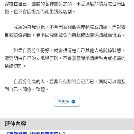
穿梭在自己、團體的各種關係之間，不受過度的情緒融合所困
擾，也不會因衝突而產生情緒切割。

　　成熟的自我分化，不會因為關係過度黏膩或疏離，而影響
自我價值判斷，更不因關係融合而興起或因關係疏離而低落。

　　如果自我分化得好，就會很清楚自己與他人的關係狀態，
清楚明白自己的立場與原則，不會無意識地情緒融合或極端的
情緒切割。

　　自我分化高的人，並非只有想到自己而已，同時可以顧及
到自己、關係、整體。

看更多
　　以下面這張圖為例，當關係過度融合時，高自我分化的人
會進行思考：

　　我要不要這麼投入與糾葛？

延伸內容
　　我要不要踩煞車了？
