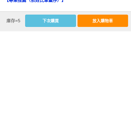
【專業推薦（依姓氏筆畫序）】
　　他希望我交出來自我，但我不想完全交出去，我能不能講
清楚自己的立場？

兩位作者結合自己多年的實務經驗以及對家庭系統理論的理
庫存=5
下次購買
放入購物車
解，撰寫這本相當具有華人特色的家庭系統理論之職場實用書
　　當關係產生衝突時，高自我分化的人會思考情緒與界限：

籍。在閱讀的過程中，讓人可以更有架構地思索自己在職場上
的各種樣貌，以及彼此之間的相互作用，實踐書上所謂自在與
　　你的情緒是你的，我的情緒是我的。

智慧的自我分化人生。——江文賢博士｜婚姻與家庭治療博
　　我可不可以把自己的情緒表達清楚？

士、心理師

　　當兩人關係陷入更加緊繃而焦慮時，高自我分化者可以決
我認為本書是所有想成為優秀經理人應讀的一本書，可以培養
看更多
定要不要進入三角關係，什麼時候進入三角關係，或者何時離
一個經理人對於「人」的敏銳度，由心理學角度去詮釋員工表
開三角關係；所有決定都是在有意識的狀態所產生，都是經過
現出來的行為，會讓管理者找到更好的管理方法，幫助員工改
一連串細膩的觀察、思考，才產生行動，不會讓自己流於無意
變負面的思維，重建信心，最終改善工作績效。——何春盛｜
識的自動化情緒反應與行為。

研華科技公司執行董事

作者資料
　　大自然都有晴雨變化，我們的喜怒哀樂當然也是自然節奏
此書結合企業教練實務經驗與Bowen系統理論架構，相信將為
中的一環。雖然過於緊密融合的關係，容易帶來情緒，但我們
林佳慧
企業職場人提供一條關係經營與自我整合的最佳路徑。——林
可以透過練習，安定並照顧好自己的情緒。

專業諮商心理師

齊國｜典華幸福機構創辦人暨學習長
