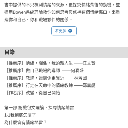
書中提供的不只檢測情緒的來源，更探究情緒背後的動機，並
運用Bowen系統理論教你如何思考與修補這個情緒傷口，來重
建你和自己、你和職場夥伴的關係。
看更多
目錄
［推薦序］情緒，關係，我的新人生 ——江文賢

［推薦序］做自己職場的導師  ——何春盛

［推薦序］教練，讓關係更靠近 ——林齊國

［推薦序］行走在天命中的情緒教練 ——鄭雲龍

［作者序］改變，從自己開始

第一部 認識包文理論，探尋情緒地雷

1-1我到底怎麼了

為什麼會有情緒地雷？
