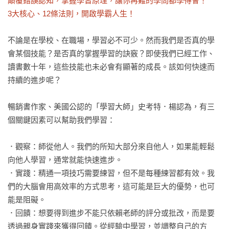
顛覆錯誤認知，掌握學習原理，讓你再難的學問都學得會！

3大核心、12條法則，開啟學霸人生！
不論是在學校、在職場，學習必不可少。然而我們是否真的學
會某個技能？是否真的掌握學習的訣竅？即使我們已經工作、
讀書數十年，這些技能也未必會有顯著的成長。該如何快速而
持續的進步呢？

暢銷書作家、美國公認的「學習大師」史考特．楊認為，有三
個關鍵因素可以幫助我們學習：

．觀察：師從他人。我們的所知大部分來自他人，如果能輕鬆
向他人學習，通常就能快速進步。

．實踐：精通一項技巧需要練習，但不是每種練習都有效。我
們的大腦會用高效率的方式思考，這可能是巨大的優勢，也可
能是阻礙。

．回饋：想要得到進步不能只依賴老師的評分或批改，而是要
透過親身實踐來獲得回饋。從經驗中學習，並調整自己的方