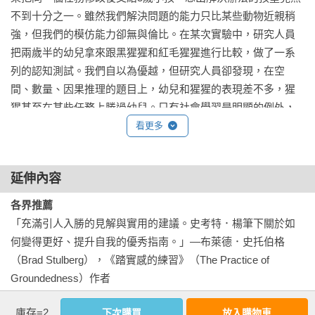
不到十分之一。雖然我們解決問題的能力只比某些動物近親稍
強，但我們的模仿能力卻無與倫比。在某次實驗中，研究人員
把兩歲半的幼兒拿來跟黑猩猩和紅毛猩猩進行比較，做了一系
列的認知測試。我們自以為優越，但研究人員卻發現，在空
間、數量、因果推理的題目上，幼兒和猩猩的表現差不多，猩
猩甚至在某些任務上勝過幼兒。只有社會學習是明顯的例外，
幼兒在看過示範之後，就能輕鬆的解決問題，但幾乎沒有任何
看更多
一隻猩猩能做到這一點。「有樣學樣」這句老生常談用來講述
不動腦筋的學習方式，但用在人類身上卻正好相反，模仿是人
延伸內容
類創造力的基礎。

各界推薦
然而，向他人學習也有缺點，如果接觸不到可供我們學習的對
「充滿引人入勝的見解與實用的建議。史考特．楊筆下關於如
象，我們就很難取得進展。早期俄羅斯方塊的死忠玩家基本上
何變得更好、提升自我的優秀指南。」—布萊德．史托伯格
都是孤立的，他們一個人玩遊戲，頂多跟幾個好朋友一起玩。
（Brad Stulberg），《踏實感的練習》（The Practice of 
最佳玩法的技巧傳播不出去，所以每位玩家不得不發展自己的
Groundedness）作者

一套玩法。電玩遊戲天才阿克朗獨自做到頗有成就的地步，這
是很罕見的現象，大多數的情況是，人類的潛力無法完全發
庫存=2
下次購買
放入購物車
「史考特．楊將學習的科學分解成可操作的建議。對於想要精