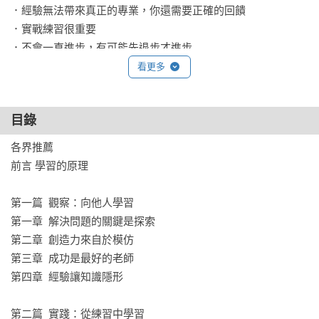
．經驗無法帶來真正的專業，你還需要正確的回饋

．實戰練習很重要

．不會一直進步，有可能先退步才進步

．接觸愈多，焦慮愈少
看更多
目錄
各界推薦

前言 學習的原理

第一篇  觀察：向他人學習

第一章  解決問題的關鍵是探索

第二章  創造力來自於模仿

第三章  成功是最好的老師

第四章  經驗讓知識隱形

第二篇  實踐：從練習中學習
