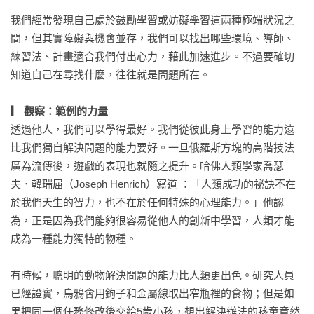
我們經常發現自己處於鼓勵學習或妨礙學習這兩種極端狀況之
間，但其實障礙與機會並存，我們可以找出哪些環境、導師、
練習法、計畫適合我們付出心力，藉此加速進步。不過要確切
知道自己在尋找什麼，往往就是問題所在。

▎ 觀察：範例的力量
透過他人，我們可以學得最好。我們從彼此身上學習的能力遠
比我們獨自解決問題的能力要好。一旦俄羅斯方塊的高階技法
廣為流傳後，遊戲的表現也就隨之提升。哈佛人類學家喬瑟
夫．韓瑞屈（Joseph Henrich）寫道 ：「人類成功的祕訣不在
於我們天生的智力，也不在於任何特殊的心理能力。」他認
為，正是因為我們能夠很容易從他人的創新中學習，人類才能
成為一種能力獨特的物種。

有時候，聰明的動物解決問題的能力比人類更出色。研究人員
已經證實，烏鴉會用鉤子和金屬線取出窄瓶裡的食物；但是如
果把同一個任務修改後交給5歲小孩，想出解決辦法的孩童竟然