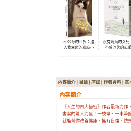
50公分的世界：進
沒有媽媽的女兒
入我生命的腦麻小
不曾消失的母
貓，未來
內容簡介
|
目錄
|
序跋
|
作者資料
|
基
內容簡介
《人生的四大祕密》作者最新力作，
書寫的驚人力量！一枝筆、一本筆記本
就能幫你改善健康、擁有自信、快