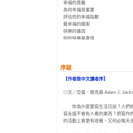
幸福的意義                                                
為何幸福很重要

評估你的幸福指數

最幸福的國家

快樂的基因

你的快樂基準值

意圖的快樂

意圖性快樂的四大關鍵

維持快樂的兩個關鍵練習                                   
第四章  筆的力量比藥丸還強大：為
序跋
日記療法與癌症

【作者致中文讀者序】
為何寫作日誌會改變生理機制

第五章  捕夢網：為何生活日誌可揭
◎文／亞當．傑克森 Adam J. Jackso
作夢的科學

夢境日誌

　　你為什麼要寫生活日誌？人們
第六章  寫作減重法：為什麼生活日
寫永遠不會有人看的東西？把寫作
飲食日記的力量

的活動上會更有收穫，又何必每天浪
第七章  邁向成功：為何生活日誌有
成功絕非僥倖
