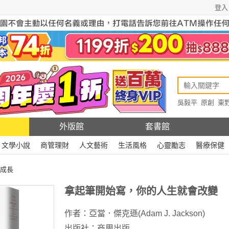
登入
吳毅平
原創
東
原創
Rewire
外版館
套書館
文學小說
商管理財
人文藝術
生活風格
心靈勵志
醫療保健
成長
拿起筆開始寫，你的人生就會改變
作者：
亞當．傑克遜(Adam J. Jackson)
出版社：
商周出版