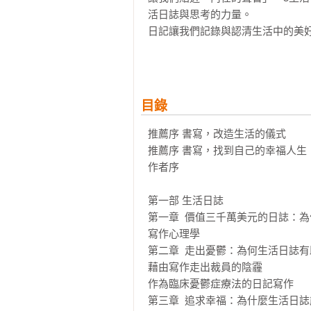
活日誌與思考的力量。

日記讓我們記錄與認清生活中的美
了！

本書分為兩個部分：

目錄
第一部，敘述了書寫背後的科學證
生……，並調查了生命日誌何以又
推薦序 書寫，改造生活的儀式 

書寫方式（敘述型、反思型、治療
推薦序 書寫，找到自己的幸福人生

制。

作者序

第二部，包含了易於參考的實用引
第一部 生活日誌

練習與技巧。有別於其他教導日誌
第一章  價值三千萬美元的日誌：
解決問題……）的日誌寫作方法，
寫作心理學

第二章  走出憂鬱：為何生活日誌有助於擺脫沮喪             
藉由寫作走出裁員的陰霾                                   
作為臨床憂鬱症療法的日記寫作

第三章  追求幸福：為什麼生活日誌能保證讓更幸福          