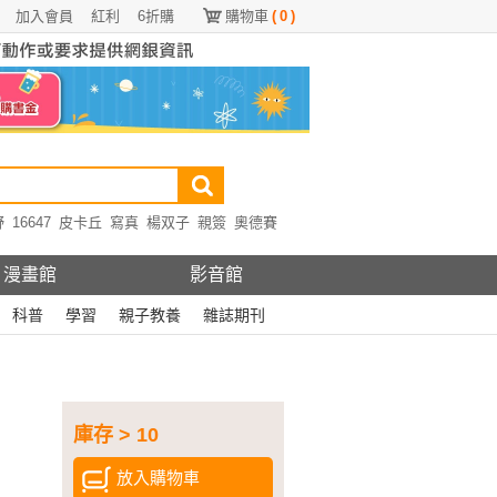
加入會員
紅利
6折購
購物車
(
0
)
野
16647
皮卡丘
寫真
楊双子
親簽
奧德賽
漫畫館
影音館
科普
學習
親子教養
雜誌期刊
庫存 > 10
放入購物車