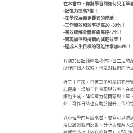
在本書中，你將學習到如何只用筆和
•記憶力提高7倍！ 

•在學校展顯更優異的成績！ 

•工作績效和效率提高20~30％！ 

•有效緩解身體疼痛高達47％！ 

•實現加倍和持續的減肥效果！

•達成人生目標的可能性增加50％！
有別於日記純粹是我們每日生活的
所作的個人探索，也是對我們的所思
近三十年來，已有眾多科學研究證
心健康，增加工作表現與效率。在
細胞生成、降低壓力荷爾蒙與血壓
外，寫作日誌也有助於提升工作記憶
以心理學的角度來看，書寫可以透過
活日誌讓我們反省、分析與理解人生
讓我們貼近「內在的聲音」。5生活