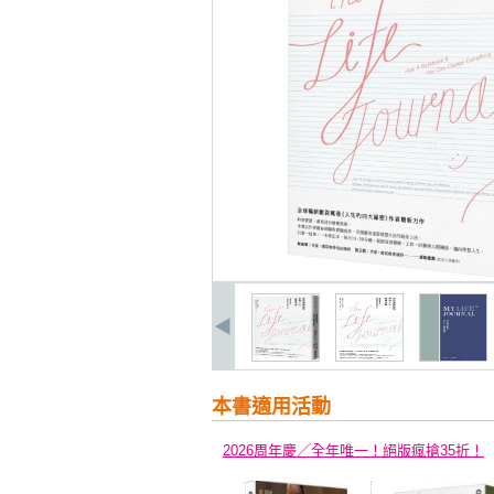
本書適用活動
2026周年慶／全年唯一！絕版瘋搶35折！