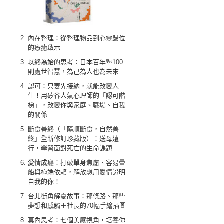
內在整理：從整理物品到心靈歸位
的療癒啟示
以終為始的思考：日本百年塾100
則處世智慧，為己為人也為未來
認可：只要先接納，就能改變人
生！用矽谷人氣心理師的「認可階
梯」，改變你與家庭、職場、自我
的關係
斷食善終（「隨順斷食，自然善
終」全新修訂珍藏版）：送母遠
行，學習面對死亡的生命課題
愛情成癮：打破單身焦慮、容易暈
船與極端依賴，解放想用愛情證明
自我的你！
台北街角解憂故事：那條路、那些
夢想和感觸＋社長的70幅手繪插圖
莫內思考：七個美感視角，培養你