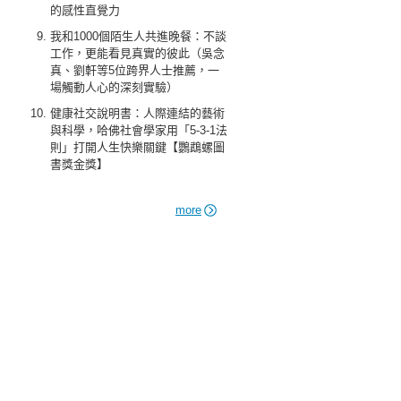
的感性直覺力
我和1000個陌生人共進晚餐：不談
工作，更能看見真實的彼此（吳念
真、劉軒等5位跨界人士推薦，一
場觸動人心的深刻實驗）
健康社交說明書：人際連結的藝術
與科學，哈佛社會學家用「5-3-1法
則」打開人生快樂關鍵【鸚鵡螺圖
書獎金獎】
more