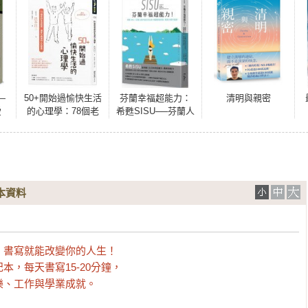
—
50+開始過愉快生活
芬蘭幸福超能力：
清明與親密
愛
的心理學：78個老
希甦SISU──芬蘭人
前生活態度，讓身
的幸福生活法則，
心圓滿的人生智慧
喚醒你的勇氣、復
原力與幸福感
本資料
書寫就能改變你的人生！

，每天書寫15-20分鐘，

樂、工作與學業成就。