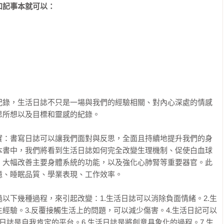
記事本就可以：

紀錄，生活日誌不只是一場與我們的經驗相關、對內心深處的情感
所想以及目標和靈感的紀錄。

實：書寫日誌可以讓我們面對與反思，全面且持續地提升我們的身
本書中，我們將看到生活日誌如何完全改變生理機制、促使白血球
、大幅改善主要身體系統的功能，以及強化心肺腎等重要器官。此
、睡眠品質、學業表現、工作效率。

以下幾種過程，來引起改變：1.生活日誌可以消除負面情緒。2.生
經驗。3.反覆接觸生活上的問題，可以減少傷害。4.生活日記可以
日誌是自我肯定的平台。6.生活日誌是將創意具象化的過程。7.生