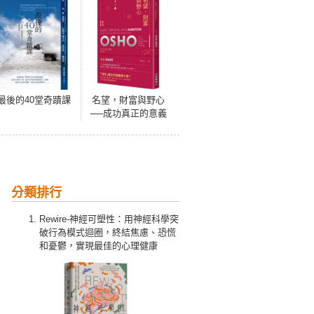
最後的40堂奇蹟課
名望，財富與野心
──成功真正的意義
是什麼？(新版)
分類排行
Rewire-神經可塑性：用神經科學突
破行為模式迴圈，終結焦慮、恐慌
和憂鬱，實現最佳的心理健康