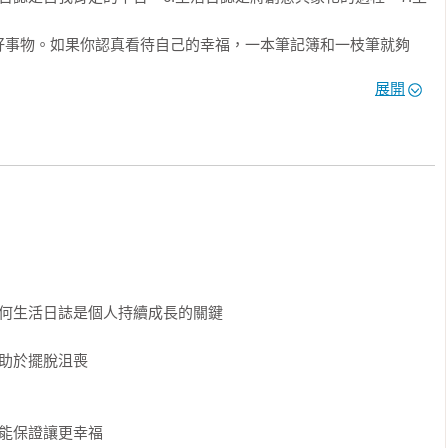
好事物。如果你認真看待自己的幸福，一本筆記簿和一枝筆就夠
展開
據說明：包括改善記憶、強化學習、管理時間、減重、防範問題發
為何能夠完全改變你的人生。內容包含了歷史、理論，以及對各種
型）的廣泛研究，讓讀者了解日誌之所以能成為強大工具的各種機
導，並解釋了各種經過嘗試與驗證、廣泛應用於生命日誌中的寫作
寫作的書籍，這些方法一般人都可執行（針對特別問題，如減重、
為何生活日誌是個人持續成長的關鍵

而且這些方法是經過實證有效，且受到科學支持與多位專家推薦。
                                                     

                                                            

                                                    
