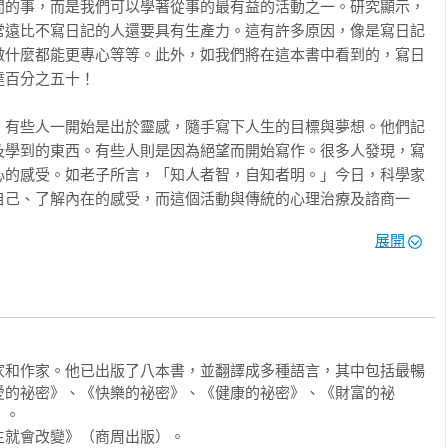
間的事，而是我們可以學著從事的最有益的活動之一。研究顯示，
常遠比不寫日記的人還要具有生產力。這有許多原因，像是寫日記
                                                  

做什麼都能更專心等等。此外，如我們將在這本書中看到的，寫日
誌有助於掌握時間與人生

百分之五十！

；有些人一開始是出於靈感，隨手寫下人生的目標與夢想。他們記
                                           

及學到的東西。有些人則是因為絕望而開始寫作。很多人發現，寫
可以促進學習

心的感受。如老子所言，「知人者智，自知者明。」今日，科學家
自己、了解內在的感受，而這個活動與傳統的心理治療及諮商一
生活日誌可以阻止問題擴大

境。

展開
                                                                     

實我的生活。開始寫日記之後，我發現自己變得更平靜、更放鬆，
活日誌  12個要點 

。我的心靈不像之前那樣混亂，因為現在我如果有任何恐懼或不
作的成效表

我也比以往更能專心，因為我知道什麼是重要的事情。我也確信自
命日誌的表達寫作中獲益

健康、更感到幸福絕非巧合；而這樣的看法也得到臨床研究的證
減重與維持體態   飲食日記範例表

家和作家。他已出版了八本書，並翻譯成多種語言，其中包括最暢
誌成為健康與體能的教練  症狀筆記範例表

愛的祕密》、《快樂的祕密》、《健康的祕密》、《財富的祕
日誌發展有效解決問題的策略

別。相反地，研究指出，大多數採取特定日記寫作技巧的人都有極
。

就會改變》（商周出版）。

感受、或是記錄點子、抱負與目標等簡單的動作，可以為我們的身