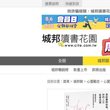
運費說明
快速到貨
全館
城邦館
城邦暢銷榜
新書上市
即將出版
目前位置：
首頁
>
城邦館
>
心靈勵志
>
心靈