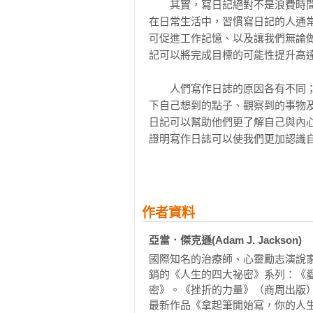
　　其實，寫日記絕對不是浪費時
神話中蘊含的訊息

在日常生活中，習慣寫日記的人通
十五分鐘的反思性寫作就能提升工作效能                   
可促進工作記憶、以及讓我們無論
第八章  時間的主宰者：為何生活日
記可以將完成目標的可能性提升高達
艾維李的時間管理法

時間管理與學業成就

　　人們寫作日誌的原因各有不同
第九章  會改變的記憶：為何生活日誌可以保護記憶與個人身分
下自己想到的點子、觀察到的事物
第十章  學習的過程：為何生活日誌
日記可以幫助他們更了解自己與內
日誌中的表達性寫作與記憶

證明寫作日誌可以使我們更加認識
第十一章  問題所造成的問題：為何
樣，可以有效幫助人們解決與克服困
第二部 生活日誌的寫作計畫                                
　　我寫日記純粹是因為這可以充
第十二章  開始寫吧！：如何開始寫作生
注意力更加集中，也更能保持警覺
作者資料
第十三章  知道自己的目標   日記寫
安，都能在日誌裡宣洩出來，而且
第十四章  表達性寫作法：如何從生
己在寫作日誌的期間，身體變得更
亞當．傑克遜(Adam J. Jackson)
第十五章  飲食日記：如何使用日記來
實。

國際知名的治療師、心靈勵志演說
第十六章  症狀筆記：如何讓生活日
銷的《人生的四大祕密》系列：《
第十七章  策略日誌：如何利用生活
　　我寫作日誌的經驗一點也不特
密》。《挫折的力量》（商周出版）
檢視選項

最新作品《拿起筆開始寫，你的人生
為相似、正面的經驗。寫下想法與