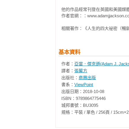
第十八章  夢境日記：如何記錄與解
心健康帶來深刻與持久的影響，這
解讀夢境

他的作品經常刊登在英國和美國媒體
的，寫日記有助於調節血壓、減少
夢境日誌範例表

作者官網：：www.adamjjackson.co
更專注，並且擁有更強大的工作記憶
第十九章  聰明的設定目標：如何利
第二十章  感恩日誌：如何利用感恩
相關著作：《人生的四大祕密（暢
　　如果你停下腳步仔細想想，便
第二十一章  時間管理模板：如何
在自己的日誌裡都寫些什麼？之前
如何運用艾維李的時間管理術

法、感受、希望與恐懼。然而，隨
艾維李的時間管理表格範本

基本資料
到著迷。我養成寫作感恩日誌的習
可以防止你將周遭的事物視為理所
結語

作者：
亞當．傑克遜(Adam J. Jacks
福與滿足的感受。

參考書目

譯者：
張馨方
關於作者
出版社：
商周出版
　　在每天的日誌裡，我也會簡短
書系：
ViewPoint
有助於消除周遭的負面影響。我也
出版日期：2018-10-08

慣。此外，我也因為寫作日誌的關
ISBN：9789864775446

返。

城邦書號：BU3095

規格：平裝 / 單色 / 256頁 / 15cm×21cm   
　　有必要每天寫日記嗎？我認為
足以引起重大且持久的變化。關於
感。然而，某些類型的日記會需要