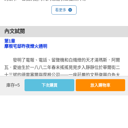
看更多
內文試閱
第1章

摩根宅邸昨夜燈火通明
　　發明了電報、電話、留聲機和白熾燈的天才湯瑪斯．阿爾
瓦．愛迪生於一八八二年春末搖搖晃晃步入靜靜位於華爾街二
十三號的德雷塞爾與摩根公司——一座莊嚴的文藝復興白色大
理石宮殿。在那玻璃牆的決策辦公室裡，約翰．皮爾龐特．摩
庫存=5
下次購買
放入購物車
根（J.  Pierpont Morgan）坐在特大的捲蓋式書桌後面指揮他的
王國。這位統治者身穿銀行家黑色制服，襯衣漿得雪白，翼尖
領口和精緻的銀灰色絲綢領帶。價格不菲的哈瓦那雪茄從不離
口，室內煙氣騰騰，顯示主人的身分與權力。摩根的投資公司
資助愛迪生在下曼哈頓繁華商業區建立起美國第一座白熾燈照
明系統。每回拜訪德雷塞爾與摩根，把臉刮得乾乾淨淨的年輕