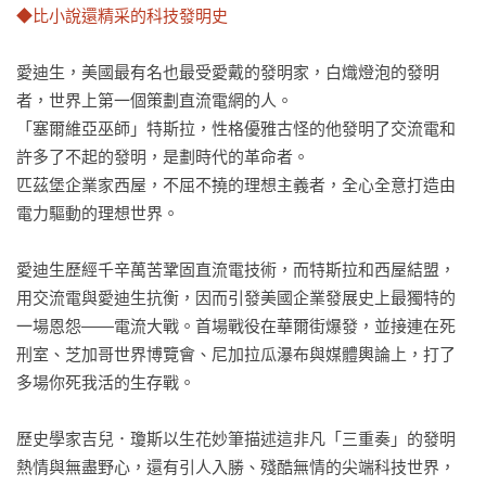
◆比小說還精采的科技發明史
愛迪生，美國最有名也最受愛戴的發明家，白熾燈泡的發明
者，世界上第一個策劃直流電網的人。

「塞爾維亞巫師」特斯拉，性格優雅古怪的他發明了交流電和
許多了不起的發明，是劃時代的革命者。

匹茲堡企業家西屋，不屈不撓的理想主義者，全心全意打造由
電力驅動的理想世界。

愛迪生歷經千辛萬苦鞏固直流電技術，而特斯拉和西屋結盟，
用交流電與愛迪生抗衡，因而引發美國企業發展史上最獨特的
一場恩怨——電流大戰。首場戰役在華爾街爆發，並接連在死
刑室、芝加哥世界博覽會、尼加拉瓜瀑布與媒體輿論上，打了
多場你死我活的生存戰。

歷史學家吉兒．瓊斯以生花妙筆描述這非凡「三重奏」的發明
熱情與無盡野心，還有引人入勝、殘酷無情的尖端科技世界，