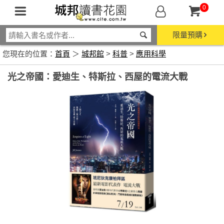
0
限量預購
您現在的位置：
首頁
＞
城邦館
>
科普
>
應用科學
光之帝國：愛迪生、特斯拉、西屋的電流大戰