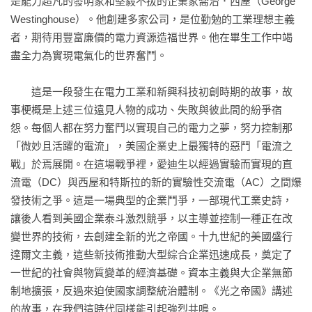
是能力超凡的發明家和堅毅不拔的企業家喬治．西屋（George 
Westinghouse）。他創建多家公司，是位勤勉的工業理想主義
者，期待用豐富廉價的電力資源造福世界。他在畢生工作中竭
盡全力為實現電氣化的世界奮鬥。

　　這是一段發生在電力工業和新興科技初創時期的故事，故
事梗概是上述三位遠見人物的成功、失敗與彼此間的紛爭宿
怨。每個人都在努力奮鬥以實現自己的電力之夢，努力控制那
「微妙且活躍的電流」，美國企業史上最獨特的惡鬥「電流之
戰」於焉展開。在這場戰爭裡，愛迪生以經過實驗而實現的直
流電（DC）與西屋和特斯拉的新的實驗性交流電（AC）之間爆
發技術之爭。這是一場典型的企業鬥爭，一部現代工業史詩，
讓後人看到美國企業泰斗激烈競爭，以主導並控制一種正在改
變世界的技術，去創建全新的光之帝國。十九世紀的美國盛行
達爾文主義，這些新技術推動大型綜合企業迅速成長，奠定了
一世紀的社會與物質變革的經濟基礎。資本主義與大企業無節
制地擴張，反過來迫使國家調整統治體制。《光之帝國》講述
的故事，在我們這時代同樣能引起強烈共鳴。