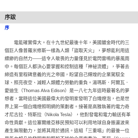
序跋
序
　　電能確實偉大。在十九世紀最後十年，美國鍍金時代的三
個巨人像普羅米修斯一樣為人類「盜取天火」，夢想能利用這
縹緲的自然力——這令人敬畏的力量僅見於電閃雷鳴的暴風雨
中。每個巨人都決心要掌握和控制這種「神祕流體」，爭著去
締造有里程碑意義的光之帝國，盼望自己輝煌的企業駕馭全
球、照亮夜空、減輕人類體力勞動的重負。湯瑪斯．阿爾瓦．
愛迪生（Thomas Alva Edison）是一八七九年這時最著名的夢
想者，當時這位美國最偉大的發明家發明了白熾燈泡，也是世
界上第一個白熾燈照明網的策劃者。接著是高雅執著的電力奇
才尼古拉．特斯拉（Nikola Tesla），他對發電和電力輸送有革
命性貢獻。這位塞爾維亞移民預知可以利用地球自身振盪波來
產生無限動力，並將其用於通訊。這組「三重唱」的最後一位