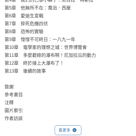
的特性，然後將讀者拉入世紀之交的真實歷史裡，充滿了糾
第5章　他無所不在：喬治．西屋

結、轉折、諷刺之事、卑鄙行為、突破性發展、挑戰、成就、
第6章　愛迪生宣戰

悲劇與凱旋曲。

第7章　猝死危機四伏

——休士頓紀事報

第8章　恐怖的實驗

第9章　惶惶不可終日：一八九一年

魅力十足，知識性高，講述三個生產與配置電力發明家的開拓
第10章　電學家的理想之城：世界博覽會

性貢獻，沒有他們，就沒有我們今天的生活。

第11章　多麼碧綠的瀑布啊！尼加拉瓜的動力

——The Evolution of Useful Things作者亨利．彼特羅斯基

第12章　終於接上大瀑布了！

第13章　後續的故事

很迷人，我甚至想說「令人激動」，講述十九世紀末期電流大
戰的事蹟，以及愛迪生、特斯拉、西屋在鍍金時代引起的風
致謝

浪。——《白城魔鬼》作者艾瑞克．拉森

參考書目

注釋

動盪時代迷人且生動的肖像，吉兒．瓊斯用快節奏再現了美國
圖片索引

電氣化過程中影響整個國家的人物、技術，與企業陰謀。

作者訪談
——《光明之城》作者蘿倫．貝爾法
看更多