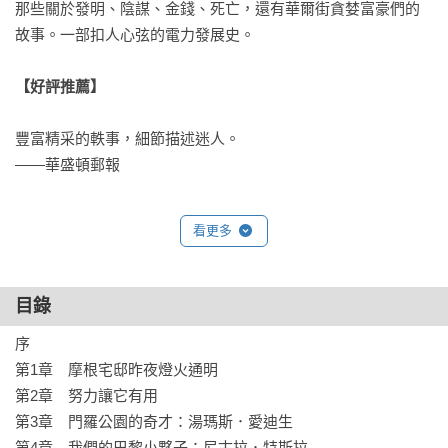
那些關於發明、陰謀、金錢、死亡，還有華爾街貪婪富豪們的
故事。一部扣人心弦的電力發展史。

【好評推薦】
豐富精采的軼事，細節描述迷人。

——華盛頓郵報

吉兒．瓊斯說了一個關於競爭熱忱的故事，從三個特立獨行者
看更多
的人生記錄美國進步的重要階段。

——華爾街日報

目錄
娛樂與知識兼具……生動描述個人野心與敵意如何在電流大戰
序

中刺激科學與商業的交流。

第1章　摩根宅邸昨夜燈火通明

——洛杉磯時報

第2章　努力讓它有用

第3章　門羅公園的奇才：湯瑪斯．愛迪生

這十年來最有趣的科學與商業冒險故事。先講述早期發現的電
第4章　我們的巴黎小夥子：尼古拉．特斯拉
