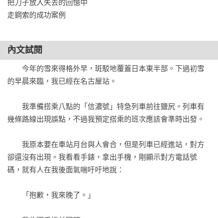
把刀子放入失去的回憶中

走鋼索的成功案例
內文試閱
　　今年的雪來得格外早，斑駁地覆蓋日本東半部。下過初雪
的早晨來臨，我已經在名古屋站。

　　我準備搭乘八點的「信濃號」特急列車前往鹽尻。列車有
幾條路線出現誤點，不過我預定搭乘的班次應該會準時出發。

　　我原本要在車站月台與人會合，但是列車已經進站，對方
卻還沒有出現。我看看手錶，拿出手機，剛顯示對方電話號
碼，就有人在我後面氣喘吁吁地說：

　　「抱歉，我來晚了。」
