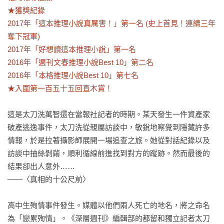
★獲獎紀錄

2017年「這本推理小說真厲害！」第一名 (史上首見！連續三年
奪下冠軍)

2017年「好想讀這本推理小說」第一名

2016年「週刊文春推理小說Best 10」第二名

2016年「本格推理小說Best 10」第七名

★入圍第一百五十五回直木賞！
這是太刀洗萬智還在當報社記者的時期。某天發生一件資產家
破產逃逸事件，太刀洗從親屬訪談中，敏銳地察覺到隱藏許多
情報，於是拉著攝影師展開一場追查之旅。她從對話紀錄以及
訪談中抽絲剝繭，順利循線前進找到對方的蹤跡。然而最後的
結果卻出人意外……　　　　

——〈真相的十公尺前〉

高中生殉情事件發生。媒體以他們兩人死亡的地名，將之命名
為「戀累殉情」。《深層週刊》編輯部的都留和獨立記者太刀