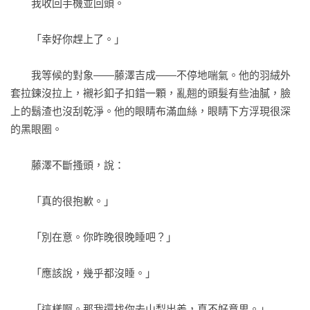
　　我收回手機並回頭。

　　「幸好你趕上了。」

　　我等候的對象——藤澤吉成——不停地喘氣。他的羽絨外
套拉鍊沒拉上，襯衫釦子扣錯一顆，亂翹的頭髮有些油膩，臉
上的鬍渣也沒刮乾淨。他的眼睛布滿血絲，眼睛下方浮現很深
的黑眼圈。

　　藤澤不斷搔頭，說：

　　「真的很抱歉。」

　　「別在意。你昨晚很晚睡吧？」

　　「應該說，幾乎都沒睡。」

　　「這樣啊。那我還找你去山梨出差，真不好意思。」
