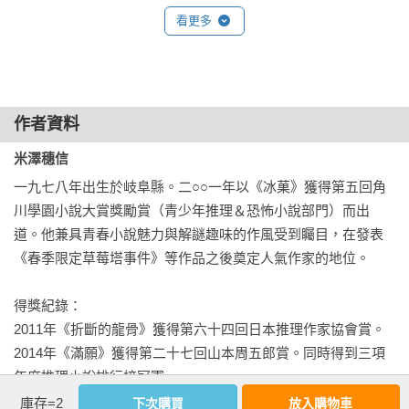
　　「的確。距離旺季應該還早才對。」

看更多
　　作者米澤穗信曾說過，太刀洗萬智這個人物一開始並沒有
想到會發展為系列，她首次登場於《再見，妖精》，那時候她
　　昨晚長野、山梨、群馬的部分地區即使在平地也積了一公
只是個普通的高中生，也不是故事主要的敘述者。中間有好幾
分左右的雪。距離冬季運動的季節還早，而且今天又是平日，
年，作者有很多次想寫一個「從青澀時期變成大人，擔負比年
但這些學生似乎已經迫不及待地想要前往滑雪場了。

作者資料
少時更大的責任來面對真相。」的故事，這個形象不知不覺間
就套在太刀洗萬智身上——在《王與馬戲團》書中，來到尼泊
米澤穗信
　　紅眼睛的藤澤拍打自己的臉頰，努力擠出聲音問：

爾、面對新聞事件的太刀洗，省思自己採訪他人的意義，或是
一九七八年出生於岐阜縣。二○○一年以《冰菓》獲得第五回角
傳達訊息給他人的意義。而《真相的十公尺前》，則是透過其
　　「對了，我其實不太清楚，今天要採訪什麼？」

川學園小說大賞獎勵賞（青少年推理＆恐怖小說部門）而出
他旁觀角度來了解角色……包括合作夥伴、訪談對象等等，可
道。他兼具青春小說魅力與解謎趣味的作風受到矚目，在發表
看得出作者的用心，十分推薦這系列作品，希望讀者會喜歡。

　　藤澤是今年發配到我所屬的東洋新聞大垣分局的新人。他
《春季限定草莓塔事件》等作品之後奠定人氣作家的地位。

獲採用的身分是攝影師，不過根據東洋新聞的規定，即使是攝
立即訂閱城邦讀饗報！
GO
影師，也需要累積至少一年的記者經驗。我在名義上算是他的
得獎紀錄：

指導者，不過從發配至今已經過了半年以上，他現在也有自己
2011年《折斷的龍骨》獲得第六十四回日本推理作家協會賞。

的任務了。我不會像一開始那樣總是帶他一起行動，不過這次
2014年《滿願》獲得第二十七回山本周五郎賞。同時得到三項
情況比較特別。

年度推理小說排行榜冠軍。

2015年《王與馬戲團》史上首位連續兩年獲得三項年度推理小
庫存=2
下次購買
放入購物車