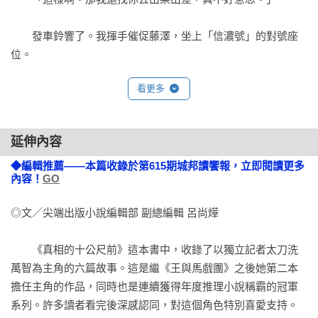
　　發車鈴響了。我揮手催促藤澤，坐上「信濃號」的對號座
位。

看更多
　　「好久沒和太刀洗小姐搭檔了，我很開心。」

　　藤澤在坐上車時這麼說，不過他的聲音被發車鈴聲蓋掉
延伸內容
了，所以我沒有說什麼。

◆編輯推薦——本篇收錄於第615期城邦讀饗報，立即閱讀更多
內容！
GO
　　中央本線下行的「信濃號」對號座位車廂內，大約有六成
座位被快活的年輕人佔據。

◎文／尖端出版小說編輯部 副總編輯 呂尚燁

　　藤澤以慎重的動作把相機袋放到行李架上。他環顧車廂，
　　《真相的十公尺前》這本書中，收錄了以獨立記者太刀洗
然後把身體沉入座位，對我耳語：

萬智為主角的六篇故事。這是繼《王與馬戲團》之後她第二本
擔任主角的作品，同時也是連續獲得年度推理小說稱霸的冠軍
　　「沒想到乘客還滿多的。」

系列。許多讀者看完後深感認同，對這個角色特別喜愛支持。
