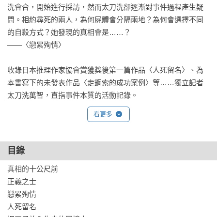
洗會合，開始進行採訪，然而太刀洗卻逐漸對事件過程產生疑
問。相約尋死的兩人，為何屍體會分隔兩地？為何會選擇不同
的自殺方式？她發現的真相會是……？　　　　

——〈戀累殉情〉

收錄日本推理作家協會賞獲獎後第一篇作品〈人死留名〉、為
本書寫下的未發表作品〈走鋼索的成功案例〉等……獨立記者
太刀洗萬智，直指事件本質的活動記錄。
看更多
目錄
真相的十公尺前

正義之士

戀累殉情

人死留名
