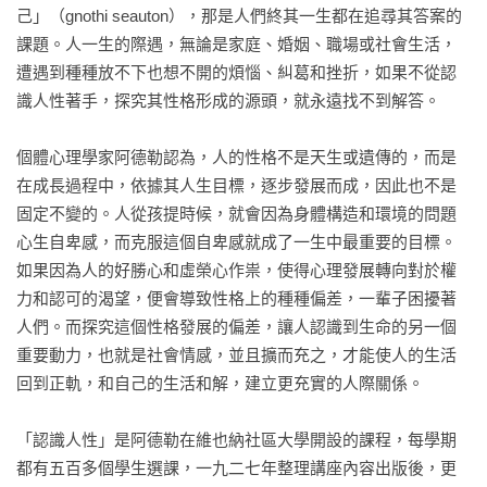
己」（gnothi seauton），那是人們終其一生都在追尋其答案的
課題。人一生的際遇，無論是家庭、婚姻、職場或社會生活，
遭遇到種種放不下也想不開的煩惱、糾葛和挫折，如果不從認
識人性著手，探究其性格形成的源頭，就永遠找不到解答。

個體心理學家阿德勒認為，人的性格不是天生或遺傳的，而是
在成長過程中，依據其人生目標，逐步發展而成，因此也不是
固定不變的。人從孩提時候，就會因為身體構造和環境的問題
心生自卑感，而克服這個自卑感就成了一生中最重要的目標。
如果因為人的好勝心和虛榮心作祟，使得心理發展轉向對於權
力和認可的渴望，便會導致性格上的種種偏差，一輩子困擾著
人們。而探究這個性格發展的偏差，讓人認識到生命的另一個
重要動力，也就是社會情感，並且擴而充之，才能使人的生活
回到正軌，和自己的生活和解，建立更充實的人際關係。

「認識人性」是阿德勒在維也納社區大學開設的課程，每學期
都有五百多個學生選課，一九二七年整理講座內容出版後，更