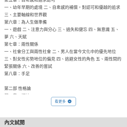
（自己和他人）時，要不斷地觀察、聽、思考（Observing, 
一、幼年早期的處境 二、自卑感的補償，對認可和優越的追求 
Listening, Thinking），蒐集資料才能提出假設，勿輕易下論
三、主要軸線和世界觀

斷。

第六章：為人生做準備

對於現今多元的社會，我們也因缺乏人性知識，在人際關係與
一、遊戲 二、注意力與分心 三、過失和健忘 四、無意識 五、
共同生活相處上產生許多的困擾和情緒，因此若我們越能理解
夢 六、天賦

自己和他人，就能減少因此所造成的問題，而有更好的生活。
第七章：兩性關係

這本書除了是對生活有裨益的心理學，也可說是心理病理的教
一、社會分工與兩性社會 二、男人在當今文化中的優先地位 
科書，它教導我們要認識一個人的特質，才能了解外顯的病
三、對女性劣勢地位的偏見 四、逃避女性的角色 五、兩性間的
症，非常值得研讀。

緊張關係 六、改善的嘗試

——林惠蓉 臺北市聯合醫院臨床心理組主任

第八章：手足

人性是什麼？它如何影響我們各自獨特的生命？

第二部 性格論

身為長期體察人性幽明交會的心理學家，我由衷推薦本書給
第一章：概論

看更多
您。

一、性格的本質與形成 二、社群情感對性格發展的意義 三、性
——陳品皓 臨床心理師

格的發展方向 四、有別於其他的心理學派別 五、氣質和內分泌 
六、小結

內文試閱
修煉幸福的入門之道在於洞悉自己、了解別人，阿德勒的著作
第二章：攻擊性的性格特徵
