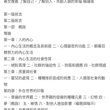
林蕙瑛 東吳大學心理系兼任副教授

專文推薦 了解自己，了解別人，共創人類的幸福 楊瑞珠

連廷嘉 國立臺南大學諮商與輔導學系教授兼系主任

陳品皓 臨床心理師

第一版前言

曾文志 國立清華大學教育心理與諮商學系教授

第二版前言

蘇益賢 臨床心理師

第一部　概說

導論

「理解人性」是阿德勒大師闡述科學的人性知識，分析人生的
第一章：人的內心

美善與邪惡面向，強調人是社會動物，而意識則是人格的中
一、內心生活的概念及其前提 二、心理器官的功能 三、朝著目
心，除了內在的心理動力外，個體的人際關係，在家庭、學校
標努力的內心生活

或團體中都非常重要。這是一本促進自我了解與成長的寶典，
第二章：內心生活的社會性質

也是心理諮商／家族治療的指南。

一、絕對真理 二、社群的強迫性 三、防衛和適應 四、社群情感

——林蕙瑛 東吳大學心理系兼任副教授

第三章：孩童與社會

一、嬰兒的處境 二、種種挫折造成的效應 三、人類是社會的動
這本書是阿德勒大師教導大家理解人性知識的經典著作，大師
物

所提出人的行動軸線、生命模式與生活方式，以及決定個人命
第四章：外在世界的印象

運的性格論－－建構人類內心世界的最強大的刺激，都是來自
一、普遍的世界觀 二、世界觀的發展的種種元素 三、幻想 四、
最早的童年時期。更強烈要求我們要謙卑地認識人性，就如同
夢（概說） 五、移情 六、對他人施加影響（催眠與暗示）

我教授的心理診斷這門科學，要學生在學習如何去了解一個人
第五章：自卑感和追求認可
