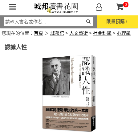
0
限量預購
您現在的位置：
首頁
＞
城邦館
>
人文藝術
>
社會科學
>
心理學
認識人性