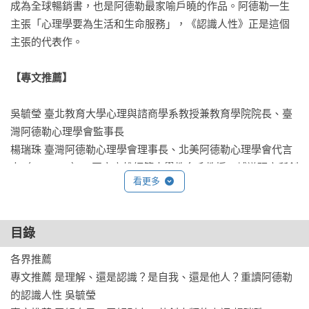
成為全球暢銷書，也是阿德勒最家喻戶曉的作品。阿德勒一生
主張「心理學要為生活和生命服務」，《認識人性》正是這個
主張的代表作。

【專文推薦】
吳毓瑩 臺北教育大學心理與諮商學系教授兼教育學院院長、臺
灣阿德勒心理學會監事長

楊瑞珠 臺灣阿德勒心理學會理事長、北美阿德勒心理學會代言
人（Diplomat）、國立高雄師範大學教育系教授、輔導研究所創
看更多
所所長

【列名推薦】
（依姓氏筆畫排序）

目錄
王浩威 精神科醫師、作家

各界推薦

王文秀 國立清華大學教育心理與諮商學系兼任教授

專文推薦 是理解、還是認識？是自我、還是他人？重讀阿德勒
林惠蓉 臺北市聯合醫院臨床心理組主任

的認識人性 吳毓瑩
