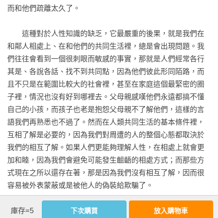
而和他們疏離太久了。

　　這種對於人性知識的缺乏，它最嚴重的後果，就是我們在
和鄰人相處上、在和他們的共同生活裡，總是會出現問題。我
們往往會看到一個很刺眼而敏感的事實，那就是人們經常各行
其是、各說各話、找不到共同點，因為他們彼此形同陌路，而
且不只是在範圍比較大的社會裡，甚至在家庭這個最緊密的圈
子裡，情況也沒有好到哪裡去。父母親感嘆他們永遠都搞不懂
自己的小孩，而孩子也老是抱怨父母親不了解他們，這樣的言
語我們再熟悉也不過了。然而在人類共同生活的基本條件裡，
互相了解是必要的，因為我們對周遭的人的整個心態都取決於
我們的相互了解。如果人們更能夠理解人性，在相處上就會更
加和睦，因為我們會避免可能發生齟齬的相處方式；而那些方
式現在之所以還存在著，那是因為我們沒有相互了解，因而很
容易被外表蒙蔽或是被他人的偽裝給欺騙了。

庫存=5
　　現在我們要說明：當我們嘗試在這個至為重要的領域裡界
下次購買
放入購物車