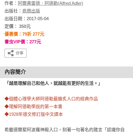
作者：
阿爾弗雷德．阿德勒(Alfred Adler)
出版社：
商周出版
出版日期：2017-05-04
定價： 350元
優惠價：79折 277元
書虫VIP價：277元
內容簡介
「越是理解自己和他人，就越能有更好的生活。」
◆個體心理學大師阿德勒最膾炙人口的經典作品

◆理解阿德勒學說的第一本書

◆1928年德文修訂版中文譯本
希臘德爾斐阿波羅神殿入口，刻著一句著名的箴言「認識你自