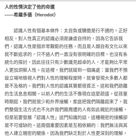
《認識人性》教你如何做好這門基本功夫，找到迷失的靈魂，
一、虛榮（好勝心） 二、妒忌 三、嫉羨 四、吝嗇 五、仇恨

人的性情決定了他的命運

主宰自身的命運。

第三章：非攻擊性的性格特徵

——希羅多德（Herodot）
——曾文志 國立清華大學教育心理與諮商學系教授

一、避世 二、恐懼 三、膽怯 四、適應不足的症狀：沒有被馴服
的本能

　　認識人性有個基本條件：太自負或驕傲是行不通的。正好
原典讀起來雖較辛苦，卻讓我們更能靠近阿德勒原汁原味的思
第四章：性格的其他表現形式

相反，對人性真正的認識必須是謙虛自持的，因為它告訴我
想。聽別人說不過癮，來聽阿德勒自己說阿德勒吧！

一、開朗 二、思想和表達方式 三、小學生心態 四、墨守成規和
們，認識人性是個非常艱鉅的任務，而且是人類自有文化以來
——蘇益賢 臨床心理師
不知變通 五、 卑躬屈膝 六、狂妄自大 七、情緒化 八、倒楣鬼
就不斷追求的，只不過人們一直沒有很明確的目標，也沒有系
和可憐蟲 九、宗教狂

統化的探討，因此往往只有少數識見超卓的人，才能夠比平常
第五章：情緒

人更加洞察人性。在這裡，我們就碰到一個痛處：當我們不預
第一節：造成隔閡的情緒

設立場地檢視人們對人性的理解程度時，就會發現大多數人都
一、暴怒 二、悲痛 三、情緒的濫用 四、作嘔 五、恐懼（驚
是不及格的。我們對人性的認識其實都很貧乏。這和我們疏離
嚇）

的生活息息相關。以前人們的生活不像現在這麼疏遠。從孩童
第二節：使人拉近距離的情緒

時期起，我們就很少和外界接觸，家庭把我們隔離起來了。我
一、快樂 二、同情心 三、羞恥心

們整個生活方式也不允許我們跟周遭的人有如此親近的接觸，
附錄：關於教育的一般註記

但是若要發展「認識人性」這門知識的話，這種親密的接觸卻
結語
是不可或缺的。這兩個重要因素是互相依賴的：我們無法與其
他人建立親密的關係，因為我們缺乏對於人性更深刻的理解，