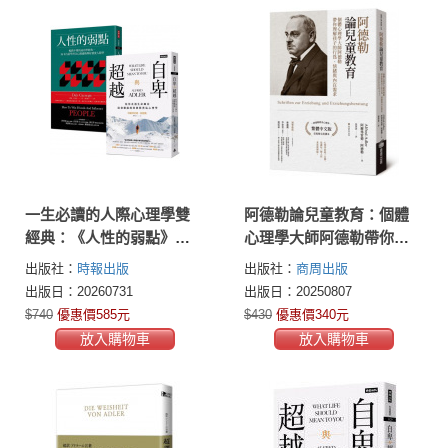
一生必讀的人際心理學雙
阿德勒論兒童教育：個體
經典：《人性的弱點》＋
心理學大師阿德勒帶你理
《自卑與超越》
解孩子的行為、情緒與內
出版社：
時報出版
出版社：
商周出版
在需求
出版日：20260731
出版日：20250807
$740
優惠價585元
$430
優惠價340元
放入購物車
放入購物車