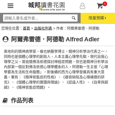
0
限量預購
您現在位置：
首頁
>
出版社列表
> 作者：阿爾弗雷德．阿德勒
阿爾弗雷德．阿德勒 Alfred Adler
奥地利的精神病學家，維也納醫學博士，精神分析學派代表之一，
同時也是個體心理學的創始人，人本主義心理學先驅，現代自我心
理學之父。曾追隨佛洛依德探討神經症問題，但也是精神分析學派
內部第一個反對佛洛依德心理學體系的人。阿德勒一生主張「心理
學要為生活和生命服務」，對後續的西方心理學發展具有重大意
義。著有：《精神官能症的性格》、《器官缺陷及心理補償的研
究》、《個體心理學的實踐與理論》、《認識人性》、《自卑與超
越》、《精神官能症問題》。
作品列表