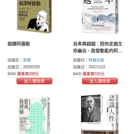
超譯阿德勒
自卑與超越：陪你走過生
命幽谷、啟發動能的阿德
勒勇氣心理學
出版社：
高寶
出版社：
時報出版
出版日：20250326
出版日：20221122
$390
優惠價308元
$420
優惠價332元
放入購物車
放入購物車