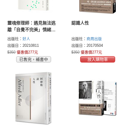
靈魂修理師：遇見無法逃
認識人性
離「自覺不完美」情緒而
壞掉的人
出版社：
好人
出版社：
商周出版
出版日：20210811
出版日：20170504
$350
優惠價277元
$350
優惠價277元
已售完，補書中
放入購物車