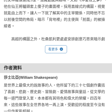
他在仙王將驢頭套上傻子的畫面裡，採用直線式的構圖，視覺
就能由上而下，讓人一下就了解其中的主宰關係，同時他不忘
以前後空間的佈局，暗示「背地裡」的主使與「前面」的被操
縱者。 

　　高超的構圖之外，杜桑凱利更處處安排創意巧思來暗示劇
情與象徵人物心理，如《仲夏夜之夢》中，書名頁出現三個蒙
看更多
著眼睛的小愛神，暗示著這場夢的走向。而赫米亞走進森林
時，為了表示故事從真實進入夢境，杜桑凱利便安排許多動物
躲在樹後，看著她走進如一道門的樹林中，並且樹根顯露在
作者資料
外，現實之中再添。以及《威尼斯商人》裡，他以站在夏洛克
莎士比亞(William Shakespeare)
頭上陰暗的三隻貓，象徵這個角色狡猾的內心。書中處處都是
豐富的意涵。

是世界上最偉大的說故事的人，他所留下的三十七個劇作囊括
了喜劇、悲劇、歷史劇、冒險劇、愛情故事與童話，從文學的
　　此外，精湛的色彩處理也是杜桑凱利的插畫值得被再三賞
每一道門登堂入室，本本都有其特色和偉大的榮耀。四百年
玩的地方。他的繪畫充滿神秘感，

來，這些故事在全世界各地一再上演，受歡迎的程度至今沒有
在《威尼斯商人》中，他以寶藍色的基底象徵當時威尼斯獨領
一位作家能超越。
