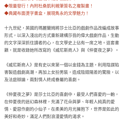
◆限量發行！內附杜桑凱利親筆簽名之複製畫！

◆典藏布面燙字書盒，展現雋永的文學魅力！
十九世紀，英國的瑪麗蘭姆將莎士比亞的戲劇作品改編成故事
形式，以深入淺出的方式重新建構莎翁的偉大戲劇作品，生動
的文字深深抓住讀者的心，在文學史上佔有一席之地。這套書
籍，就是收錄她所改寫的《威尼斯商人》與《仲夏夜之夢》。

《威尼斯商人》是有史以來第一個以金錢為主題，利用陰謀陷
害製造戲劇高潮，再加上女扮男裝，造成陰錯陽差的驚險，以
及法庭辯論，兩對情人終成眷屬的喜劇。

《仲夏夜之夢》是莎士比亞的喜劇中，最受人們喜愛的一齣，
在仲夏夜的迷幻森林裡，充滿了花朵與夢、年輕人純真的愛
情、愛惡作劇的小仙子，在柔美的月光擁抱下，世界是如此的
美好和奇妙，滿足人們對浪漫愛情的渴求。
