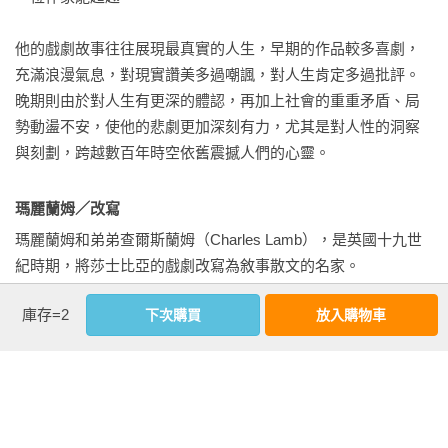
海上風騷，以紅色基底代表貴族氣派，而金色基底則是意味商
人對財富的誇耀。在《仲夏夜之夢》裡，為了表達想像與愛情
他的戲劇故事往往展現最真實的人生，早期的作品較多喜劇，
的歡樂，都則以紅、黃、紫三色穿梭在圖中，烘托既溫暖又神
充滿浪漫氣息，對現實讚美多過嘲諷，對人生肯定多過批評。
秘的氣氛。

晚期則由於對人生有更深的體認，再加上社會的重重矛盾、局
勢動盪不安，使他的悲劇更加深刻有力，尤其是對人性的洞察
　　如果說，莎士比亞是世界上最會說故事的人，那麼杜桑凱
與刻劃，跨越數百年時空依舊震撼人們的心靈。
利的畫筆，無疑是現代插畫舞台中，能獻上最精采演出的演
員，讓所有觀眾都看得如癡如醉。
瑪麗蘭姆／改寫
瑪麗蘭姆和弟弟查爾斯蘭姆（Charles Lamb），是英國十九世
紀時期，將莎士比亞的戲劇改寫為敘事散文的名家。

他們把艱澀深奧的古典文學加以通俗化，合寫成《莎士比亞戲
庫存=2
下次購買
放入購物車
劇故事集》，讓每個人都能親炙大師作品。莎士比亞著名的悲
劇故事《哈姆雷特》、《羅密歐與茱麗葉》、《奧塞羅》、
《馬克白》與《李爾王》，是由查爾斯蘭姆執筆改寫。其餘的
喜劇作品如《仲夏夜之夢》、《威尼斯商人》、《馴悍記》、
《冬天的故事》等則由瑪麗蘭姆改寫。
