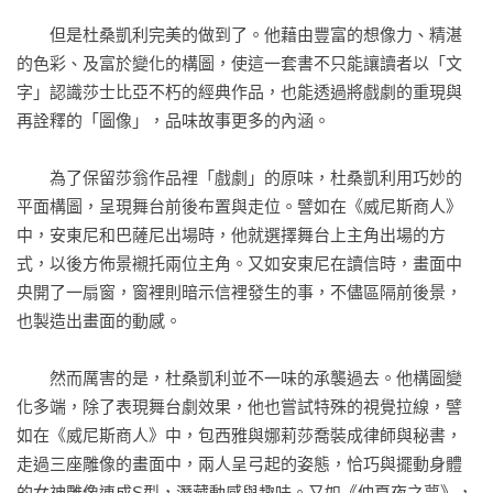
　　但是杜桑凱利完美的做到了。他藉由豐富的想像力、精湛
的色彩、及富於變化的構圖，使這一套書不只能讓讀者以「文
字」認識莎士比亞不朽的經典作品，也能透過將戲劇的重現與
再詮釋的「圖像」，品味故事更多的內涵。

　　為了保留莎翁作品裡「戲劇」的原味，杜桑凱利用巧妙的
平面構圖，呈現舞台前後布置與走位。譬如在《威尼斯商人》
中，安東尼和巴薩尼出場時，他就選擇舞台上主角出場的方
式，以後方佈景襯托兩位主角。又如安東尼在讀信時，畫面中
央開了一扇窗，窗裡則暗示信裡發生的事，不儘區隔前後景，
也製造出畫面的動感。

　　然而厲害的是，杜桑凱利並不一味的承襲過去。他構圖變
化多端，除了表現舞台劇效果，他也嘗試特殊的視覺拉線，譬
如在《威尼斯商人》中，包西雅與娜莉莎喬裝成律師與秘書，
走過三座雕像的畫面中，兩人呈弓起的姿態，恰巧與擺動身體
的女神雕像連成S型，潛藏動感與趣味。又如《仲夏夜之夢》，