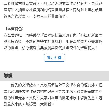
這套精緻布精裝書籍，不只展現經典文學作品的魅力，更蘊藏
國際知名插畫家杜桑凱利的精采插畫詮釋，同時附上畫家親筆
簽名之複製畫，一次納入三種典藏價值。

【本書特色】
◎全世界唯一同時獲得「國際安徒生大獎」與「布拉迪斯國際
雙年展首獎」雙料冠軍得主杜桑凱利，用充滿想像力與豐富色
彩的圖畫，精心演繹古典戲劇與當代插畫交會的璀璨花火！

◎限量典藏發行，每套皆附有一幅插畫大師杜桑凱利親筆簽名
看更多
之複製畫，更添收藏價值！

◎全書採用高級布料裝幀，並附精緻布面燙字書盒，展現雋永
的文學典藏魅力！

導讀
◎將莎士比亞經典劇本改寫成好讀、好懂的故事題材，使每個
　　優秀的文學繪本，其收藏價值除了文學本身的經典外，插
人都能親炙大師作品！
畫也必須將文學作品的精神與內涵詮釋出來。既要保留故事本
身的經典元素，又得在大家對經典的既定印象中發揮創意，這
對畫家來說，無疑是一大挑戰。
