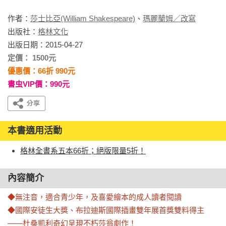
作者：
莎士比亞(William Shakespeare)
、
瑪麗蘭姆／改寫
出版社：
格林文化
出版日期：2015-04-27
定價： 1500元
優惠價：66折 990元
書虫VIP價：990元
本書適用活動
格林全書系五本66折；絕版限量5折！
內容簡介
◆無注音，適合青少年，及喜愛繪本的成人讀者閱讀

◆國際安徒生大獎、布拉迪斯國際插畫雙年展首獎雙料得主
——杜桑凱利奇幻呈現不朽莎翁劇作！
