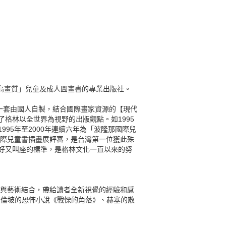
「高畫質」兒童及成人圖畫書的專業出版社。
一套由國人自製，結合國際畫家資源的【現代
格林以全世界為視野的出版觀點。如1995
95年至2000年連續六年為「波隆那國際兒
國際兒童書插畫展評審，是台灣第一位獲此殊
好又叫座的標準，是格林文化一直以來的努
學與藝術結合，帶給讀者全新視覺的經驗和感
愛倫坡的恐怖小說《戰慄的角落》、赫塞的散