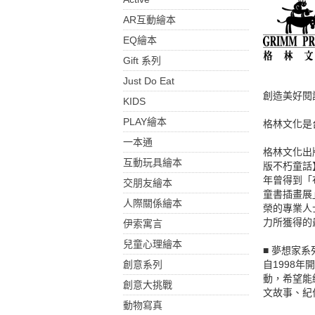
AR互動繪本
EQ繪本
Gift 系列
Just Do Eat
創造美好閱
KIDS
PLAY繪本
格林文化是
一本通
格林文化出
互動玩具繪本
版不朽童話
年曾得到「
交朋友繪本
童書插畫展
人際關係繪本
榮的專業人
力所獲得的
伊索寓言
兒童心理繪本
■ 夢想家系
創意系列
自1998
動，希望能
創意大挑戰
文故事、紀
動物寫真