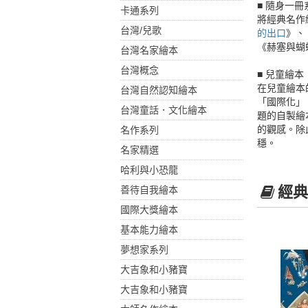
■ 隨身一冊
卡通系列
將經典名作
台灣/兒歌
的出口
》、
《赫塞與蝴
台灣名家繪本
台灣概念
■ 兒童繪本
在兒童繪本
台灣自然認知繪本
「國際化」
台灣童話．文化繪本
題的自製繪
的觀感。除
名作系列
穩。
名家精選
哈利與小恐龍
經典
善待自我繪本
國際大獎繪本
基本能力繪本
夢想家系列
大吉象和小豬寶
大吉象和小豬寶