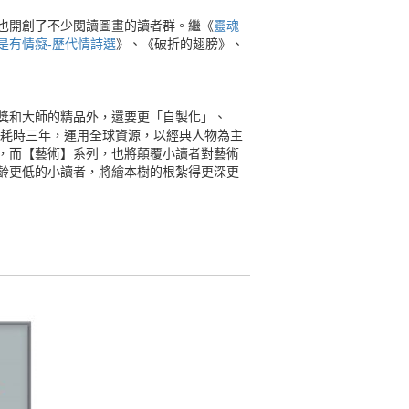
也開創了不少閱讀圖畫的讀者群。繼《
靈魂
是有情癡-歷代情詩選
》、《破折的翅膀》、
獎和大師的精品外，還要更「自製化」、
是耗時三年，運用全球資源，以經典人物為主
，而【藝術】系列，也將顛覆小讀者對藝術
齡更低的小讀者，將繪本樹的根紮得更深更