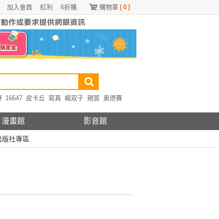
加入會員
紅利
6折購
購物車
(
0
)
野
16647
皮卡丘
寫真
楊双子
親簽
奧德賽
漫畫館
影音館
出版社專區