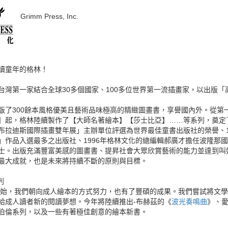
Grimm Press, Inc.
讀童年的格林
！
台灣第一家結合全球30多個國家、100多位世界第一流插畫家，以出版
版了300餘本風格優美且藝術品味極高的精緻圖畫書，享譽國內外。從第
】起，格林陸續製作了【大師名著繪本】【莎士比亞】……等系列，奠定了
布拉迪斯國際插畫雙年展」主辦單位評選為世界最佳童書出版社的榮譽、19
」作品入選最多之出版社、1996年格林文化的總編輯郝廣才擔任波隆那
士。出版充滿豐富美感的圖畫書、提昇社會大眾欣賞藝術的能力並達到叫
最大成就，也是未來將持續不斷的原則與目標。
列
年開始，我們朝向成人繪本的方式努力，也有了豐碩的成果。我們嘗試將文
給成人讀者新的閱讀夢想。今年將陸續推出-布赫茲的《
波光奏鳴曲
》、
伯倫系列，以及一些有著極佳創意的繪本新書。