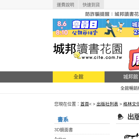
運費說明
快速到貨
全館
城邦館
全館暢銷
您現在位置：
首頁
< >
出版社列表
>
格林文
出
書系
3D鏡面書
Active