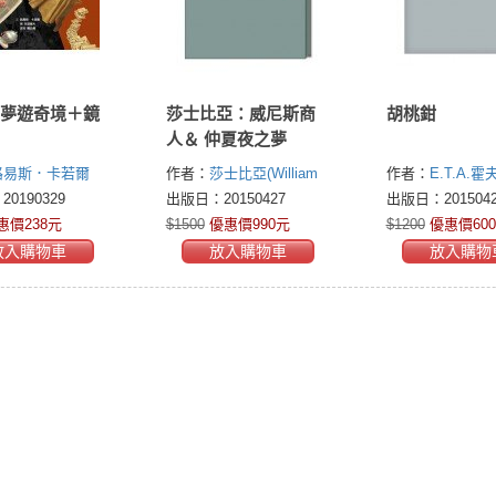
莎士比亞：威尼斯商
胡桃鉗
人＆ 仲夏夜之夢
路易斯．卡若爾
作者：
莎士比亞(William
作者：
E.T.A.霍
rroll)
Shakespeare)
瑪麗蘭姆／
(Hoffmann, E. T. 
0190329
出版日：20150427
出版日：2015042
改寫
惠價238元
$1500
優惠價990元
$1200
優惠價60
放入購物車
放入購物車
放入購物