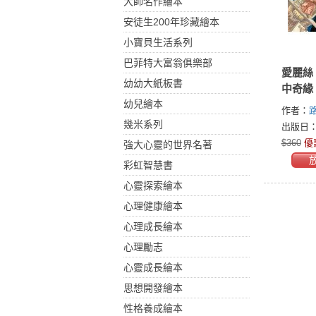
大師名作繪本
安徒生200年珍藏繪本
小寶貝生活系列
巴菲特大富翁俱樂部
愛麗絲 夢遊奇境＋鏡
幼幼大紙板書
中奇緣
幼兒繪本
作者：
幾米系列
(Lewis Ca
出版日：2
$360
優
強大心靈的世界名著
彩虹智慧書
心靈探索繪本
心理健康繪本
心理成長繪本
心理勵志
心靈成長繪本
思想開發繪本
性格養成繪本