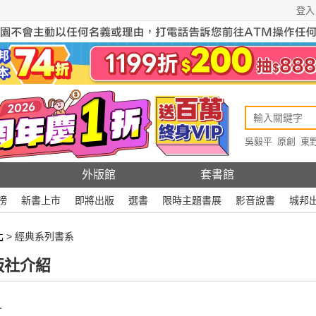
登入
吳毅平
原創
東
原創
Rewire
外版館
套書館
榜
新書上市
即將出版
選書
限時主題書展
影音說書
城邦
化
> 經典系列書系
版社介紹