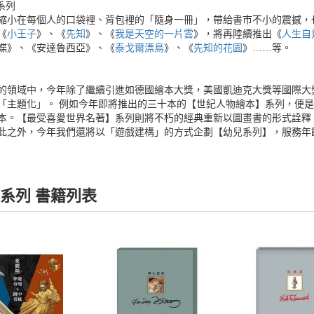
系列
縮小在每個人的口袋裡、背包裡的「隨身一冊」，帶給書市不小的震撼，
《
小王子
》、《
先知
》、《
我是天空的一片雲
》，將再陸續推出《
人生自
蝶》、《安達魯西亞》、《
泰戈爾漂鳥
》、《
先知的花園
》……等。
的領域中，今年除了繼續引進如德國繪本大獎，美國凱迪克大獎等國際大
「主題化」。 例如今年即將推出的三十本的【世紀人物繪本】系列，便
本。【最受喜愛世界名著】系列則將不朽的經典重新以圖畫書的形式詮釋
此之外，今年我們還將以「遊戲建構」的方式企劃【幼兒系列】，服務年
系列 書籍列表