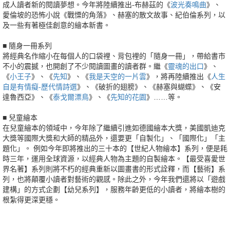
成人讀者新的閱讀夢想。今年將陸續推出-布赫茲的《
波光奏鳴曲
》、
愛倫坡的恐怖小說《戰慄的角落》、赫塞的散文故事、紀伯倫系列，以
及一些有著極佳創意的繪本新書。
■ 隨身一冊系列
將經典名作縮小在每個人的口袋裡、背包裡的「隨身一冊」，帶給書市
不小的震撼，也開創了不少閱讀圖畫的讀者群。繼《
靈魂的出口
》、
《
小王子
》、《
先知
》、《
我是天空的一片雲
》，將再陸續推出《
人生
自是有情癡-歷代情詩選
》、《破折的翅膀》、《赫塞與蝴蝶》、《安
達魯西亞》、《
泰戈爾漂鳥
》、《
先知的花園
》……等。
■ 兒童繪本
在兒童繪本的領域中，今年除了繼續引進如德國繪本大獎，美國凱迪克
大獎等國際大獎和大師的精品外，還要更「自製化」、「國際化」「主
題化」。 例如今年即將推出的三十本的【世紀人物繪本】系列，便是耗
時三年，運用全球資源，以經典人物為主題的自製繪本。【最受喜愛世
界名著】系列則將不朽的經典重新以圖畫書的形式詮釋，而【藝術】系
列，也將顛覆小讀者對藝術的觀感。除此之外，今年我們還將以「遊戲
建構」的方式企劃【幼兒系列】，服務年齡更低的小讀者，將繪本樹的
根紮得更深更穩。