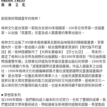
創造美好閱讀童年的格林
！
格林文化是台灣第一家結合全球30多個國家、100多位世界第一流插畫
家，以出版「高畫質」兒童及成人圖畫書的專業出版社。
格林文化出版了300餘本風格優美且藝術品味極高的精緻圖畫書，享譽
國內外。從第一套由國人自製，結合國際畫家資源的【現代版不朽童
話】起，格林陸續製作了【大師名著繪本】【莎士比亞】……等系列，
奠定了格林以全世界為視野的出版觀點。如1995年曾得到「布拉迪斯國
際插畫雙年展」主辦單位評選為世界最佳童書出版社的榮譽、1995年至
2000年連續六年為「波隆那國際兒童書插畫展」作品入選最多之出版
社、1996年格林文化的總編輯郝廣才擔任波隆那國際兒童書插畫展評
審，是台灣第一位獲此殊榮的專業人士。出版充滿豐富美感的圖畫書、
提昇社會大眾欣賞藝術的能力並達到叫好又叫座的標準，是格林文化一
直以來的努力所獲得的最大成就，也是未來將持續不斷的原則與目標。
■ 夢想家系列
自1998年開始，我們朝向成人繪本的方式努力，也有了豐碩的成果。我
們嘗試將文學與藝術結合，帶給讀者全新視覺的經驗和感動，希望能給