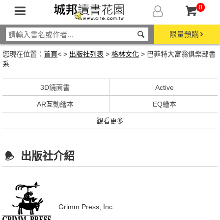
0
限量預購
您現在位置：
首頁
< >
出版社列表
>
格林文化
> 巴菲特大富翁俱樂部書
系
3D鏡面書
Active
AR互動繪本
EQ繪本
觀看更多
出版社介紹
Grimm Press, Inc.