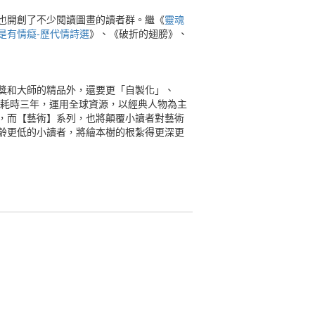
也開創了不少閱讀圖畫的讀者群。繼《
靈魂
是有情癡-歷代情詩選
》、《破折的翅膀》、
獎和大師的精品外，還要更「自製化」、
是耗時三年，運用全球資源，以經典人物為主
，而【藝術】系列，也將顛覆小讀者對藝術
齡更低的小讀者，將繪本樹的根紮得更深更