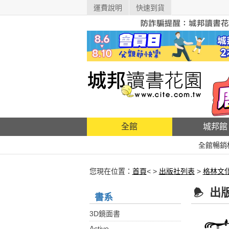
運費說明
快速到貨
全館
城邦館
全館暢銷
您現在位置：
首頁
< >
出版社列表
>
格林文
出
書系
3D鏡面書
Active