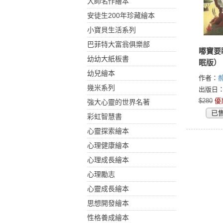
大師名作繪本
安徒生200年珍藏繪本
小寶貝生活系列
巴菲特大富翁俱樂部
嘟寶要
幼幼大紙板書
眠版）
幼兒繪本
作者：
郝
幾米系列
出版日：2
$280
優
強大心靈的世界名著
已
彩虹智慧書
心靈探索繪本
心理健康繪本
心理成長繪本
心理勵志
心靈成長繪本
思想開發繪本
性格養成繪本