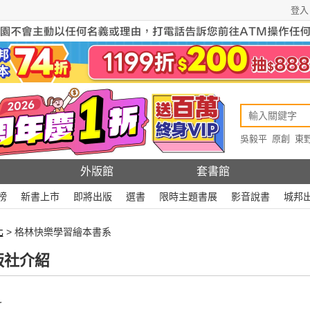
登入
吳毅平
原創
東
原創
Rewire
外版館
套書館
榜
新書上市
即將出版
選書
限時主題書展
影音說書
城邦
化
> 格林快樂學習繪本書系
版社介紹