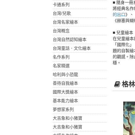
■ 隨身一冊
卡通系列
將經典名作
台灣/兒歌
的出口
》、
《赫塞與蝴
台灣名家繪本
台灣概念
■ 兒童繪本
在兒童繪本
台灣自然認知繪本
「國際化」
台灣童話．文化繪本
題的自製繪
的觀感。除
名作系列
穩。
名家精選
哈利與小恐龍
格林
善待自我繪本
國際大獎繪本
基本能力繪本
夢想家系列
大吉象和小豬寶
大吉象和小豬寶