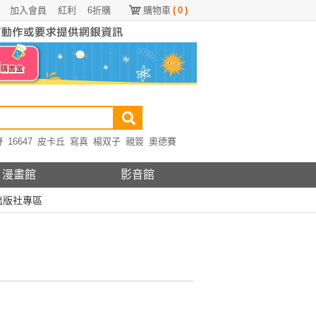
加入會員
紅利
6折購
購物車
(
0
)
野
16647
皮卡丘
寫真
楊双子
親簽
奧德賽
漫畫館
影音館
出版社專區