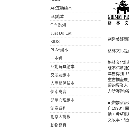
AR互動繪本
EQ繪本
Gift 系列
Just Do Eat
創造美好閱
KIDS
PLAY繪本
格林文化是
一本通
格林文化出
互動玩具繪本
版不朽童話
年曾得到「
交朋友繪本
童書插畫展
人際關係繪本
榮的專業人
力所獲得的
伊索寓言
兒童心理繪本
■ 夢想家系
創意系列
自1998
動，希望能
創意大挑戰
文故事、紀
動物寫真