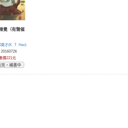
睡覺（有聲催
廣才(K. T. Hao)
0160726
惠價221元
售完，補書中