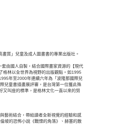
「高畫質」兒童及成人圖畫書的專業出版社。
一套由國人自製，結合國際畫家資源的【現代
格林以全世界為視野的出版觀點。如1995
95年至2000年連續六年為「波隆那國際兒
國際兒童書插畫展評審，是台灣第一位獲此殊
好又叫座的標準，是格林文化一直以來的努
學與藝術結合，帶給讀者全新視覺的經驗和感
愛倫坡的恐怖小說《戰慄的角落》、赫塞的散