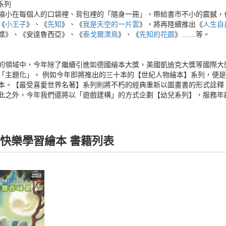
系列
縮小在每個人的口袋裡、背包裡的「隨身一冊」，帶給書市不小的震撼，
《
小王子
》、《
先知
》、《
我是天空的一片雲
》，將再陸續推出《
人生自
蝶》、《安達魯西亞》、《
泰戈爾漂鳥
》、《
先知的花園
》……等。
的領域中，今年除了繼續引進如德國繪本大獎，美國凱迪克大獎等國際大
「主題化」。 例如今年即將推出的三十本的【世紀人物繪本】系列，便
本。【最受喜愛世界名著】系列則將不朽的經典重新以圖畫書的形式詮釋
此之外，今年我們還將以「遊戲建構」的方式企劃【幼兒系列】，服務年
快樂學習繪本 書籍列表