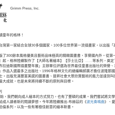
Grimm Press, Inc.
讀童年的格林
！
台灣第一家結合全球30多個國家、100多位世界第一流插畫家，以出版
版了300餘本風格優美且藝術品味極高的精緻圖畫書，享譽國內外。從第
】起，格林陸續製作了【大師名著繪本】【莎士比亞】……等系列，奠定了
布拉迪斯國際插畫雙年展」主辦單位評選為世界最佳童書出版社的榮譽、19
」作品入選最多之出版社、1996年格林文化的總編輯郝廣才擔任波隆那
士。出版充滿豐富美感的圖畫書、提昇社會大眾欣賞藝術的能力並達到叫
最大成就，也是未來將持續不斷的原則與目標。
列
年開始，我們朝向成人繪本的方式努力，也有了豐碩的成果。我們嘗試將文
給成人讀者新的閱讀夢想。今年將陸續推出-布赫茲的《
波光奏鳴曲
》、
伯倫系列，以及一些有著極佳創意的繪本新書。