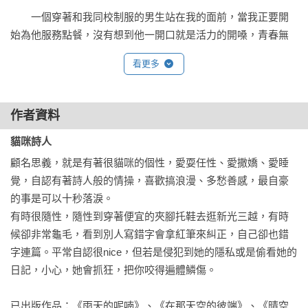
　　一個穿著和我同校制服的男生站在我的面前，當我正要開
始為他服務點餐，沒有想到他一開口就是活力的開嗓，青春無
敵的對我帥氣眨眼，「Yo！」
看更多
　　「呃，有什麼？」
作者資料
　　我還沒反應過來，他已經大退一步，我定睛，才遲鈍的瞧
貓咪詩人
見他身後帶上了龐大的舞群開始跟著節奏搖擺，旁邊圍觀的隨
行女生瘋狂拿起手機側拍，還不停尖叫著什麼王子好帥！王子
顧名思義，就是有著很貓咪的個性，愛耍任性、愛撒嬌、愛睡
加油！王子我愛你！
覺，自認有著詩人般的情操，喜歡搞浪漫、多愁善感，最自豪
的事是可以十秒落淚。

　　我傻眼的定住。
有時很隨性，隨性到穿著便宜的夾腳托鞋去逛新光三越，有時
候卻非常龜毛，看到別人寫錯字會拿紅筆來糾正，自己卻也錯
　　請問，現在這是什麼情形？
字連篇。平常自認很nice，但若是侵犯到她的隱私或是偷看她的
日記，小心，她會抓狂，把你咬得遍體鱗傷。

　　這些都是砸錢雇用來的臨時演員嗎？畢竟，就讀我們學校
的學生十個有八個都是有錢人家的小孩啊。
已出版作品：《雨天的呢喃》、《在那天空的彼端》、《晴空