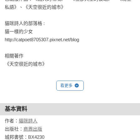
私語》、《天空很近的城市》

　　好吧，我承認，剩下的那兩個裡面其中之一就是我這種莫
名其妙被爸媽送進貴族學校念書的平民小孩，平時仰賴獎學金
貓咪詩人的部落格 :

貼補家用，就連下課後都還得要打工辛苦攢錢賺學費的那種。
貓一樣的少女

http://catpoet8705307.pixnet.net/blog 

　　這不是重點，我的注意力還被眼前這樣誇張的陣仗深深吸
引住，前幾天的新聞不是還在報導某高中的學生到麥當勞正要
相關著作 

大跳麥克瘋就被店員尷尬告知活動早已經結束嗎？
《天空很近的城市》
　　那，這些人怎麼還跳得這麼盡興啊？
看更多
　　想到這裡，我才回過神來，沒等到他們跳完，周邊的粉絲
應援團還亂糟糟的嚷著什麼王子好帥，我已經冷眼出聲制止，
基本資料
「呃，同學，這個活動上個星期就結束了耶。」啊你都沒在看
電視的唷……
作者：
貓咪詩人
出版社：
商周出版
　　當然，後面那句話被我硬生生的哽在喉嚨裡，再囫圇吞進
城邦書號：BX4230
