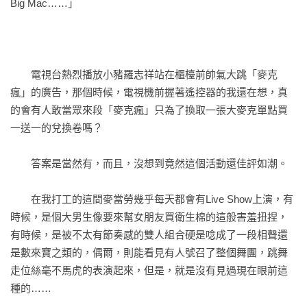
Big Mac……」
　　電視台熱烈播放小豬羅志祥站在櫃檯前帥氣大跳「麥克
瘋」的廣告，那個時候，電視機前握著遙控器的我還在想，真
的會有人敢當眾來段「麥克瘋」只為了換取一張大麥克單點買
一送一的兌換卷嗎？
　　答案是當然有，而且，沒想到竟然這個活動還佳評如潮。
　　在我打工的這間麥當勞幾乎每天都會有Live Show上演，有
時候，是個大男生像要來幫女朋友買衛生棉的這般害羞扭捏，
有時候，是被不太有節奏感的雙人組合硬是唸成了一段相聲還
是數來寶之類的，偶爾，則能看見有人號召了整個舞團，跳舞
走位絲毫不馬虎的表演起來，但是，就是沒有見過現在眼前這
種的……