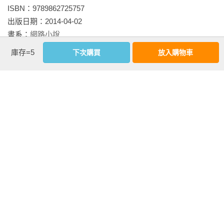
肚裡埋在腸子深處了。
ISBN：9789862725757

出版日期：2014-04-02

　　只是，同校女生還遲遲不肯散去的悻悻然擺眼色，「掃興
書系：
網路小說
耶……」
規格：平裝 / 單色 / 240頁 / 14.8cm×21cm                
庫存=5
下次購買
放入購物車
　　「那請問，可以開始點餐了嗎？」我擺出服務至上的客套
相關書籍
笑容應對。
同作者
同書系
同分類
同出版社
　　只見瞪著我亂發大小姐脾氣的女生不屑嬌叱道，「要不是
因為來看王子，誰要走進妳們這種平民連鎖速食店啊！」
　　「他們啊。」我指指用餐區正啃著漢堡薯條的滿滿民眾
們，雖然臉皮撐得有點痠，但是我的專業微笑還保持著。
　　她哼地一聲高傲轉身，好在她和我之間還有櫃檯橫在中
不溫柔宣言
盛夏の樹
天空很近的城市
間，不然，被她那頭長髮掃到颱風尾應該很痛吧。