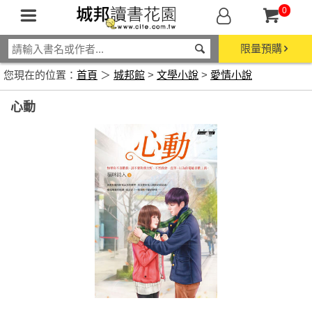
0
限量預購
您現在的位置：
首頁
＞
城邦館
>
文學小說
>
愛情小說
心動