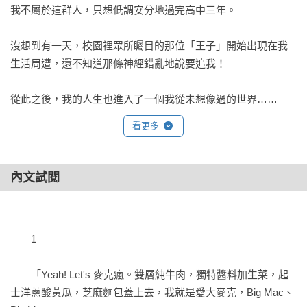
我不屬於這群人，只想低調安分地過完高中三年。

沒想到有一天，校園裡眾所矚目的那位「王子」開始出現在我
生活周遭，還不知道那條神經錯亂地說要追我！

從此之後，我的人生也進入了一個我從未想像過的世界……
看更多
內文試閱
　　1
　　「Yeah! Let's 麥克瘋。雙層純牛肉，獨特醬料加生菜，起
士洋蔥酸黃瓜，芝麻麵包蓋上去，我就是愛大麥克，Big Mac、