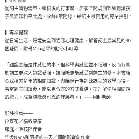
▍6大附錄

從飼主購物清單、養貓後的行事曆、居家空間規劃到如何讓孩
子與貓咪和平共處，收錄6章附錄，給飼主最實用的專業指引。

▍專業提醒

從日常生活、環境安全到貓咪心理健康，解答飼主最常見的40
個疑問，附帶Miki老師的貼心小叮嚀。

「雖說養貓是件感性的事，但科學與感性並不牴觸，反而有助
於飼主更深入認識愛貓，讓貓咪更能感受到飼主的愛。本書結
合我積累多年的相關知識，與貓咪行為訓練課程的教學心得，
希望飼主閱讀後，能以更合宜的方式養貓，提升解決相關問題
的能力，成為貓咪最可靠的守護者。」——Miki老師

好評推薦——

拉查花／貓奴康康

邵庭／毛孩陪伴者

柴犬Nana和阿楞的一天／網路影音創作者
