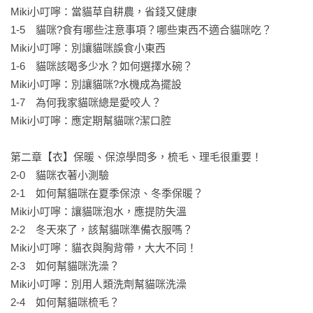
Miki小叮嚀：當貓草自耕農，省錢又健康

1-5　貓咪?食有哪些注意事項？哪些東西不適合貓咪吃？

Miki小叮嚀：別讓貓咪誤食小東西

1-6　貓咪該喝多少水？如何選擇水碗？

Miki小叮嚀：別讓貓咪?水機成為擺設

1-7　為何我家貓咪總是愛咬人？

Miki小叮嚀：應定期幫貓咪?潔口腔

第二章【衣】保暖、保涼學問多，梳毛、理毛很重要！

2-0　貓咪衣著小測驗

2-1　如何幫貓咪在夏季保涼、冬季保暖？

Miki小叮嚀：讓貓咪泡水，應提防失溫

2-2　冬天來了，該幫貓咪準備衣服嗎？

Miki小叮嚀：貓衣與胸背帶，大大不同！

2-3　如何幫貓咪洗澡？

Miki小叮嚀：別用人類洗劑幫貓咪洗澡

2-4　如何幫貓咪梳毛？
