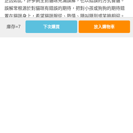
正因如此，許多飼主對貓咪充滿誤解，也以錯誤的方式養貓。
Miki小叮嚀：散布、傳輸虐貓影像，是犯罪行為

誤解常根源於對貓咪有錯誤的期待，把對小孩或狗狗的期待錯
5-5　飼主如何察覺貓咪有無異常？

置在貓咪身上，希望貓咪服從、熱情、隨叫隨到或笑臉相迎。
Miki小叮嚀：被貓咪咬傷、抓傷，千萬別輕忽

此外，也有飼主會將往日的錯誤經驗或網路上的道聽塗說，奉
庫存=7
下次購買
放入購物車
5-6　貓咪會有分離焦慮嗎？

為養貓的圭臬。

Miki小叮嚀：3C產品可以輔助教養貓咪

5-7  同時養兩隻貓，會比較輕鬆嗎？

貓咪飼主可以教育貓咪，但不必奢望改變貓咪的天性，而是要
Miki小叮嚀：避免家裡的貓咪與街貓「交流」

接受牠的天性。否則，會經常困擾於「為何貓咪無法跟狗狗一
5-8　貓咪們可共用哪些生活用品？不可共用哪些生活用品？

樣」、「為何貓咪無法符合我的期待」這些心理落差，無法?正
Miki小叮嚀：建議飼主善用「寵物結紮補助」

享受養貓的樂趣，只剩下無奈與辛酸。

看更多
第六章【樂】陪貓咪玩耍、放電，增進人貓親密感

由於充滿誤解，許多飼主沒有做好心理與實質準備，導致養貓
6-0  貓咪娛樂小測驗

後飽受困擾與挫折所苦。例如，家有「毛小孩」一如養孩子，
6-1　該如何幫貓咪選購玩具？

飼主必定失去部分自由，需要面對許多責任、束縛與增加的開
內文試閱
Miki小叮嚀：清潔劑亦是貓咪大敵

銷。這彷彿是「拜貓教」信徒的修行，得忍受睡眠被干擾、傢
6-2　陪伴貓咪玩遊戲，應遵守哪些原則？

俱被破壞，還不時需要應付貓咪惹出的禍事。

5-4　飼主如何拿捏教養貓咪的分寸？（節錄）
Miki小叮嚀：?選安全貓咪項圈

教養小孩不易，最困難之處莫過於拿捏分寸。太過嚴格，擔心
6-3　飼主如何理解貓咪的行為？

跨物種深度溝通，是飼主的修煉
子女因此心生怨恨、叛逆，或心理受創；太過寬鬆，又會煩惱