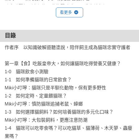
陳念滕醫師／中興梅西動物醫療中心　重症科主任

看更多
（依首字筆劃排序）
目錄
作者序　以知識破解道聽塗說，陪伴飼主成為貓咪忠實守護者

第一章【食】吃飯皇帝大，如何讓貓咪吃得營養又健康？

1-0　貓咪飲食小測驗

1-1　如何準備貓咪的日常飲食？

Miki小叮嚀：貓咪只是半馴化動物，保有更多野性

1-2　如何定時、定量餵貓咪？

Miki小叮嚀：慎防貓咪追捕老鼠、蟑螂

1-3　如何選擇貓飼料？如何培養貓咪的多元化口味？

Miki小叮嚀：大包裝飼料，更應注意防潮

1-4　貓咪可以吃零食嗎？可以吃貓草、貓薄荷、木天蓼、蟲癭
果嗎？
