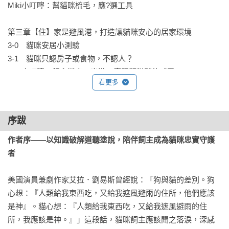
Miki小叮嚀：幫貓咪梳毛，應?選工具

第三章【住】家是避風港，打造讓貓咪安心的居家環境

3-0　貓咪安居小測驗

3-1　貓咪只認房子或食物，不認人？

Miki小叮嚀：飼主搬家、出遊，應照顧貓咪的感受

看更多
3-2　如何選擇貓窩、貓籠、貓跳台？

Miki小叮嚀：添購貓抓板，避免傢俱遭殃

3-3　如何選擇貓砂、貓砂盆？

序跋
Miki小叮嚀：帶貓咪出遊，可添購折疊式貓砂盆

3-4　如何防範貓咪擾己、擾鄰，讓人貓安居？

作者序——以知識破解道聽塗說，陪伴飼主成為貓咪忠實守護
Miki小叮嚀：飼主應避開對貓咪有毒的植物

者
3-5　飼主是否應配合貓咪調整生活習慣？

Miki小叮嚀：平均三到六週，就要幫貓咪剪指甲

美國演員兼劇作家艾拉．劉易斯曾經說：「狗與貓的差別。狗
心想：『人類給我東西吃，又給我遮風避雨的住所，他們應該
第四章【行】陪伴貓咪外出運動，貓咪身心更健康

是神』。貓心想：『人類給我東西吃，又給我遮風避雨的住
4-0　貓咪運動小測驗

所，我應該是神。』」這段話，貓咪飼主應該聞之落淚，深感