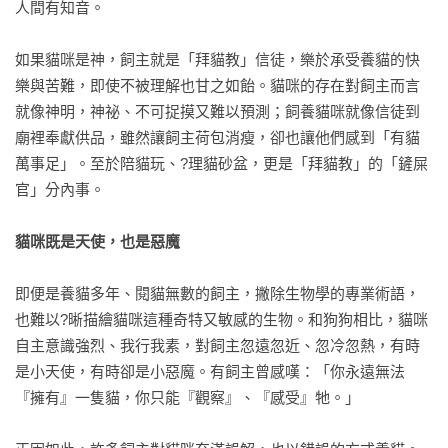
4-1　飼主應該帶貓咪出門運動嗎？

人間有知音。

Miki小叮嚀：飼主應正視貓咪過胖問題

4-2　飼主如何在家中陪伴貓咪遊戲、運動？

如果貓咪是神，飼主就是「拜貓教」信徒，樂於承受養貓的快
Miki小叮嚀：別在貓咪用餐前後陪玩

樂與苦難，即使不被理解也甘之如飴。貓咪的存在對飼主而言
4-3　帶貓咪出門運動，有哪些注意事項？

就像神明，神祕、不可捉摸又難以預測；飼養貓咪就像信徒到
Miki小叮嚀：外出籠、推車是必備用品

廟裡奉獻供品，雖然讓飼主荷包消瘦，卻也讓他們感到「有貓
4-4　如何防堵貓咪逃家？

萬事足」。至於陪貓玩、?理貓砂盆，更是「拜貓教」的「鏟屎
Miki小叮嚀：別以為貓咪很乖就不會逃家

官」分內事。

第五章【育】訓練貓咪社會化，人貓相處更和諧

貓咪既是天使，也是惡魔
5-0　貓咪教養小測驗

5-1　該如何進行貓咪的社會化訓練？

即便是養貓多年、閱貓無數的飼主，撇除生物學的專業術語，
Miki小叮嚀：飼主應有溫柔、堅定、不妥協的決心

也難以?晰描繪貓咪這種奇特又敏感的生物。和狗狗相比，貓咪
5-2　貓咪學習有「天花板」，但飼主應該持續學習

自主意識強烈、我行我素，對飼主忽遠忽近、忽冷忽熱，有時
Miki小叮嚀：增進養貓知識，應有科學根據

是小天使，有時卻是小惡魔。有飼主曾感嘆：「你永遠無法
5-3　飼主應該學習不對貓咪「情緒勒索」

『擁有』一隻貓，你只能『觀察』、『感受』牠。」

Miki小叮嚀：飼主不應干涉他人如何教養貓咪

5-4　飼主如何拿捏教養貓咪的分寸？
