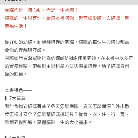
養貓不是一時心動，而是一生承諾！

貓咪的一生只有你，讓這本書陪你一起守護愛貓，與貓咪一起
幸福生活！
從好動的幼貓，到靜靜陪伴的老貓，貓咪的每個生命階段都需
要你的理解與守護。

國際認證資深寵物行為訓練師Miki謝佳蕙老師，在本書中以多年
的實務經驗，帶領飼主以科學方法與溫柔陪伴，給予貓咪最可
靠的照顧。

本書特色——

▍7大篇章

哪些食物對貓咪有益？冬天怎麼保暖、夏天怎麼保涼？外出散
步怎樣才安全？怎麼幫貓咪挑玩具？從食、衣、住、行、育、
樂到老後照顧，掌握貓咪一生的大小需求。
