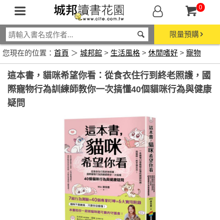
0
限量預購
您現在的位置：
首頁
＞
城邦館
>
生活風格
>
休閒嗜好
>
寵物
這本書，貓咪希望你看：從食衣住行到終老照護，國
際寵物行為訓練師教你一次搞懂40個貓咪行為與健康
疑問