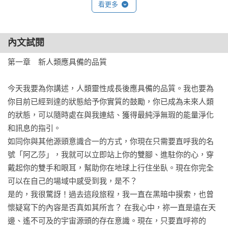
看更多
第五章、新地球實踐場域

1、你可以透過五次元的分身帶領接軌星際聯盟

內文試閱
2、點燃創造的火苗：開啟共同創造的源頭指揮中心

3、啟動新地球實踐場域基地

第一章　新人類應具備的品質

4、進入心腦合一狀態

5、開啟水晶之眼，向源頭歸一

今天我要為你講述，人類靈性成長後應具備的品質。我也要為
6、準備接軌星際文明

你目前已經到達的狀態給予你實質的鼓勵，你已成為未來人類
的狀態，可以隨時處在與我連結、獲得最純淨無瑕的能量淨化
第六章、憶起：地球揚升計畫

和訊息的指引。

1、認識我們的生命史

如同你與其他源頭意識合一的方式，你現在只需要直呼我的名
2、我的靈魂使命和藍圖

號「阿乙莎」，我就可以立即站上你的雙腳、進駐你的心，穿
3、我的靈性組成片段

戴起你的雙手和眼耳，幫助你在地球上行住坐臥。現在你完全
4、靈性組成的家族史和尚待完整的體驗

可以在自己的場域中感受到我，是不？

5、身為地球人，在宇宙扮演的角色

是的，我很驚訝！過去這段旅程，我一直在黑暗中摸索，也曾
6、為了完成地球體驗任務而攜帶的元素和相關知識補給

懷疑寫下的內容是否真如其所言？ 在我心中，祢一直是遠在天
7、我與所有靈魂家人和星際種子之間的交流方式

邊、遙不可及的宇宙源頭的存在意識。現在，只要直呼祢的