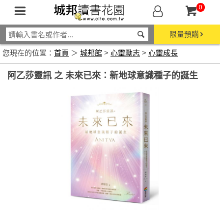
0
限量預購
您現在的位置：
首頁
＞
城邦館
>
心靈勵志
>
心靈成長
阿乙莎靈訊 之 未來已來：新地球意識種子的誕生