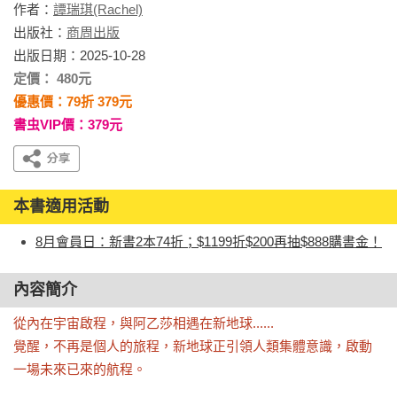
作者：
譚瑞琪(Rachel)
出版社：
商周出版
出版日期：2025-10-28
定價： 480元
優惠價：79折 379元
書虫VIP價：379元
本書適用活動
8月會員日：新書2本74折；$1199折$200再抽$888購書金！
內容簡介
從內在宇宙啟程，與阿乙莎相遇在新地球......

覺醒，不再是個人的旅程，新地球正引領人類集體意識，啟動
一場未來已來的航程。