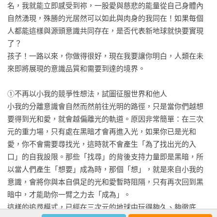
8、無我之境和契入水晶圖書館的分別

名，我就能立即感受到祢，一股愛與慈悲的能量從自己身體內
9、與眾生同船共度，一起航向宇宙之心

自然湧現，殊勝的光居然可以如此與肉身的我同在！如果每個
10、天國與天家

人都能這樣與源頭意識共同存在，是否代表新地球就快要實現
11、回歸源頭的路徑指引

了？

12、自由意志的展現帶來的機會和挑戰

孩子！一路以來，你做得很好，現在我要讓你明白，人類在未
13、在生命的尾聲綻放新意識種子的光

來即將展現的意識品質和需要到達的境界。

14、無用之地的臨界值

15、希望與未來-我要之於我是之外

①不再以小我的競爭性想法，試圖征服世界和他人

16、你與眾星際家人的締盟

小我的分離意識會自然而然前往光明的路徑，只是當你們越想
17、我在你之內，不在你之外

要得到光和愛，就會越偏離光的軌道。原因非常簡單：在三次
18、真身vs化身

元的重力場，只有處在黑暗才會再進入光，如果你已是光和
19、熟練心腦合一

愛，你不會需要尋找光，這時就不會產生「為了找出光的入
口」的自我設限。那些「找尋」的背後支持力量即是黑暗，所
第七章、銜接宇宙意識：緣起

以當人們產生「想要」成為時，那個「想」，就是來自小我的
1、宇宙法則的創始者

意識，會將你與本自俱足的光和愛暫時阻隔，只有再次回到黑
2、為生命找新的出口

暗中，才能助你一臂之力去「成為」。

3、無盡的愛的資糧

這樣的追尋模式，已經在三次元的地球中玩得夠久、夠徹底
4、眾生命的回歸之路
