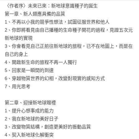
◎五次元新地球和舊地球有甚麼差別？要如何到達五次元新地
〈作者序〉未來已來：新地球意識種子的誕生

球？

第一章、新人類應具備的品質

◎如何超越「僅止於個人」的內在修行，邁向新地球真正的實
1、不再以小我的競爭性想法，試圖征服世界和他人

踐場域？

2、你即將看見由自己播種的生命種子開花的過程，見證五次元
◎什麼是「用光思考」、穿透物質幻相、體驗與源頭意識無縫
新地球的實現

接軌的「連網狀態」？

3、你會看見自己正前往新地球的旅程，已不在地圖上，而是在
◎個人意識覺醒，到達光明之城後，你會開始遇到和體驗到什
自己的身上

麼？

4、開啟新生命的旅程不再一人獨行

◎地球母親深層智慧寶庫「水晶王國」為何和人類的關係如此
5、回家是一瞬間的到達

密切？

6、穿越物質世界的幻相，改變對現實的感知方式

◎你要如何立即展開行動，邁向新地球的共同創造？
7、用光思考

第二章、迎接新地球贈禮

1、提升心想事成的能力

2、我在新地球的美好日子

3、改變物質結構，創造更美好的振動品質

4、契入新地球化解衝突
