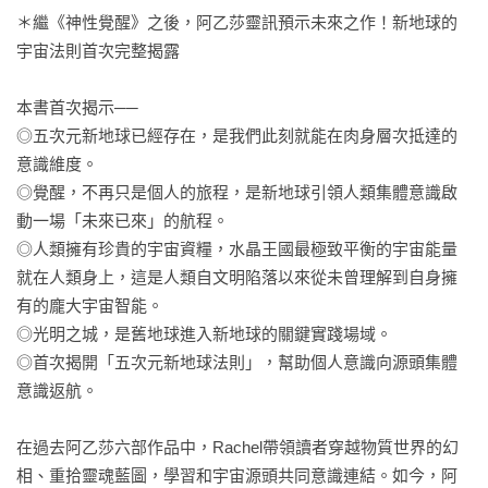
＊繼《神性覺醒》之後，阿乙莎靈訊預示未來之作！新地球的
宇宙法則首次完整揭露

本書首次揭示──

◎五次元新地球已經存在，是我們此刻就能在肉身層次抵達的
意識維度。

◎覺醒，不再只是個人的旅程，是新地球引領人類集體意識啟
動一場「未來已來」的航程。

◎人類擁有珍貴的宇宙資糧，水晶王國最極致平衡的宇宙能量
就在人類身上，這是人類自文明陷落以來從未曾理解到自身擁
有的龐大宇宙智能。

◎光明之城，是舊地球進入新地球的關鍵實踐場域。

◎首次揭開「五次元新地球法則」，幫助個人意識向源頭集體
意識返航。

在過去阿乙莎六部作品中，Rachel帶領讀者穿越物質世界的幻
相、重拾靈魂藍圖，學習和宇宙源頭共同意識連結。如今，阿