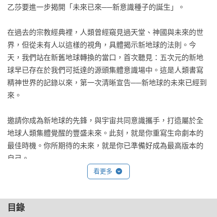
乙莎要進一步揭開「未來已來──新意識種子的誕生」。

在過去的宗教經典裡，人類曾經窺見過天堂、神國與未來的世
界，但從未有人以這樣的視角，具體揭示新地球的法則。今
天，我們站在新舊地球轉換的當口，首次聽見：五次元的新地
球早已存在於我們可抵達的源頭集體意識場中。這是人類書寫
精神世界的記錄以來，第一次清晰宣告──新地球的未來已經到
來。

邀請你成為新地球的先鋒，與宇宙共同意識攜手，打造屬於全
地球人類集體覺醒的豐盛未來。此刻，就是你重寫生命劇本的
最佳時機。你所期待的未來，就是你已準備好成為最高版本的
自己。

看更多
未來已來，邀你一同踏上集體意識光之回歸。

目錄
本書帶你體會──