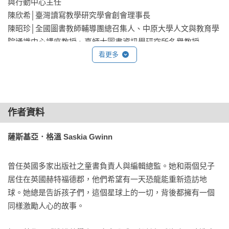
與行動中心主任  

陳欣希│臺灣讀寫教學研究學會創會理事長

★24位歷史上具影響力的科學家小傳記，一窺科學家的世界：
陳昭珍│全國圖書教師輔導團總召集人、中原大學人文與教育學
書中介紹24位各領域科學家──機器人工程師、疫苗開發者、聲
院通識中心講座教授、臺師大圖書資訊學研究所名譽教授

學生物學家、海洋探險家、太空人……看他們進入太空，保護
曾品方︱輔仁大學圖書資訊學系助理教授、教育部閱讀推手

看更多
行星、和鯨魚唱歌，挖掘恐龍化石，聽大象的聲音，觀察種
趙逸帆│生涯探索教師與親職講師  

子、彩虹、種樹、研究時間可以有多快……帶領孩子進入科學
盧俊良│岳明國中小自然老師、FB「阿魯米玩科學」版主

家的世界。

※我們不是科學家或數學家，如何能知道他們在做些什麼？如
★開啟未來想像的科學通識課：學科學有什麼用？科學跟我的
作者資料
果不知道他們在做些什麼，又怎會想從事這個工作？這兩本書
未來有什麼關係？書中一一呈現科學家的不同面向，以及對這
以簡潔而輕鬆的方式介紹了這兩個專業。如果我有一間教室，
薩斯基亞．格溫 Saskia Gwinn
世界的發明與貢獻。你會發現，原來研究動植物、探索海洋以
我一定會將這兩本書放在最顯眼的地方，讓孩子知道：原來這
及生活中的大小事物……都跟科學有關。科學家的養成，除了
麼多工作都需要用到科學和數學，如此有趣！──林意雪 東華大
鑽研知識，還有好多可能性，甚至只是從小的興趣引領著這些
曾任英國多家出版社之童書負責人與編輯總監。她和兩個兒子
學教育與潛能開發學系教授兼系主任、偏鄉閱讀與行動中心主
科學家一路向前！一起為孩子上一堂開啟未來想像的通識課
居住在英國赫特福德郡，他們希望有一天恐龍能重新造訪地
任

吧。

球。她總是告訴孩子們，這個星球上的一切，背後都擁有一個
同樣激勵人心的故事。

※你以為科學家只有研究的能力？其實科學家最重要的是「探
★符合SDGs與108課綱核心素養：本書符合SDGs：「優質教
究精神」，包含觀察力、好奇心、還有追根究柢、解決問題的