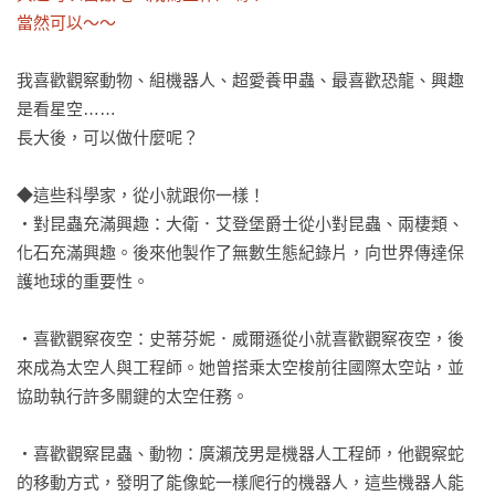
當然可以～～
我喜歡觀察動物、組機器人、超愛養甲蟲、最喜歡恐龍、興趣
是看星空……

長大後，可以做什麼呢？

◆這些科學家，從小就跟你一樣！

‧對昆蟲充滿興趣：大衛．艾登堡爵士從小對昆蟲、兩棲類、
化石充滿興趣。後來他製作了無數生態紀錄片，向世界傳達保
護地球的重要性。

‧喜歡觀察夜空：史蒂芬妮．威爾遜從小就喜歡觀察夜空，後
來成為太空人與工程師。她曾搭乘太空梭前往國際太空站，並
協助執行許多關鍵的太空任務。

‧喜歡觀察昆蟲、動物：廣瀨茂男是機器人工程師，他觀察蛇
的移動方式，發明了能像蛇一樣爬行的機器人，這些機器人能