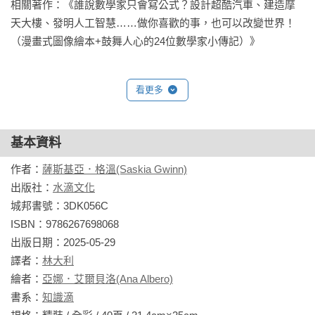
育」；108課綱十二年國教核心素養：「自主行動」、「溝通互
相關著作：《誰說數學家只會寫公式？設計超酷汽車、建造摩
態度。最重要的是，許多科學家還有一顆愛地球、愛人類的同
動」、「社會參與」。

天大樓、發明人工智慧……做你喜歡的事，也可以改變世界！
理心，讓我們來認識他們吧！──趙逸帆 生涯探索教師與親職講
（漫畫式圖像繪本+鼓舞人心的24位數學家小傳記）》
師

★給予未來科學家的最佳讀物：引人入勝的漫畫式圖像繪本，
鼓舞人心的24位科學家小傳記，開啟孩子的生涯探索與夢想追
※談數學沒數學？談科學沒科學？翻開書以為又會是滿滿的理
看更多
尋之旅，學習歷程從小開始！獻給未來科學家的最佳讀物，激
論公式，但是這兩書很特別，透過數學家與科學家的視角介紹
勵每個孩子：「你也做得到！」

數學與科學的運用，讓你想想學了數學、科學要做什麼？你會
基本資料
驚訝食衣住行育樂都離不開數學與科學，根本是無所不在。──
★附線上學習單：掃描書中QR Code，即可下載線上學習單，
盧俊良 岳明國中小自然老師、FB「阿魯米玩科學」版主
作為師生與親子共讀參考之用。

作者：
薩斯基亞．格溫(Saskia Gwinn)
出版社：
水滴文化
書籍類型    童書／繪本

城邦書號：3DK056C

適讀年齡    3～8歲

ISBN：9786267698068

學習領域    綜合活動

出版日期：2025-05-29

議　　題    生涯規劃教育

譯者：
林大利
關  鍵  字   自我成長、自我認同、工作、科學家、生涯規劃、職
繪者：
亞娜．艾爾貝洛(Ana Albero)
業探索
書系：
知識滴