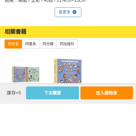
規格：精裝 / 全彩 / 40頁 / 21.4cm×25cm                
看更多
相關書籍
同作者
同書系
同分類
同出版社
庫存=5
下次購買
放入購物車
找到真正想做的
誰說數學家只會
事！生涯探索X名
寫公式？設計超
人小傳記 X圖像式
酷汽車、建造摩
繪本套書（誰說
天大樓、發明人
科學家只在實驗
工智慧……做你
優惠活動快訊
室？＋誰說數學
喜歡的事，也可