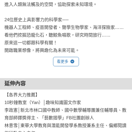
進入人類無法觸及的空間，協助探索未知環境。

24位歷史上具影響力的科學家──

機器人工程師、疫苗開發者、聲學生物學家、海洋探險家……

看他們挖掘恐龍化石，聽鯨魚唱歌，研究時間旅行……

原來這一切都跟科學有關！

開啟職業想像，將興趣化為未來可能。

努力研究自己有興趣的事，成為你喜歡的人，

看更多
你也可以成為拯救世界的科學家！

【本書特色】

延伸內容
★鼓勵孩子，做自己喜歡的事也能有所成就：孩子有很多天馬
【各界大力推薦】

行空的想法，喜歡玩耍、玩電腦遊戲、堆積木、觀察昆蟲……
10秒鐘教室（Yan）│趣味知識圖文作家

本書從孩子感興趣的視角切入，開展科學家的各個工作面向，
李政憲│新北市林口國中教師、國中數學輔導團兼任輔導員、教
希望藉此鼓勵孩子：不論你想成為什麼樣的人、過什麼樣的人
育部師鐸獎得主、「藝數摺學」FB社團創辦人

生，從自己喜歡的事出發，只要努力研究也能有所成就，甚至
林意雪│東華大學教育與潛能開發學系教授兼系主任、偏鄉閱讀
拯救世界。
