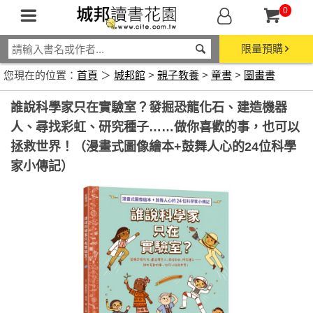
0
限量預購
您現在的位置：
首頁
＞
城邦館
>
親子教養
>
童書
>
圖畫書
誰說科學家只在實驗室？發掘恐龍化石、建造機器
人、尋找彩虹、研究種子……做你喜歡的事，也可以
拯救世界！（漫畫式圖像繪本+鼓舞人心的24位科學
家小傳記）